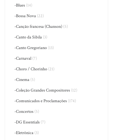
-Blues
(14)
-Bossa Nova
(22)
-Canção francesa (Chanson)
(5)
-Canto da Sibila
(3)
-Canto Gregoriano
(13)
-Carnaval
(7)
-Choro / Chorinho
(21)
-Cinema
(5)
-Coleção Grandes Compositores
(12)
-Comunicados e Proclamações
(174)
-Concertos
(5)
-DG Essentials
(7)
-Eletrônica
(3)