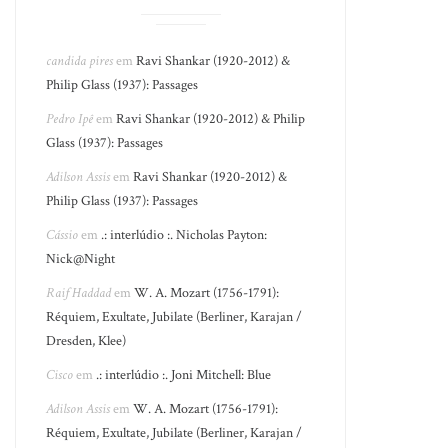
candida pires
em
Ravi Shankar (1920-2012) &
Philip Glass (1937): Passages
Pedro Ipê
em
Ravi Shankar (1920-2012) & Philip
Glass (1937): Passages
Adilson Assis
em
Ravi Shankar (1920-2012) &
Philip Glass (1937): Passages
Cássio
em
.: interlúdio :. Nicholas Payton:
Nick@Night
Raif Haddad
em
W. A. Mozart (1756-1791):
Réquiem, Exultate, Jubilate (Berliner, Karajan /
Dresden, Klee)
Cisco
em
.: interlúdio :. Joni Mitchell: Blue
Adilson Assis
em
W. A. Mozart (1756-1791):
Réquiem, Exultate, Jubilate (Berliner, Karajan /