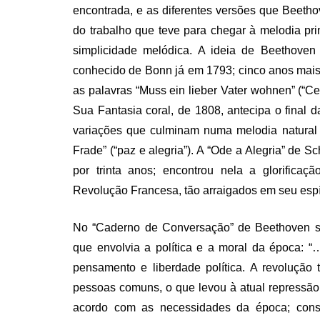
encontrada, e as diferentes versões que Beeth
do trabalho que teve para chegar à melodia prin
simplicidade melódica. A ideia de Beethove
conhecido de Bonn já em 1793; cinco anos mai
as palavras “Muss ein lieber Vater wohnen” (“C
Sua Fantasia coral, de 1808, antecipa o final
variações que culminam numa melodia natural 
Frade” (“paz e alegria”). A “Ode a Alegria” de 
por trinta anos; encontrou nela a glorifica
Revolução Francesa, tão arraigados em seu espír
No “Caderno de Conversação” de Beethoven se
que envolvia a política e a moral da época: 
pensamento e liberdade política. A revolução
pessoas comuns, o que levou à atual repressão
acordo com as necessidades da época; cons