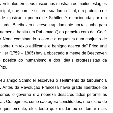
oven tentou em seus rascunhos mostram os muitos estágios
cipal, que parece ser, em sua forma final, um protótipo de
n de musicar o poema de Schiller é mencionada por um
s tarde, Beethoven escreveu rapidamente um rascunho para
ertamente habita um Pai amado”) do primeiro coro da “Ode”.
 da Nona combinando o coro e a orquestra num conjunto de
sobre um texto edificante e benigno acerca de” Fried und
Schiller (1759 – 1805) havia obcecado a mente de Beethoven
ção poética do humanismo e dos ideais progressistas da
ito.
u amigo Schindler escreveu o sentimento da turbulência
“… Antes da Revolução Francesa havia grade liberdade de
 tornou o governo e a nobreza desacreditados perante as
…. Os regimes, como são agora constituídos, não estão de
equentemente, eles terão que mudar ou se tornar mais