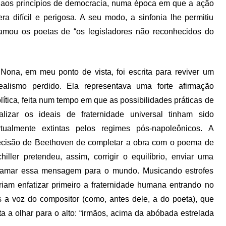
aos princípios de democracia, numa época em que a ação
era difícil e perigosa. A seu modo, a sinfonia lhe permitiu
hamou os poetas de “os legisladores não reconhecidos do
Nona, em meu ponto de vista, foi escrita para reviver um
ealismo perdido. Ela representava uma forte afirmação
lítica, feita num tempo em que as possibilidades práticas de
alizar os ideais de fraternidade universal tinham sido
rtualmente extintas pelos regimes pós-napoleônicos. A
cisão de Beethoven de completar a obra com o poema de
hiller pretendeu, assim, corrigir o equilíbrio, enviar uma
lamar essa mensagem para o mundo. Musicando estrofes
riam enfatizar primeiro a fraternidade humana entrando no
s a voz do compositor (como, antes dele, a do poeta), que
a a olhar para o alto: “irmãos, acima da abóbada estrelada