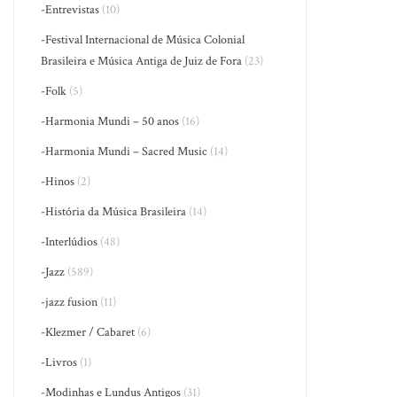
-Entrevistas
(10)
-Festival Internacional de Música Colonial
Brasileira e Música Antiga de Juiz de Fora
(23)
-Folk
(5)
-Harmonia Mundi – 50 anos
(16)
-Harmonia Mundi – Sacred Music
(14)
-Hinos
(2)
-História da Música Brasileira
(14)
-Interlúdios
(48)
-Jazz
(589)
-jazz fusion
(11)
-Klezmer / Cabaret
(6)
-Livros
(1)
-Modinhas e Lundus Antigos
(31)