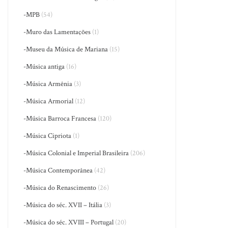
-MPB
(54)
-Muro das Lamentações
(1)
-Museu da Música de Mariana
(15)
-Música antiga
(16)
-Música Armênia
(3)
-Música Armorial
(12)
-Música Barroca Francesa
(120)
-Música Cipriota
(1)
-Música Colonial e Imperial Brasileira
(206)
-Música Contemporânea
(42)
-Música do Renascimento
(26)
-Música do séc. XVII – Itália
(3)
-Música do séc. XVIII – Portugal
(20)