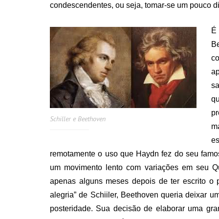
condescendentes, ou seja, tomar-se um pouco di
É
B
co
ap
sa
qu
pr
Schiller e Beethoven
ma
e
remotamente o uso que Haydn fez do seu famoso
um movimento lento com variações em seu Q
apenas alguns meses depois de ter escrito o p
alegria” de Schiiler, Beethoven queria deixar 
posteridade. Sua decisão de elaborar uma gran