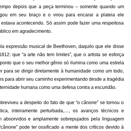
tempo depois que a peça terminou – somente quando um
egou em seu braço e o virou para encarar a plateia ele
 estava acontecendo. Só assim pode fazer uma respeitosa
úblico em agradecimento.
la expressão musical de Beethoven, daquilo que ele disse
12: que “a arte não tem limites”, que o artista se esforça
ponto que o seu melhor gênio só ilumina como uma estrela
ller para se dirigir diretamente à humanidade como um todo,
ões para abrir seu caminho experimentando desde a tragédia
raternidade humana como uma defesa contra a escuridão.
obreviveu a despeito do fato de que “o cânone” se tornou o
ica, inteiramente perturbada,…, os avanços técnicos e
am absorvidos e amplamente sobrepujados pela linguagem
cânone” pode ter ossificado a mente dos críticos devido à