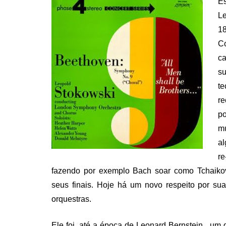
E
L
18
Co
ca
s
t
re
po
mú
al
r
fazendo por exemplo Bach soar como Tchaikovs
seus finais. Hoje há um novo respeito por su
orquestras.
Ele foi, até a época de Leonard Bernstein , u