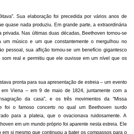
tava”. Sua elaboração foi precedida por vários anos de
e quase nada produziu. Em grande parte, a extraordinária
ia privada. Nas últimas duas décadas, Beethoven tornou-se
para um músico e um que constantemente o mergulhou no
o pessoal, sua aflição tornou-se um benefício gigantesco
o som real e permitiu que ele ouvisse em um nível que os
stava pronta para sua apresentação de estreia – um evento
o em Viena – em 9 de maio de 1824, juntamente com a
onsagração da casa”, e os três movimentos da “Missa
se foi o famoso concerto no qual um Beethoven surdo
irado para a plateia, que o ovacionava ruidosamente. A
hoven em um mundo próprio foi aparente nesta estreia. Ele
to em si mesmo que continuou a bater os compassos para o