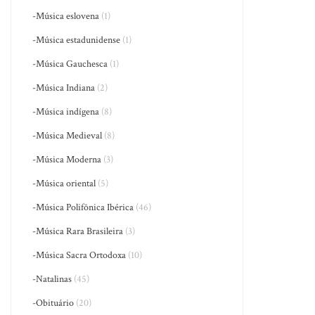
-Música eslovena
(1)
-Música estadunidense
(1)
-Música Gauchesca
(1)
-Música Indiana
(2)
-Música indígena
(8)
-Música Medieval
(8)
-Música Moderna
(3)
-Música oriental
(5)
-Música Polifônica Ibérica
(46)
-Música Rara Brasileira
(3)
-Música Sacra Ortodoxa
(10)
-Natalinas
(45)
-Obituário
(20)