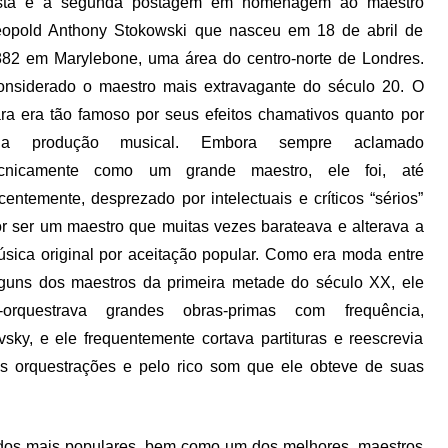
sta é a segunda postagem em homenagem ao maestro
eopold Anthony Stokowski que nasceu em 18 de abril de
82 em Marylebone, uma área do centro-norte de Londres.
nsiderado o maestro mais extravagante do século 20. O
ra era tão famoso por seus efeitos chamativos quanto por
ua produção musical. Embora sempre aclamado
ecnicamente como um grande maestro, ele foi, até
centemente, desprezado por intelectuais e críticos “sérios”
r ser um maestro que muitas vezes barateava e alterava a
sica original por aceitação popular. Como era moda entre
guns dos maestros da primeira metade do século XX, ele
e-orquestrava grandes obras-primas com frequência,
ky, e ele frequentemente cortava partituras e reescrevia
as orquestrações e pelo rico som que ele obteve de suas
m dos mais populares, bem como um dos melhores, maestros