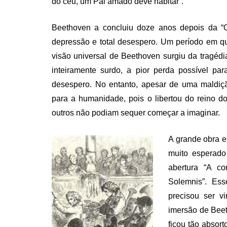
do céu, um Pai amado deve habitar”.
Beethoven a concluiu doze anos depois da “Oi
depressão e total desespero. Um período em qu
visão universal de Beethoven surgiu da tragéd
inteiramente surdo, a pior perda possível 
desespero. No entanto, apesar de uma maldiçã
para a humanidade, pois o libertou do reino d
outros não podiam sequer começar a imaginar.
A grande obra e
muito esperad
abertura “A c
Solemnis”. Es
precisou ser v
imersão de Beet
ficou tão absor