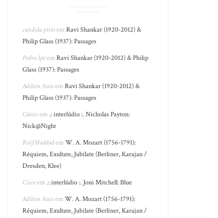
candida pires
em
Ravi Shankar (1920-2012) &
Philip Glass (1937): Passages
Pedro Ipê
em
Ravi Shankar (1920-2012) & Philip
Glass (1937): Passages
Adilson Assis
em
Ravi Shankar (1920-2012) &
Philip Glass (1937): Passages
Cássio
em
.: interlúdio :. Nicholas Payton:
Nick@Night
Raif Haddad
em
W. A. Mozart (1756-1791):
Réquiem, Exultate, Jubilate (Berliner, Karajan /
Dresden, Klee)
Cisco
em
.: interlúdio :. Joni Mitchell: Blue
Adilson Assis
em
W. A. Mozart (1756-1791):
Réquiem, Exultate, Jubilate (Berliner, Karajan /