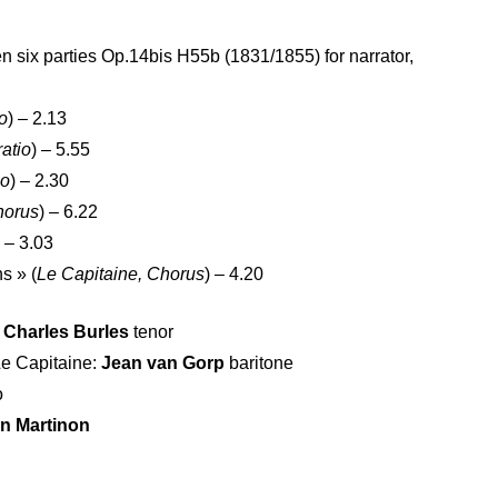
 six parties Op.14bis H55b (1831/1855) for narrator,
o
) – 2.13
atio
) – 5.55
io
) – 2.30
horus
) – 6.22
) – 3.03
s » (
Le Capitaine, Chorus
) – 4.20
Charles Burles
tenor
Le Capitaine:
Jean van Gorp
baritone
o
an Martinon