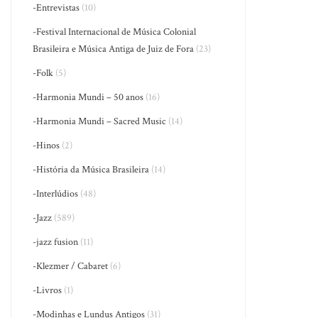
-Entrevistas
(10)
-Festival Internacional de Música Colonial
Brasileira e Música Antiga de Juiz de Fora
(23)
-Folk
(5)
-Harmonia Mundi – 50 anos
(16)
-Harmonia Mundi – Sacred Music
(14)
-Hinos
(2)
-História da Música Brasileira
(14)
-Interlúdios
(48)
-Jazz
(589)
-jazz fusion
(11)
-Klezmer / Cabaret
(6)
-Livros
(1)
-Modinhas e Lundus Antigos
(31)