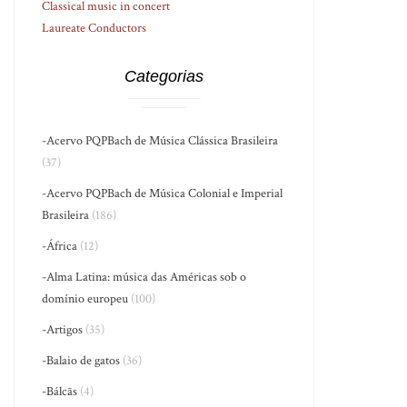
Classical music in concert
Laureate Conductors
Categorias
-Acervo PQPBach de Música Clássica Brasileira
(37)
-Acervo PQPBach de Música Colonial e Imperial
Brasileira
(186)
-África
(12)
-Alma Latina: música das Américas sob o
domínio europeu
(100)
-Artigos
(35)
-Balaio de gatos
(36)
-Bálcãs
(4)