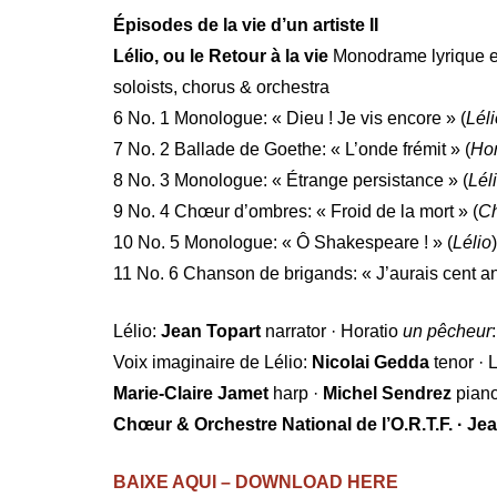
Épisodes de la vie d’un artiste II
Lélio, ou le Retour à la vie
Monodrame lyrique en
soloists, chorus & orchestra
6 No. 1 Monologue: « Dieu ! Je vis encore » (
Léli
7 No. 2 Ballade de Goethe: « L’onde frémit » (
Hor
8 No. 3 Monologue: « Étrange persistance » (
Lél
9 No. 4 Chœur d’ombres: « Froid de la mort » (
C
10 No. 5 Monologue: « Ô Shakespeare ! » (
Lélio
11 No. 6 Chanson de brigands: « J’aurais cent an
Lélio:
Jean Topart
narrator · Horatio
un pêcheur
:
Voix imaginaire de Lélio:
Nicolai Gedda
tenor · 
Marie-Claire Jamet
harp ·
Michel Sendrez
pian
Chœur & Orchestre National de l’O.R.T.F.
· Je
BAIXE AQUI – DOWNLOAD HERE