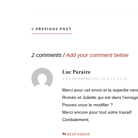
Navegação
PREVIOUS POST
de
Post
2 comments /
Add your comment below
Luc Paraire
disse:
9 DE FEVEREIRO DE 2019 ÀS 13:15
Merci pour cet envoi et la superbe ve
Roméo et Juliette qui est dans l’enregi
Pouvez-vous le modifier ?
Merci encore pour tout votre travail!
Cordialement,
RESPONDER