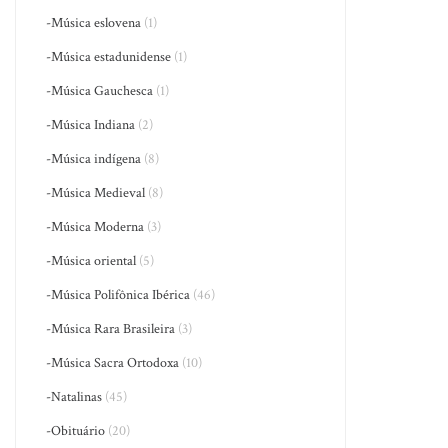
-Música eslovena
(1)
-Música estadunidense
(1)
-Música Gauchesca
(1)
-Música Indiana
(2)
-Música indígena
(8)
-Música Medieval
(8)
-Música Moderna
(3)
-Música oriental
(5)
-Música Polifônica Ibérica
(46)
-Música Rara Brasileira
(3)
-Música Sacra Ortodoxa
(10)
-Natalinas
(45)
-Obituário
(20)