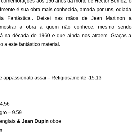
 comemorações aos 150 anos da morte de Hector Berlioz, o
elmente é sua obra mais conhecida, amada por uns, odiada
onia Fantástica’. Deixei nas mãos de Jean Martinon a
e mostrar a obra a quem não conhece. mesmo sendo
 lá na década de 1960 e que ainda nos atraem. Graças a
 a este fantástico material.
o e appassionato assai – Religiosamente -15.13
 4.56
gro – 9.59
anglais
& Jean Dupin
oboe
on