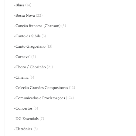
-Blues
(14)
-Bossa Nova
(22)
-Canção francesa (Chanson)
(5)
-Canto da Sibila
(3)
-Canto Gregoriano
(13)
-Carnaval
(7)
-Choro / Chorinho
(21)
-Cinema
(5)
-Coleção Grandes Compositores
(12)
-Comunicados e Proclamações
(174)
-Concertos
(5)
-DG Essentials
(7)
-Eletrônica
(3)