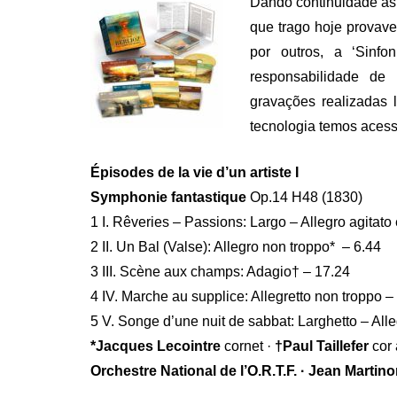
Dando continuidade às
que trago hoje provav
por outros, a ‘Sinf
responsabilidade d
gravações realizadas
tecnologia temos acesso
Épisodes de la vie d’un artiste I
Symphonie fantastique
Op.14 H48 (1830)
1 I. Rêveries – Passions: Largo – Allegro agitat
2 II. Un Bal (Valse): Allegro non troppo* – 6.44
3 III. Scène aux champs: Adagio† – 17.24
4 IV. Marche au supplice: Allegretto non troppo –
5 V. Songe d’une nuit de sabbat: Larghetto – Alle
*Jacques Lecointre
cornet ·
†Paul Taillefer
cor 
Orchestre National de l’O.R.T.F. · Jean Martin