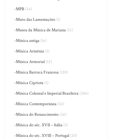
-MPB
(54)
-Muro das Lamentações
(1)
-Museu da Música de Mariana
(15)
-Música antiga
(16)
-Música Armênia
(3)
-Música Armorial
(12)
-Música Barroca Francesa
(120)
-Música Cipriota
(1)
-Música Colonial e Imperial Brasileira
(206)
-Música Contemporânea
(42)
-Música do Renascimento
(26)
-Música do séc. XVII – Itália
(3)
-Música do séc. XVIII – Portugal
(20)