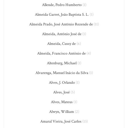
Allende, Pedro Humberto
(1)
Almeida Garret, João Baptista S. L.
(1)
Almeida Prado, José Antônio Rezende de
(11)
Almeida, Antônio José de
(1)
Almeida, Cussy de
(6)
Almeida, Francisco António de
(4)
Altenburg, Michael
(1)
Alvarenga, Manuel Inácio da Silva
(1)
Alves, J. Orlando
(1)
Alves, José
(5)
Alves, Mateus
(1)
Alwyn, William
(2)
Amaral Vieira, José Carlos
(13)