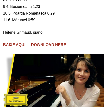
9 4. Buciumeana 1:23
10 5. Poargă Românască 0:29
11 6. Măruntel 0:59
Hélène Grimaud, piano
BAIXE AQUI — DOWNLOAD HERE