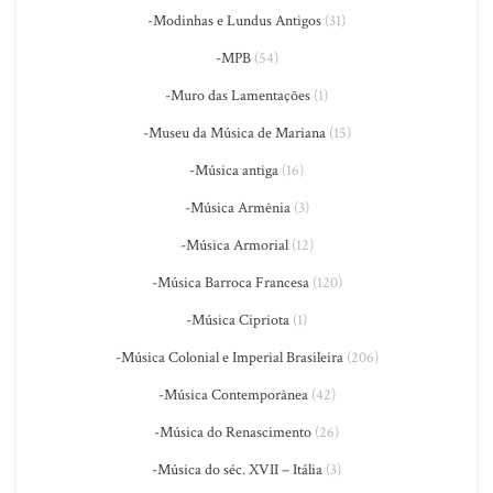
-Modinhas e Lundus Antigos
(31)
-MPB
(54)
-Muro das Lamentações
(1)
-Museu da Música de Mariana
(15)
-Música antiga
(16)
-Música Armênia
(3)
-Música Armorial
(12)
-Música Barroca Francesa
(120)
-Música Cipriota
(1)
-Música Colonial e Imperial Brasileira
(206)
-Música Contemporânea
(42)
-Música do Renascimento
(26)
-Música do séc. XVII – Itália
(3)