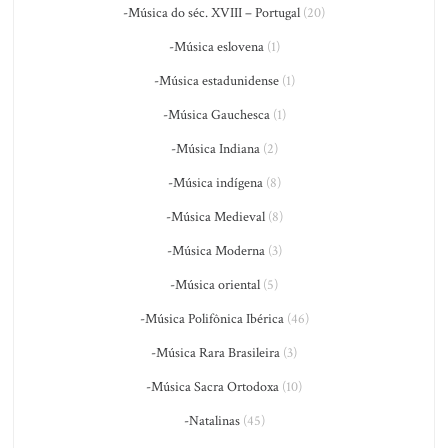
-Música do séc. XVIII – Portugal
(20)
-Música eslovena
(1)
-Música estadunidense
(1)
-Música Gauchesca
(1)
-Música Indiana
(2)
-Música indígena
(8)
-Música Medieval
(8)
-Música Moderna
(3)
-Música oriental
(5)
-Música Polifônica Ibérica
(46)
-Música Rara Brasileira
(3)
-Música Sacra Ortodoxa
(10)
-Natalinas
(45)