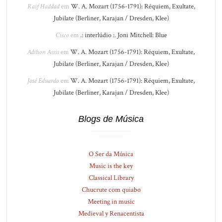
Raif Haddad
em
W. A. Mozart (1756-1791): Réquiem, Exultate,
Jubilate (Berliner, Karajan / Dresden, Klee)
Cisco
em
.: interlúdio :. Joni Mitchell: Blue
Adilson Assis
em
W. A. Mozart (1756-1791): Réquiem, Exultate,
Jubilate (Berliner, Karajan / Dresden, Klee)
José Eduardo
em
W. A. Mozart (1756-1791): Réquiem, Exultate,
Jubilate (Berliner, Karajan / Dresden, Klee)
Blogs de Música
O Ser da Música
Music is the key
Classical Library
Chucrute com quiabo
Meeting in music
Medieval y Renacentista