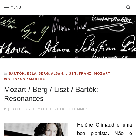
SE
MENU
BARTÓK, BÉLA
,
BERG, ALBAN
,
LISZT, FRANZ
,
MOZART,
In
WOLFGANG AMADEUS
Mozart / Berg / Liszt / Bartók:
Resonances
AUTHOR
POSTED
PQPBACH
23 DE MAIO DE 2018
3 COMMENTS
ON
Hélène Grimaud é uma
boa pianista. Não é