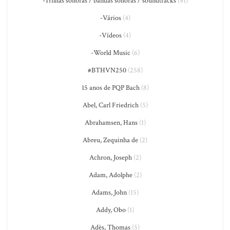
-Trilhas sonoras / bandas sonoras / soundtracks
(41)
-Vários
(4)
-Vídeos
(4)
-World Music
(6)
#BTHVN250
(258)
15 anos de PQP Bach
(8)
Abel, Carl Friedrich
(5)
Abrahamsen, Hans
(1)
Abreu, Zequinha de
(2)
Achron, Joseph
(2)
Adam, Adolphe
(2)
Adams, John
(15)
Addy, Obo
(1)
Adès, Thomas
(5)