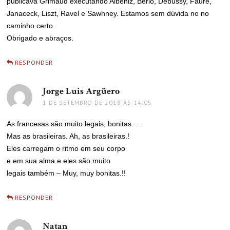
publicava Grimaud executando Albeniz, Bério, Debussy, Fauré,
Janaceck, Liszt, Ravel e Sawhney. Estamos sem dúvida no no
caminho certo.
Obrigado e abraços.
RESPONDER
Jorge Luis Argüero
disse:
1 DE SETEMBRO DE 2018 ÀS 14:05
As francesas são muito legais, bonitas. . .
Mas as brasileiras. Ah, as brasileiras.!
Eles carregam o ritmo em seu corpo
e em sua alma e eles são muito
legais também – Muy, muy bonitas.!!
RESPONDER
Natan
disse: