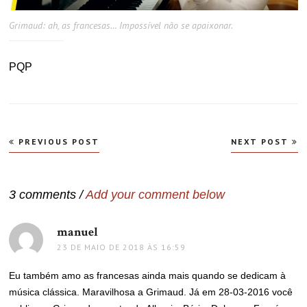
Grimaud: ah, as francesas… Impossível não se apaixonar.
PQP
Navegação
PREVIOUS POST
NEXT POST
de
Post
3 comments /
Add your comment below
manuel
disse:
23 DE MAIO DE 2018 ÀS 16:59
Eu também amo as francesas ainda mais quando se dedicam à
música clássica. Maravilhosa a Grimaud. Já em 28-03-2016 você