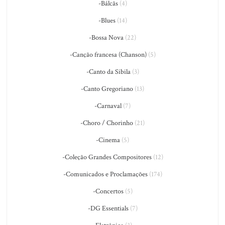
-Bálcãs
(4)
-Blues
(14)
-Bossa Nova
(22)
-Canção francesa (Chanson)
(5)
-Canto da Sibila
(3)
-Canto Gregoriano
(13)
-Carnaval
(7)
-Choro / Chorinho
(21)
-Cinema
(5)
-Coleção Grandes Compositores
(12)
-Comunicados e Proclamações
(174)
-Concertos
(5)
-DG Essentials
(7)