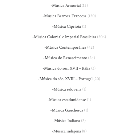
-Música Armorial
(12)
-Música Barroca Francesa
(120)
-Música Cipriota
(1)
-Música Colonial e Imperial Brasileira
(206)
-Música Contemporânea
(42)
-Música do Renascimento
(26)
-Música do séc. XVII – Itália
(3)
-Música do séc. XVIII – Portugal
(20)
-Música eslovena
(1)
-Música estadunidense
(1)
-Música Gauchesca
(1)
-Música Indiana
(2)
-Música indígena
(8)