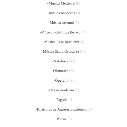
-Música Medieval
(8)
-Música Moderna
(3)
-Música oriental
(5)
-Música Polifônica Ibérica
(46)
-Música Rara Brasileira
(3)
-Música Sacra Ortodoxa
(10)
-Natalinas
(45)
-Obituário
(20)
-Ópera
(248)
-Órgão moderno
(7)
-Pagode
(1)
-Partituras de Autores Brasileiros
(6)
-Poesia
(9)