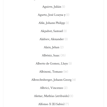
Aguirre, Julián
(1)
Agurto, José Loaysa y
(1)
Ahle, Johann Philipp
(1)
Akpabot, Samuel
(1)
Alabiev, Alexander
(1)
Alain, Jehan
(2)
Albéniz, Isaac
(35)
Alberto de Gomez, Lluys
(1)
Albinoni, Tomaso
(16)
Albrechtsberger, Johann Georg
(4)
Albrici, Vincenzo
(2)
Aleñar, Mathías (atribuido)
(1)
Alfonso X (El Sabio)
(7)