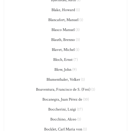
Bjørnstad, Ketil
(1)
Blake, Howard
(1)
Blancafort, Manuel
(1)
Blasco Manuel
(3)
Blauth, Brenno
(3)
Blavet, Michel
(1)
Bloch, Ernst
(7)
Blow, John
(9)
Blumenthaler, Volker
(1)
Boaventura, Francisco de S. (Frei)
(1)
Bocanegra, Juan Pérez de
(10)
Boccherini, Luigi
(17)
Bocchino, Alceo
(1)
Bocklet, Carl Maria von
(1)