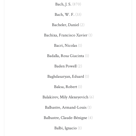
Bach, J. S.
(870)
Bach, W. F.
(33)
Bacheler, Daniel
(2)
Bachixa, Francisco Xavier
(1)
Bacri, Nicolas
(1)
Badalla, Rosa Giacinta
(1)
Baden Powell
(2)
Baghdasaryan, Eduard
(1)
Baksa, Robert
(1)
Balakirev, Mily Alexeyevich
(6)
Balbastre, Armand-Louis
(1)
Balbastre, Claude-Bénigne
(4)
Balbi, Ignacio
(1)