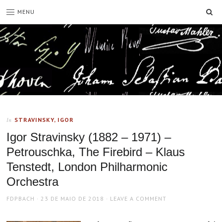
SE
MENU
STRAVINSKY, IGOR
In
Igor Stravinsky (1882 – 1971) –
Petrouschka, The Firebird – Klaus
Tenstedt, London Philharmonic
Orchestra
AUTHOR
POSTED
FDPBACH
23 DE MAIO DE 2018
LEAVE A COMMENT
ON