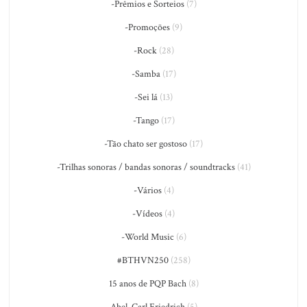
-Prêmios e Sorteios
(7)
-Promoções
(9)
-Rock
(28)
-Samba
(17)
-Sei lá
(13)
-Tango
(17)
-Tão chato ser gostoso
(17)
-Trilhas sonoras / bandas sonoras / soundtracks
(41)
-Vários
(4)
-Vídeos
(4)
-World Music
(6)
#BTHVN250
(258)
15 anos de PQP Bach
(8)