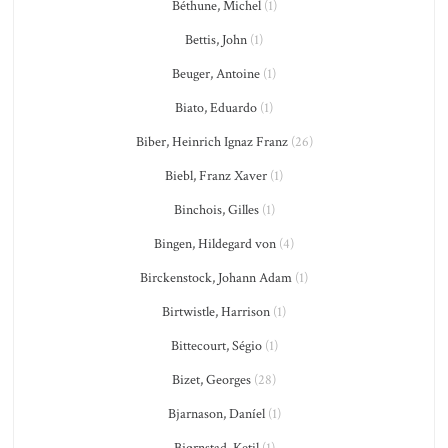
Béthune, Michel
(1)
Bettis, John
(1)
Beuger, Antoine
(1)
Biato, Eduardo
(1)
Biber, Heinrich Ignaz Franz
(26)
Biebl, Franz Xaver
(1)
Binchois, Gilles
(1)
Bingen, Hildegard von
(4)
Birckenstock, Johann Adam
(1)
Birtwistle, Harrison
(1)
Bittecourt, Ségio
(1)
Bizet, Georges
(28)
Bjarnason, Daníel
(1)