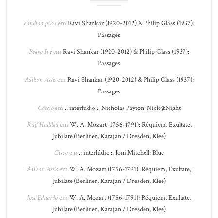
candida pires
em
Ravi Shankar (1920-2012) & Philip Glass (1937):
Passages
Pedro Ipê
em
Ravi Shankar (1920-2012) & Philip Glass (1937):
Passages
Adilson Assis
em
Ravi Shankar (1920-2012) & Philip Glass (1937):
Passages
Cássio
em
.: interlúdio :. Nicholas Payton: Nick@Night
Raif Haddad
em
W. A. Mozart (1756-1791): Réquiem, Exultate,
Jubilate (Berliner, Karajan / Dresden, Klee)
Cisco
em
.: interlúdio :. Joni Mitchell: Blue
Adilson Assis
em
W. A. Mozart (1756-1791): Réquiem, Exultate,
Jubilate (Berliner, Karajan / Dresden, Klee)
José Eduardo
em
W. A. Mozart (1756-1791): Réquiem, Exultate,
Jubilate (Berliner, Karajan / Dresden, Klee)