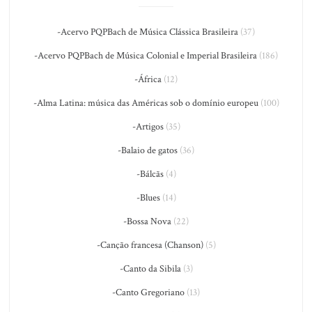
-Acervo PQPBach de Música Clássica Brasileira
(37)
-Acervo PQPBach de Música Colonial e Imperial Brasileira
(186)
-África
(12)
-Alma Latina: música das Américas sob o domínio europeu
(100)
-Artigos
(35)
-Balaio de gatos
(36)
-Bálcãs
(4)
-Blues
(14)
-Bossa Nova
(22)
-Canção francesa (Chanson)
(5)
-Canto da Sibila
(3)
-Canto Gregoriano
(13)