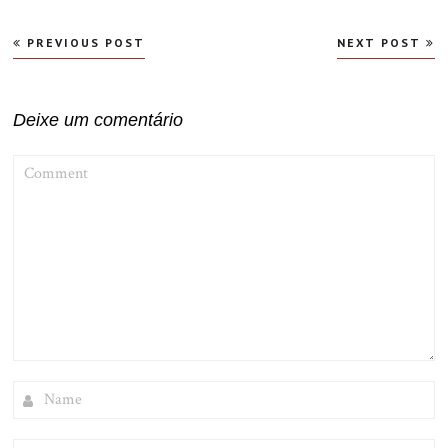
Navegação
PREVIOUS POST
NEXT POST
de
Post
Deixe um comentário
COMMENT
NAME
EMAIL