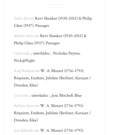
Pedro Ipê
em
Ravi Shankar (1920-2012) & Philip
Glass (1937): Passages
Adilson Assis
em
Ravi Shankar (1920-2012) &
Philip Glass (1937): Passages
Cássio
em
.: interlúdio :. Nicholas Payton:
Nick@Night
Raif Haddad
em
W. A. Mozart (1756-1791):
Réquiem, Exultate, Jubilate (Berliner, Karajan /
Dresden, Klee)
Cisco
em
.: interlúdio :. Joni Mitchell: Blue
Adilson Assis
em
W. A. Mozart (1756-1791):
Réquiem, Exultate, Jubilate (Berliner, Karajan /
Dresden, Klee)
José Eduardo
em
W. A. Mozart (1756-1791):