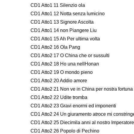
CD1 Atto1 11 Silenzio ola
CD1 Atto1 12 Notta senza lumicino
CD1 Atto1 13 Signore Ascolta
CD1 Atto1 14 non Piangere Liu
CD1 Atto1 15 Ah Per ultima volta
CD1 Atto2 16 Ola Pang
CD1 Atto2 17 O China che or sussulti
CD1 Atto2 18 Ho una nellHonan
CD1 Atto2 19 O mondo pieno
CD1 Atto2 20 Addio amore
CD1 Atto2 21 Non ve in China per nostra fortuna
CD1 Atto2 22 Udite tromba
CD1 Atto2 23 Gravi enormi ed imponenti
CD1 Atto2 24 Un giuramento atroce mi constring
CD1 Atto2 25 Diecimila anni al nostro Imperatore
CD1 Atto2 26 Popolo di Pechino