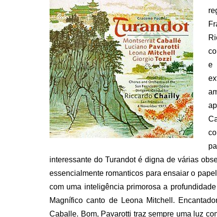
re
Fr
Ri
co
e 
ex
am
ap
Ca
co
pa
interessante do Turandot é digna de várias obs
essencialmente romanticos para ensaiar o papel 
com uma inteligência primorosa a profundidade d
Magnífico canto de Leona Mitchell. Encantador
Caballe. Bom, Pavarotti traz sempre uma luz co