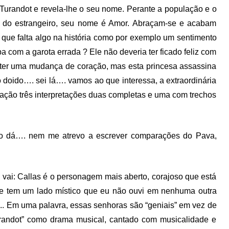
 Turandot e revela-lhe o seu nome. Perante a população e o
 do estrangeiro, seu nome é Amor. Abraçam-se e acabam
r que falta algo na história como por exemplo um sentimento
 com a garota errada ? Ele não deveria ter ficado feliz com
e ter uma mudança de coração, mas esta princesa assassina
o doido…. sei lá…. vamos ao que interessa, a extraordinária
iação três interpretações duas completas e uma com trechos
ão dá…. nem me atrevo a escrever comparações do Pava,
á vai: Callas é o personagem mais aberto, corajoso que está
e tem um lado místico que eu não ouvi em nenhuma outra
el.. Em uma palavra, essas senhoras são “geniais” em vez de
Turandot” como drama musical, cantado com musicalidade e