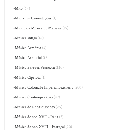
-MPB
(54)
-Muro das Lamentações
(1)
-Museu da Música de Mariana
(15)
-Música antiga
(16)
-Música Armênia
(3)
-Música Armorial
(12)
-Música Barroca Francesa
(120)
-Música Cipriota
(1)
-Música Colonial e Imperial Brasileira
(206)
-Música Contemporânea
(42)
-Música do Renascimento
(26)
-Música do séc. XVII – Itália
(3)
-Música do séc. XVIII – Portugal
(20)