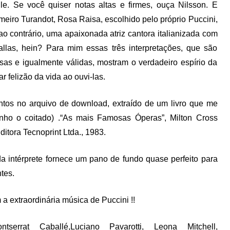
e. Se você quiser notas altas e firmes, ouça Nilsson. E
meiro Turandot, Rosa Raisa, escolhido pelo próprio Puccini,
 contrário, uma apaixonada atriz cantora italianizada com
llas, hein? Para mim essas três interpretações, que são
sas e igualmente válidas, mostram o verdadeiro espírio da
r felizão da vida ao ouvi-las.
juntos no arquivo de download, extraído de um livro que me
ho o coitado) .“As mais Famosas Óperas”, Milton Cross
itora Tecnoprint Ltda., 1983.
a intérprete fornece um pano de fundo quase perfeito para
tes.
a extraordinária música de Puccini !!
ntserrat Caballé,Luciano Pavarotti, Leona Mitchell,