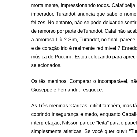
mortalmente, impressionando todos. Calaf beija
imperador, Turandot anuncia que sabe o nome
felizes. No entanto, não se pode deixar de senti
de remorso por parte deTurandot. Calaf não acaba
a amorosa Liù ? Sim, Turandot, no final, parec
e de coração frio é realmente redimível ? Enred
música de Puccini . Estou colocando para aprec
selecionados.
Os tês meninos: Comparar o incomparável, n
Giuseppe e Fernandi… esquece.
As Três meninas :Caricas, difícil também, mas l
cobrindo insegurança e medo, enquanto Caball
interpretação, Nilsson parece “feita” para o pap
simplesmente atléticas. Se você quer ouvir “