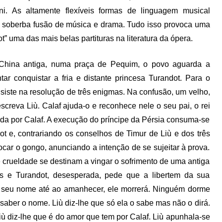
i. As altamente flexíveis formas de linguagem musical
a soberba fusão de música e drama. Tudo isso provoca uma
” uma das mais belas partituras na literatura da ópera.
a China antiga, numa praça de Pequim, o povo aguarda a
tar conquistar a fria e distante princesa Turandot. Para o
siste na resolução de três enigmas. Na confusão, um velho,
creva Liù. Calaf ajuda-o e reconhece nele o seu pai, o rei
ada por Calaf. A execução do príncipe da Pérsia consuma-se
t e, contrariando os conselhos de Timur de Liù e dos três
ocar o gongo, anunciando a intenção de se sujeitar à prova.
e crueldade se destinam a vingar o sofrimento de uma antiga
as e Turandot, desesperada, pede que a libertem da sua
r o seu nome até ao amanhecer, ele morrerá. Ninguém dorme
ber o nome. Liù diz-lhe que só ela o sabe mas não o dirá.
iù diz-lhe que é do amor que tem por Calaf. Liù apunhala-se