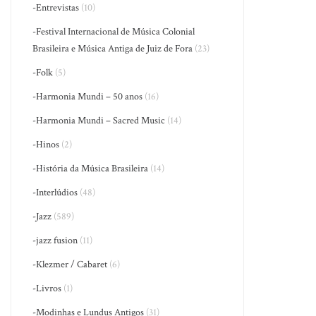
-Entrevistas
(10)
-Festival Internacional de Música Colonial
Brasileira e Música Antiga de Juiz de Fora
(23)
-Folk
(5)
-Harmonia Mundi – 50 anos
(16)
-Harmonia Mundi – Sacred Music
(14)
-Hinos
(2)
-História da Música Brasileira
(14)
-Interlúdios
(48)
-Jazz
(589)
-jazz fusion
(11)
-Klezmer / Cabaret
(6)
-Livros
(1)
-Modinhas e Lundus Antigos
(31)