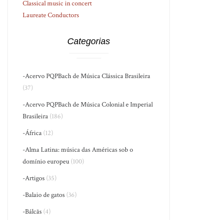
Classical music in concert
Laureate Conductors
Categorias
-Acervo PQPBach de Música Clássica Brasileira
(37)
-Acervo PQPBach de Música Colonial e Imperial
Brasileira
(186)
-África
(12)
-Alma Latina: música das Américas sob o
domínio europeu
(100)
-Artigos
(35)
-Balaio de gatos
(36)
-Bálcãs
(4)