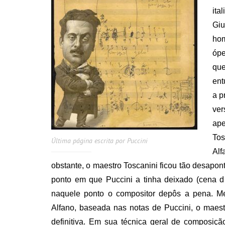
ita
Giu
hom
ópe
que
ent
a p
ver
ap
Tos
Última página escrita por Puccini
Alf
obstante, o maestro Toscanini ficou tão desapon
ponto em que Puccini a tinha deixado (cena d 
naquele ponto o compositor depôs a pena. M
Alfano, baseada nas notas de Puccini, o maes
definitiva. Em sua técnica geral de composiçã