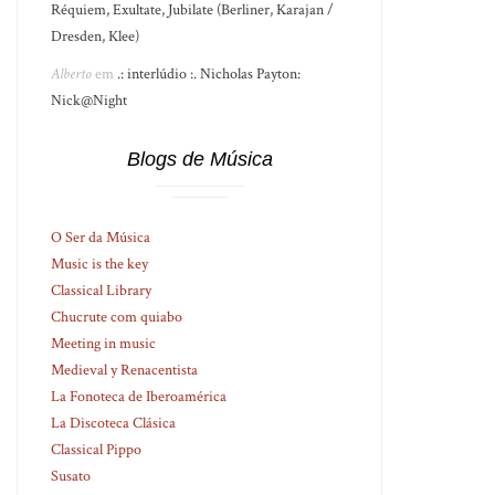
Réquiem, Exultate, Jubilate (Berliner, Karajan /
Dresden, Klee)
Alberto
em
.: interlúdio :. Nicholas Payton:
Nick@Night
Blogs de Música
O Ser da Música
Music is the key
Classical Library
Chucrute com quiabo
Meeting in music
Medieval y Renacentista
La Fonoteca de Iberoamérica
La Discoteca Clásica
Classical Pippo
Susato