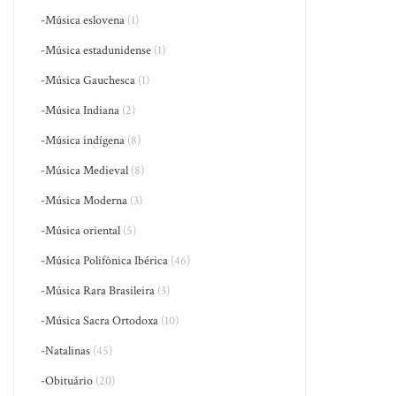
-Música eslovena
(1)
-Música estadunidense
(1)
-Música Gauchesca
(1)
-Música Indiana
(2)
-Música indígena
(8)
-Música Medieval
(8)
-Música Moderna
(3)
-Música oriental
(5)
-Música Polifônica Ibérica
(46)
-Música Rara Brasileira
(3)
-Música Sacra Ortodoxa
(10)
-Natalinas
(45)
-Obituário
(20)