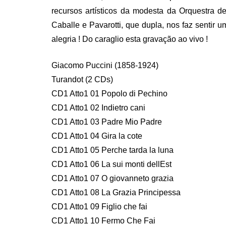
recursos artísticos da modesta da Orquestra 
Caballe e Pavarotti, que dupla, nos faz sentir u
alegria ! Do caraglio esta gravação ao vivo !
Giacomo Puccini (1858-1924)
Turandot (2 CDs)
CD1 Atto1 01 Popolo di Pechino
CD1 Atto1 02 Indietro cani
CD1 Atto1 03 Padre Mio Padre
CD1 Atto1 04 Gira la cote
CD1 Atto1 05 Perche tarda la luna
CD1 Atto1 06 La sui monti dellEst
CD1 Atto1 07 O giovanneto grazia
CD1 Atto1 08 La Grazia Principessa
CD1 Atto1 09 Figlio che fai
CD1 Atto1 10 Fermo Che Fai