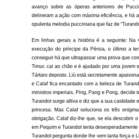
avanço sobre as óperas anteriores de Puccin
delineiam a ação com máxima eficiência, e há 
opulenta melodia pucciniana que faz de “Turandot
Em linhas gerais a história é a seguinte: N
execução do príncipe da Pérsia, o último a ten
conseguir há que ultrapassar uma prova que con
Timur, cai ao chão e é ajudado por uma jovem es
Tártaro deposto. Liù está secretamente apaixon
e Calaf fica encantado com a beleza de Turando
ministros imperiais, Ping, Pang e Pong, decide t
Turandot surge altiva e diz que a sua castidade 
princesa. Mas Calaf soluciona os três enigm
obrigação. Calaf diz-lhe que, se ela descobri
em Pequim e Turandot tenta desesperadamente sa
Turandot pergunta donde lhe vem tanta força e L