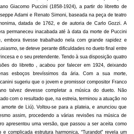
liano Giacomo Puccini (1858-1924), a partir do libretto de
seppe Adami e Renato Simoni, baseada na peça de teatro
onima, datada de 1762, e de autoria de Carlo Gozzi. A
ra permaneceu inacabada até à data da morte de Puccini
, embora tivesse trabalhado nela com grande rapidez e
usiasmo, se deteve perante dificuldades no dueto final entre
rincesa e o seu pretendente. Tendo à sua disposição quatro
sões do libretto , acabou por falecer em 1924, deixando
enas esboços brevíssimos da ária. Com a sua morte,
canini sugeriu que o jovem e promissor compositor Franco
ano talvez devesse completar a música do dueto. Não
tado com o resultado que, na estreia, terminou a atuação no
amorte de Liú). Voltou-se para a plateia, e anunciou que
esmo assim, procedendo a várias revisões na música de
tro apresentou uma versão, que passou a ser aceita como
o e complicada estrutura harmonica, “Turandot” revela um