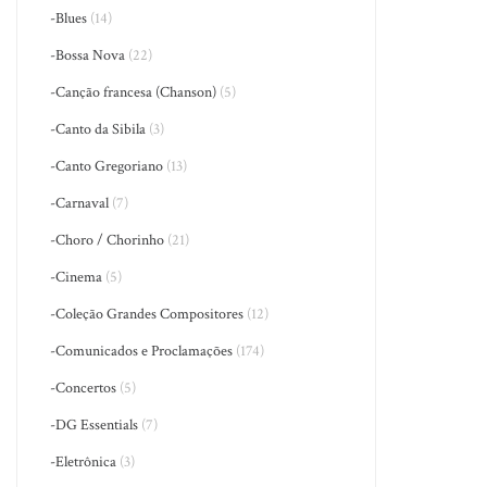
-Blues
(14)
-Bossa Nova
(22)
-Canção francesa (Chanson)
(5)
-Canto da Sibila
(3)
-Canto Gregoriano
(13)
-Carnaval
(7)
-Choro / Chorinho
(21)
-Cinema
(5)
-Coleção Grandes Compositores
(12)
-Comunicados e Proclamações
(174)
-Concertos
(5)
-DG Essentials
(7)
-Eletrônica
(3)