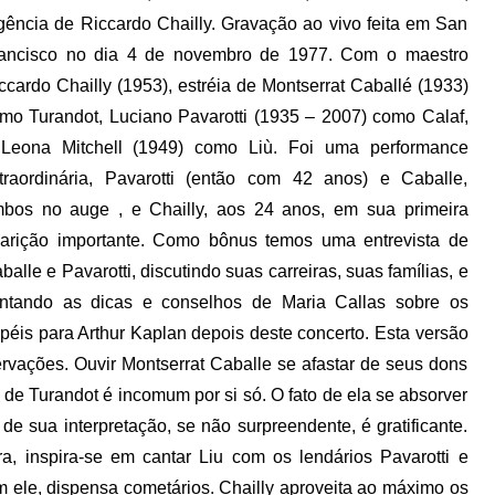
gência de Riccardo Chailly. Gravação ao vivo feita em San
ancisco no dia 4 de novembro de 1977. Com o maestro
ccardo Chailly (1953), estréia de Montserrat Caballé (1933)
mo Turandot, Luciano Pavarotti (1935 – 2007) como Calaf,
Leona Mitchell (1949) como Liù. Foi uma performance
traordinária, Pavarotti (então com 42 anos) e Caballe,
bos no auge , e Chailly, aos 24 anos, em sua primeira
arição importante. Como bônus temos uma entrevista de
balle e Pavarotti, discutindo suas carreiras, suas famílias, e
ntando as dicas e conselhos de Maria Callas sobre os
péis para Arthur Kaplan depois deste concerto. Esta versão
ervações. Ouvir Montserrat Caballe se afastar de seus dons
de Turandot é incomum por si só. O fato de ela se absorver
e sua interpretação, se não surpreendente, é gratificante.
a, inspira-se em cantar Liu com os lendários Pavarotti e
m ele, dispensa cometários. Chailly aproveita ao máximo os