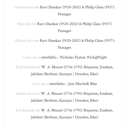
candida pires
em
Ravi Shankar (1920-2012) & Philip Glass (1937):
Passages
Pedro Ipê
em
Ravi Shankar (1920-2012) & Philip Glass (1937):
Passages
Adilson Assis
em
Ravi Shankar (1920-2012) & Philip Glass (1937):
Passages
Cássio
em
.: interlúdio :. Nicholas Payton: Nick@Night
Raif Haddad
em
W. A. Mozart (1756-1791): Réquiem, Exultate,
Jubilate (Berliner, Karajan / Dresden, Klee)
Cisco
em
.: interlúdio :. Joni Mitchell: Blue
Adilson Assis
em
W. A. Mozart (1756-1791): Réquiem, Exultate,
Jubilate (Berliner, Karajan / Dresden, Klee)
José Eduardo
em
W. A. Mozart (1756-1791): Réquiem, Exultate,
Jubilate (Berliner, Karajan / Dresden, Klee)