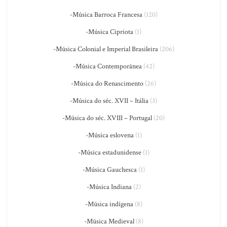
-Música Barroca Francesa
(120)
-Música Cipriota
(1)
-Música Colonial e Imperial Brasileira
(206)
-Música Contemporânea
(42)
-Música do Renascimento
(26)
-Música do séc. XVII – Itália
(3)
-Música do séc. XVIII – Portugal
(20)
-Música eslovena
(1)
-Música estadunidense
(1)
-Música Gauchesca
(1)
-Música Indiana
(2)
-Música indígena
(8)
-Música Medieval
(8)