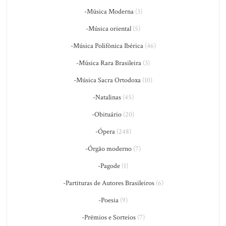
-Música Moderna
(3)
-Música oriental
(5)
-Música Polifônica Ibérica
(46)
-Música Rara Brasileira
(3)
-Música Sacra Ortodoxa
(10)
-Natalinas
(45)
-Obituário
(20)
-Ópera
(248)
-Órgão moderno
(7)
-Pagode
(1)
-Partituras de Autores Brasileiros
(6)
-Poesia
(9)
-Prêmios e Sorteios
(7)