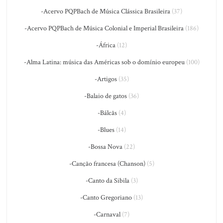
-Acervo PQPBach de Música Clássica Brasileira
(37)
-Acervo PQPBach de Música Colonial e Imperial Brasileira
(186)
-África
(12)
-Alma Latina: música das Américas sob o domínio europeu
(100)
-Artigos
(35)
-Balaio de gatos
(36)
-Bálcãs
(4)
-Blues
(14)
-Bossa Nova
(22)
-Canção francesa (Chanson)
(5)
-Canto da Sibila
(3)
-Canto Gregoriano
(13)
-Carnaval
(7)