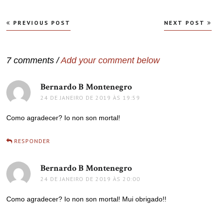
Navegação
PREVIOUS POST
NEXT POST
de
Post
7 comments /
Add your comment below
Bernardo B Montenegro
disse:
24 DE JANEIRO DE 2019 ÀS 19:59
Como agradecer? Io non son mortal!
RESPONDER
Bernardo B Montenegro
disse:
24 DE JANEIRO DE 2019 ÀS 20:00
Como agradecer? Io non son mortal! Mui obrigado!!