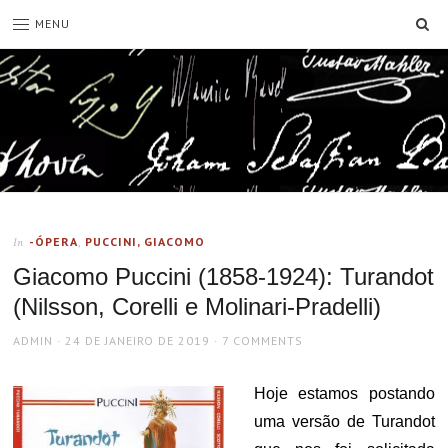
SE
MENU
-ÓPERA
,
PUCCINI, GIACOMO
In
Giacomo Puccini (1858-1924): Turandot
(Nilsson, Corelli e Molinari-Pradelli)
AUTHOR
POSTED
ADMIN
24 DE JANEIRO DE 2019
7 COMMENTS
ON
Hoje estamos postando
uma versão de Turandot