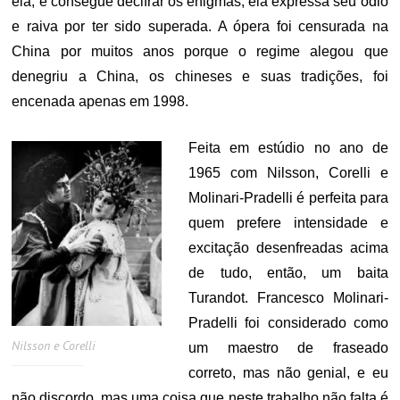
ela, e consegue decifrar os enigmas, ela expressa seu ódio
e raiva por ter sido superada. A ópera foi censurada na
China por muitos anos porque o regime alegou que
denegriu a China, os chineses e suas tradições, foi
encenada apenas em 1998.
Feita em estúdio no ano de
1965 com Nilsson, Corelli e
Molinari-Pradelli é perfeita para
quem prefere intensidade e
excitação desenfreadas acima
de tudo, então, um baita
Turandot. Francesco Molinari-
Pradelli foi considerado como
Nilsson e Corelli
um maestro de fraseado
correto, mas não genial, e eu
não discordo, mas uma coisa que neste trabalho não falta é