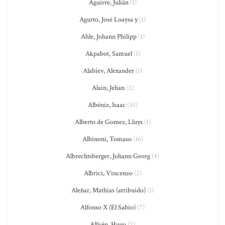
Aguirre, Julián
(1)
Agurto, José Loaysa y
(1)
Ahle, Johann Philipp
(1)
Akpabot, Samuel
(1)
Alabiev, Alexander
(1)
Alain, Jehan
(2)
Albéniz, Isaac
(35)
Alberto de Gomez, Lluys
(1)
Albinoni, Tomaso
(16)
Albrechtsberger, Johann Georg
(4)
Albrici, Vincenzo
(2)
Aleñar, Mathías (atribuido)
(1)
Alfonso X (El Sabio)
(7)
Alfvén, Hugo
(2)