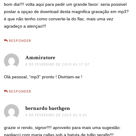
bom dia!!!! volta aqui para pedir um grande favor: seria possivel
postar a opçao de download desta magnifica gravação em mp3?
é que não tenho como converte-la do flac. mais uma vez
agradeço a atençao!!!
RESPONDER
Ammiratore
disse:
8 DE FEVEREIRO DE 2019 ÀS 17:07
Olá pessoal, “mp3” pronto ! Divirtam-se !
RESPONDER
bernardo baethgen
disse:
9 DE FEVEREIRO DE 2019 ÀS 9:42
grazie vi rendo, signor!!!! aproveito para mais uma sugestão:
pagliacci com maria callas sob a batuta de tullio serafin!!!