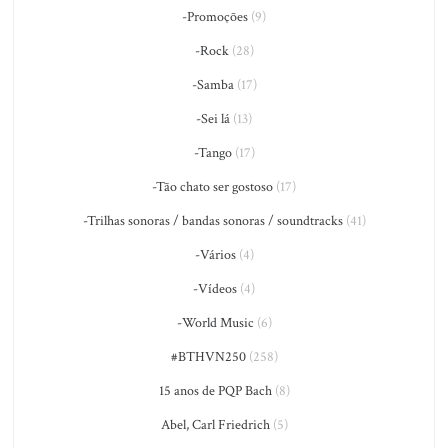
-Promoções
(9)
-Rock
(28)
-Samba
(17)
-Sei lá
(13)
-Tango
(17)
-Tão chato ser gostoso
(17)
-Trilhas sonoras / bandas sonoras / soundtracks
(41)
-Vários
(4)
-Vídeos
(4)
-World Music
(6)
#BTHVN250
(258)
15 anos de PQP Bach
(8)
Abel, Carl Friedrich
(5)