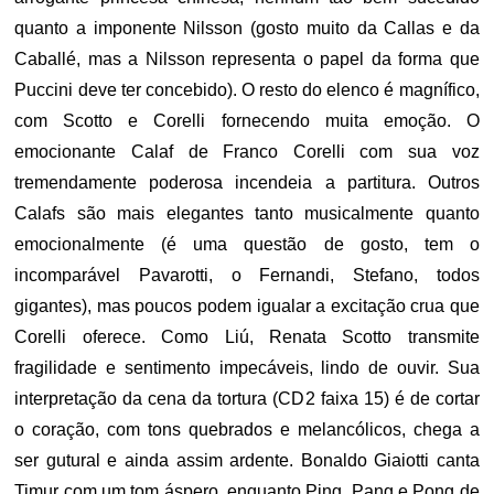
quanto a imponente Nilsson (gosto muito da Callas e da
Caballé, mas a Nilsson representa o papel da forma que
Puccini deve ter concebido). O resto do elenco é magnífico,
com Scotto e Corelli fornecendo muita emoção. O
emocionante Calaf de Franco Corelli com sua voz
tremendamente poderosa incendeia a partitura. Outros
Calafs são mais elegantes tanto musicalmente quanto
emocionalmente (é uma questão de gosto, tem o
incomparável Pavarotti, o Fernandi, Stefano, todos
gigantes), mas poucos podem igualar a excitação crua que
Corelli oferece. Como Liú, Renata Scotto transmite
fragilidade e sentimento impecáveis, lindo de ouvir. Sua
interpretação da cena da tortura (CD2 faixa 15) é de cortar
o coração, com tons quebrados e melancólicos, chega a
ser gutural e ainda assim ardente. Bonaldo Giaiotti canta
Timur com um tom áspero, enquanto Ping, Pang e Pong de