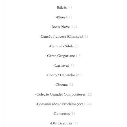
-Bálcãs
(4)
-Blues
(14)
-Bossa Nova
(22)
-Canção francesa (Chanson)
(5)
-Canto da Sibila
(3)
-Canto Gregoriano
(13)
-Carnaval
(7)
-Choro / Chorinho
(21)
-Cinema
(5)
-Coleção Grandes Compositores
(12)
-Comunicados e Proclamações
(174)
-Concertos
(5)
-DG Essentials
(7)