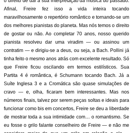
o direito de dar a sua interpretação da música do passado.
Afinal, Freire fez isso a vida inteira tocando
maravilhosamente o repertório romântico e tornando-se um
dos melhores pianistas do planeta. Mas nós temos o direito
de gostar ou não. Ao completar 70 anos, nosso querido
pianista resolveu dar uma viradim — ou assinou um
contratim — e dirigiu-se a deus, ou seja, a Bach. Pollini já
tinha feito o mesmo anos atrás com excelente resultado. Só
que Freire ficou oscilando em termos estilísticos. Sua
Partita 4 é romântica, é Schumann tocando Bach. Já a
Suíte Inglesa 3 e a Cromática são quase simulações de
cravo — e, olha, ficaram bem interessantes. Mas nos
números finais, talvez por serem peças soltas e ideais para
funcionar como bis em concertos, Freire se deu a liberdade
de mostrar toda a sua intimidade com… o romantismo. Se
eu fosse o grilo falante conselheiro de Freire — e não me