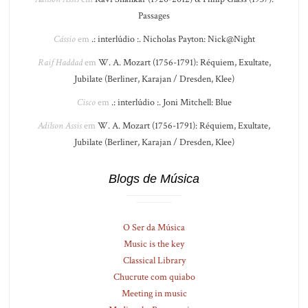
Passages
Cássio
em
.: interlúdio :. Nicholas Payton: Nick@Night
Raif Haddad
em
W. A. Mozart (1756-1791): Réquiem, Exultate,
Jubilate (Berliner, Karajan / Dresden, Klee)
Cisco
em
.: interlúdio :. Joni Mitchell: Blue
Adilson Assis
em
W. A. Mozart (1756-1791): Réquiem, Exultate,
Jubilate (Berliner, Karajan / Dresden, Klee)
Blogs de Música
O Ser da Música
Music is the key
Classical Library
Chucrute com quiabo
Meeting in music