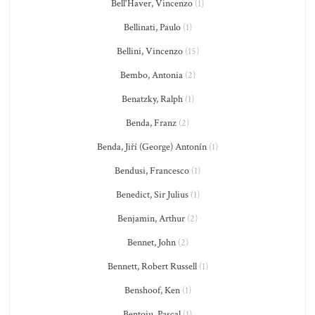
Bell'Haver, Vincenzo
(1)
Bellinati, Paulo
(1)
Bellini, Vincenzo
(15)
Bembo, Antonia
(2)
Benatzky, Ralph
(1)
Benda, Franz
(2)
Benda, Jiří (George) Antonín
(1)
Bendusi, Francesco
(1)
Benedict, Sir Julius
(1)
Benjamin, Arthur
(2)
Bennet, John
(2)
Bennett, Robert Russell
(1)
Benshoof, Ken
(1)
Bentoiu, Pascal
(1)