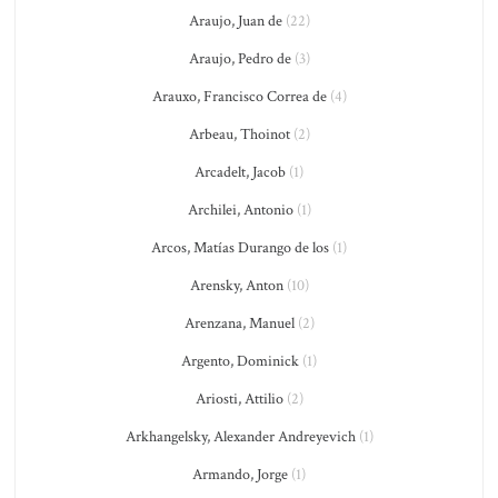
Araujo, Juan de
(22)
Araujo, Pedro de
(3)
Arauxo, Francisco Correa de
(4)
Arbeau, Thoinot
(2)
Arcadelt, Jacob
(1)
Archilei, Antonio
(1)
Arcos, Matías Durango de los
(1)
Arensky, Anton
(10)
Arenzana, Manuel
(2)
Argento, Dominick
(1)
Ariosti, Attilio
(2)
Arkhangelsky, Alexander Andreyevich
(1)
Armando, Jorge
(1)