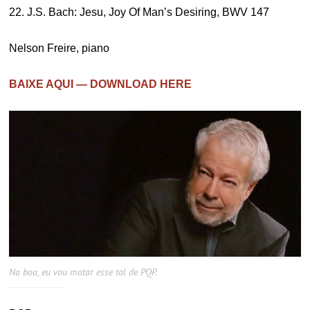
22. J.S. Bach: Jesu, Joy Of Man’s Desiring, BWV 147
Nelson Freire, piano
BAIXE AQUI — DOWNLOAD HERE
Na boa, eu vou matar esse tal de PQP.