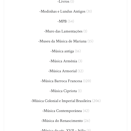
-Livros
(1)
-Modinhas e Lundus Antigos
(31)
-MPB
(54)
-Muro das Lamentações
(1)
-Museu da Música de Mariana
(15)
-Música antiga
(16)
-Música Armênia
(3)
-Música Armorial
(12)
-Música Barroca Francesa
(120)
-Música Cipriota
(1)
-Música Colonial e Imperial Brasileira
(206)
-Música Contemporânea
(42)
-Música do Renascimento
(26)
-Música do séc. XVII – Itália
(3)