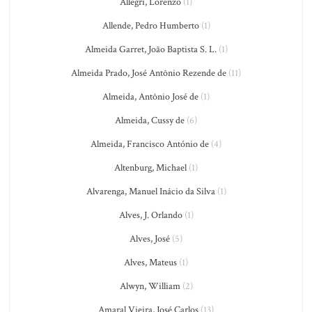
Allegri, Lorenzo
(1)
Allende, Pedro Humberto
(1)
Almeida Garret, João Baptista S. L.
(1)
Almeida Prado, José Antônio Rezende de
(11)
Almeida, Antônio José de
(1)
Almeida, Cussy de
(6)
Almeida, Francisco António de
(4)
Altenburg, Michael
(1)
Alvarenga, Manuel Inácio da Silva
(1)
Alves, J. Orlando
(1)
Alves, José
(5)
Alves, Mateus
(1)
Alwyn, William
(2)
Amaral Vieira, José Carlos
(13)