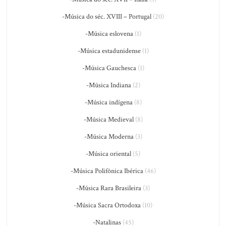
-Música do séc. XVIII – Portugal
(20)
-Música eslovena
(1)
-Música estadunidense
(1)
-Música Gauchesca
(1)
-Música Indiana
(2)
-Música indígena
(8)
-Música Medieval
(8)
-Música Moderna
(3)
-Música oriental
(5)
-Música Polifônica Ibérica
(46)
-Música Rara Brasileira
(3)
-Música Sacra Ortodoxa
(10)
-Natalinas
(45)