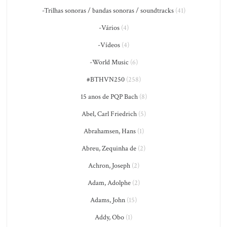
-Trilhas sonoras / bandas sonoras / soundtracks
(41)
-Vários
(4)
-Vídeos
(4)
-World Music
(6)
#BTHVN250
(258)
15 anos de PQP Bach
(8)
Abel, Carl Friedrich
(5)
Abrahamsen, Hans
(1)
Abreu, Zequinha de
(2)
Achron, Joseph
(2)
Adam, Adolphe
(2)
Adams, John
(15)
Addy, Obo
(1)