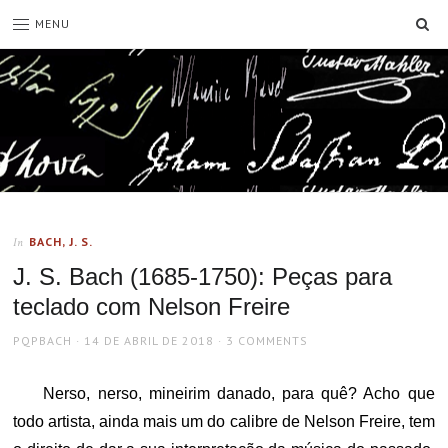
SE
MENU
BACH, J. S.
In
J. S. Bach (1685-1750): Peças para
teclado com Nelson Freire
AUTHOR
POSTED
PQPBACH
14 DE ABRIL DE 2018
3 COMMENTS
ON
Nerso, nerso, mineirim danado, para quê? Acho que
todo artista, ainda mais um do calibre de Nelson Freire, tem