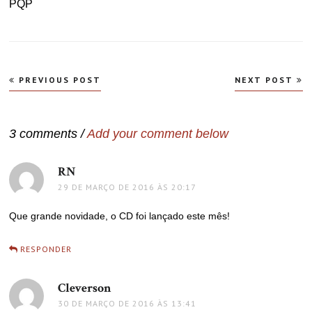
PQP
Navegação
PREVIOUS POST
NEXT POST
de
Post
3 comments /
Add your comment below
RN
disse:
29 DE MARÇO DE 2016 ÀS 20:17
Que grande novidade, o CD foi lançado este mês!
RESPONDER
Cleverson
disse:
30 DE MARÇO DE 2016 ÀS 13:41