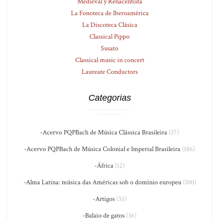
Medieval y Renacentista
La Fonoteca de Iberoamérica
La Discoteca Clásica
Classical Pippo
Susato
Classical music in concert
Laureate Conductors
Categorias
-Acervo PQPBach de Música Clássica Brasileira
(37)
-Acervo PQPBach de Música Colonial e Imperial Brasileira
(186)
-África
(12)
-Alma Latina: música das Américas sob o domínio europeu
(100)
-Artigos
(35)
-Balaio de gatos
(36)