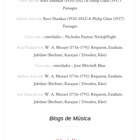
Pedro Ipê
em
Ravi Shankar (1920-2012) & Philip Glass (1937):
Passages
Adilson Assis
em
Ravi Shankar (1920-2012) & Philip Glass (1937):
Passages
Cássio
em
.: interlúdio :. Nicholas Payton: Nick@Night
Raif Haddad
em
W. A. Mozart (1756-1791): Réquiem, Exultate,
Jubilate (Berliner, Karajan / Dresden, Klee)
Cisco
em
.: interlúdio :. Joni Mitchell: Blue
Adilson Assis
em
W. A. Mozart (1756-1791): Réquiem, Exultate,
Jubilate (Berliner, Karajan / Dresden, Klee)
José Eduardo
em
W. A. Mozart (1756-1791): Réquiem, Exultate,
Jubilate (Berliner, Karajan / Dresden, Klee)
Blogs de Música