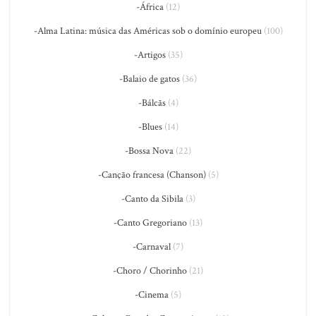
-África
(12)
-Alma Latina: música das Américas sob o domínio europeu
(100)
-Artigos
(35)
-Balaio de gatos
(36)
-Bálcãs
(4)
-Blues
(14)
-Bossa Nova
(22)
-Canção francesa (Chanson)
(5)
-Canto da Sibila
(3)
-Canto Gregoriano
(13)
-Carnaval
(7)
-Choro / Chorinho
(21)
-Cinema
(5)