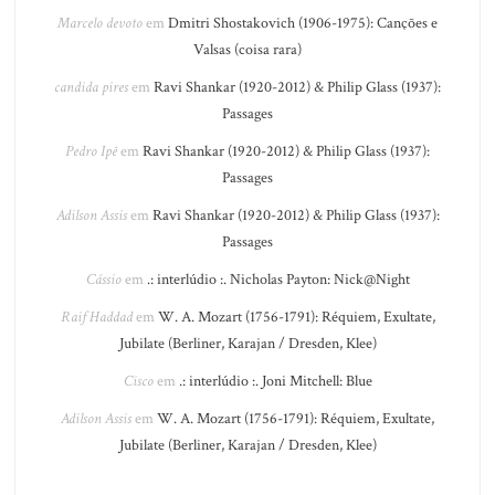
Marcelo devoto
em
Dmitri Shostakovich (1906-1975): Canções e
Valsas (coisa rara)
candida pires
em
Ravi Shankar (1920-2012) & Philip Glass (1937):
Passages
Pedro Ipê
em
Ravi Shankar (1920-2012) & Philip Glass (1937):
Passages
Adilson Assis
em
Ravi Shankar (1920-2012) & Philip Glass (1937):
Passages
Cássio
em
.: interlúdio :. Nicholas Payton: Nick@Night
Raif Haddad
em
W. A. Mozart (1756-1791): Réquiem, Exultate,
Jubilate (Berliner, Karajan / Dresden, Klee)
Cisco
em
.: interlúdio :. Joni Mitchell: Blue
Adilson Assis
em
W. A. Mozart (1756-1791): Réquiem, Exultate,
Jubilate (Berliner, Karajan / Dresden, Klee)