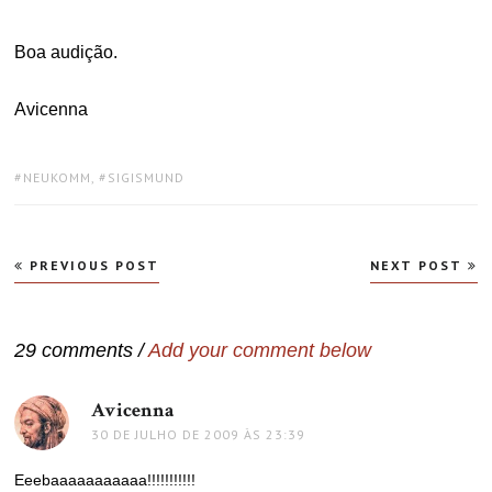
Boa audição.
Avicenna
TAGS:
NEUKOMM
,
SIGISMUND
Navegação
PREVIOUS POST
NEXT POST
de
Post
29 comments /
Add your comment below
Avicenna
disse:
30 DE JULHO DE 2009 ÀS 23:39
Eeebaaaaaaaaaaa!!!!!!!!!!!