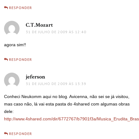
RESPONDER
C.T.Mozart
disse:
31 DE JULHO DE 2009 ÀS 12:40
agora sim!!
RESPONDER
jeferson
disse:
31 DE JULHO DE 2009 ÀS 13:39
Conheci Neukomm aqui no blog. Avicenna, não sei se já visitou,
mas caso não, lá vai esta pasta do 4shared com algumas obras
dele:
http://www.4shared.com/dir/6772767/b7901f3a/Musica_Erudita_Brasi
RESPONDER