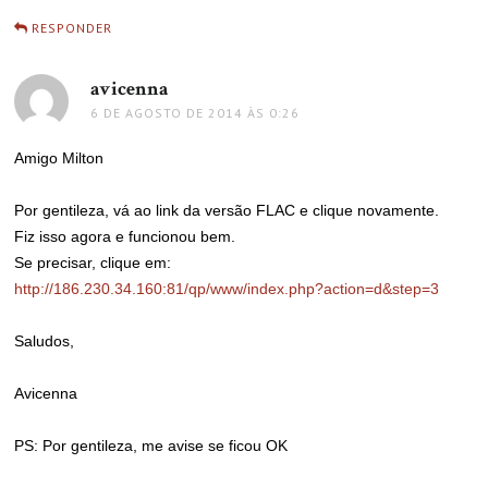
RESPONDER
avicenna
disse:
6 DE AGOSTO DE 2014 ÀS 0:26
Amigo Milton
Por gentileza, vá ao link da versão FLAC e clique novamente.
Fiz isso agora e funcionou bem.
Se precisar, clique em:
http://186.230.34.160:81/qp/www/index.php?action=d&step=3
Saludos,
Avicenna
PS: Por gentileza, me avise se ficou OK