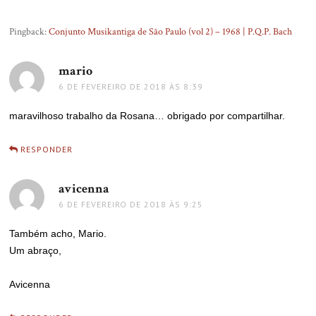
Pingback:
Conjunto Musikantiga de São Paulo (vol 2) – 1968 | P.Q.P. Bach
mario
disse:
6 DE FEVEREIRO DE 2018 ÀS 8:39
maravilhoso trabalho da Rosana… obrigado por compartilhar.
RESPONDER
avicenna
disse:
6 DE FEVEREIRO DE 2018 ÀS 9:25
Também acho, Mario.
Um abraço,
Avicenna