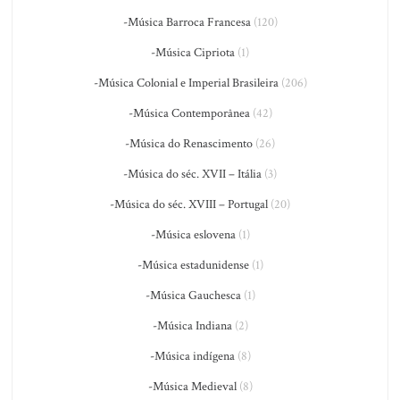
-Música Barroca Francesa
(120)
-Música Cipriota
(1)
-Música Colonial e Imperial Brasileira
(206)
-Música Contemporânea
(42)
-Música do Renascimento
(26)
-Música do séc. XVII – Itália
(3)
-Música do séc. XVIII – Portugal
(20)
-Música eslovena
(1)
-Música estadunidense
(1)
-Música Gauchesca
(1)
-Música Indiana
(2)
-Música indígena
(8)
-Música Medieval
(8)