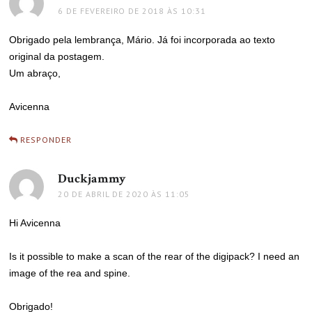
6 DE FEVEREIRO DE 2018 ÀS 10:31
Obrigado pela lembrança, Mário. Já foi incorporada ao texto
original da postagem.
Um abraço,
Avicenna
RESPONDER
Duckjammy
disse:
20 DE ABRIL DE 2020 ÀS 11:05
Hi Avicenna
Is it possible to make a scan of the rear of the digipack? I need an
image of the rea and spine.
Obrigado!