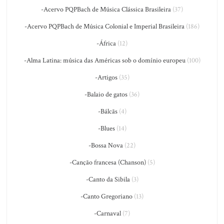
-Acervo PQPBach de Música Clássica Brasileira
(37)
-Acervo PQPBach de Música Colonial e Imperial Brasileira
(186)
-África
(12)
-Alma Latina: música das Américas sob o domínio europeu
(100)
-Artigos
(35)
-Balaio de gatos
(36)
-Bálcãs
(4)
-Blues
(14)
-Bossa Nova
(22)
-Canção francesa (Chanson)
(5)
-Canto da Sibila
(3)
-Canto Gregoriano
(13)
-Carnaval
(7)