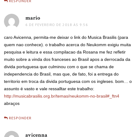
RESPONDER
mario
disse:
6 DE FEVEREIRO DE 2018 ÀS 9:56
caro Avicenna, permita-me deixar o link do Musica Brasilis (para
quem nao conhece). o trabalho acerca do Neukomm exigiu muita
pesquisa e leitura e essa compilacao da Rosana me fez refletir
muito sobre a vinda dos franceses ao Brasil apos a derrocada da
divida portuguesa que culminou com o que se chama de
independencia do Brasil, mas que, de fato, foi a entrega do
territorio em troca da divida portuguesa com os ingleses. bom… o
assunto é vasto e vale ressalltar este trabalho:
http://musicabrasilis.org.br/temas/neukomm-no-brasil#_ftn4
abraços
RESPONDER
avicenna
disse: