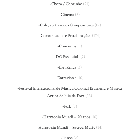
-Choro / Chorinho
(21)
-Cinema
(5)
-Coleção Grandes Compositores
(12)
-Comunicados e Proclamações
(174)
-Concertos
(5)
-DG Essentials
(7)
-Eletrônica
(3)
-Entrevistas
(10)
-Festival Internacional de Música Colonial Brasileira e Música
Antiga de Juiz de Fora
(23)
-Folk
(5)
-Harmonia Mundi – 50 anos
(16)
-Harmonia Mundi – Sacred Music
(14)
-Hinos
(2)