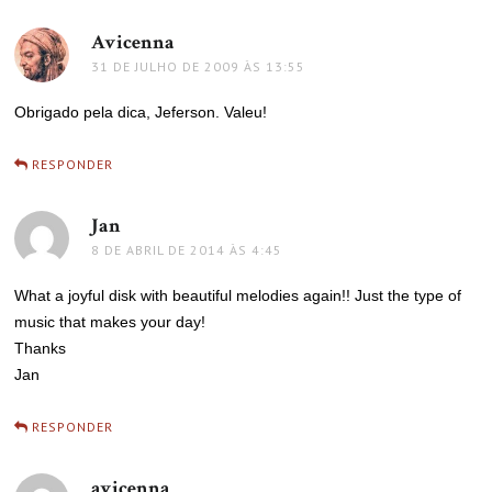
Avicenna
disse:
31 DE JULHO DE 2009 ÀS 13:55
Obrigado pela dica, Jeferson. Valeu!
RESPONDER
Jan
disse:
8 DE ABRIL DE 2014 ÀS 4:45
What a joyful disk with beautiful melodies again!! Just the type of
music that makes your day!
Thanks
Jan
RESPONDER
avicenna
disse: