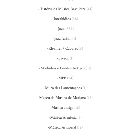
-História da Música Brasileira
(14)
-Interlúdios
(48)
-Jazz
(589)
-jazz fusion
(11)
-Klezmer / Cabaret
(6)
-Livros
(1)
-Modinhas e Lundus Antigos
(31)
-MPB
(54)
-Muro das Lamentações
(1)
-Museu da Música de Mariana
(15)
-Música antiga
(16)
-Música Armênia
(3)
-Música Armorial
(12)