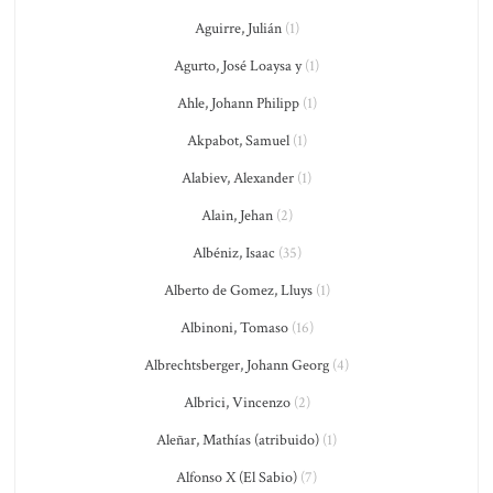
Aguirre, Julián
(1)
Agurto, José Loaysa y
(1)
Ahle, Johann Philipp
(1)
Akpabot, Samuel
(1)
Alabiev, Alexander
(1)
Alain, Jehan
(2)
Albéniz, Isaac
(35)
Alberto de Gomez, Lluys
(1)
Albinoni, Tomaso
(16)
Albrechtsberger, Johann Georg
(4)
Albrici, Vincenzo
(2)
Aleñar, Mathías (atribuido)
(1)
Alfonso X (El Sabio)
(7)