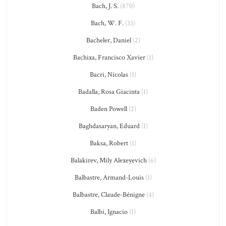
Bach, J. S.
(870)
Bach, W. F.
(33)
Bacheler, Daniel
(2)
Bachixa, Francisco Xavier
(1)
Bacri, Nicolas
(1)
Badalla, Rosa Giacinta
(1)
Baden Powell
(2)
Baghdasaryan, Eduard
(1)
Baksa, Robert
(1)
Balakirev, Mily Alexeyevich
(6)
Balbastre, Armand-Louis
(1)
Balbastre, Claude-Bénigne
(4)
Balbi, Ignacio
(1)