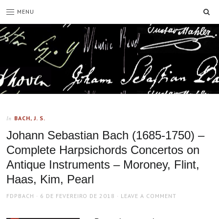
SE
MENU
BACH, J. S.
In
Johann Sebastian Bach (1685-1750) –
Complete Harpsichords Concertos on
Antique Instruments – Moroney, Flint,
Haas, Kim, Pearl
AUTHOR
POSTED
FDPBACH
6 DE FEVEREIRO DE 2018
LEAVE A COMMENT
ON