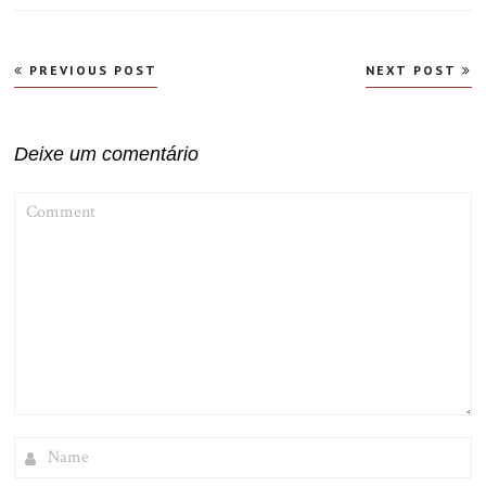
Navegação
PREVIOUS POST
NEXT POST
de
Post
Deixe um comentário
COMMENT
NAME