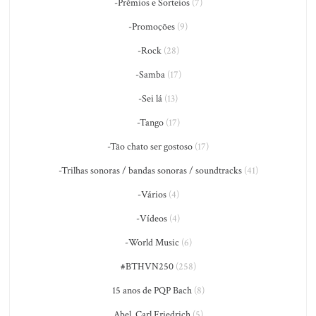
-Prêmios e Sorteios
(7)
-Promoções
(9)
-Rock
(28)
-Samba
(17)
-Sei lá
(13)
-Tango
(17)
-Tão chato ser gostoso
(17)
-Trilhas sonoras / bandas sonoras / soundtracks
(41)
-Vários
(4)
-Vídeos
(4)
-World Music
(6)
#BTHVN250
(258)
15 anos de PQP Bach
(8)
Abel, Carl Friedrich
(5)