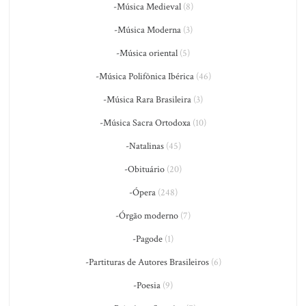
-Música Medieval
(8)
-Música Moderna
(3)
-Música oriental
(5)
-Música Polifônica Ibérica
(46)
-Música Rara Brasileira
(3)
-Música Sacra Ortodoxa
(10)
-Natalinas
(45)
-Obituário
(20)
-Ópera
(248)
-Órgão moderno
(7)
-Pagode
(1)
-Partituras de Autores Brasileiros
(6)
-Poesia
(9)