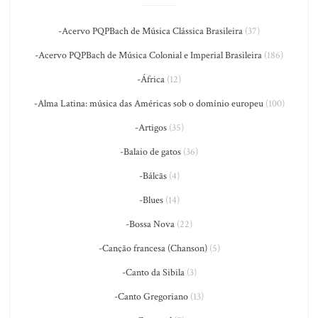
-Acervo PQPBach de Música Clássica Brasileira
(37)
-Acervo PQPBach de Música Colonial e Imperial Brasileira
(186)
-África
(12)
-Alma Latina: música das Américas sob o domínio europeu
(100)
-Artigos
(35)
-Balaio de gatos
(36)
-Bálcãs
(4)
-Blues
(14)
-Bossa Nova
(22)
-Canção francesa (Chanson)
(5)
-Canto da Sibila
(3)
-Canto Gregoriano
(13)