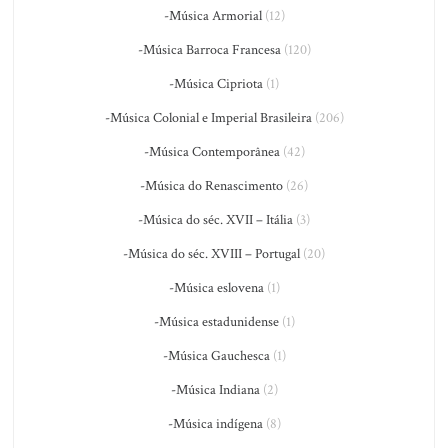
-Música Armorial
(12)
-Música Barroca Francesa
(120)
-Música Cipriota
(1)
-Música Colonial e Imperial Brasileira
(206)
-Música Contemporânea
(42)
-Música do Renascimento
(26)
-Música do séc. XVII – Itália
(3)
-Música do séc. XVIII – Portugal
(20)
-Música eslovena
(1)
-Música estadunidense
(1)
-Música Gauchesca
(1)
-Música Indiana
(2)
-Música indígena
(8)