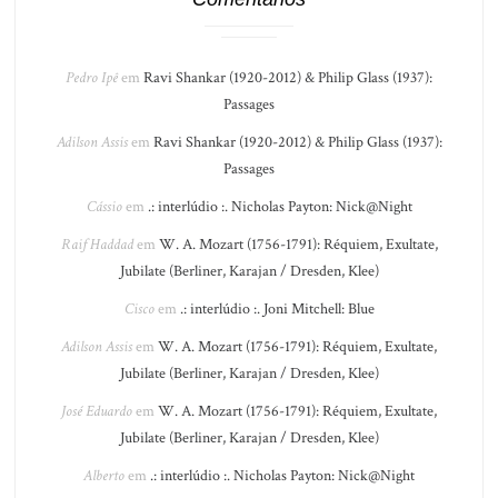
Pedro Ipê
em
Ravi Shankar (1920-2012) & Philip Glass (1937):
Passages
Adilson Assis
em
Ravi Shankar (1920-2012) & Philip Glass (1937):
Passages
Cássio
em
.: interlúdio :. Nicholas Payton: Nick@Night
Raif Haddad
em
W. A. Mozart (1756-1791): Réquiem, Exultate,
Jubilate (Berliner, Karajan / Dresden, Klee)
Cisco
em
.: interlúdio :. Joni Mitchell: Blue
Adilson Assis
em
W. A. Mozart (1756-1791): Réquiem, Exultate,
Jubilate (Berliner, Karajan / Dresden, Klee)
José Eduardo
em
W. A. Mozart (1756-1791): Réquiem, Exultate,
Jubilate (Berliner, Karajan / Dresden, Klee)
Alberto
em
.: interlúdio :. Nicholas Payton: Nick@Night