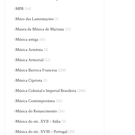
-MPB
(54)
-Muro das Lamentações
(1)
-Museu da Música de Mariana
(15)
-Música antiga
(16)
-Música Armênia
(3)
-Música Armorial
(12)
-Música Barroca Francesa
(120)
-Música Cipriota
(1)
-Música Colonial e Imperial Brasileira
(206)
-Música Contemporânea
(42)
-Música do Renascimento
(26)
-Música do séc. XVII – Itália
(3)
-Música do séc. XVIII – Portugal
(20)