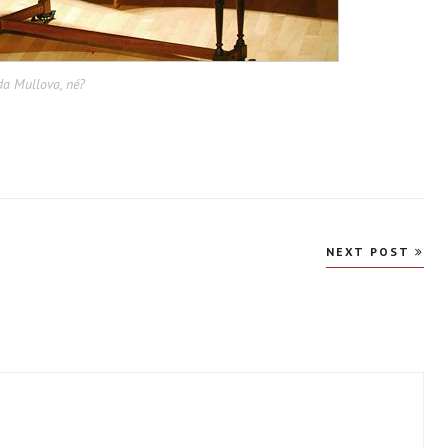
da Mullova, né?
NEXT POST