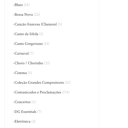
-Blues
(14)
-Bossa Nova
(22)
-Canção francesa (Chanson)
(5)
-Canto da Sibila
(3)
-Canto Gregoriano
(13)
-Carnaval
(7)
-Choro / Chorinho
(21)
-Cinema
(5)
-Coleção Grandes Compositores
(12)
-Comunicados e Proclamações
(174)
-Concertos
(5)
-DG Essentials
(7)
-Eletrônica
(3)