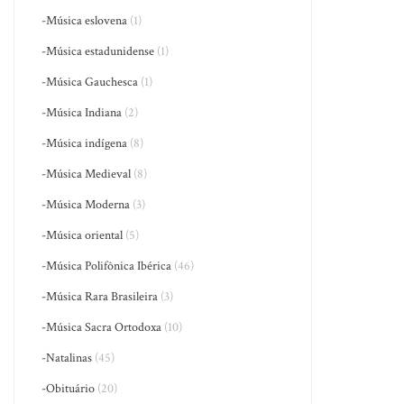
-Música eslovena
(1)
-Música estadunidense
(1)
-Música Gauchesca
(1)
-Música Indiana
(2)
-Música indígena
(8)
-Música Medieval
(8)
-Música Moderna
(3)
-Música oriental
(5)
-Música Polifônica Ibérica
(46)
-Música Rara Brasileira
(3)
-Música Sacra Ortodoxa
(10)
-Natalinas
(45)
-Obituário
(20)