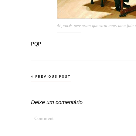
Ah, vocês pensaram que viria mais uma foto 
PQP
Navegação
PREVIOUS POST
de
Post
Deixe um comentário
COMMENT