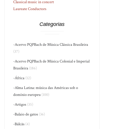
Classical music in concert
Laureate Conductors
Categorias
-Acervo PQPBach de Música Clássica Brasileira
(37)
-Acervo PQPBach de Música Colonial e Imperial
Brasileira
(186)
-África
(12)
-Alma Latina: música das Américas sob o
domínio europeu
(100)
-Artigos
(35)
-Balaio de gatos
(36)
-Bálcãs
(4)