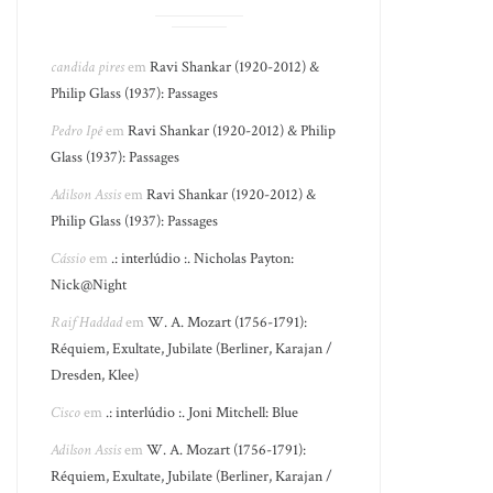
candida pires
em
Ravi Shankar (1920-2012) &
Philip Glass (1937): Passages
Pedro Ipê
em
Ravi Shankar (1920-2012) & Philip
Glass (1937): Passages
Adilson Assis
em
Ravi Shankar (1920-2012) &
Philip Glass (1937): Passages
Cássio
em
.: interlúdio :. Nicholas Payton:
Nick@Night
Raif Haddad
em
W. A. Mozart (1756-1791):
Réquiem, Exultate, Jubilate (Berliner, Karajan /
Dresden, Klee)
Cisco
em
.: interlúdio :. Joni Mitchell: Blue
Adilson Assis
em
W. A. Mozart (1756-1791):
Réquiem, Exultate, Jubilate (Berliner, Karajan /