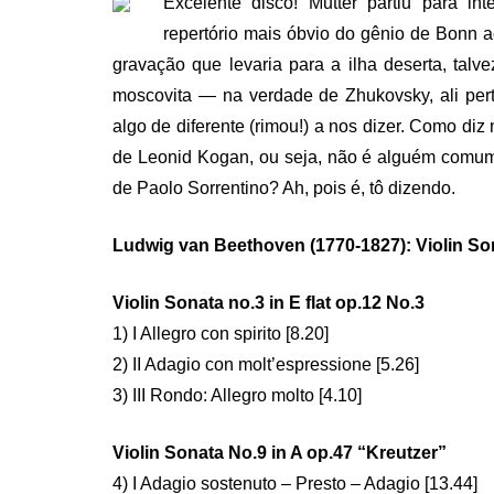
Excelente disco! Mutter partiu para in
repertório mais óbvio do gênio de Bonn 
gravação que levaria para a ilha deserta, tal
moscovita — na verdade de Zhukovsky, ali per
algo de diferente (rimou!) a nos dizer. Como diz 
de Leonid Kogan, ou seja, não é alguém comum.
de Paolo Sorrentino? Ah, pois é, tô dizendo.
Ludwig van Beethoven (1770-1827): Violin So
Violin Sonata no.3 in E flat op.12 No.3
1) I Allegro con spirito [8.20]
2) II Adagio con molt’espressione [5.26]
3) III Rondo: Allegro molto [4.10]
Violin Sonata No.9 in A op.47 “Kreutzer”
4) I Adagio sostenuto – Presto – Adagio [13.44]