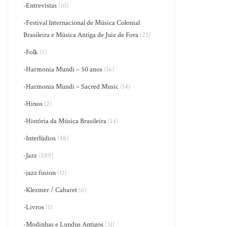
-Entrevistas
(10)
-Festival Internacional de Música Colonial
Brasileira e Música Antiga de Juiz de Fora
(23)
-Folk
(5)
-Harmonia Mundi – 50 anos
(16)
-Harmonia Mundi – Sacred Music
(14)
-Hinos
(2)
-História da Música Brasileira
(14)
-Interlúdios
(48)
-Jazz
(589)
-jazz fusion
(11)
-Klezmer / Cabaret
(6)
-Livros
(1)
-Modinhas e Lundus Antigos
(31)