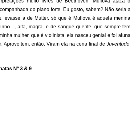
terpretações muito livres de Beethoven. Mullova ataca o
acompanhada do piano forte. Eu gosto, sabem? Não seria a
vez levasse a de Mutter, só que é Mullova é aquela menina
tinho –, alta, magra e de sangue quente, que sempre tem
minha mulher, que é violinista: ela nasceu genial e foi aluna
 Aproveitem, então. Viram ela na cena final de
Juventude
,
natas Nº 3 & 9