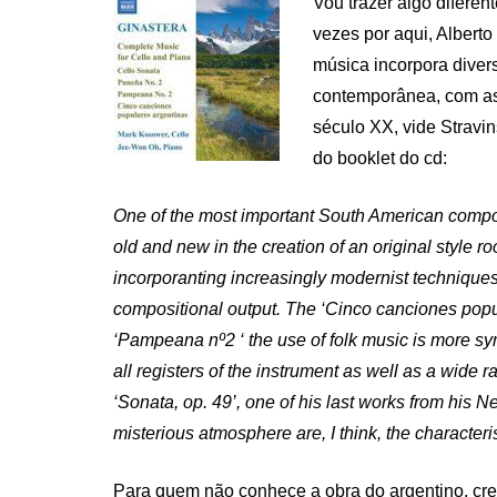
Vou trazer algo diferen
vezes por aqui, Alberto
música incorpora diver
contemporânea, com as 
século XX, vide Stravins
do booklet do cd:
One of the most important South American compos
old and new in the creation of an original style r
incorporanting increasingly modernist techniques
compositional output. The ‘Cinco canciones popula
‘Pampeana nº2 ‘ the use of folk music is more symb
all registers of the instrument as well as a wide 
‘Sonata, op. 49’, one of his last works from his N
misterious atmosphere are, I think, the characteri
Para quem não conhece a obra do argentino, cre