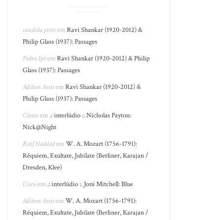
candida pires
em
Ravi Shankar (1920-2012) &
Philip Glass (1937): Passages
Pedro Ipê
em
Ravi Shankar (1920-2012) & Philip
Glass (1937): Passages
Adilson Assis
em
Ravi Shankar (1920-2012) &
Philip Glass (1937): Passages
Cássio
em
.: interlúdio :. Nicholas Payton:
Nick@Night
Raif Haddad
em
W. A. Mozart (1756-1791):
Réquiem, Exultate, Jubilate (Berliner, Karajan /
Dresden, Klee)
Cisco
em
.: interlúdio :. Joni Mitchell: Blue
Adilson Assis
em
W. A. Mozart (1756-1791):
Réquiem, Exultate, Jubilate (Berliner, Karajan /