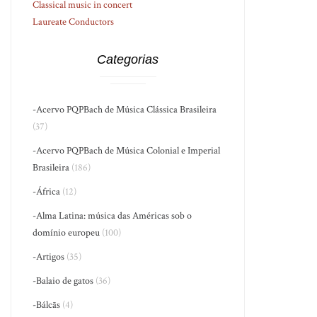
Classical music in concert
Laureate Conductors
Categorias
-Acervo PQPBach de Música Clássica Brasileira
(37)
-Acervo PQPBach de Música Colonial e Imperial
Brasileira
(186)
-África
(12)
-Alma Latina: música das Américas sob o
domínio europeu
(100)
-Artigos
(35)
-Balaio de gatos
(36)
-Bálcãs
(4)