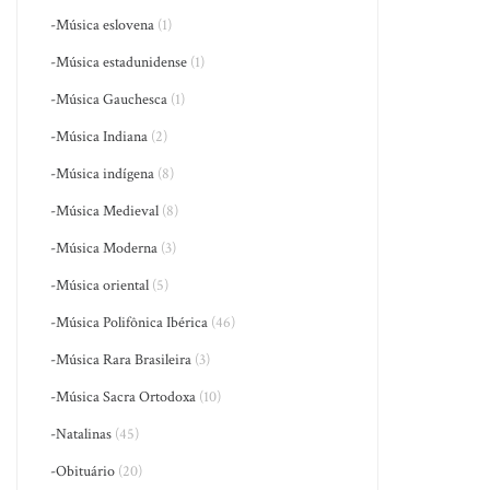
-Música eslovena
(1)
-Música estadunidense
(1)
-Música Gauchesca
(1)
-Música Indiana
(2)
-Música indígena
(8)
-Música Medieval
(8)
-Música Moderna
(3)
-Música oriental
(5)
-Música Polifônica Ibérica
(46)
-Música Rara Brasileira
(3)
-Música Sacra Ortodoxa
(10)
-Natalinas
(45)
-Obituário
(20)