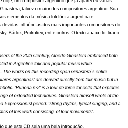
te hoje, um compositor argentino que já apareceu várias
 Ginastera, talvez o maior dos compositores argentino. Sua
sos elementos da música folclórica argentina e
devidas influências dos mais importantes compositores do
ky, Bártok, Prokofiev, entre outros. O texto abaixo foi tirado
ers of the 20th Century, Alberto Ginastera embraced both
ooted in Argentine folk and popular music while
. The works on this recording span Ginastera´s entire
res argentinas’ are derived directly from folk music but in
olic. ‘Puneña nº2’ is a tour de force for cello that explores
range of extended techniques. Ginastera himself wrote of the
eo-Expressionist period: ‘strong rhytms, lyrical singing, and a
stics of this work consisting of four moviments’.
io que este CD seja uma bela introdução.