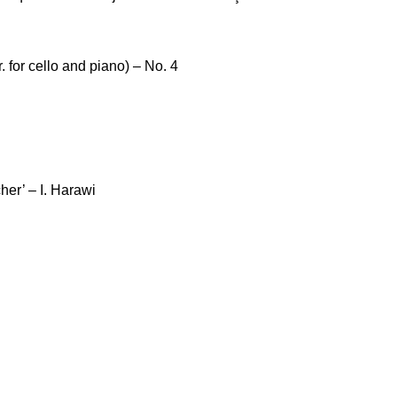
. for cello and piano) – No. 4
er’ – I. Harawi