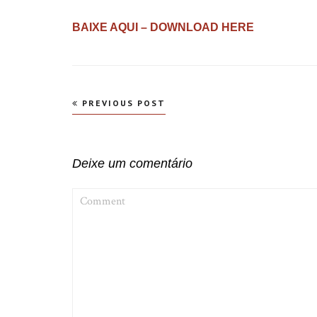
BAIXE AQUI – DOWNLOAD HERE
Navegação
PREVIOUS POST
de
Post
Deixe um comentário
COMMENT