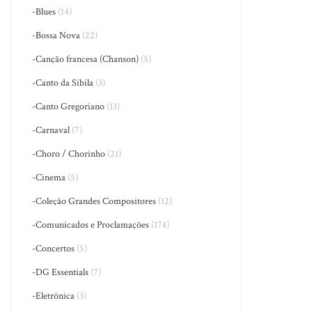
-Blues
(14)
-Bossa Nova
(22)
-Canção francesa (Chanson)
(5)
-Canto da Sibila
(3)
-Canto Gregoriano
(13)
-Carnaval
(7)
-Choro / Chorinho
(21)
-Cinema
(5)
-Coleção Grandes Compositores
(12)
-Comunicados e Proclamações
(174)
-Concertos
(5)
-DG Essentials
(7)
-Eletrônica
(3)