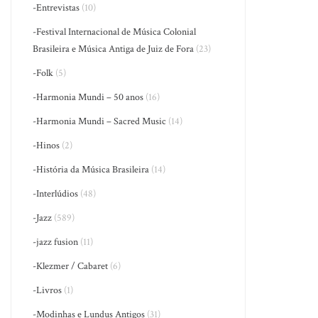
-Entrevistas
(10)
-Festival Internacional de Música Colonial
Brasileira e Música Antiga de Juiz de Fora
(23)
-Folk
(5)
-Harmonia Mundi – 50 anos
(16)
-Harmonia Mundi – Sacred Music
(14)
-Hinos
(2)
-História da Música Brasileira
(14)
-Interlúdios
(48)
-Jazz
(589)
-jazz fusion
(11)
-Klezmer / Cabaret
(6)
-Livros
(1)
-Modinhas e Lundus Antigos
(31)