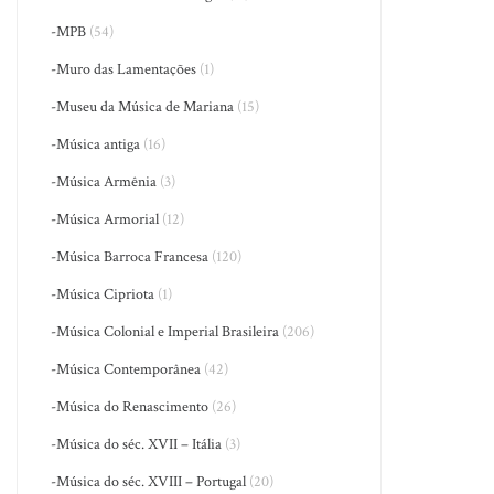
-MPB
(54)
-Muro das Lamentações
(1)
-Museu da Música de Mariana
(15)
-Música antiga
(16)
-Música Armênia
(3)
-Música Armorial
(12)
-Música Barroca Francesa
(120)
-Música Cipriota
(1)
-Música Colonial e Imperial Brasileira
(206)
-Música Contemporânea
(42)
-Música do Renascimento
(26)
-Música do séc. XVII – Itália
(3)
-Música do séc. XVIII – Portugal
(20)