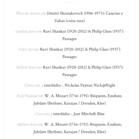
Marcelo devoto
em
Dmitri Shostakovich (1906-1975): Canções e
Valsas (coisa rara)
candida pires
em
Ravi Shankar (1920-2012) & Philip Glass (1937):
Passages
Pedro Ipê
em
Ravi Shankar (1920-2012) & Philip Glass (1937):
Passages
Adilson Assis
em
Ravi Shankar (1920-2012) & Philip Glass (1937):
Passages
Cássio
em
.: interlúdio :. Nicholas Payton: Nick@Night
Raif Haddad
em
W. A. Mozart (1756-1791): Réquiem, Exultate,
Jubilate (Berliner, Karajan / Dresden, Klee)
Cisco
em
.: interlúdio :. Joni Mitchell: Blue
Adilson Assis
em
W. A. Mozart (1756-1791): Réquiem, Exultate,
Jubilate (Berliner, Karajan / Dresden, Klee)