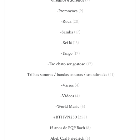
-Prêmios e Sorteios
(7)
-Promoções
(9)
-Rock
(28)
-Samba
(17)
-Sei lá
(13)
-Tango
(17)
-Tão chato ser gostoso
(17)
-Trilhas sonoras / bandas sonoras / soundtracks
(41)
-Vários
(4)
-Vídeos
(4)
-World Music
(6)
#BTHVN250
(258)
15 anos de PQP Bach
(8)
Abel, Carl Friedrich
(5)