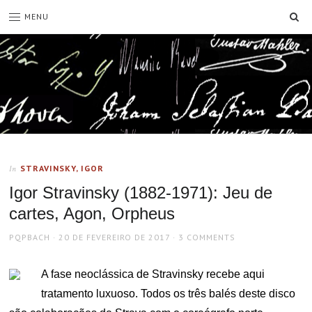
SE
MENU
STRAVINSKY, IGOR
In
Igor Stravinsky (1882-1971): Jeu de
cartes, Agon, Orpheus
AUTHOR
POSTED
PQPBACH
20 DE FEVEREIRO DE 2017
3 COMMENTS
ON
A fase neoclássica de Stravinsky recebe aqui
tratamento luxuoso. Todos os três balés deste disco