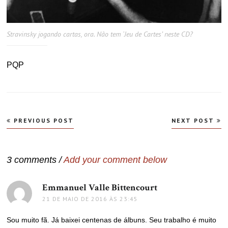
Stravinsky jogando cartas, ora. Não tem ‘Jeu de Cartes’ neste CD?
PQP
Navegação
PREVIOUS POST
NEXT POST
de
Post
3 comments /
Add your comment below
Emmanuel Valle Bittencourt
disse:
21 DE MAIO DE 2016 ÀS 23:45
Sou muito fã. Já baixei centenas de álbuns. Seu trabalho é muito