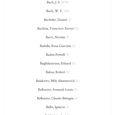
Bach, J. S.
(870)
Bach, W. F.
(33)
Bacheler, Daniel
(2)
Bachixa, Francisco Xavier
(1)
Bacri, Nicolas
(1)
Badalla, Rosa Giacinta
(1)
Baden Powell
(2)
Baghdasaryan, Eduard
(1)
Baksa, Robert
(1)
Balakirev, Mily Alexeyevich
(6)
Balbastre, Armand-Louis
(1)
Balbastre, Claude-Bénigne
(4)
Balbi, Ignacio
(1)