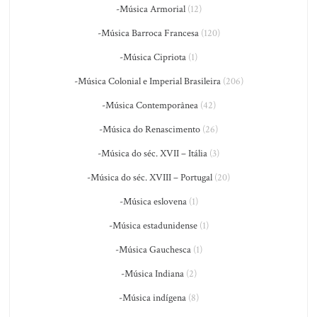
-Música Armorial
(12)
-Música Barroca Francesa
(120)
-Música Cipriota
(1)
-Música Colonial e Imperial Brasileira
(206)
-Música Contemporânea
(42)
-Música do Renascimento
(26)
-Música do séc. XVII – Itália
(3)
-Música do séc. XVIII – Portugal
(20)
-Música eslovena
(1)
-Música estadunidense
(1)
-Música Gauchesca
(1)
-Música Indiana
(2)
-Música indígena
(8)