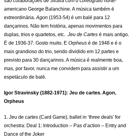
são colaborações de Strava com o coreógrafo norte-
americano George Balanchine. A música também é
extreordinária.
Agon
(1953-54) é um balé para 12
dançarinos. Não tem história, apenas movimentos para
duplas, trios e quartetos, etc.
Jeu de Cartes
é mais antigo.
É de 1936-37. Gosto muito. E
Orpheus
é de 1948 e é o
mais grandioso do trio, sendo dividido em 12 partes e
previsto para 30 dançarinos. A música é realmente boa,
mas, por favor, nunca me convidem para assistir a um
espetáculo de balé.
Igor Stravinsky (1882-1971): Jeu de cartes. Agon,
Orpheus
1. Jeu de cartes (Card Game), ballet in ‘three deals’ for
orchestra: Deal 1: Introduction – Pas d’action – Entry and
Dance of the Joker