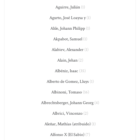
Aguirre, Julián
(1)
Agurto, José Loaysa y
(1)
Ahle, Johann Philipp
(1)
Akpabot, Samuel
(1)
Alabiev, Alexander
(1)
Alain, Jehan
(2)
Albéniz, Isaac
(35)
Alberto de Gomez, Lluys
(1)
Albinoni, Tomaso
(16)
Albrechtsberger, Johann Georg
(4)
Albrici, Vincenzo
(2)
Aleñar, Mathías (atribuido)
(1)
Alfonso X (El Sabio)
(7)