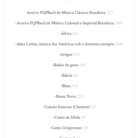
-Acervo PQPBach de Música Clássica Brasileira
(37)
-Acervo PQPBach de Música Colonial e Imperial Brasileira
(186)
-África
(12)
-Alma Latina: música das Américas sob o domínio europeu
(100)
-Artigos
(35)
-Balaio de gatos
(36)
-Bálcãs
(4)
-Blues
(14)
-Bossa Nova
(22)
-Canção francesa (Chanson)
(5)
-Canto da Sibila
(3)
-Canto Gregoriano
(13)