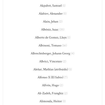
Akpabot, Samuel
(1)
Alabiev, Alexander
(1)
Alain, Jehan
(2)
Albéniz, Isaac
(35)
Alberto de Gomez, Lluys
(1)
Albinoni, Tomaso
(16)
Albrechtsberger, Johann Georg
(4)
Albrici, Vincenzo
(2)
Aleñar, Mathías (atribuido)
(1)
Alfonso X (El Sabio)
(7)
Alfvén, Hugo
(2)
Ali-Zadeh, Franghiz
(2)
Alimonda, Heitor
(1)