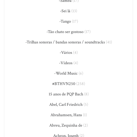
-Samba
(17)
-Sei lá
(13)
-Tango
(17)
-Tão chato ser gostoso
(17)
-Trilhas sonoras / bandas sonoras / soundtracks
(41)
-Vários
(4)
-Vídeos
(4)
-World Music
(6)
#BTHVN250
(258)
15 anos de PQP Bach
(8)
Abel, Carl Friedrich
(5)
Abrahamsen, Hans
(1)
Abreu, Zequinha de
(2)
Achron, Joseph
(2)