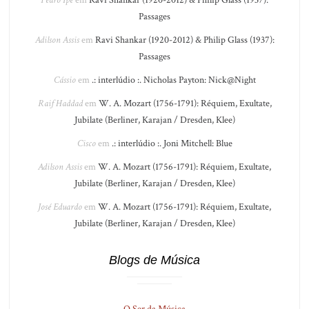
Pedro Ipê
em
Ravi Shankar (1920-2012) & Philip Glass (1937):
Passages
Adilson Assis
em
Ravi Shankar (1920-2012) & Philip Glass (1937):
Passages
Cássio
em
.: interlúdio :. Nicholas Payton: Nick@Night
Raif Haddad
em
W. A. Mozart (1756-1791): Réquiem, Exultate,
Jubilate (Berliner, Karajan / Dresden, Klee)
Cisco
em
.: interlúdio :. Joni Mitchell: Blue
Adilson Assis
em
W. A. Mozart (1756-1791): Réquiem, Exultate,
Jubilate (Berliner, Karajan / Dresden, Klee)
José Eduardo
em
W. A. Mozart (1756-1791): Réquiem, Exultate,
Jubilate (Berliner, Karajan / Dresden, Klee)
Blogs de Música