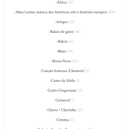
-África
(12)
-Alma Latina: música das Américas sob o domínio europeu
(100)
-Artigos
(35)
-Balaio de gatos
(36)
-Bálcãs
(4)
-Blues
(14)
-Bossa Nova
(22)
-Canção francesa (Chanson)
(5)
-Canto da Sibila
(3)
-Canto Gregoriano
(13)
-Carnaval
(7)
-Choro / Chorinho
(21)
-Cinema
(5)