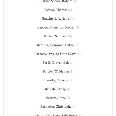
Ballard Senior, Robert
(1)
Baltzar, Thomas
(2)
Banchieri, Adriano
(4)
Baptista, Francisco Xavier
(3)
Barber, Samuel
(26)
Barbosa, Domingos Caldas
(8)
Barbosa, Osvaldo Pinto (Vavá)
(1)
Bardi, Giovanni de
(1)
Bargiel, Woldemar
(1)
Bariolla, Ottavio
(1)
Barnabé, Arrigo
(1)
Barreto, Uaná
(1)
Barriatier, Christophe
(1)
Barros, João Martins de Souza
(2)