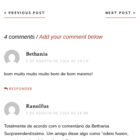
Navegação
PREVIOUS POST
NEXT POST
de
Post
4 comments /
Add your comment below
Bethania
disse:
5 DE AGOSTO DE 2016 ÀS 10:20
bom muito muito muito bom de bom mesmo!
RESPONDER
Ranulfus
disse:
5 DE AGOSTO DE 2016 ÀS 18:09
Totalmente de acordo com o comentário da Bethania.
Surpreendentíssimo. Um amigo disse algo como “odeio fusion,