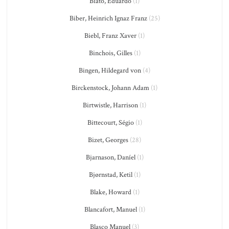
Biato, Eduardo
(1)
Biber, Heinrich Ignaz Franz
(25)
Biebl, Franz Xaver
(1)
Binchois, Gilles
(1)
Bingen, Hildegard von
(4)
Birckenstock, Johann Adam
(1)
Birtwistle, Harrison
(1)
Bittecourt, Ségio
(1)
Bizet, Georges
(28)
Bjarnason, Daníel
(1)
Bjørnstad, Ketil
(1)
Blake, Howard
(1)
Blancafort, Manuel
(1)
Blasco Manuel
(3)