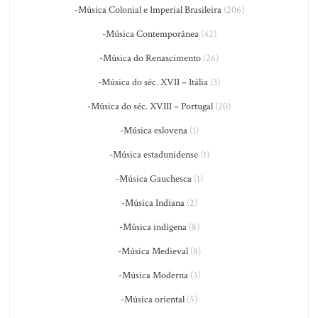
-Música Colonial e Imperial Brasileira
(206)
-Música Contemporânea
(42)
-Música do Renascimento
(26)
-Música do séc. XVII – Itália
(3)
-Música do séc. XVIII – Portugal
(20)
-Música eslovena
(1)
-Música estadunidense
(1)
-Música Gauchesca
(1)
-Música Indiana
(2)
-Música indígena
(8)
-Música Medieval
(8)
-Música Moderna
(3)
-Música oriental
(5)