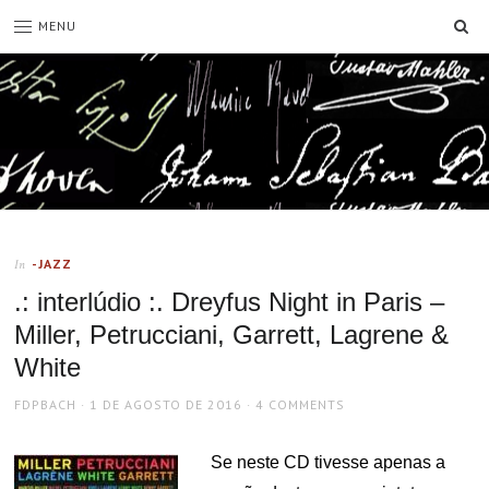
SE
MENU
-JAZZ
In
.: interlúdio :. Dreyfus Night in Paris –
Miller, Petrucciani, Garrett, Lagrene &
White
AUTHOR
POSTED
FDPBACH
1 DE AGOSTO DE 2016
4 COMMENTS
ON
Se neste CD tivesse apenas a