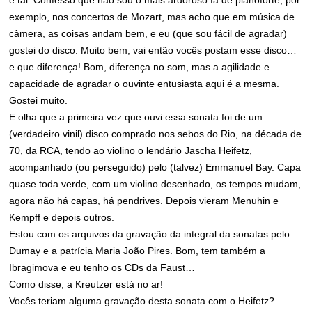
exemplo, nos concertos de Mozart, mas acho que em música de
câmera, as coisas andam bem, e eu (que sou fácil de agradar)
gostei do disco. Muito bem, vai então vocês postam esse disco…
e que diferença! Bom, diferença no som, mas a agilidade e
capacidade de agradar o ouvinte entusiasta aqui é a mesma.
Gostei muito.
E olha que a primeira vez que ouvi essa sonata foi de um
(verdadeiro vinil) disco comprado nos sebos do Rio, na década de
70, da RCA, tendo ao violino o lendário Jascha Heifetz,
acompanhado (ou perseguido) pelo (talvez) Emmanuel Bay. Capa
quase toda verde, com um violino desenhado, os tempos mudam,
agora não há capas, há pendrives. Depois vieram Menuhin e
Kempff e depois outros.
Estou com os arquivos da gravação da integral da sonatas pelo
Dumay e a patrícia Maria João Pires. Bom, tem também a
Ibragimova e eu tenho os CDs da Faust…
Como disse, a Kreutzer está no ar!
Vocês teriam alguma gravação desta sonata com o Heifetz?