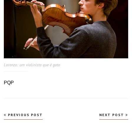
Lorenzo: um violinista que é gato
PQP
Navegação
PREVIOUS POST
NEXT POST
de
Post