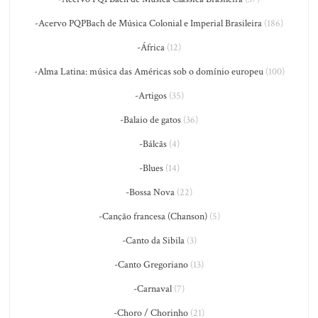
-Acervo PQPBach de Música Colonial e Imperial Brasileira
(186)
-África
(12)
-Alma Latina: música das Américas sob o domínio europeu
(100)
-Artigos
(35)
-Balaio de gatos
(36)
-Bálcãs
(4)
-Blues
(14)
-Bossa Nova
(22)
-Canção francesa (Chanson)
(5)
-Canto da Sibila
(3)
-Canto Gregoriano
(13)
-Carnaval
(7)
-Choro / Chorinho
(21)