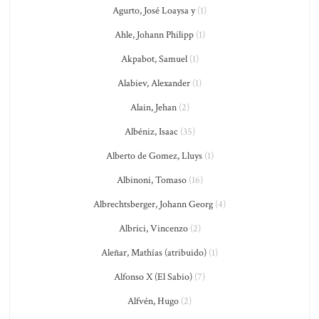
Agurto, José Loaysa y
(1)
Ahle, Johann Philipp
(1)
Akpabot, Samuel
(1)
Alabiev, Alexander
(1)
Alain, Jehan
(2)
Albéniz, Isaac
(35)
Alberto de Gomez, Lluys
(1)
Albinoni, Tomaso
(16)
Albrechtsberger, Johann Georg
(4)
Albrici, Vincenzo
(2)
Aleñar, Mathías (atribuido)
(1)
Alfonso X (El Sabio)
(7)
Alfvén, Hugo
(2)