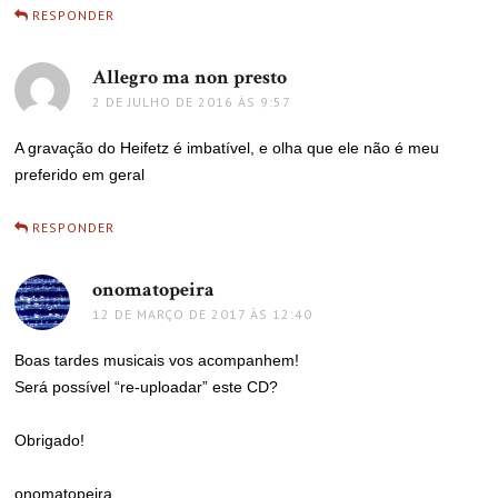
RESPONDER
Allegro ma non presto
disse:
2 DE JULHO DE 2016 ÀS 9:57
A gravação do Heifetz é imbatível, e olha que ele não é meu
preferido em geral
RESPONDER
onomatopeira
disse:
12 DE MARÇO DE 2017 ÀS 12:40
Boas tardes musicais vos acompanhem!
Será possível “re-uploadar” este CD?
Obrigado!
onomatopeira