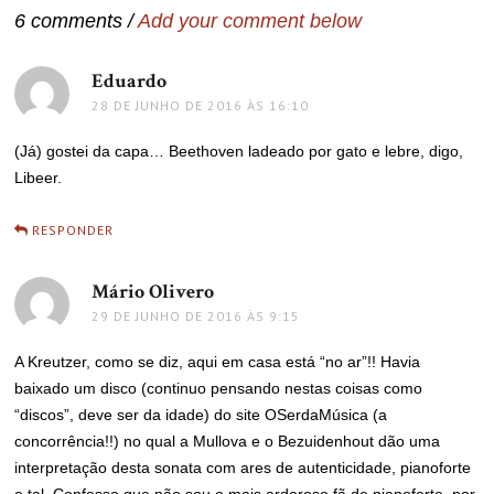
6 comments /
Add your comment below
Eduardo
disse:
28 DE JUNHO DE 2016 ÀS 16:10
(Já) gostei da capa… Beethoven ladeado por gato e lebre, digo,
Libeer.
RESPONDER
Mário Olivero
disse:
29 DE JUNHO DE 2016 ÀS 9:15
A Kreutzer, como se diz, aqui em casa está “no ar”!! Havia
baixado um disco (continuo pensando nestas coisas como
“discos”, deve ser da idade) do site OSerdaMúsica (a
concorrência!!) no qual a Mullova e o Bezuidenhout dão uma
interpretação desta sonata com ares de autenticidade, pianoforte
e tal. Confesso que não sou o mais ardoroso fã de pianoforte, por