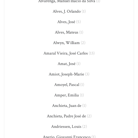
Alvarenga, Manuel Inácio da Silva
(1)
Alves, J. Orlando
(1)
Alves, José
(5)
Alves, Mateus
(1)
Alwyn, William
(2)
Amaral Vieira, José Carlos
(13)
Amat, José
(1)
Amiot, Joseph-Marie
(3)
Amoyel, Pascal
(1)
Amper, Emilia
(1)
Anchieta, Juan de
(1)
Anchieta, Padre José de
(2)
Andriessen, Louis
(2)
Anerio, Giovanni Francesco
(1)