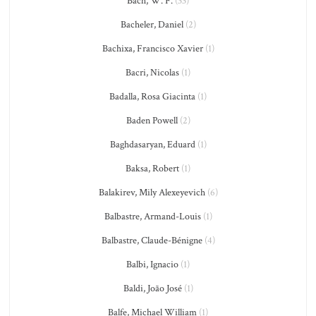
Bach, W. F.
(33)
Bacheler, Daniel
(2)
Bachixa, Francisco Xavier
(1)
Bacri, Nicolas
(1)
Badalla, Rosa Giacinta
(1)
Baden Powell
(2)
Baghdasaryan, Eduard
(1)
Baksa, Robert
(1)
Balakirev, Mily Alexeyevich
(6)
Balbastre, Armand-Louis
(1)
Balbastre, Claude-Bénigne
(4)
Balbi, Ignacio
(1)
Baldi, João José
(1)
Balfe, Michael William
(1)