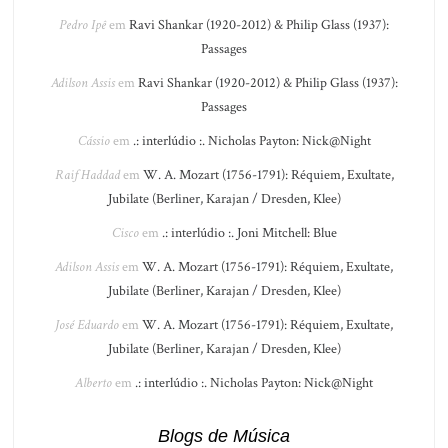
Pedro Ipê
em
Ravi Shankar (1920-2012) & Philip Glass (1937):
Passages
Adilson Assis
em
Ravi Shankar (1920-2012) & Philip Glass (1937):
Passages
Cássio
em
.: interlúdio :. Nicholas Payton: Nick@Night
Raif Haddad
em
W. A. Mozart (1756-1791): Réquiem, Exultate,
Jubilate (Berliner, Karajan / Dresden, Klee)
Cisco
em
.: interlúdio :. Joni Mitchell: Blue
Adilson Assis
em
W. A. Mozart (1756-1791): Réquiem, Exultate,
Jubilate (Berliner, Karajan / Dresden, Klee)
José Eduardo
em
W. A. Mozart (1756-1791): Réquiem, Exultate,
Jubilate (Berliner, Karajan / Dresden, Klee)
Alberto
em
.: interlúdio :. Nicholas Payton: Nick@Night
Blogs de Música