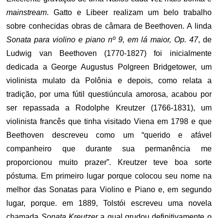
mainstream
. Gatto e Libeer realizam um belo trabalho
sobre conhecidas obras de câmara de Beethoven. A linda
Sonata para violino e piano nº 9, em lá maior, Op. 47
, de
Ludwig van Beethoven (1770-1827) foi inicialmente
dedicada a George Augustus Polgreen Bridgetower, um
violinista mulato da Polônia e depois, como relata a
tradição, por uma fútil questiúncula amorosa, acabou por
ser repassada a Rodolphe Kreutzer (1766-1831), um
violinista francês que tinha visitado Viena em 1798 e que
Beethoven descreveu como um “querido e afável
companheiro que durante sua permanência me
proporcionou muito prazer”. Kreutzer teve boa sorte
póstuma. Em primeiro lugar porque colocou seu nome na
melhor das Sonatas para Violino e Piano e, em segundo
lugar, porque. em 1889, Tolstói escreveu uma novela
chamada
Sonata Kreutzer
a qual grudou definitivamente o