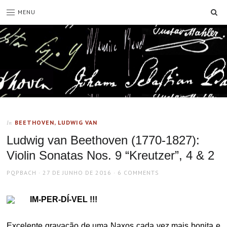
SE
MENU
BEETHOVEN, LUDWIG VAN
In
Ludwig van Beethoven (1770-1827):
Violin Sonatas Nos. 9 “Kreutzer”, 4 & 2
AUTHOR
POSTED
PQPBACH
27 DE JUNHO DE 2016
6 COMMENTS
ON
IM-PER-DÍ-VEL !!!
Excelente gravação de uma Naxos cada vez mais bonita e