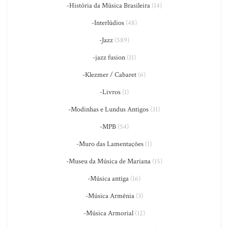
-História da Música Brasileira
(14)
-Interlúdios
(48)
-Jazz
(589)
-jazz fusion
(11)
-Klezmer / Cabaret
(6)
-Livros
(1)
-Modinhas e Lundus Antigos
(31)
-MPB
(54)
-Muro das Lamentações
(1)
-Museu da Música de Mariana
(15)
-Música antiga
(16)
-Música Armênia
(3)
-Música Armorial
(12)