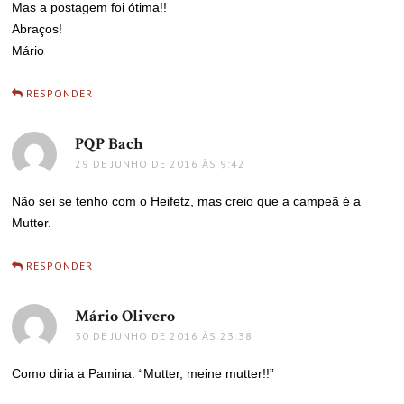
Mas a postagem foi ótima!!
Abraços!
Mário
RESPONDER
PQP Bach
disse:
29 DE JUNHO DE 2016 ÀS 9:42
Não sei se tenho com o Heifetz, mas creio que a campeã é a
Mutter.
RESPONDER
Mário Olivero
disse:
30 DE JUNHO DE 2016 ÀS 23:38
Como diria a Pamina: “Mutter, meine mutter!!”