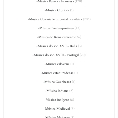
-Música Barroca Francesa
(120)
-Música Cipriota
(1)
-Música Colonial e Imperial Brasileira
(206)
-Música Contemporânea
(42)
-Música do Renascimento
(26)
-Música do séc. XVII – Itália
(3)
-Música do séc. XVIII – Portugal
(20)
-Música eslovena
(1)
-Música estadunidense
(1)
-Música Gauchesca
(1)
-Música Indiana
(2)
-Música indígena
(8)
-Música Medieval
(8)
-Música Moderna
(3)