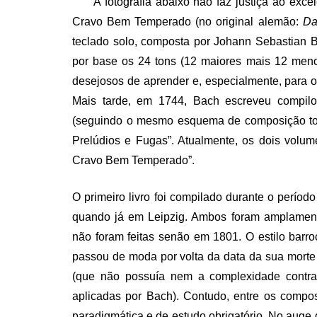
A fotografia abaixo não faz justiça ao ex
Cravo Bem Temperado (no original alemão:
Da
teclado solo, composta por Johann Sebastian B
por base os 24 tons (12 maiores mais 12 meno
desejosos de aprender e, especialmente, para o
Mais tarde, em 1744, Bach escreveu compil
(seguindo o mesmo esquema de composição tona
Prelúdios e Fugas”. Atualmente, os dois volum
Cravo Bem Temperado”.
O primeiro livro foi compilado durante o perío
quando já em Leipzig. Ambos foram amplament
não foram feitas senão em 1801. O estilo barr
passou de moda por volta da data da sua morte 
(que não possuía nem a complexidade contrap
aplicadas por Bach). Contudo, entre os compo
paradigmática e de estudo obrigatório. No auge