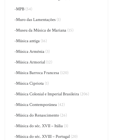
-MPB
(54)
-Muro das Lamentações
(1)
-Museu da Música de Mariana
(15)
-Música antiga
(16)
-Música Armênia
(3)
-Música Armorial
(12)
-Música Barroca Francesa
(120)
-Música Cipriota
(1)
-Música Colonial e Imperial Brasileira
(206)
-Música Contemporânea
(42)
-Música do Renascimento
(26)
-Música do séc. XVII – Itália
(3)
-Música do séc. XVIII – Portugal
(20)