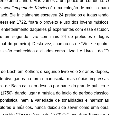
celente Jenő Jandó. Mas vamos a um pouco de curadoria. O
s wohltemperierte Klavier
) é uma coleção de música para
ach. Ele inicialmente escreveu 24 prelúdios e fugas tendo
res) em 1722, “para o proveito e uso dos jovens músicos
 entretenimento daqueles já experientes com esse estudo”.
ou um segundo livro com mais 24 de prelúdios e fugas
l do primeiro). Desta vez, chamou-os de “Vinte e quatro
es são conhecidos e citados como Livro I e Livro II do “O
do de Bach em Köthen; o segundo livro veio 22 anos depois,
e divulgados na forma manuscrita, mas cópias impressas
oco de Bach caiu em desuso por parte do grande público e
(1750), dando lugar à música do início do período clássico
ontística, nem a variedade de tonalidades e harmonias
sitores e músicos, nunca deixou de servir como uma obra
 do estilo Clássico (cerca de 1770) O Cravo Bem Temperado