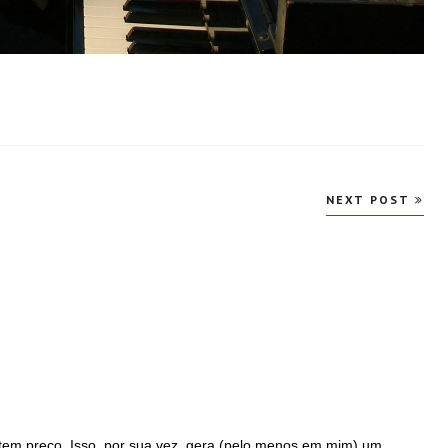
NEXT POST
tem preço. Isso, por sua vez, gera (pelo menos em mim) um