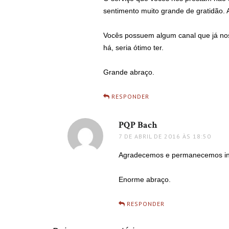
sentimento muito grande de gratidão. 
Vocês possuem algum canal que já no
há, seria ótimo ter.
Grande abraço.
RESPONDER
PQP Bach
disse:
7 DE ABRIL DE 2016 ÀS 18:50
Agradecemos e permanecemos in
Enorme abraço.
RESPONDER