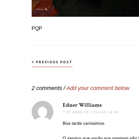
PQP
Navegação
PREVIOUS POST
de
Post
2 comments /
Add your comment below
Edner Williams
disse:
7 DE ABRIL DE 2016 ÀS 14:46
Boa tarde caríssimos.
O serviço que vocês nos prestam não 