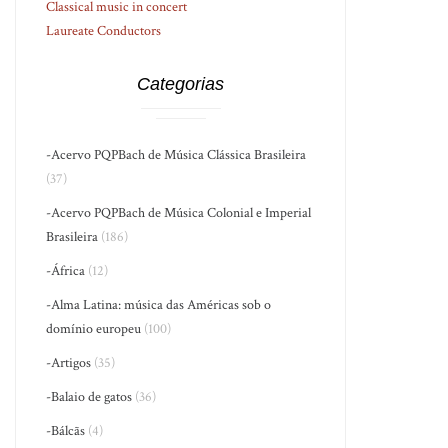
Classical music in concert
Laureate Conductors
Categorias
-Acervo PQPBach de Música Clássica Brasileira
(37)
-Acervo PQPBach de Música Colonial e Imperial
Brasileira
(186)
-África
(12)
-Alma Latina: música das Américas sob o
domínio europeu
(100)
-Artigos
(35)
-Balaio de gatos
(36)
-Bálcãs
(4)