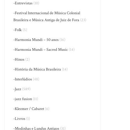
-Entrevistas
(10)
-Festival Internacional de Música Colonial
Brasileira e Música Antiga de Juiz de Fora
(23)
-Folk
(5)
-Harmonia Mundi – 50 anos
(16)
-Harmonia Mundi – Sacred Music
(14)
-Hinos
(2)
-História da Música Brasileira
(14)
-Interlúdios
(48)
-Jazz
(589)
-jazz fusion
(11)
-Klezmer / Cabaret
(6)
-Livros
(1)
-Modinhas e Lundus Antigos
(31)