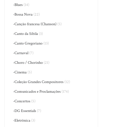
-Blues
(14)
-Bossa Nova
(22)
-Canção francesa (Chanson)
(5)
-Canto da Sibila
(3)
-Canto Gregoriano
(13)
-Carnaval
(7)
-Choro / Chorinho
(21)
-Cinema
(5)
-Coleção Grandes Compositores
(12)
-Comunicados e Proclamações
(174)
-Concertos
(5)
-DG Essentials
(7)
-Eletrônica
(3)