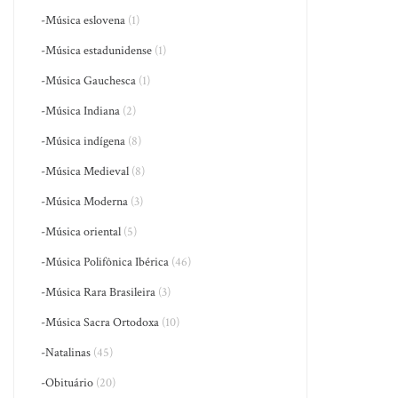
-Música eslovena
(1)
-Música estadunidense
(1)
-Música Gauchesca
(1)
-Música Indiana
(2)
-Música indígena
(8)
-Música Medieval
(8)
-Música Moderna
(3)
-Música oriental
(5)
-Música Polifônica Ibérica
(46)
-Música Rara Brasileira
(3)
-Música Sacra Ortodoxa
(10)
-Natalinas
(45)
-Obituário
(20)