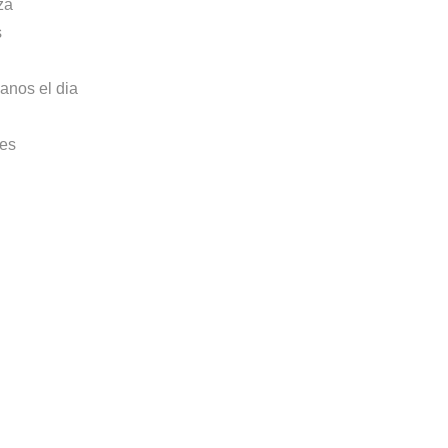
za
s
anos el dia
res