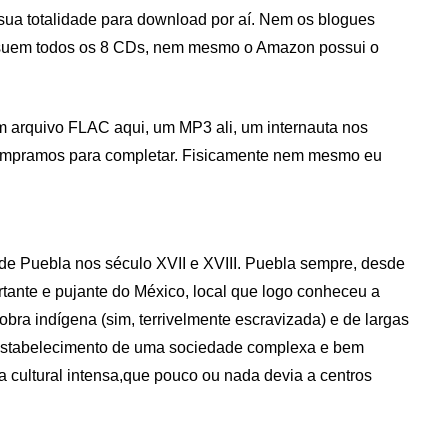
sua totalidade para download por aí. Nem os blogues
suem todos os 8 CDs, nem mesmo o Amazon possui o
m arquivo FLAC aqui, um MP3 ali, um internauta nos
ompramos para completar. Fisicamente nem mesmo eu
 de Puebla nos século XVII e XVIII. Puebla sempre, desde
tante e pujante do México, local que logo conheceu a
bra indígena (sim, terrivelmente escravizada) e de largas
o estabelecimento de uma sociedade complexa e bem
da cultural intensa,que pouco ou nada devia a centros