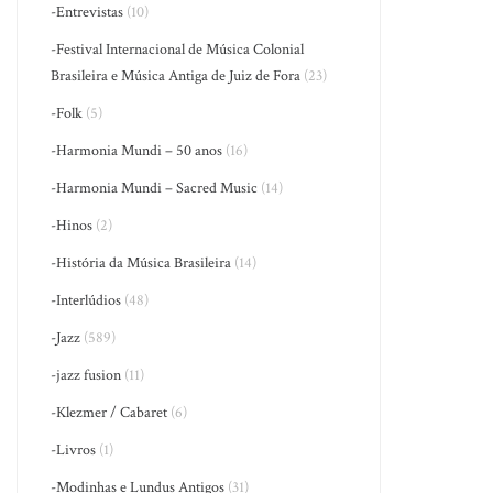
-Entrevistas
(10)
-Festival Internacional de Música Colonial
Brasileira e Música Antiga de Juiz de Fora
(23)
-Folk
(5)
-Harmonia Mundi – 50 anos
(16)
-Harmonia Mundi – Sacred Music
(14)
-Hinos
(2)
-História da Música Brasileira
(14)
-Interlúdios
(48)
-Jazz
(589)
-jazz fusion
(11)
-Klezmer / Cabaret
(6)
-Livros
(1)
-Modinhas e Lundus Antigos
(31)