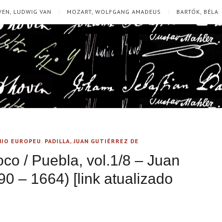
EN, LUDWIG VAN
MOZART, WOLFGANG AMADEUS
BARTÓK, BÉLA
ÍNIO EUROPEU
,
PADILLA, JUAN GUTIÉRREZ DE
co / Puebla, vol.1/8 – Juan
90 – 1664) [link atualizado