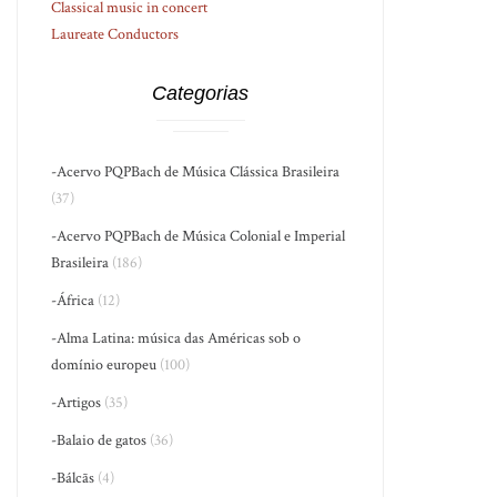
Classical music in concert
Laureate Conductors
Categorias
-Acervo PQPBach de Música Clássica Brasileira
(37)
-Acervo PQPBach de Música Colonial e Imperial
Brasileira
(186)
-África
(12)
-Alma Latina: música das Américas sob o
domínio europeu
(100)
-Artigos
(35)
-Balaio de gatos
(36)
-Bálcãs
(4)