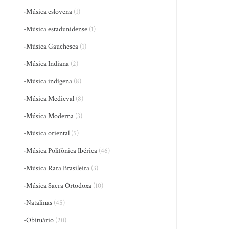
-Música eslovena
(1)
-Música estadunidense
(1)
-Música Gauchesca
(1)
-Música Indiana
(2)
-Música indígena
(8)
-Música Medieval
(8)
-Música Moderna
(3)
-Música oriental
(5)
-Música Polifônica Ibérica
(46)
-Música Rara Brasileira
(3)
-Música Sacra Ortodoxa
(10)
-Natalinas
(45)
-Obituário
(20)