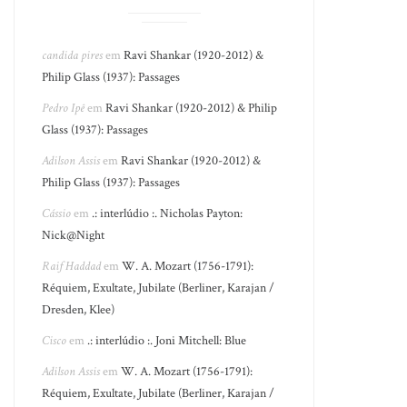
candida pires
em
Ravi Shankar (1920-2012) &
Philip Glass (1937): Passages
Pedro Ipê
em
Ravi Shankar (1920-2012) & Philip
Glass (1937): Passages
Adilson Assis
em
Ravi Shankar (1920-2012) &
Philip Glass (1937): Passages
Cássio
em
.: interlúdio :. Nicholas Payton:
Nick@Night
Raif Haddad
em
W. A. Mozart (1756-1791):
Réquiem, Exultate, Jubilate (Berliner, Karajan /
Dresden, Klee)
Cisco
em
.: interlúdio :. Joni Mitchell: Blue
Adilson Assis
em
W. A. Mozart (1756-1791):
Réquiem, Exultate, Jubilate (Berliner, Karajan /