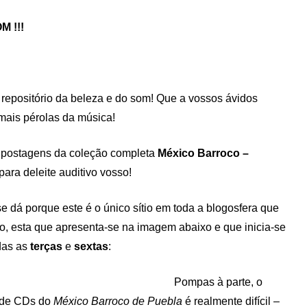
M !!!
o repositório da beleza e do som! Que a vossos ávidos
mais pérolas da música!
to postagens da coleção completa
México Barroco –
ara deleite auditivo vosso!
e dá porque este é o único sítio em toda a blogosfera que
ão, esta que apresenta-se na imagem abaixo e que inicia-se
das as
terças
e
sextas
:
Pompas à parte, o
o de CDs do
México Barroco de Puebla
é realmente difícil –