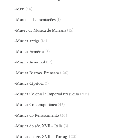
-MPB
(54)
-Muro das Lamentações
(1)
-Museu da Música de Mariana
(15)
-Música antiga
(16)
-Música Armênia
(3)
-Música Armorial
(12)
-Música Barroca Francesa
(120)
-Música Cipriota
(1)
-Música Colonial e Imperial Brasileira
(206)
-Música Contemporânea
(42)
-Música do Renascimento
(26)
-Música do séc. XVII – Itália
(3)
-Música do séc. XVIII – Portugal
(20)