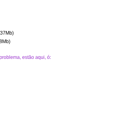
337Mb)
18Mb)
roblema, estão aqui, ó: