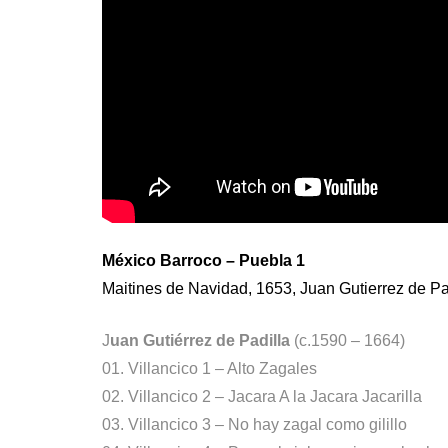
México Barroco – Puebla 1
Maitines de Navidad, 1653, Juan Gutierrez de Pa
J
uan Gutiérrez de Padilla
(c.1590 – 1664)
01. Villancico 1 – Alto Zagales
02. Villancico 2 – Jacara A la Jacara Jacarilla
03. Villancico 3 – No hay zagal como gilillo