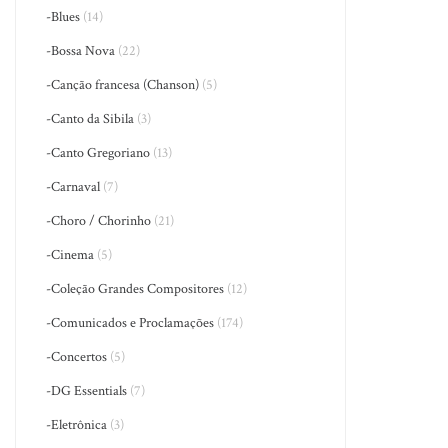
-Blues
(14)
-Bossa Nova
(22)
-Canção francesa (Chanson)
(5)
-Canto da Sibila
(3)
-Canto Gregoriano
(13)
-Carnaval
(7)
-Choro / Chorinho
(21)
-Cinema
(5)
-Coleção Grandes Compositores
(12)
-Comunicados e Proclamações
(174)
-Concertos
(5)
-DG Essentials
(7)
-Eletrônica
(3)