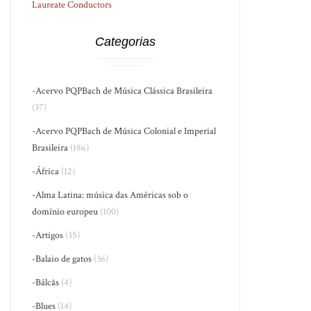
Laureate Conductors
Categorias
-Acervo PQPBach de Música Clássica Brasileira
(37)
-Acervo PQPBach de Música Colonial e Imperial
Brasileira
(186)
-África
(12)
-Alma Latina: música das Américas sob o
domínio europeu
(100)
-Artigos
(35)
-Balaio de gatos
(36)
-Bálcãs
(4)
-Blues
(14)