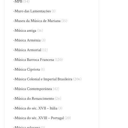
-MPB
(54)
-Muro das Lamentações
(1)
-Museu da Música de Mariana
(15)
-Música antiga
(16)
-Música Armênia
(3)
-Música Armorial
(12)
-Música Barroca Francesa
(120)
-Música Cipriota
(1)
-Música Colonial e Imperial Brasileira
(206)
-Música Contemporânea
(42)
-Música do Renascimento
(26)
-Música do séc. XVII – Itália
(3)
-Música do séc. XVIII – Portugal
(20)
-Música eslovena
(1)