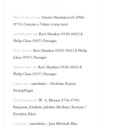
Marcelo devoto
em
Dmitri Shostakovich (1906-
1975): Canções e Valsas (coisa rara)
candida pires
em
Ravi Shankar (1920-2012) &
Philip Glass (1937): Passages
Pedro Ipê
em
Ravi Shankar (1920-2012) & Philip
Glass (1937): Passages
Adilson Assis
em
Ravi Shankar (1920-2012) &
Philip Glass (1937): Passages
Cássio
em
.: interlúdio :. Nicholas Payton:
Nick@Night
Raif Haddad
em
W. A. Mozart (1756-1791):
Réquiem, Exultate, Jubilate (Berliner, Karajan /
Dresden, Klee)
Cisco
em
.: interlúdio :. Joni Mitchell: Blue