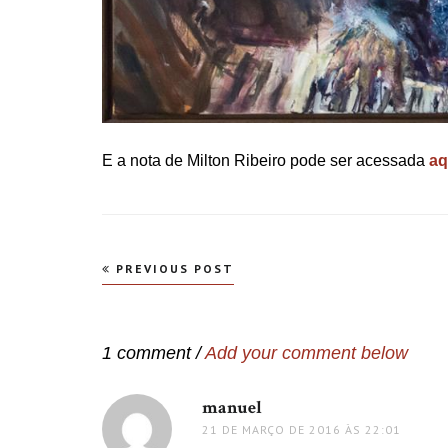
E a nota de Milton Ribeiro pode ser acessada
aq
Navegação
PREVIOUS POST
de
Post
1 comment /
Add your comment below
manuel
disse:
21 DE MARÇO DE 2016 ÀS 22:01