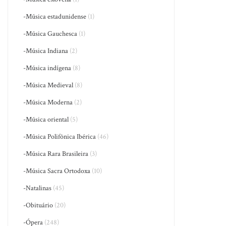
-Música estadunidense
(1)
-Música Gauchesca
(1)
-Música Indiana
(2)
-Música indígena
(8)
-Música Medieval
(8)
-Música Moderna
(2)
-Música oriental
(5)
-Música Polifônica Ibérica
(46)
-Música Rara Brasileira
(3)
-Música Sacra Ortodoxa
(10)
-Natalinas
(45)
-Obituário
(20)
-Ópera
(248)