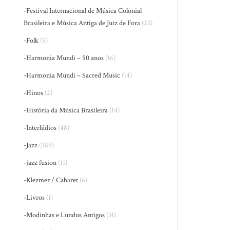
-Festival Internacional de Música Colonial
Brasileira e Música Antiga de Juiz de Fora
(23)
-Folk
(5)
-Harmonia Mundi – 50 anos
(16)
-Harmonia Mundi – Sacred Music
(14)
-Hinos
(2)
-História da Música Brasileira
(14)
-Interlúdios
(48)
-Jazz
(589)
-jazz fusion
(11)
-Klezmer / Cabaret
(6)
-Livros
(1)
-Modinhas e Lundus Antigos
(31)