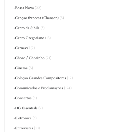
-Bossa Nova
(22)
-Canção francesa (Chanson)
(5)
-Canto da Sibila
(3)
-Canto Gregoriano
(13)
-Carnaval
(7)
-Choro / Chorinho
(21)
-Cinema
(5)
-Coleção Grandes Compositores
(12)
-Comunicados e Proclamações
(174)
-Concertos
(5)
-DG Essentials
(7)
-Eletrônica
(3)
-Entrevistas
(10)