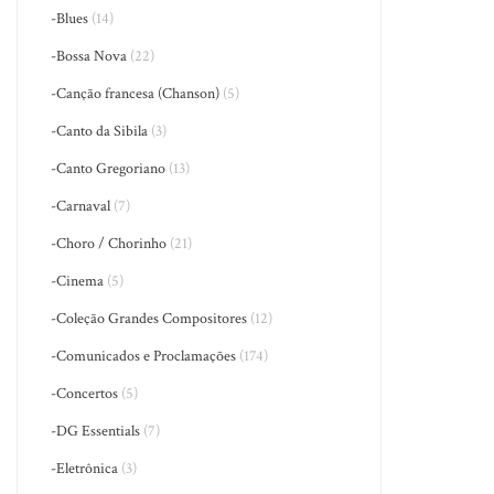
-Blues
(14)
-Bossa Nova
(22)
-Canção francesa (Chanson)
(5)
-Canto da Sibila
(3)
-Canto Gregoriano
(13)
-Carnaval
(7)
-Choro / Chorinho
(21)
-Cinema
(5)
-Coleção Grandes Compositores
(12)
-Comunicados e Proclamações
(174)
-Concertos
(5)
-DG Essentials
(7)
-Eletrônica
(3)