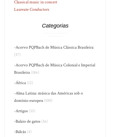
Classical music in concert
Laureate Conductors
Categorias
-Acervo PQPBach de Música Clássica Brasileira
(37)
-Acervo PQPBach de Música Colonial e Imperial
Brasileira
(186)
-África
(12)
-Alma Latina: música das Américas sob o
domínio europeu
(100)
-Artigos
(35)
-Balaio de gatos
(36)
-Bálcãs
(4)