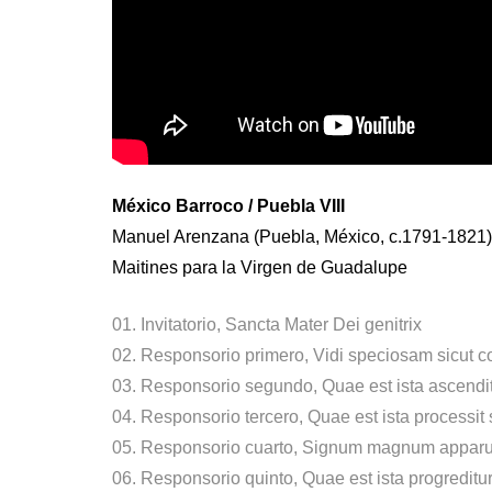
México Barroco / Puebla VIII
Manuel Arenzana (Puebla, México, c.1791-1821)
Maitines para la Virgen de Guadalupe
01. Invitatorio, Sancta Mater Dei genitrix
02. Responsorio primero, Vidi speciosam sicut
03. Responsorio segundo, Quae est ista ascendi
04. Responsorio tercero, Quae est ista processit s
05. Responsorio cuarto, Signum magnum apparu
06. Responsorio quinto, Quae est ista progreditu