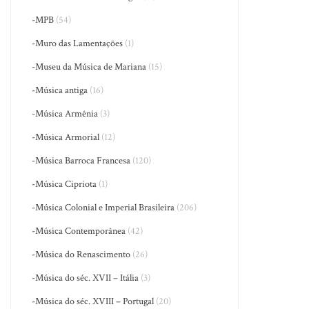
-MPB
(54)
-Muro das Lamentações
(1)
-Museu da Música de Mariana
(15)
-Música antiga
(16)
-Música Armênia
(3)
-Música Armorial
(12)
-Música Barroca Francesa
(120)
-Música Cipriota
(1)
-Música Colonial e Imperial Brasileira
(206)
-Música Contemporânea
(42)
-Música do Renascimento
(26)
-Música do séc. XVII – Itália
(3)
-Música do séc. XVIII – Portugal
(20)