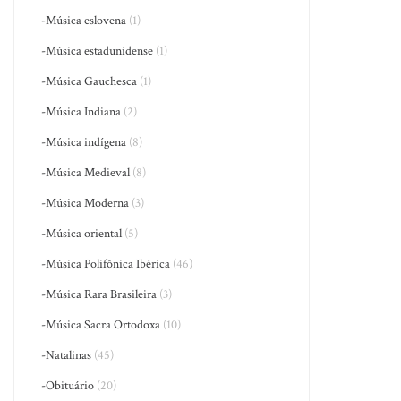
-Música eslovena
(1)
-Música estadunidense
(1)
-Música Gauchesca
(1)
-Música Indiana
(2)
-Música indígena
(8)
-Música Medieval
(8)
-Música Moderna
(3)
-Música oriental
(5)
-Música Polifônica Ibérica
(46)
-Música Rara Brasileira
(3)
-Música Sacra Ortodoxa
(10)
-Natalinas
(45)
-Obituário
(20)