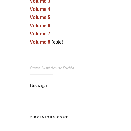
Volume 3
Volume 4
Volume 5
Volume 6
Volume 7
Volume 8
(este)
Centro Histórico de Puebla
Bisnaga
Navegação
PREVIOUS POST
de