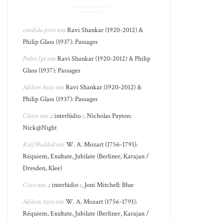
candida pires
em
Ravi Shankar (1920-2012) &
Philip Glass (1937): Passages
Pedro Ipê
em
Ravi Shankar (1920-2012) & Philip
Glass (1937): Passages
Adilson Assis
em
Ravi Shankar (1920-2012) &
Philip Glass (1937): Passages
Cássio
em
.: interlúdio :. Nicholas Payton:
Nick@Night
Raif Haddad
em
W. A. Mozart (1756-1791):
Réquiem, Exultate, Jubilate (Berliner, Karajan /
Dresden, Klee)
Cisco
em
.: interlúdio :. Joni Mitchell: Blue
Adilson Assis
em
W. A. Mozart (1756-1791):
Réquiem, Exultate, Jubilate (Berliner, Karajan /