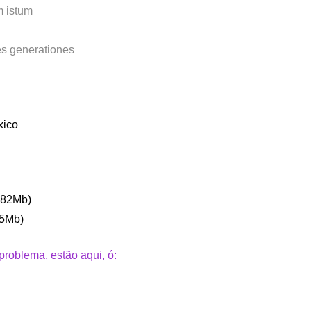
m istum
s generationes
xico
282Mb)
45Mb)
roblema, estão aqui, ó: