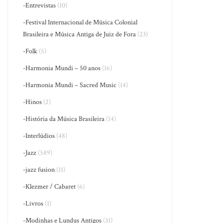
-Entrevistas
(10)
-Festival Internacional de Música Colonial
Brasileira e Música Antiga de Juiz de Fora
(23)
-Folk
(5)
-Harmonia Mundi – 50 anos
(16)
-Harmonia Mundi – Sacred Music
(14)
-Hinos
(2)
-História da Música Brasileira
(14)
-Interlúdios
(48)
-Jazz
(589)
-jazz fusion
(11)
-Klezmer / Cabaret
(6)
-Livros
(1)
-Modinhas e Lundus Antigos
(31)