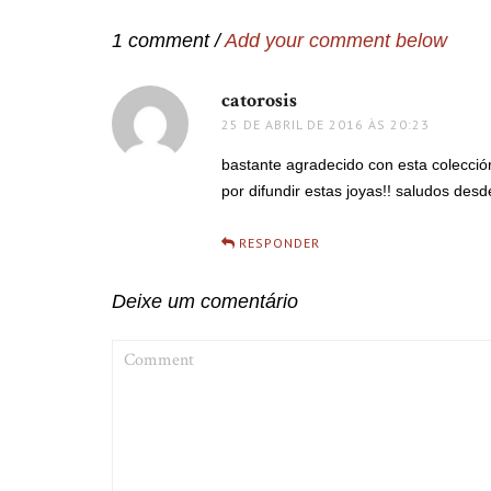
Post
1 comment /
Add your comment below
catorosis
disse:
25 DE ABRIL DE 2016 ÀS 20:23
bastante agradecido con esta colecció
por difundir estas joyas!! saludos desd
RESPONDER
Deixe um comentário
COMMENT