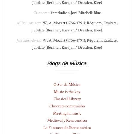
Jubilate (Berliner, Karajan / Dresden, Klee)
Cisco
em
.: interlúdio :. Joni Mitchell: Blue
Adilson Assis
em
W. A. Mozart (1756-1791): Réquiem, Exultate,
Jubilate (Berliner, Karajan / Dresden, Klee)
José Eduardo
em
W. A. Mozart (1756-1791): Réquiem, Exultate,
Jubilate (Berliner, Karajan / Dresden, Klee)
Blogs de Música
O Ser da Música
Music is the key
Classical Library
Chucrute com quiabo
Meeting in music
Medieval y Renacentista
La Fonoteca de Iberoamérica