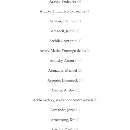
Araujo, Pedro de
(3)
Arauxo, Francisco Correa de
(4)
Arbeau, Thoinot
(2)
Arcadelt, Jacob
(1)
Archilei, Antonio
(1)
Arcos, Matías Durango de los
(1)
Arensky, Anton
(10)
Arenzana, Manuel
(2)
Argento, Dominick
(1)
Ariosti, Attilio
(2)
Arkhangelsky, Alexander Andreyevich
(1)
Armando, Jorge
(1)
Armstrong, Kit
(1)
Arnalds, Olafur
(1)