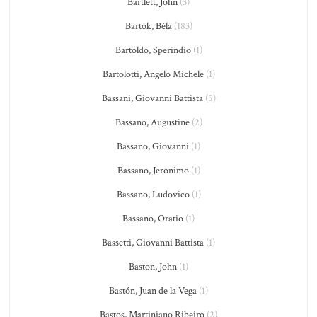
Bartlett, John
(3)
Bartók, Béla
(183)
Bartoldo, Sperindio
(1)
Bartolotti, Angelo Michele
(1)
Bassani, Giovanni Battista
(5)
Bassano, Augustine
(2)
Bassano, Giovanni
(1)
Bassano, Jeronimo
(1)
Bassano, Ludovico
(1)
Bassano, Oratio
(1)
Bassetti, Giovanni Battista
(1)
Baston, John
(1)
Bastón, Juan de la Vega
(1)
Bastos, Martiniano Ribeiro
(2)