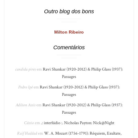
Outro blog dos bons
Milton Ribeiro
Comentários
candida pires
em
Ravi Shankar (1920-2012) & Philip Glass (1937):
Passages
Pedro Ipê
em
Ravi Shankar (1920-2012) & Philip Glass (1937):
Passages
Adilson Assis
em
Ravi Shankar (1920-2012) & Philip Glass (1937):
Passages
Cássio
em
.: interlúdio :. Nicholas Payton: Nick@Night
Raif Haddad
em
W. A. Mozart (1756-1791): Réquiem, Exultate,