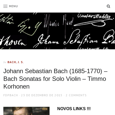
SE
MENU
BACH, J. S.
In
Johann Sebastian Bach (1685-1770) –
Bach Sonatas for Solo Violin – Timmo
Korhonen
AUTHOR
POSTED
FDPBACH
23 DE DEZEMBRO DE 2015
2 COMMENTS
ON
NOVOS LINKS !!!