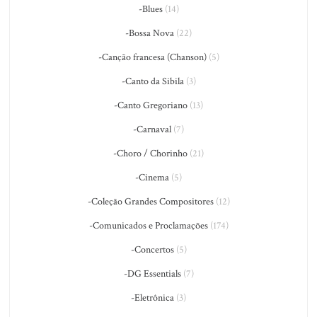
-Blues
(14)
-Bossa Nova
(22)
-Canção francesa (Chanson)
(5)
-Canto da Sibila
(3)
-Canto Gregoriano
(13)
-Carnaval
(7)
-Choro / Chorinho
(21)
-Cinema
(5)
-Coleção Grandes Compositores
(12)
-Comunicados e Proclamações
(174)
-Concertos
(5)
-DG Essentials
(7)
-Eletrônica
(3)