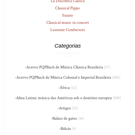
La Discoteca Clásica
Classical Pippo
Susato
Classical music in concert
Laureate Conductors
Categorias
-Acervo PQPBach de Música Clássica Brasileira
(37)
-Acervo PQPBach de Música Colonial e Imperial Brasileira
(186)
-África
(12)
-Alma Latina: música das Américas sob o domínio europeu
(100)
-Artigos
(35)
-Balaio de gatos
(36)
-Bálcãs
(4)