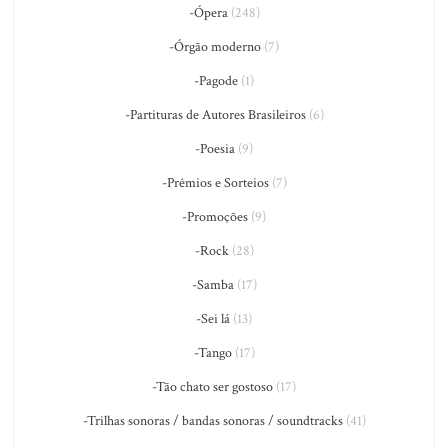
-Ópera
(248)
-Órgão moderno
(7)
-Pagode
(1)
-Partituras de Autores Brasileiros
(6)
-Poesia
(9)
-Prêmios e Sorteios
(7)
-Promoções
(9)
-Rock
(28)
-Samba
(17)
-Sei lá
(13)
-Tango
(17)
-Tão chato ser gostoso
(17)
-Trilhas sonoras / bandas sonoras / soundtracks
(41)