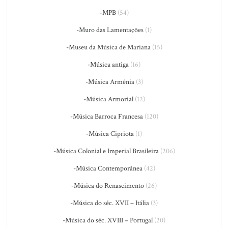
-MPB
(54)
-Muro das Lamentações
(1)
-Museu da Música de Mariana
(15)
-Música antiga
(16)
-Música Armênia
(3)
-Música Armorial
(12)
-Música Barroca Francesa
(120)
-Música Cipriota
(1)
-Música Colonial e Imperial Brasileira
(206)
-Música Contemporânea
(42)
-Música do Renascimento
(26)
-Música do séc. XVII – Itália
(3)
-Música do séc. XVIII – Portugal
(20)