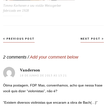
Timmo Korhonen e seu violão Weissgerber
fabricado em 1928
Navegação
PREVIOUS POST
NEXT POST
de
Post
2 comments /
Add your comment below
Vanderson
disse:
18 DE JUNHO DE 2013 ÀS 13:21
Ótima postagem, FDP. Mas, convenhamos, acho que nessa frase
você quis dizer “violonistas”, não é?
“Existem diversos violinistas que encaram a obra de Bach(…)”