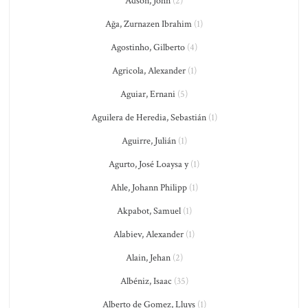
Adson, John
(2)
Ağa, Zurnazen Ibrahim
(1)
Agostinho, Gilberto
(4)
Agricola, Alexander
(1)
Aguiar, Ernani
(5)
Aguilera de Heredia, Sebastián
(1)
Aguirre, Julián
(1)
Agurto, José Loaysa y
(1)
Ahle, Johann Philipp
(1)
Akpabot, Samuel
(1)
Alabiev, Alexander
(1)
Alain, Jehan
(2)
Albéniz, Isaac
(35)
Alberto de Gomez, Lluys
(1)