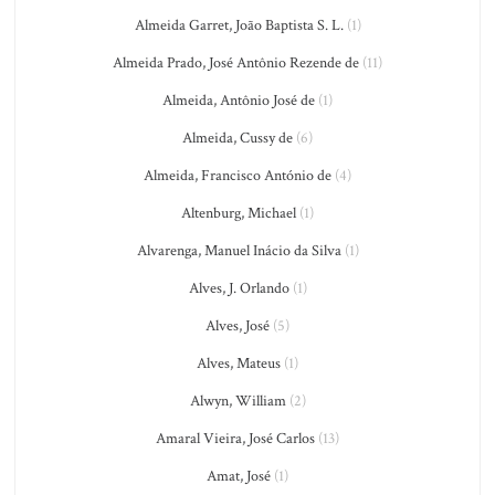
Almeida Garret, João Baptista S. L.
(1)
Almeida Prado, José Antônio Rezende de
(11)
Almeida, Antônio José de
(1)
Almeida, Cussy de
(6)
Almeida, Francisco António de
(4)
Altenburg, Michael
(1)
Alvarenga, Manuel Inácio da Silva
(1)
Alves, J. Orlando
(1)
Alves, José
(5)
Alves, Mateus
(1)
Alwyn, William
(2)
Amaral Vieira, José Carlos
(13)
Amat, José
(1)