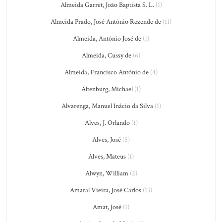
Almeida Garret, João Baptista S. L.
(1)
Almeida Prado, José Antônio Rezende de
(11)
Almeida, Antônio José de
(1)
Almeida, Cussy de
(6)
Almeida, Francisco António de
(4)
Altenburg, Michael
(1)
Alvarenga, Manuel Inácio da Silva
(1)
Alves, J. Orlando
(1)
Alves, José
(5)
Alves, Mateus
(1)
Alwyn, William
(2)
Amaral Vieira, José Carlos
(13)
Amat, José
(1)