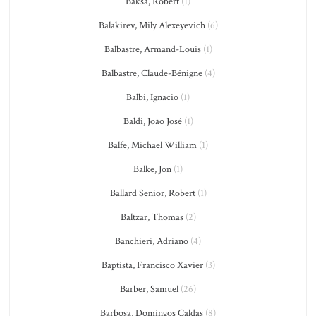
Baksa, Robert
(1)
Balakirev, Mily Alexeyevich
(6)
Balbastre, Armand-Louis
(1)
Balbastre, Claude-Bénigne
(4)
Balbi, Ignacio
(1)
Baldi, João José
(1)
Balfe, Michael William
(1)
Balke, Jon
(1)
Ballard Senior, Robert
(1)
Baltzar, Thomas
(2)
Banchieri, Adriano
(4)
Baptista, Francisco Xavier
(3)
Barber, Samuel
(26)
Barbosa, Domingos Caldas
(8)