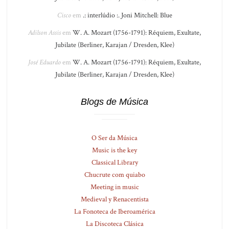
Cisco
em
.: interlúdio :. Joni Mitchell: Blue
Adilson Assis
em
W. A. Mozart (1756-1791): Réquiem, Exultate,
Jubilate (Berliner, Karajan / Dresden, Klee)
José Eduardo
em
W. A. Mozart (1756-1791): Réquiem, Exultate,
Jubilate (Berliner, Karajan / Dresden, Klee)
Blogs de Música
O Ser da Música
Music is the key
Classical Library
Chucrute com quiabo
Meeting in music
Medieval y Renacentista
La Fonoteca de Iberoamérica
La Discoteca Clásica