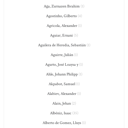
Ağa, Zurnazen Ibrahim
(1)
Agostinho, Gilberto
(4)
Agricola, Alexander
(1)
Aguiar, Ernani
(5)
Aguilera de Heredia, Sebastián
(1)
Aguirre, Julián
(1)
Agurto, José Loaysa y
(1)
Ahle, Johann Philipp
(1)
Akpabot, Samuel
(1)
Alabiev, Alexander
(1)
Alain, Jehan
(2)
Albéniz, Isaac
(35)
Alberto de Gomez, Lluys
(1)