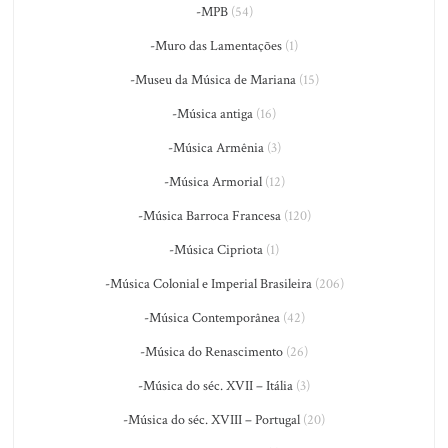
-MPB
(54)
-Muro das Lamentações
(1)
-Museu da Música de Mariana
(15)
-Música antiga
(16)
-Música Armênia
(3)
-Música Armorial
(12)
-Música Barroca Francesa
(120)
-Música Cipriota
(1)
-Música Colonial e Imperial Brasileira
(206)
-Música Contemporânea
(42)
-Música do Renascimento
(26)
-Música do séc. XVII – Itália
(3)
-Música do séc. XVIII – Portugal
(20)