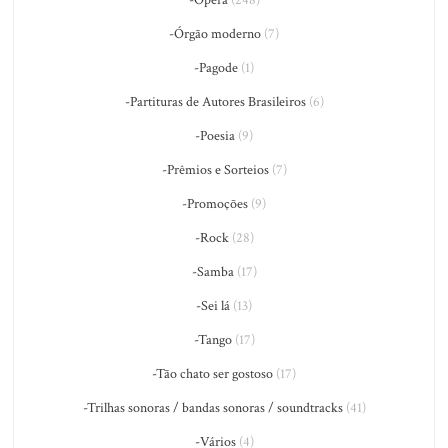
-Órgão moderno
(7)
-Pagode
(1)
-Partituras de Autores Brasileiros
(6)
-Poesia
(9)
-Prêmios e Sorteios
(7)
-Promoções
(9)
-Rock
(28)
-Samba
(17)
-Sei lá
(13)
-Tango
(17)
-Tão chato ser gostoso
(17)
-Trilhas sonoras / bandas sonoras / soundtracks
(41)
-Vários
(4)