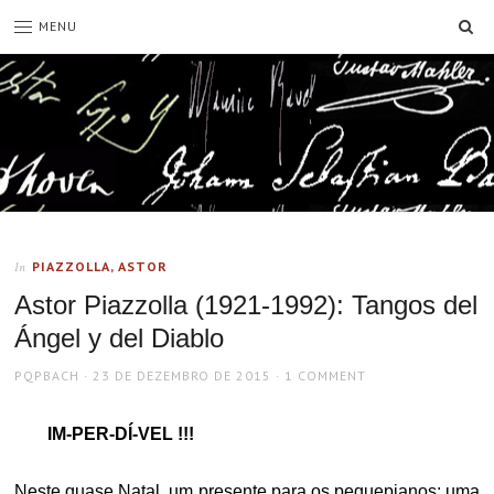
SE
MENU
PIAZZOLLA, ASTOR
In
Astor Piazzolla (1921-1992): Tangos del
Ángel y del Diablo
AUTHOR
POSTED
PQPBACH
23 DE DEZEMBRO DE 2015
1 COMMENT
ON
IM-PER-DÍ-VEL !!!
Neste quase Natal, um presente para os pequepianos: uma