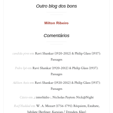
Outro blog dos bons
Milton Ribeiro
Comentários
candida pires
em
Ravi Shankar (1920-2012) & Philip Glass (1937):
Passages
Pedro Ipê
em
Ravi Shankar (1920-2012) & Philip Glass (1937):
Passages
Adilson Assis
em
Ravi Shankar (1920-2012) & Philip Glass (1937):
Passages
Cássio
em
.: interlúdio :. Nicholas Payton: Nick@Night
Raif Haddad
em
W. A. Mozart (1756-1791): Réquiem, Exultate,
Jubilate (Berliner, Karajan / Dresden, Klee)