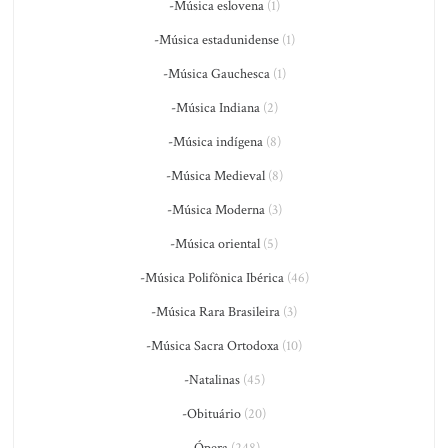
-Música eslovena
(1)
-Música estadunidense
(1)
-Música Gauchesca
(1)
-Música Indiana
(2)
-Música indígena
(8)
-Música Medieval
(8)
-Música Moderna
(3)
-Música oriental
(5)
-Música Polifônica Ibérica
(46)
-Música Rara Brasileira
(3)
-Música Sacra Ortodoxa
(10)
-Natalinas
(45)
-Obituário
(20)
-Ópera
(248)