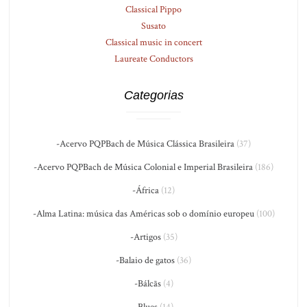
Classical Pippo
Susato
Classical music in concert
Laureate Conductors
Categorias
-Acervo PQPBach de Música Clássica Brasileira
(37)
-Acervo PQPBach de Música Colonial e Imperial Brasileira
(186)
-África
(12)
-Alma Latina: música das Américas sob o domínio europeu
(100)
-Artigos
(35)
-Balaio de gatos
(36)
-Bálcãs
(4)
-Blues
(14)