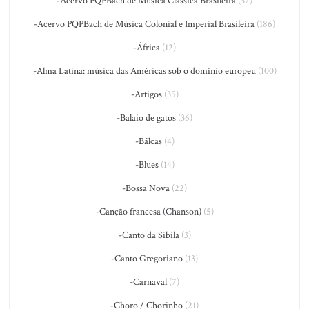
-Acervo PQPBach de Música Clássica Brasileira
(37)
-Acervo PQPBach de Música Colonial e Imperial Brasileira
(186)
-África
(12)
-Alma Latina: música das Américas sob o domínio europeu
(100)
-Artigos
(35)
-Balaio de gatos
(36)
-Bálcãs
(4)
-Blues
(14)
-Bossa Nova
(22)
-Canção francesa (Chanson)
(5)
-Canto da Sibila
(3)
-Canto Gregoriano
(13)
-Carnaval
(7)
-Choro / Chorinho
(21)