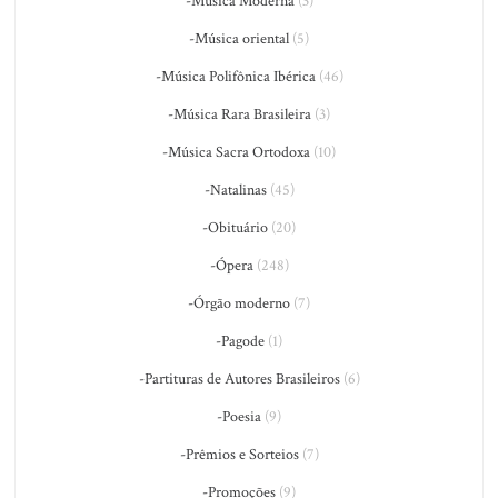
-Música Moderna
(3)
-Música oriental
(5)
-Música Polifônica Ibérica
(46)
-Música Rara Brasileira
(3)
-Música Sacra Ortodoxa
(10)
-Natalinas
(45)
-Obituário
(20)
-Ópera
(248)
-Órgão moderno
(7)
-Pagode
(1)
-Partituras de Autores Brasileiros
(6)
-Poesia
(9)
-Prêmios e Sorteios
(7)
-Promoções
(9)