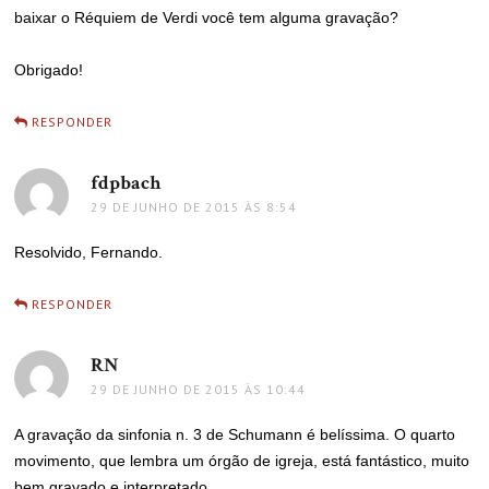
baixar o Réquiem de Verdi você tem alguma gravação?
Obrigado!
RESPONDER
fdpbach
disse:
29 DE JUNHO DE 2015 ÀS 8:54
Resolvido, Fernando.
RESPONDER
RN
disse:
29 DE JUNHO DE 2015 ÀS 10:44
A gravação da sinfonia n. 3 de Schumann é belíssima. O quarto
movimento, que lembra um órgão de igreja, está fantástico, muito
bem gravado e interpretado.