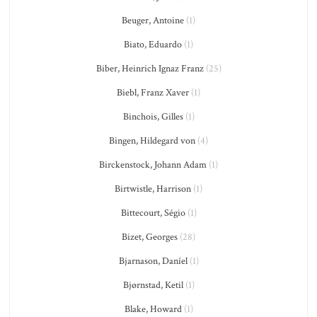
Beuger, Antoine
(1)
Biato, Eduardo
(1)
Biber, Heinrich Ignaz Franz
(25)
Biebl, Franz Xaver
(1)
Binchois, Gilles
(1)
Bingen, Hildegard von
(4)
Birckenstock, Johann Adam
(1)
Birtwistle, Harrison
(1)
Bittecourt, Ségio
(1)
Bizet, Georges
(28)
Bjarnason, Daníel
(1)
Bjørnstad, Ketil
(1)
Blake, Howard
(1)