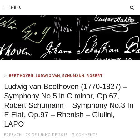
SE
MENU
BEETHOVEN, LUDWIG VAN
,
SCHUMANN, ROBERT
In
Ludwig van Beethoven (1770-1827) –
Symphony No.5 in C minor, Op.67,
Robert Schumann – Symphony No.3 In
E Flat, Op.97 – Rhenish – Giulini,
LAPO
AUTHOR
POSTED
FDPBACH
29 DE JUNHO DE 2015
3 COMMENTS
ON