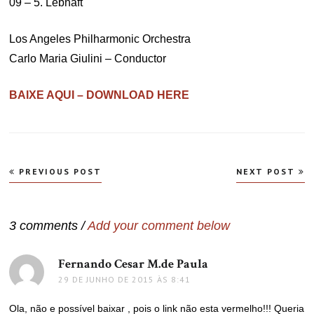
09 – 5. Lebhaft
Los Angeles Philharmonic Orchestra
Carlo Maria Giulini – Conductor
BAIXE AQUI – DOWNLOAD HERE
Navegação
PREVIOUS POST
NEXT POST
de
Post
3 comments /
Add your comment below
Fernando Cesar M.de Paula
disse:
29 DE JUNHO DE 2015 ÀS 8:41
Ola, não e possível baixar , pois o link não esta vermelho!!! Queria