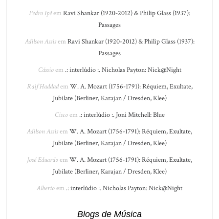
Pedro Ipê
em
Ravi Shankar (1920-2012) & Philip Glass (1937):
Passages
Adilson Assis
em
Ravi Shankar (1920-2012) & Philip Glass (1937):
Passages
Cássio
em
.: interlúdio :. Nicholas Payton: Nick@Night
Raif Haddad
em
W. A. Mozart (1756-1791): Réquiem, Exultate,
Jubilate (Berliner, Karajan / Dresden, Klee)
Cisco
em
.: interlúdio :. Joni Mitchell: Blue
Adilson Assis
em
W. A. Mozart (1756-1791): Réquiem, Exultate,
Jubilate (Berliner, Karajan / Dresden, Klee)
José Eduardo
em
W. A. Mozart (1756-1791): Réquiem, Exultate,
Jubilate (Berliner, Karajan / Dresden, Klee)
Alberto
em
.: interlúdio :. Nicholas Payton: Nick@Night
Blogs de Música