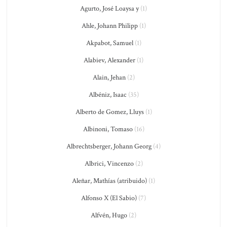
Agurto, José Loaysa y
(1)
Ahle, Johann Philipp
(1)
Akpabot, Samuel
(1)
Alabiev, Alexander
(1)
Alain, Jehan
(2)
Albéniz, Isaac
(35)
Alberto de Gomez, Lluys
(1)
Albinoni, Tomaso
(16)
Albrechtsberger, Johann Georg
(4)
Albrici, Vincenzo
(2)
Aleñar, Mathías (atribuido)
(1)
Alfonso X (El Sabio)
(7)
Alfvén, Hugo
(2)