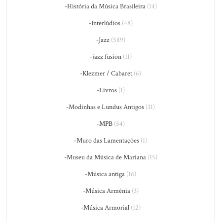
-História da Música Brasileira
(14)
-Interlúdios
(48)
-Jazz
(589)
-jazz fusion
(11)
-Klezmer / Cabaret
(6)
-Livros
(1)
-Modinhas e Lundus Antigos
(31)
-MPB
(54)
-Muro das Lamentações
(1)
-Museu da Música de Mariana
(15)
-Música antiga
(16)
-Música Armênia
(3)
-Música Armorial
(12)