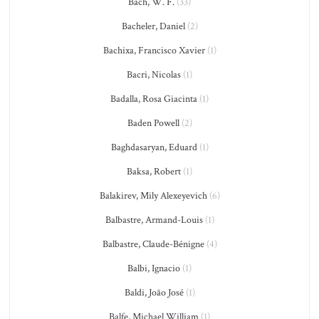
Bach, W. F.
(33)
Bacheler, Daniel
(2)
Bachixa, Francisco Xavier
(1)
Bacri, Nicolas
(1)
Badalla, Rosa Giacinta
(1)
Baden Powell
(2)
Baghdasaryan, Eduard
(1)
Baksa, Robert
(1)
Balakirev, Mily Alexeyevich
(6)
Balbastre, Armand-Louis
(1)
Balbastre, Claude-Bénigne
(4)
Balbi, Ignacio
(1)
Baldi, João José
(1)
Balfe, Michael William
(1)