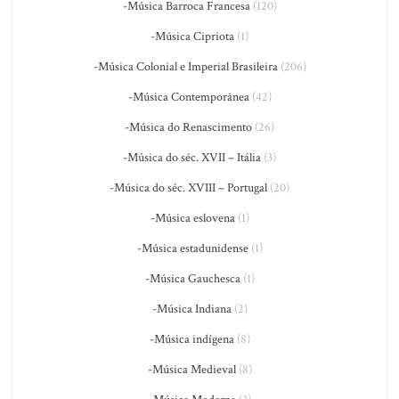
-Música Barroca Francesa
(120)
-Música Cipriota
(1)
-Música Colonial e Imperial Brasileira
(206)
-Música Contemporânea
(42)
-Música do Renascimento
(26)
-Música do séc. XVII – Itália
(3)
-Música do séc. XVIII – Portugal
(20)
-Música eslovena
(1)
-Música estadunidense
(1)
-Música Gauchesca
(1)
-Música Indiana
(2)
-Música indígena
(8)
-Música Medieval
(8)