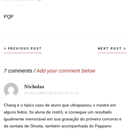
PQP
Navegação
PREVIOUS POST
NEXT POST
de
Post
7 comments /
Add your comment below
Nicholas
disse:
29 DE JUNHO DE 2015 ÀS 9:10
Chang é o típico caso de aluno que ultrapassou o mestre em
alguns feitos, foi aluna de rostrô, e consegue um resultado
igualmente memorável em sua gravação do primeiro concerto e
da sontata de Shosta, também acompanhada do Pappano