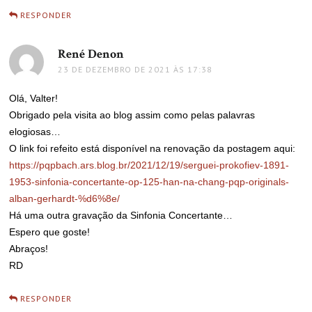
RESPONDER
René Denon
disse:
23 DE DEZEMBRO DE 2021 ÀS 17:38
Olá, Valter!
Obrigado pela visita ao blog assim como pelas palavras
elogiosas…
O link foi refeito está disponível na renovação da postagem aqui:
https://pqpbach.ars.blog.br/2021/12/19/serguei-prokofiev-1891-
1953-sinfonia-concertante-op-125-han-na-chang-pqp-originals-
alban-gerhardt-%d6%8e/
Há uma outra gravação da Sinfonia Concertante…
Espero que goste!
Abraços!
RD
RESPONDER