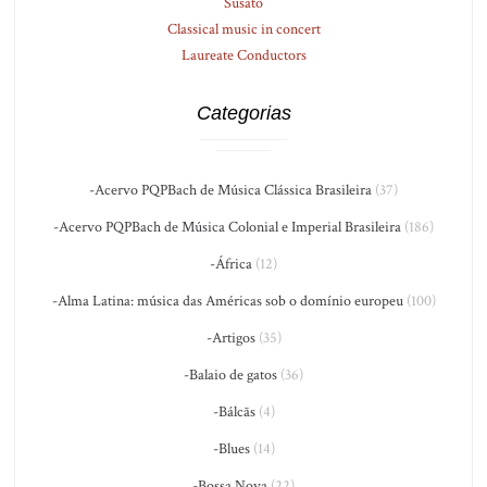
Susato
Classical music in concert
Laureate Conductors
Categorias
-Acervo PQPBach de Música Clássica Brasileira
(37)
-Acervo PQPBach de Música Colonial e Imperial Brasileira
(186)
-África
(12)
-Alma Latina: música das Américas sob o domínio europeu
(100)
-Artigos
(35)
-Balaio de gatos
(36)
-Bálcãs
(4)
-Blues
(14)
-Bossa Nova
(22)