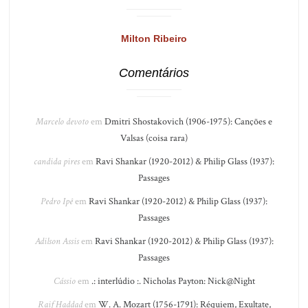
Milton Ribeiro
Comentários
Marcelo devoto
em
Dmitri Shostakovich (1906-1975): Canções e
Valsas (coisa rara)
candida pires
em
Ravi Shankar (1920-2012) & Philip Glass (1937):
Passages
Pedro Ipê
em
Ravi Shankar (1920-2012) & Philip Glass (1937):
Passages
Adilson Assis
em
Ravi Shankar (1920-2012) & Philip Glass (1937):
Passages
Cássio
em
.: interlúdio :. Nicholas Payton: Nick@Night
Raif Haddad
em
W. A. Mozart (1756-1791): Réquiem, Exultate,