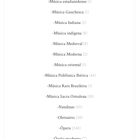
-Música estadunidense
(1)
-Música Gauchesca
(1)
-Música Indiana
(2)
-Música indígena
(8)
-Música Medieval
(8)
-Música Moderna
(2)
-Música oriental
(5)
-Música Polifônica Ibérica
(46)
-Música Rara Brasileira
(3)
-Música Sacra Ortodoxa
(10)
-Natalinas
(45)
-Obituário
(20)
-Ópera
(248)
-Órgão moderno
(7)