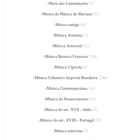
-Muro das Lamentações
(1)
-Museu da Música de Mariana
(15)
-Música antiga
(16)
-Música Armênia
(3)
-Música Armorial
(12)
-Música Barroca Francesa
(120)
-Música Cipriota
(1)
-Música Colonial e Imperial Brasileira
(206)
-Música Contemporânea
(42)
-Música do Renascimento
(26)
-Música do séc. XVII – Itália
(3)
-Música do séc. XVIII – Portugal
(20)
-Música eslovena
(1)