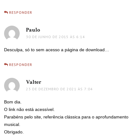
RESPONDER
Paulo
disse:
30 DE JUNHO DE 2015 ÀS 6:14
Desculpa, só to sem acesso a página de download…
RESPONDER
Valter
disse:
23 DE DEZEMBRO DE 2021 ÀS 7:04
Bom dia.
O link não está acessível.
Parabéns pelo site, referência clássica para o aprofundamento
musical.
Obrigado.