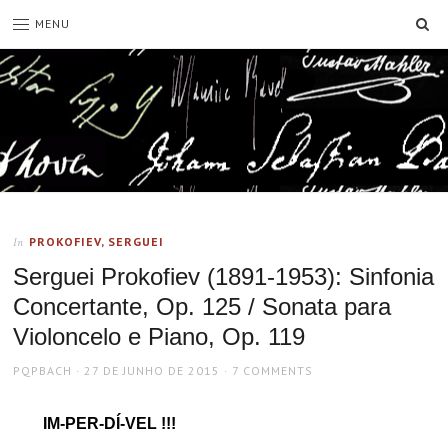
SE
MENU
PROKOFIEV, SERGUEI
In
Serguei Prokofiev (1891-1953): Sinfonia
Concertante, Op. 125 / Sonata para
Violoncelo e Piano, Op. 119
AUTHOR
POSTED
PQPBACH
27 DE JUNHO DE 2015
7 COMMENTS
ON
IM-PER-DÍ-VEL !!!