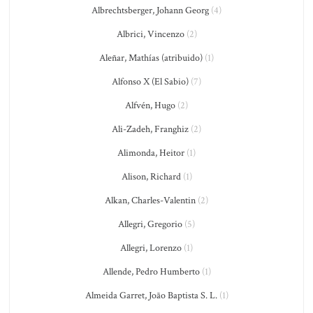
Albrechtsberger, Johann Georg
(4)
Albrici, Vincenzo
(2)
Aleñar, Mathías (atribuido)
(1)
Alfonso X (El Sabio)
(7)
Alfvén, Hugo
(2)
Ali-Zadeh, Franghiz
(2)
Alimonda, Heitor
(1)
Alison, Richard
(1)
Alkan, Charles-Valentin
(2)
Allegri, Gregorio
(5)
Allegri, Lorenzo
(1)
Allende, Pedro Humberto
(1)
Almeida Garret, João Baptista S. L.
(1)