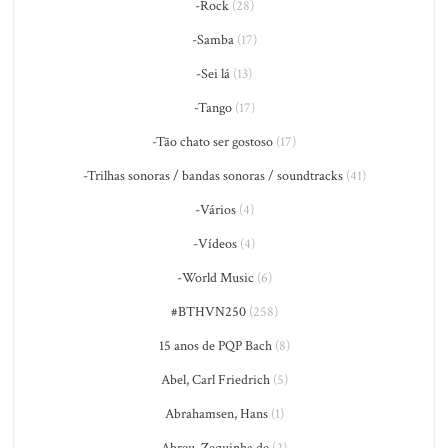
-Rock
(28)
-Samba
(17)
-Sei lá
(13)
-Tango
(17)
-Tão chato ser gostoso
(17)
-Trilhas sonoras / bandas sonoras / soundtracks
(41)
-Vários
(4)
-Vídeos
(4)
-World Music
(6)
#BTHVN250
(258)
15 anos de PQP Bach
(8)
Abel, Carl Friedrich
(5)
Abrahamsen, Hans
(1)
Abreu, Zequinha de
(2)