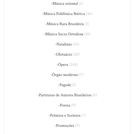
-Música oriental
(5)
-Música Polifônica Ibérica
(46)
-Música Rara Brasileira
(3)
-Música Sacra Ortodoxa
(10)
-Natalinas
(45)
-Obituário
(20)
-Ópera
(248)
-Órgão moderno
(7)
-Pagode
(1)
-Partituras de Autores Brasileiros
(6)
-Poesia
(9)
-Prêmios e Sorteios
(7)
-Promoções
(9)