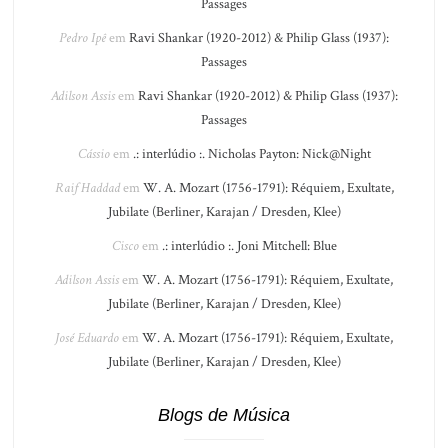
Passages
Pedro Ipê
em
Ravi Shankar (1920-2012) & Philip Glass (1937):
Passages
Adilson Assis
em
Ravi Shankar (1920-2012) & Philip Glass (1937):
Passages
Cássio
em
.: interlúdio :. Nicholas Payton: Nick@Night
Raif Haddad
em
W. A. Mozart (1756-1791): Réquiem, Exultate,
Jubilate (Berliner, Karajan / Dresden, Klee)
Cisco
em
.: interlúdio :. Joni Mitchell: Blue
Adilson Assis
em
W. A. Mozart (1756-1791): Réquiem, Exultate,
Jubilate (Berliner, Karajan / Dresden, Klee)
José Eduardo
em
W. A. Mozart (1756-1791): Réquiem, Exultate,
Jubilate (Berliner, Karajan / Dresden, Klee)
Blogs de Música