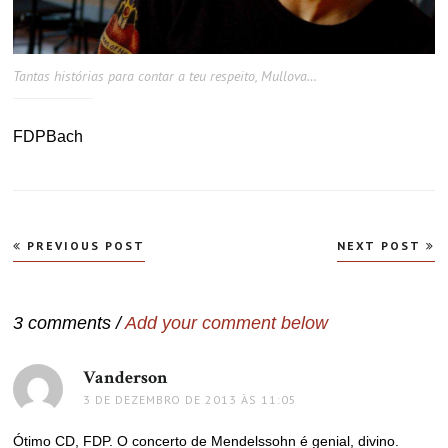
Tantas histórias para contar a teu respeito, Mullova…
FDPBach
Navegação
PREVIOUS POST
NEXT POST
de
Post
3 comments /
Add your comment below
Vanderson
disse:
3 DE DEZEMBRO DE 2013 ÀS 11:05
Ótimo CD, FDP. O concerto de Mendelssohn é genial, divino.