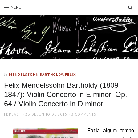
SE
MENU
MENDELSSOHN BARTHOLDY, FELIX
In
Felix Mendelssohn Bartholdy (1809-
1847): Violin Concerto in E minor, Op.
64 / Violin Concerto in D minor
AUTHOR
POSTED
FDPBACH
23 DE JUNHO DE 2015
3 COMMENTS
ON
Fazia algum tempo