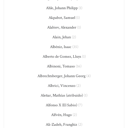
Ahle, Johann Philipp
(1)
Akpabot, Samuel
(1)
Alabiev, Alexander
(1)
Alain, Jehan
(2)
Albéniz, Isaac
(35)
Alberto de Gomez, Lluys
(1)
Albinoni, Tomaso
(16)
Albrechtsberger, Johann Georg
(4)
Albrici, Vincenzo
(2)
Aleñar, Mathías (atribuido)
(1)
Alfonso X (El Sabio)
(7)
Alfvén, Hugo
(2)
Ali-Zadeh, Franghiz
(2)