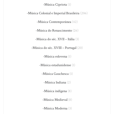
-Música Cipriota
(1)
-Música Colonial e Imperial Brasileira
(206)
-Música Contemporânea
(42)
-Música do Renascimento
(26)
-Música do séc. XVII – Itália
(3)
-Música do séc. XVIII – Portugal
(20)
-Música eslovena
(1)
-Música estadunidense
(1)
-Música Gauchesca
(1)
-Música Indiana
(2)
-Música indígena
(8)
-Música Medieval
(8)
-Música Moderna
(3)