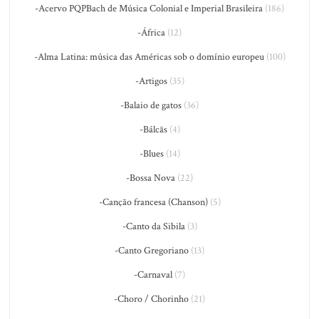
-Acervo PQPBach de Música Colonial e Imperial Brasileira
(186)
-África
(12)
-Alma Latina: música das Américas sob o domínio europeu
(100)
-Artigos
(35)
-Balaio de gatos
(36)
-Bálcãs
(4)
-Blues
(14)
-Bossa Nova
(22)
-Canção francesa (Chanson)
(5)
-Canto da Sibila
(3)
-Canto Gregoriano
(13)
-Carnaval
(7)
-Choro / Chorinho
(21)