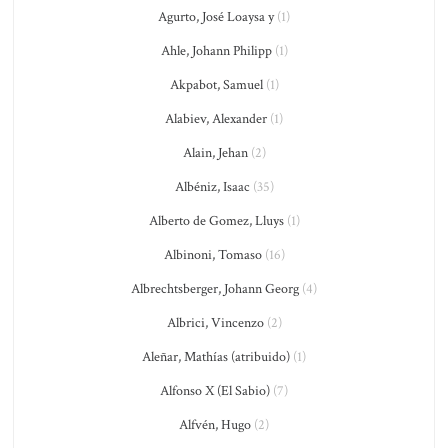
Agurto, José Loaysa y
(1)
Ahle, Johann Philipp
(1)
Akpabot, Samuel
(1)
Alabiev, Alexander
(1)
Alain, Jehan
(2)
Albéniz, Isaac
(35)
Alberto de Gomez, Lluys
(1)
Albinoni, Tomaso
(16)
Albrechtsberger, Johann Georg
(4)
Albrici, Vincenzo
(2)
Aleñar, Mathías (atribuido)
(1)
Alfonso X (El Sabio)
(7)
Alfvén, Hugo
(2)