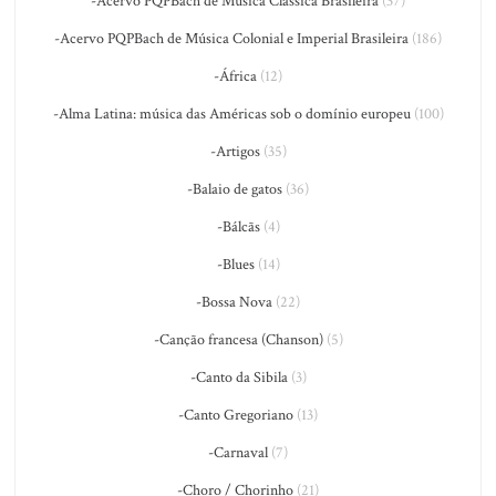
-Acervo PQPBach de Música Clássica Brasileira
(37)
-Acervo PQPBach de Música Colonial e Imperial Brasileira
(186)
-África
(12)
-Alma Latina: música das Américas sob o domínio europeu
(100)
-Artigos
(35)
-Balaio de gatos
(36)
-Bálcãs
(4)
-Blues
(14)
-Bossa Nova
(22)
-Canção francesa (Chanson)
(5)
-Canto da Sibila
(3)
-Canto Gregoriano
(13)
-Carnaval
(7)
-Choro / Chorinho
(21)