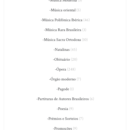
-Música Moderna
(3)
-Música oriental
(5)
-Música Polifônica Ibérica
(46)
-Música Rara Brasileira
(3)
-Música Sacra Ortodoxa
(10)
-Natalinas
(45)
-Obituário
(20)
-Ópera
(248)
-Órgão moderno
(7)
-Pagode
(1)
-Partituras de Autores Brasileiros
(6)
-Poesia
(9)
-Prêmios e Sorteios
(7)
-Promoções
(9)