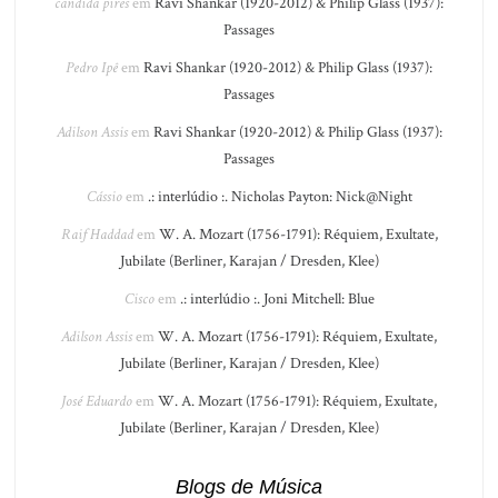
candida pires
em
Ravi Shankar (1920-2012) & Philip Glass (1937):
Passages
Pedro Ipê
em
Ravi Shankar (1920-2012) & Philip Glass (1937):
Passages
Adilson Assis
em
Ravi Shankar (1920-2012) & Philip Glass (1937):
Passages
Cássio
em
.: interlúdio :. Nicholas Payton: Nick@Night
Raif Haddad
em
W. A. Mozart (1756-1791): Réquiem, Exultate,
Jubilate (Berliner, Karajan / Dresden, Klee)
Cisco
em
.: interlúdio :. Joni Mitchell: Blue
Adilson Assis
em
W. A. Mozart (1756-1791): Réquiem, Exultate,
Jubilate (Berliner, Karajan / Dresden, Klee)
José Eduardo
em
W. A. Mozart (1756-1791): Réquiem, Exultate,
Jubilate (Berliner, Karajan / Dresden, Klee)
Blogs de Música