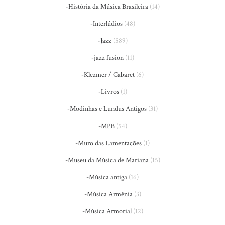
-História da Música Brasileira
(14)
-Interlúdios
(48)
-Jazz
(589)
-jazz fusion
(11)
-Klezmer / Cabaret
(6)
-Livros
(1)
-Modinhas e Lundus Antigos
(31)
-MPB
(54)
-Muro das Lamentações
(1)
-Museu da Música de Mariana
(15)
-Música antiga
(16)
-Música Armênia
(3)
-Música Armorial
(12)