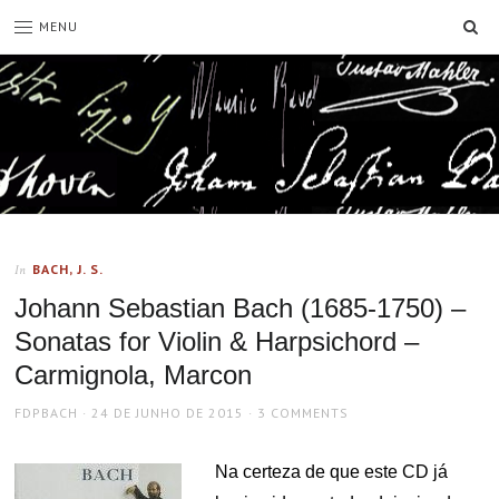
SE
MENU
BACH, J. S.
In
Johann Sebastian Bach (1685-1750) –
Sonatas for Violin & Harpsichord –
Carmignola, Marcon
AUTHOR
POSTED
FDPBACH
24 DE JUNHO DE 2015
3 COMMENTS
ON
Na certeza de que este CD já