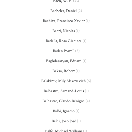
Bach, W. F.
(33)
Bacheler, Daniel
(2)
Bachixa, Francisco Xavier
(1)
Bacri, Nicolas
(1)
Badalla, Rosa Giacinta
(1)
Baden Powell
(2)
Baghdasaryan, Eduard
(1)
Baksa, Robert
(1)
Balakirev, Mily Alexeyevich
(6)
Balbastre, Armand-Louis
(1)
Balbastre, Claude-Bénigne
(4)
Balbi, Ignacio
(1)
Baldi, João José
(1)
Balfe, Michael William
(1)