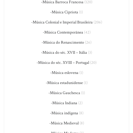
-Música Barroca Francesa
(120)
-Música Cipriota
(1)
-Música Colonial e Imperial Brasileira
(206)
-Música Contemporânea
(42)
-Música do Renascimento
(26)
-Música do séc. XVII – Itália
(3)
-Música do séc. XVIII – Portugal
(20)
-Música eslovena
(1)
-Música estadunidense
(1)
-Música Gauchesca
(1)
-Música Indiana
(2)
-Música indígena
(8)
-Música Medieval
(8)