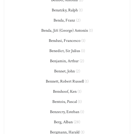
Bembo, Antonia
(2)
Benatzky, Ralph
(1)
Benda, Franz
(2)
Benda, Jiří (George) Antonín
(1)
Bendusi, Francesco
(1)
Benedict, Sir Julius
(1)
Benjamin, Arthur
(2)
Bennet, John
(2)
Bennett, Robert Russell
(1)
Benshoof, Ken
(1)
Bentoiu, Pascal
(1)
Benzecry, Esteban
(1)
Berg, Alban
(28)
Bergmann, Harald
(1)