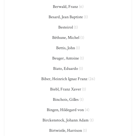
Berwald, Franz
(6)
Besard, Jean Baptiste
(1)
Besteirol
(1)
Béthune, Michel
(1)
Bettis, John
(1)
Beuger, Antoine
(1)
Biato, Eduardo
(1)
Biber, Heinrich Ignaz Franz
(26)
Biebl, Franz Xaver
(1)
Binchois, Gilles
(1)
Bingen, Hildegard von
(4)
Birckenstock, Johann Adam
(1)
Birtwistle, Harrison
(1)