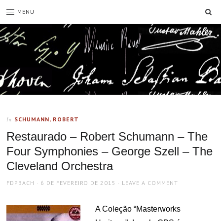
SE
MENU
SCHUMANN, ROBERT
In
Restaurado – Robert Schumann – The
Four Symphonies – George Szell – The
Cleveland Orchestra
AUTHOR
POSTED
FDPBACH
6 DE FEVEREIRO DE 2015
LEAVE A COMMENT
ON
A Coleção “Masterworks