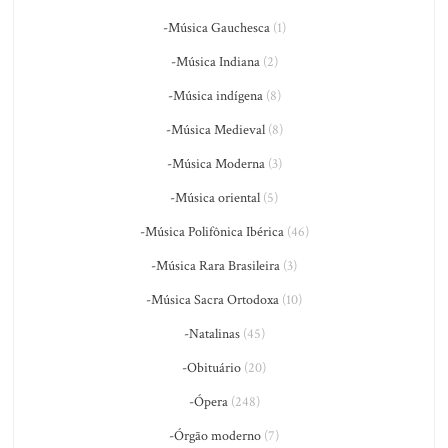
-Música Gauchesca
(1)
-Música Indiana
(2)
-Música indígena
(8)
-Música Medieval
(8)
-Música Moderna
(3)
-Música oriental
(5)
-Música Polifônica Ibérica
(46)
-Música Rara Brasileira
(3)
-Música Sacra Ortodoxa
(10)
-Natalinas
(45)
-Obituário
(20)
-Ópera
(248)
-Órgão moderno
(7)