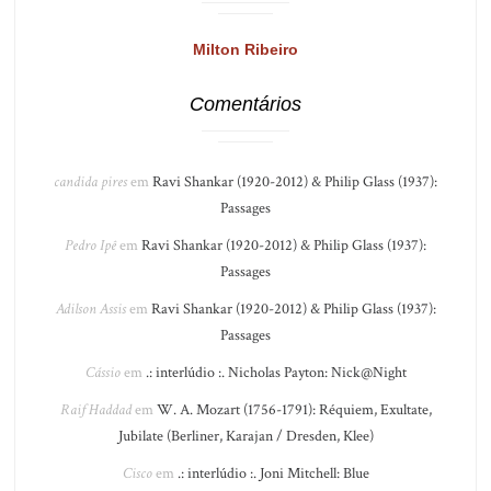
Milton Ribeiro
Comentários
candida pires
em
Ravi Shankar (1920-2012) & Philip Glass (1937):
Passages
Pedro Ipê
em
Ravi Shankar (1920-2012) & Philip Glass (1937):
Passages
Adilson Assis
em
Ravi Shankar (1920-2012) & Philip Glass (1937):
Passages
Cássio
em
.: interlúdio :. Nicholas Payton: Nick@Night
Raif Haddad
em
W. A. Mozart (1756-1791): Réquiem, Exultate,
Jubilate (Berliner, Karajan / Dresden, Klee)
Cisco
em
.: interlúdio :. Joni Mitchell: Blue