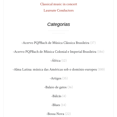
Classical music in concert
Laureate Conductors
Categorias
-Acervo PQPBach de Música Clássica Brasileira
(37)
-Acervo PQPBach de Música Colonial e Imperial Brasileira
(186)
-África
(12)
-Alma Latina: música das Américas sob o domínio europeu
(100)
-Artigos
(35)
-Balaio de gatos
(36)
-Bálcãs
(4)
-Blues
(14)
-Bossa Nova
(22)