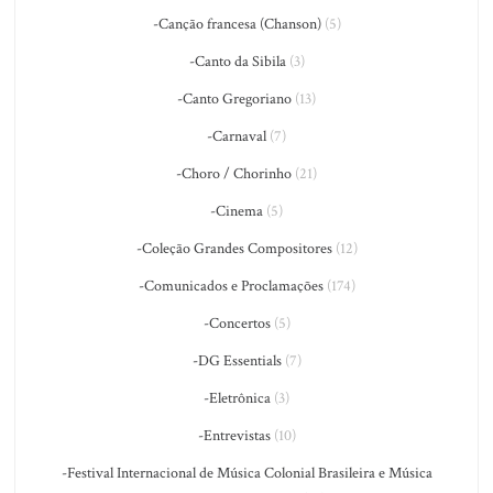
-Canção francesa (Chanson)
(5)
-Canto da Sibila
(3)
-Canto Gregoriano
(13)
-Carnaval
(7)
-Choro / Chorinho
(21)
-Cinema
(5)
-Coleção Grandes Compositores
(12)
-Comunicados e Proclamações
(174)
-Concertos
(5)
-DG Essentials
(7)
-Eletrônica
(3)
-Entrevistas
(10)
-Festival Internacional de Música Colonial Brasileira e Música