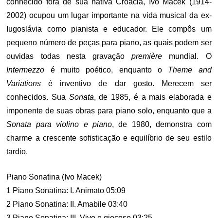
conhecido fora de sua nativa Croácia, Ivo Maček (1914-
2002) ocupou um lugar importante na vida musical da ex-
Iugoslávia como pianista e educador. Ele compôs um
pequeno número de peças para piano, as quais podem ser
ouvidas todas nesta gravação
première
mundial. O
Intermezzo
é muito poético, enquanto o
Theme and
Variations
é inventivo de dar gosto. Merecem ser
conhecidos. Sua
Sonata
, de 1985, é a mais elaborada e
imponente de suas obras para piano solo, enquanto que a
Sonata para violino e piano
, de 1980, demonstra com
charme a crescente sofisticação e equilíbrio de seu estilo
tardio.
Piano Sonatina (Ivo Macek)
1 Piano Sonatina: I. Animato 05:09
2 Piano Sonatina: II. Amabile 03:40
3 Piano Sonatina: III. Vivo e giocoso 03:25