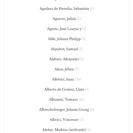
Aguilera de Heredia, Sebastián
(1)
Aguirre, Julián
(1)
Agurto, José Loaysa y
(1)
Ahle, Johann Philipp
(1)
Akpabot, Samuel
(1)
Alabiev, Alexander
(1)
Alain, Jehan
(2)
Albéniz, Isaac
(35)
Alberto de Gomez, Lluys
(1)
Albinoni, Tomaso
(16)
Albrechtsberger, Johann Georg
(4)
Albrici, Vincenzo
(2)
Aleñar, Mathías (atribuido)
(1)