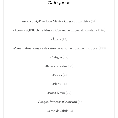
Categorias
-Acervo PQPBach de Música Clássica Brasileira
(37)
-Acervo PQPBach de Música Colonial e Imperial Brasileira
(186)
-África
(12)
-Alma Latina: música das Américas sob o domínio europeu
(100)
-Artigos
(35)
-Balaio de gatos
(36)
-Bálcãs
(4)
-Blues
(14)
-Bossa Nova
(22)
-Canção francesa (Chanson)
(5)
-Canto da Sibila
(3)