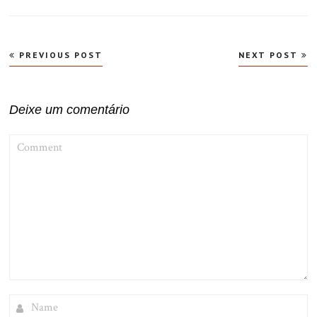
Navegação
PREVIOUS POST
NEXT POST
de
Post
Deixe um comentário
COMMENT
NAME