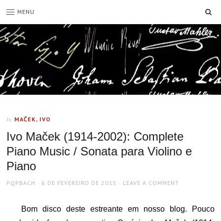
SE
MENU
MAČEK, IVO
In
Ivo Maček (1914-2002): Complete
Piano Music / Sonata para Violino e
Piano
AUTHOR
POSTED
PQPBACH
6 DE FEVEREIRO DE 2015
LEAVE A COMMENT
ON
Bom disco deste estreante em nosso blog. Pouco