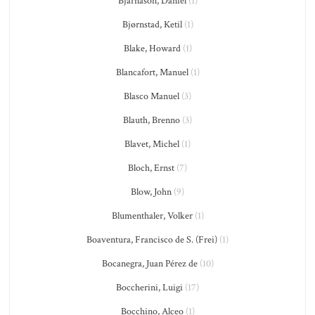
Bjarnason, Daníel
(1)
Bjørnstad, Ketil
(1)
Blake, Howard
(1)
Blancafort, Manuel
(1)
Blasco Manuel
(3)
Blauth, Brenno
(3)
Blavet, Michel
(1)
Bloch, Ernst
(7)
Blow, John
(9)
Blumenthaler, Volker
(1)
Boaventura, Francisco de S. (Frei)
(1)
Bocanegra, Juan Pérez de
(10)
Boccherini, Luigi
(17)
Bocchino, Alceo
(1)