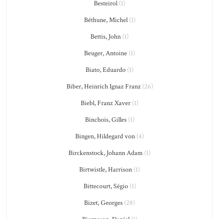
Besteirol
(1)
Béthune, Michel
(1)
Bettis, John
(1)
Beuger, Antoine
(1)
Biato, Eduardo
(1)
Biber, Heinrich Ignaz Franz
(26)
Biebl, Franz Xaver
(1)
Binchois, Gilles
(1)
Bingen, Hildegard von
(4)
Birckenstock, Johann Adam
(1)
Birtwistle, Harrison
(1)
Bittecourt, Ségio
(1)
Bizet, Georges
(28)