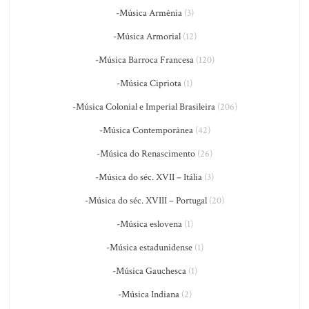
-Música Armênia
(3)
-Música Armorial
(12)
-Música Barroca Francesa
(120)
-Música Cipriota
(1)
-Música Colonial e Imperial Brasileira
(206)
-Música Contemporânea
(42)
-Música do Renascimento
(26)
-Música do séc. XVII – Itália
(3)
-Música do séc. XVIII – Portugal
(20)
-Música eslovena
(1)
-Música estadunidense
(1)
-Música Gauchesca
(1)
-Música Indiana
(2)