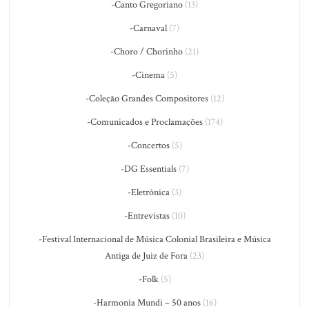
-Canto Gregoriano
(13)
-Carnaval
(7)
-Choro / Chorinho
(21)
-Cinema
(5)
-Coleção Grandes Compositores
(12)
-Comunicados e Proclamações
(174)
-Concertos
(5)
-DG Essentials
(7)
-Eletrônica
(3)
-Entrevistas
(10)
-Festival Internacional de Música Colonial Brasileira e Música
Antiga de Juiz de Fora
(23)
-Folk
(5)
-Harmonia Mundi – 50 anos
(16)