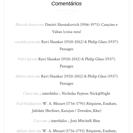
Comentários
Marcelo devoto
em
Dmitri Shostakovich (1906-1975): Canções e
Valsas (coisa rara)
candida pires
em
Ravi Shankar (1920-2012) & Philip Glass (1937):
Passages
Pedro Ipê
em
Ravi Shankar (1920-2012) & Philip Glass (1937):
Passages
Adilson Assis
em
Ravi Shankar (1920-2012) & Philip Glass (1937):
Passages
Cássio
em
.: interlúdio :. Nicholas Payton: Nick@Night
Raif Haddad
em
W. A. Mozart (1756-1791): Réquiem, Exultate,
Jubilate (Berliner, Karajan / Dresden, Klee)
Cisco
em
.: interlúdio :. Joni Mitchell: Blue
Adilson Assis
em
W. A. Mozart (1756-1791): Réquiem, Exultate,