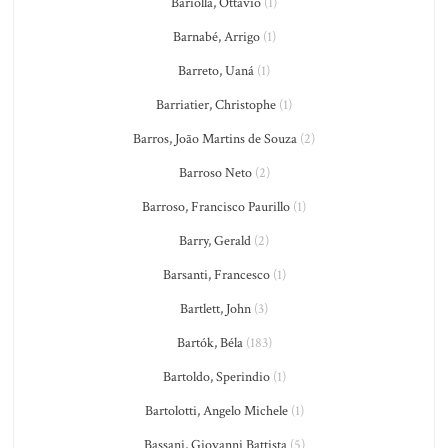
Bariolla, Ottavio
(1)
Barnabé, Arrigo
(1)
Barreto, Uaná
(1)
Barriatier, Christophe
(1)
Barros, João Martins de Souza
(2)
Barroso Neto
(2)
Barroso, Francisco Paurillo
(1)
Barry, Gerald
(2)
Barsanti, Francesco
(1)
Bartlett, John
(3)
Bartók, Béla
(183)
Bartoldo, Sperindio
(1)
Bartolotti, Angelo Michele
(1)
Bassani, Giovanni Battista
(5)