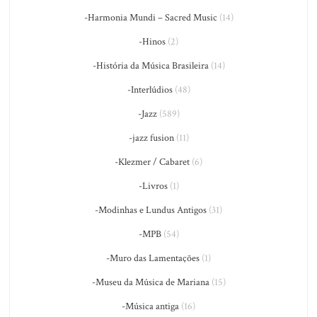
-Harmonia Mundi – Sacred Music
(14)
-Hinos
(2)
-História da Música Brasileira
(14)
-Interlúdios
(48)
-Jazz
(589)
-jazz fusion
(11)
-Klezmer / Cabaret
(6)
-Livros
(1)
-Modinhas e Lundus Antigos
(31)
-MPB
(54)
-Muro das Lamentações
(1)
-Museu da Música de Mariana
(15)
-Música antiga
(16)