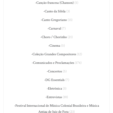
-Canção francesa (Chanson)
(5)
-Canto da Sibila
(3)
-Canto Gregoriano
(13)
-Carnaval
(7)
-Choro / Chorinho
(21)
-Cinema
(5)
-Coleção Grandes Compositores
(12)
-Comunicados e Proclamações
(174)
-Concertos
(5)
-DG Essentials
(7)
-Eletrônica
(3)
-Entrevistas
(10)
-Festival Internacional de Música Colonial Brasileira e Música
Antiga de Juiz de Fora
(23)