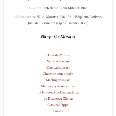
Cisco
em
.: interlúdio :. Joni Mitchell: Blue
Adilson Assis
em
W. A. Mozart (1756-1791): Réquiem, Exultate,
Jubilate (Berliner, Karajan / Dresden, Klee)
Blogs de Música
O Ser da Música
Music is the key
Classical Library
Chucrute com quiabo
Meeting in music
Medieval y Renacentista
La Fonoteca de Iberoamérica
La Discoteca Clásica
Classical Pippo
Susato