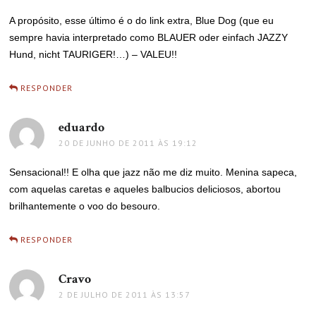
A propósito, esse último é o do link extra, Blue Dog (que eu
sempre havia interpretado como BLAUER oder einfach JAZZY
Hund, nicht TAURIGER!…) – VALEU!!
RESPONDER
eduardo
disse:
20 DE JUNHO DE 2011 ÀS 19:12
Sensacional!! E olha que jazz não me diz muito. Menina sapeca,
com aquelas caretas e aqueles balbucios deliciosos, abortou
brilhantemente o voo do besouro.
RESPONDER
Cravo
disse:
2 DE JULHO DE 2011 ÀS 13:57