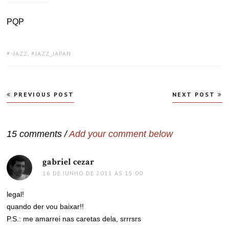
PQP
TAGS:
-JAZZ
,
JAZZ_JAPAN
Navegação
PREVIOUS POST
NEXT POST
de
Post
15 comments /
Add your comment below
gabriel cezar
disse:
16 DE JUNHO DE 2011 ÀS 15:00
legal!
quando der vou baixar!!
P.S.: me amarrei nas caretas dela, srrrsrs