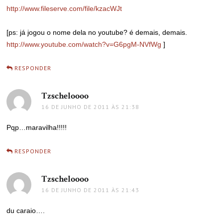
http://www.fileserve.com/file/kzacWJt
[ps: já jogou o nome dela no youtube? é demais, demais.
http://www.youtube.com/watch?v=G6pgM-NVfWg
]
RESPONDER
Tzscheloooo
disse:
16 DE JUNHO DE 2011 ÀS 21:38
Pqp…maravilha!!!!!
RESPONDER
Tzscheloooo
disse:
16 DE JUNHO DE 2011 ÀS 21:43
du caraio….