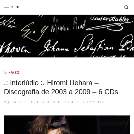
SE
MENU
-JAZZ
In
.: interlúdio :. Hiromi Uehara –
Discografia de 2003 a 2009 – 6 CDs
AUTHOR
POSTED
PQPBACH
18 DE DEZEMBRO DE 2014
15 COMMENTS
ON