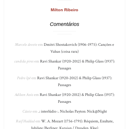
Milton Ribeiro
Comentários
Marcelo devoto
em
Dmitri Shostakovich (1906-1975): Canções e
Valsas (coisa rara)
candida pires
em
Ravi Shankar (1920-2012) & Philip Glass (1937):
Passages
Pedro Ipê
em
Ravi Shankar (1920-2012) & Philip Glass (1937):
Passages
Adilson Assis
em
Ravi Shankar (1920-2012) & Philip Glass (1937):
Passages
Cássio
em
.: interlúdio :. Nicholas Payton: Nick@Night
Raif Haddad
em
W. A. Mozart (1756-1791): Réquiem, Exultate,
Jubilate (Berliner, Karajan / Dresden, Klee)