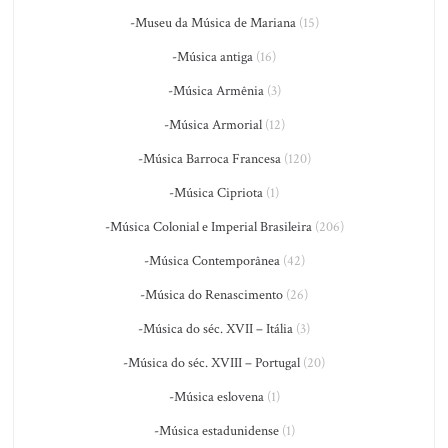
-Museu da Música de Mariana
(15)
-Música antiga
(16)
-Música Armênia
(3)
-Música Armorial
(12)
-Música Barroca Francesa
(120)
-Música Cipriota
(1)
-Música Colonial e Imperial Brasileira
(206)
-Música Contemporânea
(42)
-Música do Renascimento
(26)
-Música do séc. XVII – Itália
(3)
-Música do séc. XVIII – Portugal
(20)
-Música eslovena
(1)
-Música estadunidense
(1)