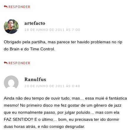
RESPONDER
artefacto
disse:
18 DE JUNHO DE 2011 ÀS 7:00
Obrigado pela partilha, mas parece ter havido problemas no rip
do Brain e do Time Control.
RESPONDER
Ranulfus
disse:
20 DE JUNHO DE 2011 ÀS 0:48
Ainda não deu tempo de ouvir tudo, mas… essa muié é fantástica
mesmo! No primeiro disco me fez gostar de um gênero de jazz
que eu normalmente passo, por julgar poluído… mas com ela
FAZ SENTIDO!! E o último… bom, eu precisava ter ido dormir
duas horas atrás, e não consigo desgrudar.