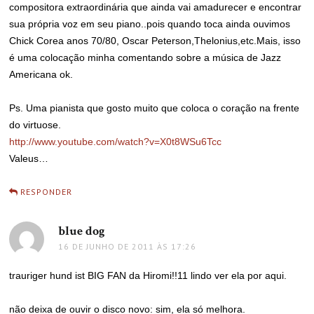
compositora extraordinária que ainda vai amadurecer e encontrar
sua própria voz em seu piano..pois quando toca ainda ouvimos
Chick Corea anos 70/80, Oscar Peterson,Thelonius,etc.Mais, isso
é uma colocação minha comentando sobre a música de Jazz
Americana ok.
Ps. Uma pianista que gosto muito que coloca o coração na frente
do virtuose.
http://www.youtube.com/watch?v=X0t8WSu6Tcc
Valeus…
RESPONDER
blue dog
disse:
16 DE JUNHO DE 2011 ÀS 17:26
trauriger hund ist BIG FAN da Hiromi!!11 lindo ver ela por aqui.
não deixa de ouvir o disco novo: sim, ela só melhora.