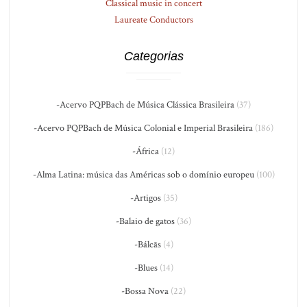
Classical music in concert
Laureate Conductors
Categorias
-Acervo PQPBach de Música Clássica Brasileira
(37)
-Acervo PQPBach de Música Colonial e Imperial Brasileira
(186)
-África
(12)
-Alma Latina: música das Américas sob o domínio europeu
(100)
-Artigos
(35)
-Balaio de gatos
(36)
-Bálcãs
(4)
-Blues
(14)
-Bossa Nova
(22)