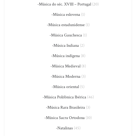
-Música do séc. XVIII – Portugal
(20)
-Música eslovena
(1)
-Música estadunidense
(1)
-Música Gauchesca
(1)
-Música Indiana
(2)
-Música indígena
(8)
-Música Medieval
(8)
-Música Moderna
(3)
-Música oriental
(5)
-Música Polifônica Ibérica
(46)
-Música Rara Brasileira
(3)
-Música Sacra Ortodoxa
(10)
-Natalinas
(45)