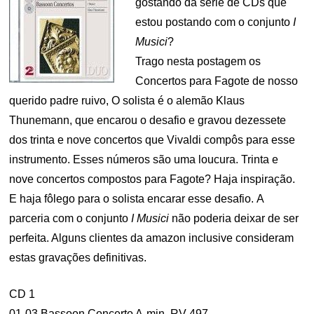
gostando da série de CDs que
estou postando com o conjunto
I
Musici
?
Trago nesta postagem os
Concertos para Fagote de nosso
querido padre ruivo, O solista é o alemão Klaus
Thunemann, que encarou o desafio e gravou dezessete
dos trinta e nove concertos que Vivaldi compôs para esse
instrumento. Esses números são uma loucura. Trinta e
nove concertos compostos para Fagote? Haja inspiração.
E haja fôlego para o solista encarar esse desafio. A
parceria com o conjunto
I Musici
não poderia deixar de ser
perfeita. Alguns clientes da amazon inclusive consideram
estas gravações definitivas.
CD 1
01-03 Bassoon Concerto A-min, RV 497