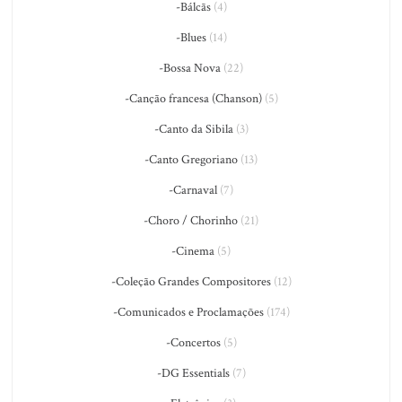
-Bálcãs
(4)
-Blues
(14)
-Bossa Nova
(22)
-Canção francesa (Chanson)
(5)
-Canto da Sibila
(3)
-Canto Gregoriano
(13)
-Carnaval
(7)
-Choro / Chorinho
(21)
-Cinema
(5)
-Coleção Grandes Compositores
(12)
-Comunicados e Proclamações
(174)
-Concertos
(5)
-DG Essentials
(7)