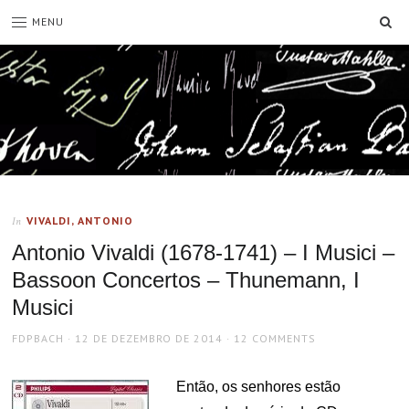
SE
MENU
VIVALDI, ANTONIO
In
Antonio Vivaldi (1678-1741) – I Musici –
Bassoon Concertos – Thunemann, I
Musici
AUTHOR
POSTED
FDPBACH
12 DE DEZEMBRO DE 2014
12 COMMENTS
ON
Então, os senhores estão