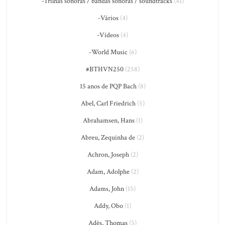
-Trilhas sonoras / bandas sonoras / soundtracks
(41)
-Vários
(4)
-Vídeos
(4)
-World Music
(6)
#BTHVN250
(258)
15 anos de PQP Bach
(8)
Abel, Carl Friedrich
(5)
Abrahamsen, Hans
(1)
Abreu, Zequinha de
(2)
Achron, Joseph
(2)
Adam, Adolphe
(2)
Adams, John
(15)
Addy, Obo
(1)
Adès, Thomas
(5)