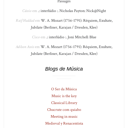
Passages
Cássio
em
.: interlúdio :. Nicholas Payton: Nick@Night
Raif Haddad
em
W. A. Mozart (1756-1791): Réquiem, Exultate,
Jubilate (Berliner, Karajan / Dresden, Klee)
Cisco
em
.: interlúdio :. Joni Mitchell: Blue
Adilson Assis
em
W. A. Mozart (1756-1791): Réquiem, Exultate,
Jubilate (Berliner, Karajan / Dresden, Klee)
Blogs de Música
O Ser da Música
Music is the key
Classical Library
Chucrute com quiabo
Meeting in music
Medieval y Renacentista