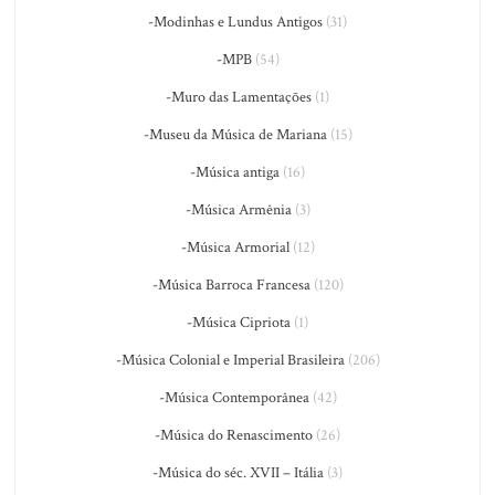
-Modinhas e Lundus Antigos
(31)
-MPB
(54)
-Muro das Lamentações
(1)
-Museu da Música de Mariana
(15)
-Música antiga
(16)
-Música Armênia
(3)
-Música Armorial
(12)
-Música Barroca Francesa
(120)
-Música Cipriota
(1)
-Música Colonial e Imperial Brasileira
(206)
-Música Contemporânea
(42)
-Música do Renascimento
(26)
-Música do séc. XVII – Itália
(3)