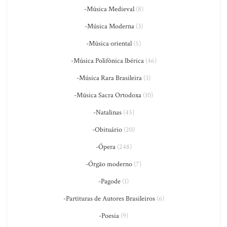
-Música Medieval
(8)
-Música Moderna
(3)
-Música oriental
(5)
-Música Polifônica Ibérica
(46)
-Música Rara Brasileira
(3)
-Música Sacra Ortodoxa
(10)
-Natalinas
(45)
-Obituário
(20)
-Ópera
(248)
-Órgão moderno
(7)
-Pagode
(1)
-Partituras de Autores Brasileiros
(6)
-Poesia
(9)