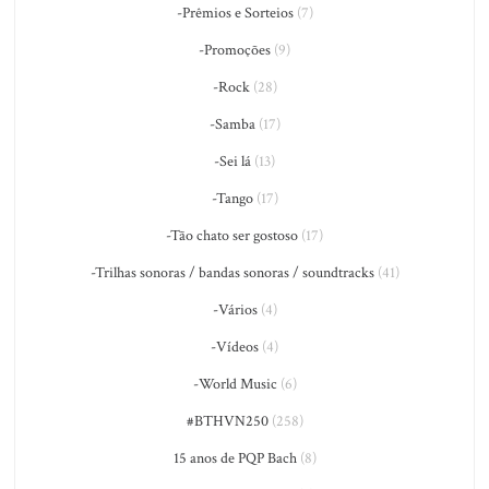
-Prêmios e Sorteios
(7)
-Promoções
(9)
-Rock
(28)
-Samba
(17)
-Sei lá
(13)
-Tango
(17)
-Tão chato ser gostoso
(17)
-Trilhas sonoras / bandas sonoras / soundtracks
(41)
-Vários
(4)
-Vídeos
(4)
-World Music
(6)
#BTHVN250
(258)
15 anos de PQP Bach
(8)