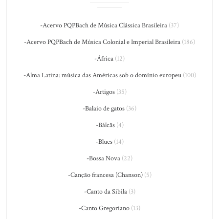
-Acervo PQPBach de Música Clássica Brasileira
(37)
-Acervo PQPBach de Música Colonial e Imperial Brasileira
(186)
-África
(12)
-Alma Latina: música das Américas sob o domínio europeu
(100)
-Artigos
(35)
-Balaio de gatos
(36)
-Bálcãs
(4)
-Blues
(14)
-Bossa Nova
(22)
-Canção francesa (Chanson)
(5)
-Canto da Sibila
(3)
-Canto Gregoriano
(13)