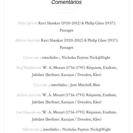
Comentários
Pedro Ipê
em
Ravi Shankar (1920-2012) & Philip Glass (1937):
Passages
Adilson Assis
em
Ravi Shankar (1920-2012) & Philip Glass (1937):
Passages
Cássio
em
.: interlúdio :. Nicholas Payton: Nick@Night
Raif Haddad
em
W. A. Mozart (1756-1791): Réquiem, Exultate,
Jubilate (Berliner, Karajan / Dresden, Klee)
Cisco
em
.: interlúdio :. Joni Mitchell: Blue
Adilson Assis
em
W. A. Mozart (1756-1791): Réquiem, Exultate,
Jubilate (Berliner, Karajan / Dresden, Klee)
José Eduardo
em
W. A. Mozart (1756-1791): Réquiem, Exultate,
Jubilate (Berliner, Karajan / Dresden, Klee)
Alberto
em
.: interlúdio :. Nicholas Payton: Nick@Night