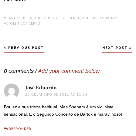
TAGS:
BARTÓK, BÉLA
,
BÉLA
,
BOULEZ, PIERRE
,
PIERRE
,
SHAHAM
,
VIOLIN CONCERTO
Navegação
PREVIOUS POST
NEXT POST
de
Post
0 comments /
Add your comment below
José Eduardo
disse:
22 DE JANEIRO DE 2011 ÀS 11:54
Boulez e sua frieza habitual. Mas Shaham é um violinista
sensacional. E o Segundo Concerto de Bartók é maravilhoso!
RESPONDER