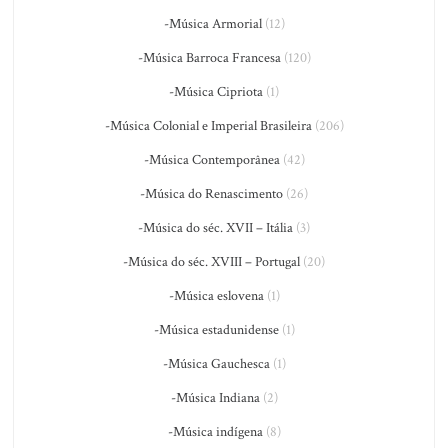
-Música Armorial
(12)
-Música Barroca Francesa
(120)
-Música Cipriota
(1)
-Música Colonial e Imperial Brasileira
(206)
-Música Contemporânea
(42)
-Música do Renascimento
(26)
-Música do séc. XVII – Itália
(3)
-Música do séc. XVIII – Portugal
(20)
-Música eslovena
(1)
-Música estadunidense
(1)
-Música Gauchesca
(1)
-Música Indiana
(2)
-Música indígena
(8)