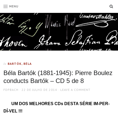
SE
MENU
BARTÓK, BÉLA
In
Béla Bartók (1881-1945): Pierre Boulez
conducts Bartók – CD 5 de 8
AUTHOR
POSTED
FDPBACH
22 DE JULHO DE 2014
LEAVE A COMMENT
ON
UM DOS MELHORES CDs DESTA SÉRIE IM-PER-
DÍ-VEL !!!