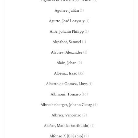
Aguilera de Heredia, Sebastián
(1)
Aguirre, Julián
(1)
Agurto, José Loaysa y
(1)
Ahle, Johann Philipp
(1)
Akpabot, Samuel
(1)
Alabiev, Alexander
(1)
Alain, Jehan
(2)
Albéniz, Isaac
(35)
Alberto de Gomez, Lluys
(1)
Albinoni, Tomaso
(16)
Albrechtsberger, Johann Georg
(4)
Albrici, Vincenzo
(2)
Aleñar, Mathías (atribuido)
(1)
Alfonso X (El Sabio)
(7)