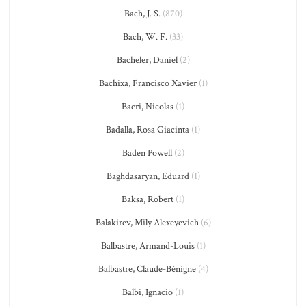
Bach, J. S.
(870)
Bach, W. F.
(33)
Bacheler, Daniel
(2)
Bachixa, Francisco Xavier
(1)
Bacri, Nicolas
(1)
Badalla, Rosa Giacinta
(1)
Baden Powell
(2)
Baghdasaryan, Eduard
(1)
Baksa, Robert
(1)
Balakirev, Mily Alexeyevich
(6)
Balbastre, Armand-Louis
(1)
Balbastre, Claude-Bénigne
(4)
Balbi, Ignacio
(1)