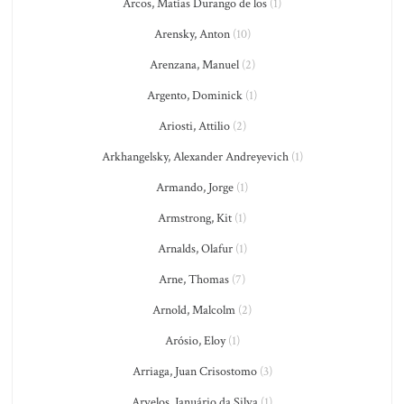
Arcos, Matías Durango de los
(1)
Arensky, Anton
(10)
Arenzana, Manuel
(2)
Argento, Dominick
(1)
Ariosti, Attilio
(2)
Arkhangelsky, Alexander Andreyevich
(1)
Armando, Jorge
(1)
Armstrong, Kit
(1)
Arnalds, Olafur
(1)
Arne, Thomas
(7)
Arnold, Malcolm
(2)
Arósio, Eloy
(1)
Arriaga, Juan Crisostomo
(3)
Arvelos, Januário da Silva
(1)