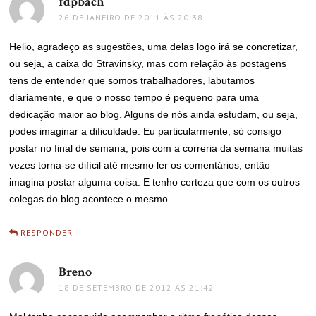
fdpbach
disse:
26 DE JANEIRO DE 2011 ÀS 20:38
Helio, agradeço as sugestões, uma delas logo irá se concretizar,
ou seja, a caixa do Stravinsky, mas com relação às postagens
tens de entender que somos trabalhadores, labutamos
diariamente, e que o nosso tempo é pequeno para uma
dedicação maior ao blog. Alguns de nós ainda estudam, ou seja,
podes imaginar a dificuldade. Eu particularmente, só consigo
postar no final de semana, pois com a correria da semana muitas
vezes torna-se difícil até mesmo ler os comentários, então
imagina postar alguma coisa. E tenho certeza que com os outros
colegas do blog acontece o mesmo.
RESPONDER
Breno
disse:
18 DE SETEMBRO DE 2012 ÀS 21:42