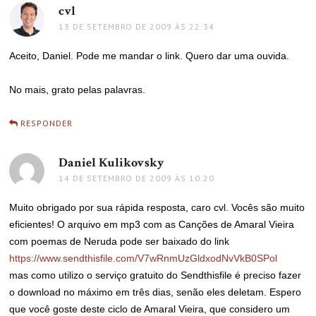
cvl
disse:
13 DE SETEMBRO DE 2009 ÀS 22:34
Aceito, Daniel. Pode me mandar o link. Quero dar uma ouvida.
No mais, grato pelas palavras.
RESPONDER
Daniel Kulikovsky
disse:
14 DE SETEMBRO DE 2009 ÀS 10:20
Muito obrigado por sua rápida resposta, caro cvl. Vocês são muito
eficientes! O arquivo em mp3 com as Canções de Amaral Vieira
com poemas de Neruda pode ser baixado do link
https://www.sendthisfile.com/V7wRnmUzGldxodNvVkB0SPol
mas como utilizo o serviço gratuito do Sendthisfile é preciso fazer
o download no máximo em três dias, senão eles deletam. Espero
que você goste deste ciclo de Amaral Vieira, que considero um