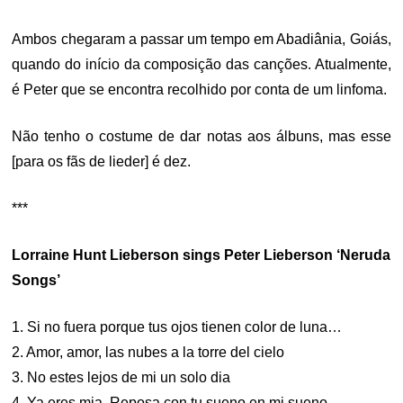
Ambos chegaram a passar um tempo em Abadiânia, Goiás,
quando do início da composição das canções. Atualmente,
é Peter que se encontra recolhido por conta de um linfoma.
Não tenho o costume de dar notas aos álbuns, mas esse
[para os fãs de lieder] é dez.
***
Lorraine Hunt Lieberson sings Peter Lieberson ‘Neruda
Songs’
1. Si no fuera porque tus ojos tienen color de luna…
2. Amor, amor, las nubes a la torre del cielo
3. No estes lejos de mi un solo dia
4. Ya eres mia. Reposa con tu sueno en mi sueno