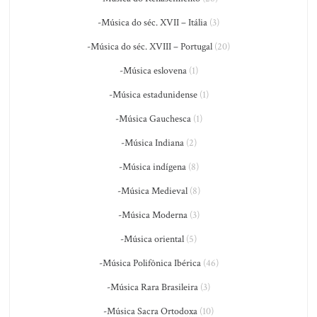
-Música do séc. XVII – Itália
(3)
-Música do séc. XVIII – Portugal
(20)
-Música eslovena
(1)
-Música estadunidense
(1)
-Música Gauchesca
(1)
-Música Indiana
(2)
-Música indígena
(8)
-Música Medieval
(8)
-Música Moderna
(3)
-Música oriental
(5)
-Música Polifônica Ibérica
(46)
-Música Rara Brasileira
(3)
-Música Sacra Ortodoxa
(10)