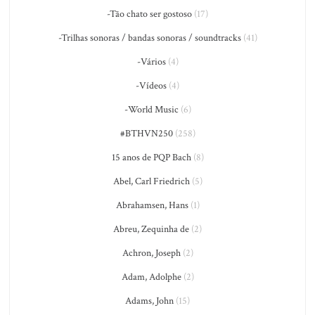
-Tão chato ser gostoso
(17)
-Trilhas sonoras / bandas sonoras / soundtracks
(41)
-Vários
(4)
-Vídeos
(4)
-World Music
(6)
#BTHVN250
(258)
15 anos de PQP Bach
(8)
Abel, Carl Friedrich
(5)
Abrahamsen, Hans
(1)
Abreu, Zequinha de
(2)
Achron, Joseph
(2)
Adam, Adolphe
(2)
Adams, John
(15)