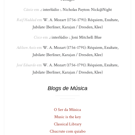
Cássio
em
.: interlúdio :. Nicholas Payton: Nick@Night
Raif Haddad
em
W. A. Mozart (1756-1791): Réquiem, Exultate,
Jubilate (Berliner, Karajan / Dresden, Klee)
Cisco
em
.: interlúdio :. Joni Mitchell: Blue
Adilson Assis
em
W. A. Mozart (1756-1791): Réquiem, Exultate,
Jubilate (Berliner, Karajan / Dresden, Klee)
José Eduardo
em
W. A. Mozart (1756-1791): Réquiem, Exultate,
Jubilate (Berliner, Karajan / Dresden, Klee)
Blogs de Música
O Ser da Música
Music is the key
Classical Library
Chucrute com quiabo