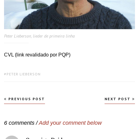
Peter Lieberson, lieder de primeira linha
CVL (link revalidado por PQP)
TAGS:
PETER LIEBERSON
Navegação
PREVIOUS POST
NEXT POST
de
Post
6 comments /
Add your comment below