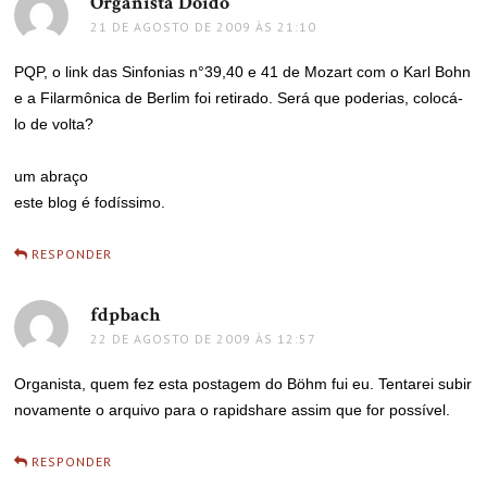
Organista Doido
disse:
21 DE AGOSTO DE 2009 ÀS 21:10
PQP, o link das Sinfonias n°39,40 e 41 de Mozart com o Karl Bohn
e a Filarmônica de Berlim foi retirado. Será que poderias, colocá-
lo de volta?
um abraço
este blog é fodíssimo.
RESPONDER
fdpbach
disse:
22 DE AGOSTO DE 2009 ÀS 12:57
Organista, quem fez esta postagem do Böhm fui eu. Tentarei subir
novamente o arquivo para o rapidshare assim que for possível.
RESPONDER