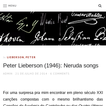
SE
MENU
LIEBERSON, PETER
In
Peter Lieberson (1946): Neruda songs
AUTHOR
POSTED
ADMIN
21 DE JULHO DE 2014
6 COMMENTS
ON
Foi uma surpresa pra mim encontrar em pleno século XXI
canções compostas com o mesmo brilhantismo das
Canções da Auvérnia
de Canteloube ou das
Quatro últimas