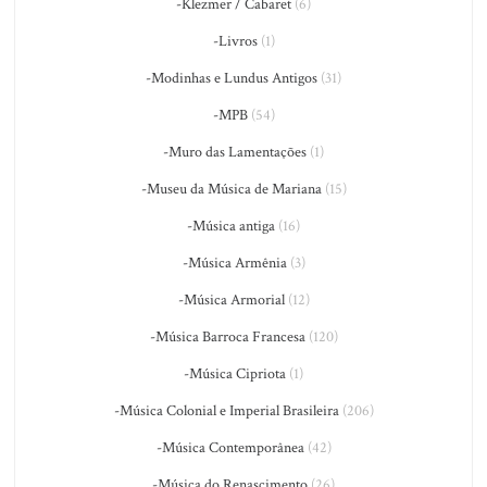
-Klezmer / Cabaret
(6)
-Livros
(1)
-Modinhas e Lundus Antigos
(31)
-MPB
(54)
-Muro das Lamentações
(1)
-Museu da Música de Mariana
(15)
-Música antiga
(16)
-Música Armênia
(3)
-Música Armorial
(12)
-Música Barroca Francesa
(120)
-Música Cipriota
(1)
-Música Colonial e Imperial Brasileira
(206)
-Música Contemporânea
(42)
-Música do Renascimento
(26)