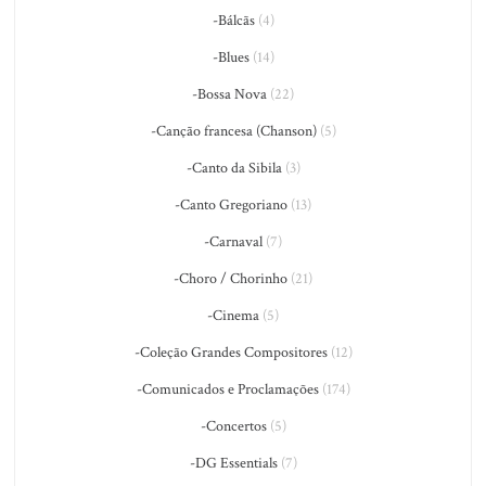
-Bálcãs
(4)
-Blues
(14)
-Bossa Nova
(22)
-Canção francesa (Chanson)
(5)
-Canto da Sibila
(3)
-Canto Gregoriano
(13)
-Carnaval
(7)
-Choro / Chorinho
(21)
-Cinema
(5)
-Coleção Grandes Compositores
(12)
-Comunicados e Proclamações
(174)
-Concertos
(5)
-DG Essentials
(7)