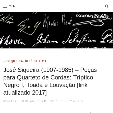
SE
MENU
SIQUEIRA, JOSÉ DE LIMA
In
José Siqueira (1907-1985) – Peças
para Quarteto de Cordas: Tríptico
Negro I, Toada e Louvação [link
atualizado 2017]
AUTHOR
POSTED
BISNAGA
30 DE AGOSTO DE 2012
11 COMMENTS
ON