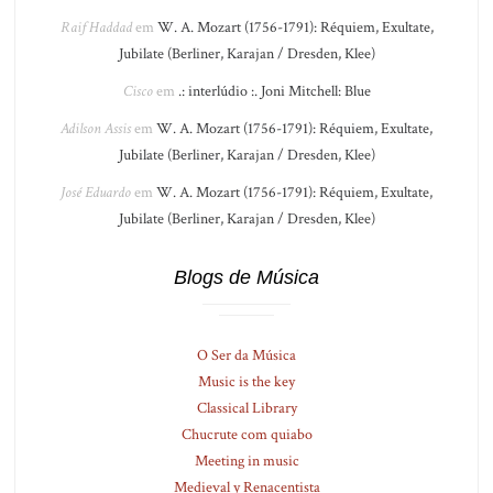
Raif Haddad
em
W. A. Mozart (1756-1791): Réquiem, Exultate,
Jubilate (Berliner, Karajan / Dresden, Klee)
Cisco
em
.: interlúdio :. Joni Mitchell: Blue
Adilson Assis
em
W. A. Mozart (1756-1791): Réquiem, Exultate,
Jubilate (Berliner, Karajan / Dresden, Klee)
José Eduardo
em
W. A. Mozart (1756-1791): Réquiem, Exultate,
Jubilate (Berliner, Karajan / Dresden, Klee)
Blogs de Música
O Ser da Música
Music is the key
Classical Library
Chucrute com quiabo
Meeting in music
Medieval y Renacentista