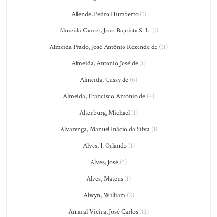
Allende, Pedro Humberto
(1)
Almeida Garret, João Baptista S. L.
(1)
Almeida Prado, José Antônio Rezende de
(11)
Almeida, Antônio José de
(1)
Almeida, Cussy de
(6)
Almeida, Francisco António de
(4)
Altenburg, Michael
(1)
Alvarenga, Manuel Inácio da Silva
(1)
Alves, J. Orlando
(1)
Alves, José
(5)
Alves, Mateus
(1)
Alwyn, William
(2)
Amaral Vieira, José Carlos
(13)