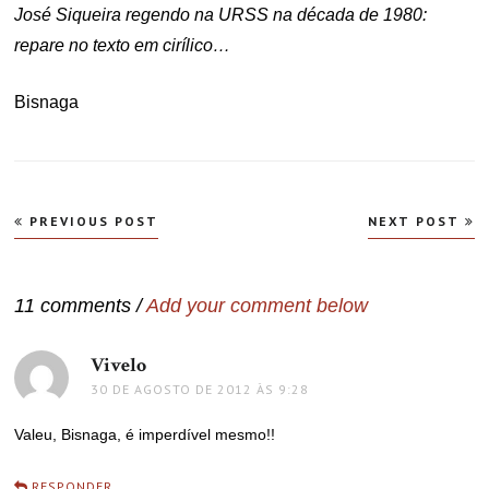
José Siqueira regendo na URSS na década de 1980:
repare no texto em cirílico…
Bisnaga
Navegação
PREVIOUS POST
NEXT POST
de
Post
11 comments /
Add your comment below
Vivelo
disse:
30 DE AGOSTO DE 2012 ÀS 9:28
Valeu, Bisnaga, é imperdível mesmo!!
RESPONDER