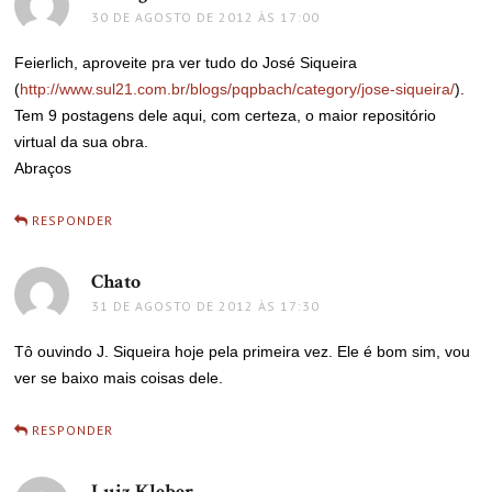
30 DE AGOSTO DE 2012 ÀS 17:00
Feierlich, aproveite pra ver tudo do José Siqueira
(
http://www.sul21.com.br/blogs/pqpbach/category/jose-siqueira/
).
Tem 9 postagens dele aqui, com certeza, o maior repositório
virtual da sua obra.
Abraços
RESPONDER
Chato
disse:
31 DE AGOSTO DE 2012 ÀS 17:30
Tô ouvindo J. Siqueira hoje pela primeira vez. Ele é bom sim, vou
ver se baixo mais coisas dele.
RESPONDER
Luiz Kleber
disse: