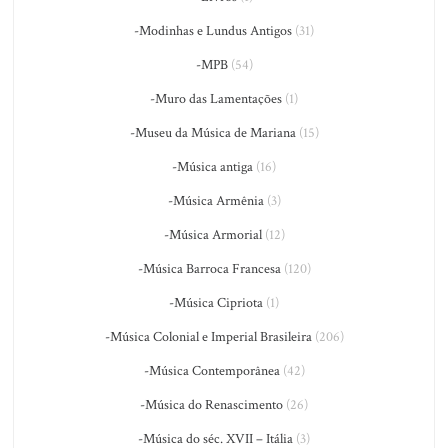
-Modinhas e Lundus Antigos
(31)
-MPB
(54)
-Muro das Lamentações
(1)
-Museu da Música de Mariana
(15)
-Música antiga
(16)
-Música Armênia
(3)
-Música Armorial
(12)
-Música Barroca Francesa
(120)
-Música Cipriota
(1)
-Música Colonial e Imperial Brasileira
(206)
-Música Contemporânea
(42)
-Música do Renascimento
(26)
-Música do séc. XVII – Itália
(3)