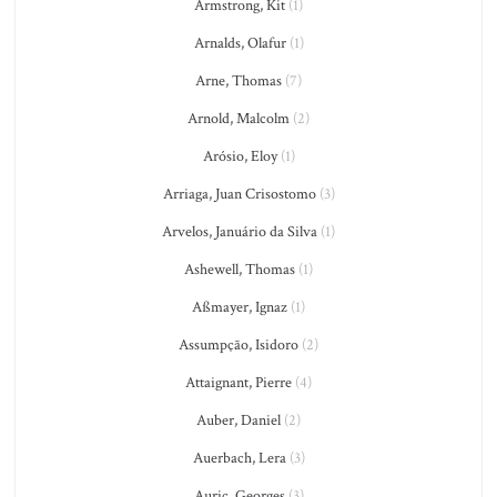
Armstrong, Kit
(1)
Arnalds, Olafur
(1)
Arne, Thomas
(7)
Arnold, Malcolm
(2)
Arósio, Eloy
(1)
Arriaga, Juan Crisostomo
(3)
Arvelos, Januário da Silva
(1)
Ashewell, Thomas
(1)
Aßmayer, Ignaz
(1)
Assumpção, Isidoro
(2)
Attaignant, Pierre
(4)
Auber, Daniel
(2)
Auerbach, Lera
(3)
Auric, Georges
(3)