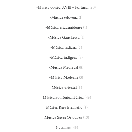
-Música do séc. XVIII – Portugal
(20)
-Música eslovena
(1)
-Música estadunidense
(1)
-Música Gauchesca
(1)
-Música Indiana
(2)
-Música indígena
(8)
-Música Medieval
(8)
-Música Moderna
(3)
-Música oriental
(5)
-Música Polifônica Ibérica
(46)
-Música Rara Brasileira
(3)
-Música Sacra Ortodoxa
(10)
-Natalinas
(45)