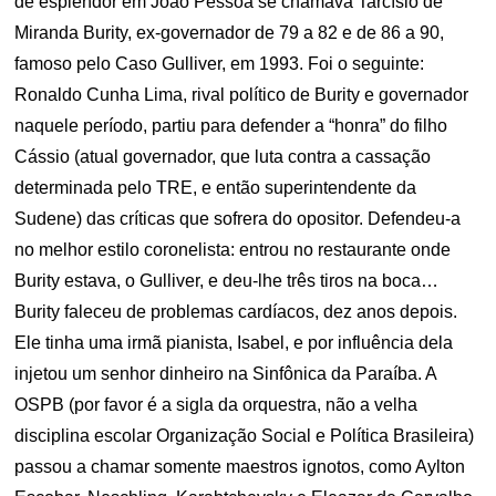
de esplendor em João Pessoa se chamava Tarcísio de
Miranda Burity, ex-governador de 79 a 82 e de 86 a 90,
famoso pelo Caso Gulliver, em 1993. Foi o seguinte:
Ronaldo Cunha Lima, rival político de Burity e governador
naquele período, partiu para defender a “honra” do filho
Cássio (atual governador, que luta contra a cassação
determinada pelo TRE, e então superintendente da
Sudene) das críticas que sofrera do opositor. Defendeu-a
no melhor estilo coronelista: entrou no restaurante onde
Burity estava, o Gulliver, e deu-lhe três tiros na boca…
Burity faleceu de problemas cardíacos, dez anos depois.
Ele tinha uma irmã pianista, Isabel, e por influência dela
injetou um senhor dinheiro na Sinfônica da Paraíba. A
OSPB (por favor é a sigla da orquestra, não a velha
disciplina escolar Organização Social e Política Brasileira)
passou a chamar somente maestros ignotos, como Aylton