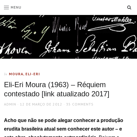
SE
MENU
MOURA, ELI-ERI
In
Eli-Eri Moura (1963) – Réquiem
contestado [link atualizado 2017]
AUTHOR
POSTED
ADMIN
12 DE MARÇO DE 2012
35 COMMENTS
ON
Acho que não se pode alegar conhecer a produção
erudita brasileira atual sem conhecer este autor – e