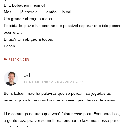
É! É bobagem mesmo!
Mas… …já escrevi… …então… la vai…
Um grande abraço a todos.
Felicidade, paz e luz enquanto é possível esperar que isto possa
ocorrer….
Então? Um abrção a todos.
Edson
RESPONDER
cvl
disse:
19 DE SETEMBRO DE 2008 ÀS 2:47
Bem, Edson, não há palavras que se percam se jogadas às
nuvens quando há ouvidos que anseiam por chuvas de idéias.
Li e comungo de tudo que você falou nesse post. Enquanto isso,
a gente reza pra ver se melhora, enquanto fazemos nossa parte