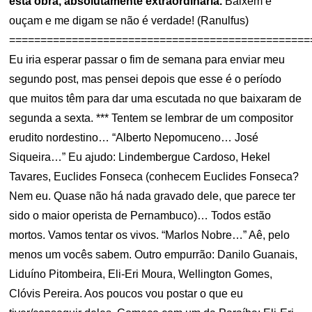
esta obra, absolutamente extraordinária.
Baixem e
ouçam e me digam se não é verdade! (Ranulfus)
================================================
Eu iria esperar passar o fim de semana para enviar meu
segundo post, mas pensei depois que esse é o período
que muitos têm para dar uma escutada no que baixaram de
segunda a sexta. *** Tentem se lembrar de um compositor
erudito nordestino… “Alberto Nepomuceno… José
Siqueira…” Eu ajudo: Lindembergue Cardoso, Hekel
Tavares, Euclides Fonseca (conhecem Euclides Fonseca?
Nem eu. Quase não há nada gravado dele, que parece ter
sido o maior operista de Pernambuco)… Todos estão
mortos. Vamos tentar os vivos. “Marlos Nobre…” Aê, pelo
menos um vocês sabem. Outro empurrão: Danilo Guanais,
Liduíno Pitombeira, Eli-Eri Moura, Wellington Gomes,
Clóvis Pereira. Aos poucos vou postar o que eu