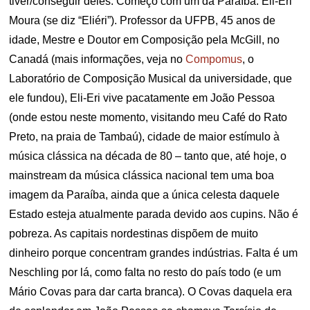
tiver/conseguir deles. Começo com um da Paraíba: Eli-Eri
Moura (se diz “Eliéri”). Professor da UFPB, 45 anos de
idade, Mestre e Doutor em Composição pela McGill, no
Canadá (mais informações, veja no
Compomus
, o
Laboratório de Composição Musical da universidade, que
ele fundou), Eli-Eri vive pacatamente em João Pessoa
(onde estou neste momento, visitando meu Café do Rato
Preto, na praia de Tambaú), cidade de maior estímulo à
música clássica na década de 80 – tanto que, até hoje, o
mainstream da música clássica nacional tem uma boa
imagem da Paraíba, ainda que a única celesta daquele
Estado esteja atualmente parada devido aos cupins. Não é
pobreza. As capitais nordestinas dispõem de muito
dinheiro porque concentram grandes indústrias. Falta é um
Neschling por lá, como falta no resto do país todo (e um
Mário Covas para dar carta branca). O Covas daquela era