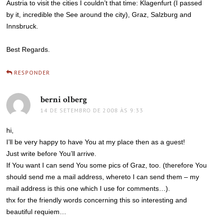
Austria to visit the cities I couldn’t that time: Klagenfurt (I passed
by it, incredible the See around the city), Graz, Salzburg and
Innsbruck.
Best Regards.
RESPONDER
berni olberg
disse:
14 DE SETEMBRO DE 2008 ÀS 9:33
hi,
I’ll be very happy to have You at my place then as a guest!
Just write before You’ll arrive.
If You want I can send You some pics of Graz, too. (therefore You
should send me a mail address, whereto I can send them – my
mail address is this one which I use for comments…).
thx for the friendly words concerning this so interesting and
beautiful requiem…