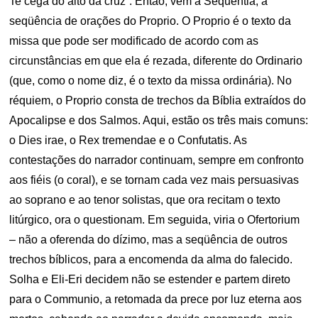
Te cega do alto da cruz”. Então, vem a Sequentia, a
seqüência de orações do Proprio. O Proprio é o texto da
missa que pode ser modificado de acordo com as
circunstâncias em que ela é rezada, diferente do Ordinario
(que, como o nome diz, é o texto da missa ordinária). No
réquiem, o Proprio consta de trechos da Bíblia extraídos do
Apocalipse e dos Salmos. Aqui, estão os três mais comuns:
o Dies irae, o Rex tremendae e o Confutatis. As
contestações do narrador continuam, sempre em confronto
aos fiéis (o coral), e se tornam cada vez mais persuasivas
ao soprano e ao tenor solistas, que ora recitam o texto
litúrgico, ora o questionam. Em seguida, viria o Ofertorium
– não a oferenda do dízimo, mas a seqüência de outros
trechos bíblicos, para a encomenda da alma do falecido.
Solha e Eli-Eri decidem não se estender e partem direto
para o Communio, a retomada da prece por luz eterna aos