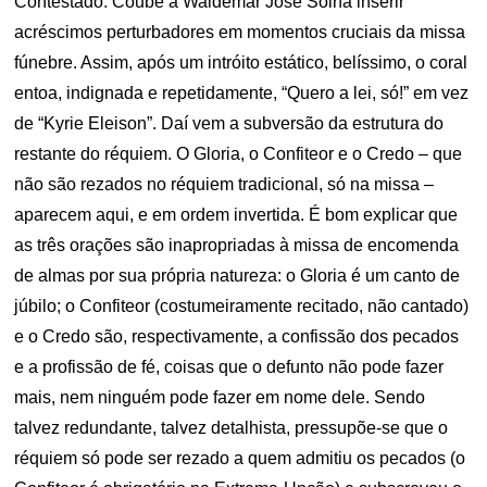
Contestado. Coube a Waldemar José Solha inserir
acréscimos perturbadores em momentos cruciais da missa
fúnebre. Assim, após um intróito estático, belíssimo, o coral
entoa, indignada e repetidamente, “Quero a lei, só!” em vez
de “Kyrie Eleison”. Daí vem a subversão da estrutura do
restante do réquiem. O Gloria, o Confiteor e o Credo – que
não são rezados no réquiem tradicional, só na missa –
aparecem aqui, e em ordem invertida. É bom explicar que
as três orações são inapropriadas à missa de encomenda
de almas por sua própria natureza: o Gloria é um canto de
júbilo; o Confiteor (costumeiramente recitado, não cantado)
e o Credo são, respectivamente, a confissão dos pecados
e a profissão de fé, coisas que o defunto não pode fazer
mais, nem ninguém pode fazer em nome dele. Sendo
talvez redundante, talvez detalhista, pressupõe-se que o
réquiem só pode ser rezado a quem admitiu os pecados (o