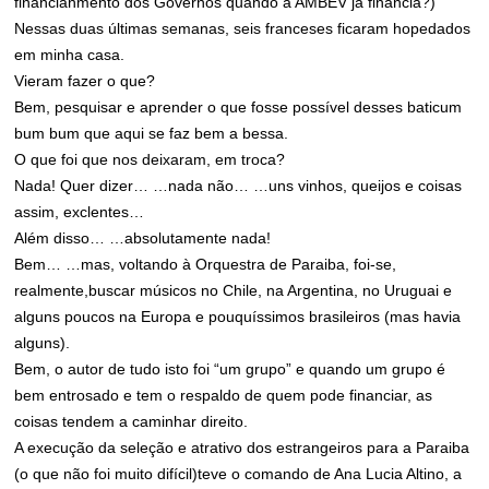
financianmento dos Governos quando a AMBEV já financia?)
Nessas duas últimas semanas, seis franceses ficaram hopedados
em minha casa.
Vieram fazer o que?
Bem, pesquisar e aprender o que fosse possível desses baticum
bum bum que aqui se faz bem a bessa.
O que foi que nos deixaram, em troca?
Nada! Quer dizer… …nada não… …uns vinhos, queijos e coisas
assim, exclentes…
Além disso… …absolutamente nada!
Bem… …mas, voltando à Orquestra de Paraiba, foi-se,
realmente,buscar músicos no Chile, na Argentina, no Uruguai e
alguns poucos na Europa e pouquíssimos brasileiros (mas havia
alguns).
Bem, o autor de tudo isto foi “um grupo” e quando um grupo é
bem entrosado e tem o respaldo de quem pode financiar, as
coisas tendem a caminhar direito.
A execução da seleção e atrativo dos estrangeiros para a Paraiba
(o que não foi muito difícil)teve o comando de Ana Lucia Altino, a