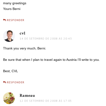
many greetings
Yours Berni
RESPONDER
cvl
disse:
14 DE SETEMBRO DE 2008 ÀS 20:43
Thank you very much, Berni.
Be sure that when I plan to travel again to Austria I’ll write to you.
Best, CVL
RESPONDER
Rameau
disse:
12 DE SETEMBRO DE 2008 ÀS 17:05