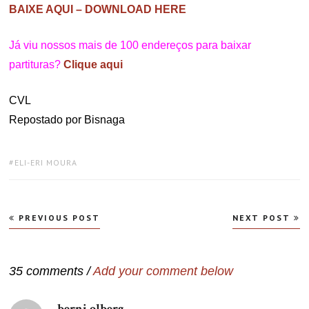
BAIXE AQUI – DOWNLOAD HERE
Já viu nossos mais de 100 endereços para baixar
partituras?
Clique aqui
CVL
Repostado por Bisnaga
TAGS:
ELI-ERI MOURA
Navegação
PREVIOUS POST
NEXT POST
de
Post
35 comments /
Add your comment below
berni olberg
disse: