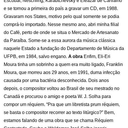
Escobar, Neschling, Karabtchevsky e Eleazar de Carvalho
e se tornou a primeira do país a gravar um CD, em 1988.
Gravaram nos States, motivo pelo qual somente se podia
comprá-lo importado. Nesse mesmo ano, abri minha filial
do Café, perto de onde se situa o Mercado de Artesanato
da Paraíba. Some-se a essa aurora da música clássica
naquele Estado a fundação do Departamento de Música da
UFPB, em 1984, salvo engano.
A obra
Enfim, Eli-Eri
Moura tinha um sobrinho a quem era muito ligado, Franklin
Moura, que morreu aos 29 anos, em 1991, duma infecção
causada por uma bactéria desconhecida. Dois anos
depois, o compositor voltou ao Brasil de seu mestrado no
Canadá e procurou o amigo e poeta W. J. Solha para
compor um réquiem. “Pra que um libretista prum réquiem,
se basta o compositor recorrer ao texto litúrgico?” Bem,
estamos falando de uma obra que se chama Réquiem