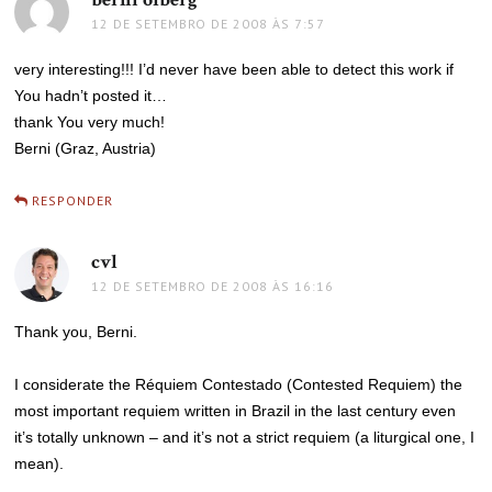
12 DE SETEMBRO DE 2008 ÀS 7:57
very interesting!!! I’d never have been able to detect this work if
You hadn’t posted it…
thank You very much!
Berni (Graz, Austria)
RESPONDER
cvl
disse:
12 DE SETEMBRO DE 2008 ÀS 16:16
Thank you, Berni.
I considerate the Réquiem Contestado (Contested Requiem) the
most important requiem written in Brazil in the last century even
it’s totally unknown – and it’s not a strict requiem (a liturgical one, I
mean).