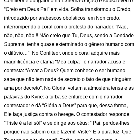
Confiteor é obrigatório na Extrema-Unção) e subscreveu o
“Creio em Deus Pai” em vida. Solha transformou o Credo,
introduzido por arabescos oboísticos, em Non credo,
interrompendo o coral com o protesto do narrador: “Não,
não, não, não!!! Não creio que Tu, Deus, sendo a Bondade
Suprema, tenha quase exterminado o gênero humano com
o dilúvio…”. No Confiteor, onde o coral adquire mais
magnificência e clama “Mea culpa”, o narrador acusa e
contesta: “Amar a Deus? Quem conhece o ser humano
sabe que não tem nada de secreto o fato de que ninguém
ama por decreto”. No Gloria, voltam a atmosfera tensa e as
palavras do Kyrie: a turba se enfurece com o narrador
contestador e dá “Glória a Deus” para que, dessa forma,
Ele faça justiça contra o herege. O contestador responde
“Triste é a lei só!” e se dirige aos céus: “‘Pai, perdoa-lhes,
porque não sabem o que fazem!’ Viste? É a pura luz! Que