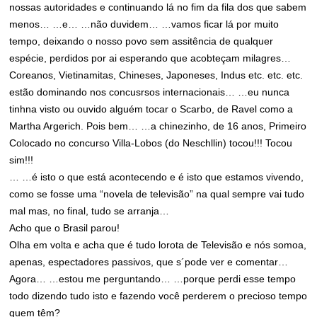
nossas autoridades e continuando lá no fim da fila dos que sabem
menos… …e… …não duvidem… …vamos ficar lá por muito
tempo, deixando o nosso povo sem assitência de qualquer
espécie, perdidos por ai esperando que acobteçam milagres…
Coreanos, Vietinamitas, Chineses, Japoneses, Indus etc. etc. etc.
estão dominando nos concusrsos internacionais… …eu nunca
tinhna visto ou ouvido alguém tocar o Scarbo, de Ravel como a
Martha Argerich. Pois bem… …a chinezinho, de 16 anos, Primeiro
Colocado no concurso Villa-Lobos (do Neschllin) tocou!!! Tocou
sim!!!
… …é isto o que está acontecendo e é isto que estamos vivendo,
como se fosse uma “novela de televisão” na qual sempre vai tudo
mal mas, no final, tudo se arranja…
Acho que o Brasil parou!
Olha em volta e acha que é tudo lorota de Televisão e nós somoa,
apenas, espectadores passivos, que s´pode ver e comentar…
Agora… …estou me perguntando… …porque perdi esse tempo
todo dizendo tudo isto e fazendo você perderem o precioso tempo
quem têm?