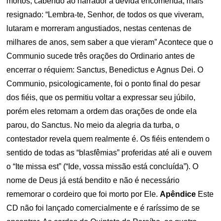
mortos, cabendo ao narrador a devida encomenda, mais
resignado: “Lembra-te, Senhor, de todos os que viveram,
lutaram e morreram angustiados, nestas centenas de
milhares de anos, sem saber a que vieram” Acontece que o
Communio sucede três orações do Ordinario antes de
encerrar o réquiem: Sanctus, Benedictus e Agnus Dei. O
Communio, psicologicamente, foi o ponto final do pesar
dos fiéis, que os permitiu voltar a expressar seu júbilo,
porém eles retomam a ordem das orações de onde ela
parou, do Sanctus. No meio da alegria da turba, o
contestador revela quem realmente é. Os fiéis entendem o
sentido de todas as “blasfêmias” proferidas até ali e ouvem
o “Ite missa est” (“Ide, vossa missão está concluída”). O
nome de Deus já está bendito e não é necessário
rememorar o cordeiro que foi morto por Ele.
Apêndice
Este
CD não foi lançado comercialmente e é raríssimo de se