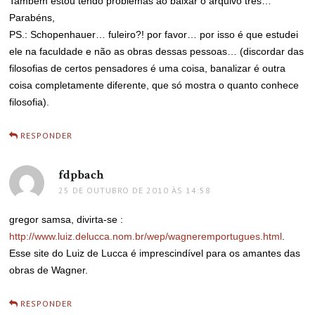
Também estou tendo problemas ao baixar o arquivo três…
Parabéns,
PS.: Schopenhauer… fuleiro?! por favor… por isso é que estudei
ele na faculdade e não as obras dessas pessoas… (discordar das
filosofias de certos pensadores é uma coisa, banalizar é outra
coisa completamente diferente, que só mostra o quanto conhece
filosofia).
RESPONDER
fdpbach
disse:
25 DE OUTUBRO DE 2010 ÀS 14:58
gregor samsa, divirta-se :
http://www.luiz.delucca.nom.br/wep/wagneremportugues.html
.
Esse site do Luiz de Lucca é imprescindível para os amantes das
obras de Wagner.
RESPONDER