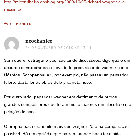
http://miltonribeiro.opsblog.org/2009/10/05/richard-wagner-e-o-
nazismo/
RESPONDER
neochanlee
disse:
24 DE OUTUBRO DE 2010 ÀS 13:11
Sem querer estragar o post sucitando discussões, digo que é um
absurdo considerar esse povo todo precurssor de wagner como
filósofos. Schopenhauer , por exemplo, não passa um pensador
fulero. Basta ler as obras dele p’ra notar isso.
Por outro lado, paparicar wagner em detrimento de outros
grandes compositores que foram muito maiores em filosofia é mó
pelação de saco.
O próprio bach era muito mais que wagner. Não há comparação
possível. Há um episódio que narram, aonde bach teria sido