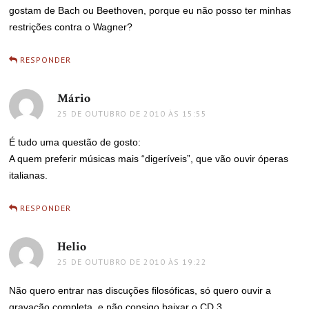
gostam de Bach ou Beethoven, porque eu não posso ter minhas
restrições contra o Wagner?
RESPONDER
Mário
disse:
25 DE OUTUBRO DE 2010 ÀS 15:55
É tudo uma questão de gosto:
A quem preferir músicas mais “digeríveis”, que vão ouvir óperas
italianas.
RESPONDER
Helio
disse:
25 DE OUTUBRO DE 2010 ÀS 19:22
Não quero entrar nas discuções filosóficas, só quero ouvir a
gravação completa, e não consigo baixar o CD 3