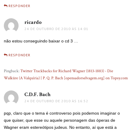
RESPONDER
ricardo
disse:
24 DE OUTUBRO DE 2010 ÀS 14:01
não estou conseguindo baixar o cd 3 …
RESPONDER
Pingback:
Twitter Trackbacks for Richard Wagner (1813-1883) - Die
Walküre (A Valquíria) | P. Q. P. Bach [opensadorselvagem.org] on Topsy.com
C.D.F. Bach
disse:
24 DE OUTUBRO DE 2010 ÀS 16:52
pqp, claro que o tema é controverso pois podemos imaginar o
que quiser, que esse ou aquele personagem das óperas de
Wagner eram estereótipos judeus. No entanto, aí que está a