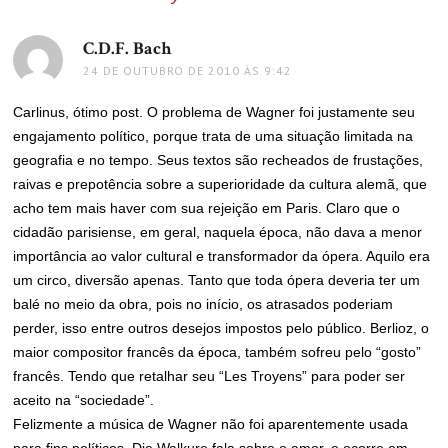
C.D.F. Bach
disse:
24 DE OUTUBRO DE 2010 ÀS 9:42
Carlinus, ótimo post. O problema de Wagner foi justamente seu
engajamento político, porque trata de uma situação limitada na
geografia e no tempo. Seus textos são recheados de frustações,
raivas e prepotência sobre a superioridade da cultura alemã, que
acho tem mais haver com sua rejeição em Paris. Claro que o
cidadão parisiense, em geral, naquela época, não dava a menor
importância ao valor cultural e transformador da ópera. Aquilo era
um circo, diversão apenas. Tanto que toda ópera deveria ter um
balé no meio da obra, pois no início, os atrasados poderiam
perder, isso entre outros desejos impostos pelo público. Berlioz, o
maior compositor francês da época, também sofreu pelo “gosto”
francês. Tendo que retalhar seu “Les Troyens” para poder ser
aceito na “sociedade”.
Felizmente a música de Wagner não foi aparentemente usada
para fins políticos, Die Walkure fala sobre o amor, e ocorre em