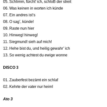
05. Schlimm, fürcht’ ich, schloB der streit
06. Was keinen in worten ich künde
07. Ein andres ist’s
08. O sag’, künde!
09. Raste nun hier
10. Hinweg! hinweg!
11. Siegmund! sieh auf mich!
12. Hehe bist du, und heilig gewahr’ ich
13. So wenig achtest du ewige wonne
DISCO 3
01. Zauberfest bezämt ein schlaf
02. Kehrte der vater nur heim!
Ato 3