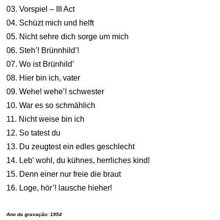
03. Vorspiel – III Act
04. Schüzt mich und helft
05. Nicht sehre dich sorge um mich
06. Steh’! Brünnhild’!
07. Wo ist Brünhild’
08. Hier bin ich, vater
09. Wehe! wehe’! schwester
10. War es so schmählich
11. Nicht weise bin ich
12. So tatest du
13. Du zeugtest ein edles geschlecht
14. Leb’ wohl, du kühnes, herrliches kind!
15. Denn einer nur freie die braut
16. Loge, hör’! lausche hieher!
Ano da gravação: 1954