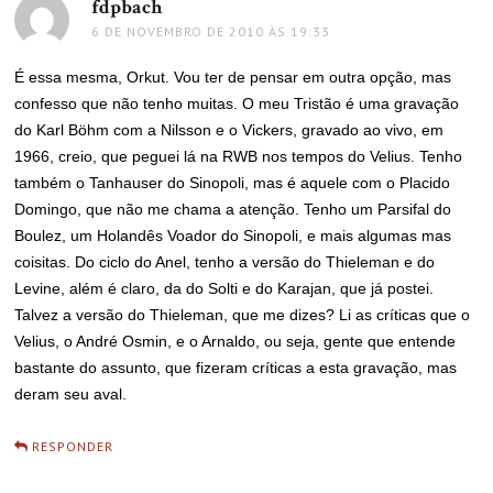
fdpbach
disse:
6 DE NOVEMBRO DE 2010 ÀS 19:33
É essa mesma, Orkut. Vou ter de pensar em outra opção, mas
confesso que não tenho muitas. O meu Tristão é uma gravação
do Karl Böhm com a Nilsson e o Vickers, gravado ao vivo, em
1966, creio, que peguei lá na RWB nos tempos do Velius. Tenho
também o Tanhauser do Sinopoli, mas é aquele com o Placido
Domingo, que não me chama a atenção. Tenho um Parsifal do
Boulez, um Holandês Voador do Sinopoli, e mais algumas mas
coisitas. Do ciclo do Anel, tenho a versão do Thieleman e do
Levine, além é claro, da do Solti e do Karajan, que já postei.
Talvez a versão do Thieleman, que me dizes? Li as críticas que o
Velius, o André Osmin, e o Arnaldo, ou seja, gente que entende
bastante do assunto, que fizeram críticas a esta gravação, mas
deram seu aval.
RESPONDER