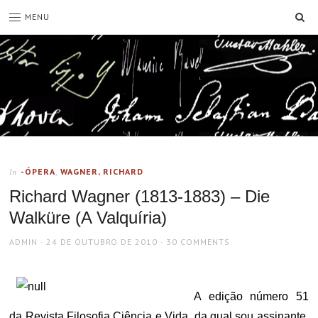
SE
MENU
-ÓPERA
,
WAGNER, RICHARD
In
Richard Wagner (1813-1883) – Die
Walküre (A Valquíria)
AUTHOR
POSTED
ADMIN
24 DE OUTUBRO DE 2010
30 COMMENTS
ON
A edição número 51
da Revista Filosofia Ciência e Vida, da qual sou assinante,