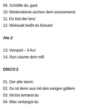
09. Schläfts du, gast
10. Winterstürme wichen dem wonnemond
11. Du bist der lenz
12. Wehwalt heiBt du fürwahr
Ato 2
13. Vorspiel – II Act
14. Nun zäume dein roB
DISCO 2
01. Der alte sturm
02. So ist denn aus mit den ewigen göttern
03. Nichts lerntest du
04. Was verlangst du