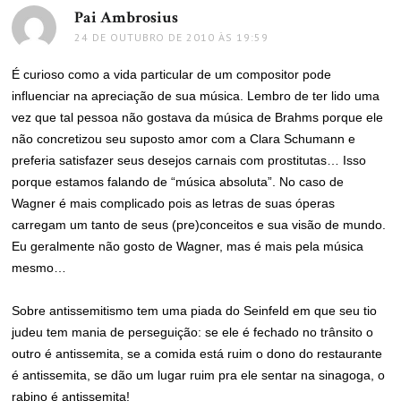
Pai Ambrosius
disse:
24 DE OUTUBRO DE 2010 ÀS 19:59
É curioso como a vida particular de um compositor pode
influenciar na apreciação de sua música. Lembro de ter lido uma
vez que tal pessoa não gostava da música de Brahms porque ele
não concretizou seu suposto amor com a Clara Schumann e
preferia satisfazer seus desejos carnais com prostitutas… Isso
porque estamos falando de “música absoluta”. No caso de
Wagner é mais complicado pois as letras de suas óperas
carregam um tanto de seus (pre)conceitos e sua visão de mundo.
Eu geralmente não gosto de Wagner, mas é mais pela música
mesmo…
Sobre antissemitismo tem uma piada do Seinfeld em que seu tio
judeu tem mania de perseguição: se ele é fechado no trânsito o
outro é antissemita, se a comida está ruim o dono do restaurante
é antissemita, se dão um lugar ruim pra ele sentar na sinagoga, o
rabino é antissemita!