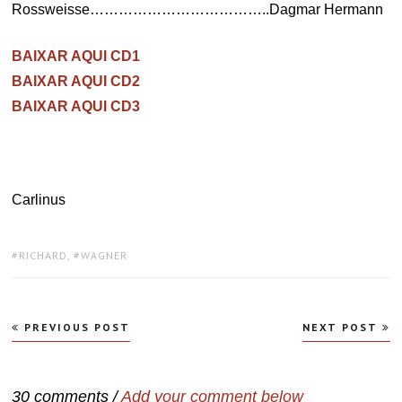
Rossweisse………………………………..Dagmar Hermann
BAIXAR AQUI CD1
BAIXAR AQUI CD2
BAIXAR AQUI CD3
Carlinus
TAGS:
RICHARD
,
WAGNER
Navegação
PREVIOUS POST
NEXT POST
de
Post
30 comments /
Add your comment below