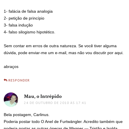
1- falácia de falsa analogia
2- petição de princípio
3- falsa indução
4- falso silogismo hipotético.
Sem contar em erros de outra natureza. Se você tiver alguma
dúvida, pode enviar-me um e-mail, mas não vou discutir por aqui.
abraços
RESPONDER
Mau, o Intrépido
disse:
24 DE OUTUBRO DE 2010 ÀS 17:41
Bela postagem, Carlinus.
Poderia postar todo O Anel de Furtwängler. Acredito também que
poderia postar as outras óperas de Wagner — Tristão e Isolda,