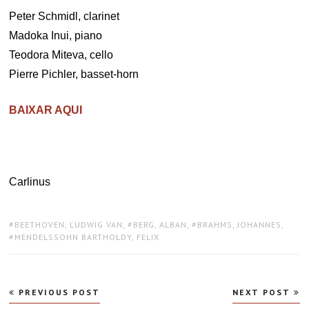
Peter Schmidl, clarinet
Madoka Inui, piano
Teodora Miteva, cello
Pierre Pichler, basset-horn
BAIXAR AQUI
Carlinus
TAGS:
BEETHOVEN, LUDWIG VAN
,
BERG, ALBAN
,
BRAHMS, JOHANNES
,
MENDELSSOHN BARTHOLDY, FELIX
Navegação
PREVIOUS POST
NEXT POST
de