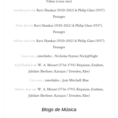
Valsas (coisa rara)
candida pires
em
Ravi Shankar (1920-2012) & Philip Glass (1937):
Passages
Pedro Ipê
em
Ravi Shankar (1920-2012) & Philip Glass (1937):
Passages
Adilson Assis
em
Ravi Shankar (1920-2012) & Philip Glass (1937):
Passages
Cássio
em
.: interlúdio :. Nicholas Payton: Nick@Night
Raif Haddad
em
W. A. Mozart (1756-1791): Réquiem, Exultate,
Jubilate (Berliner, Karajan / Dresden, Klee)
Cisco
em
.: interlúdio :. Joni Mitchell: Blue
Adilson Assis
em
W. A. Mozart (1756-1791): Réquiem, Exultate,
Jubilate (Berliner, Karajan / Dresden, Klee)
Blogs de Música