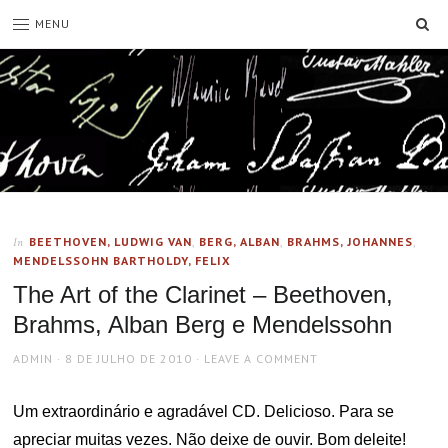
SE
MENU
BEETHOVEN, LUDWIG VAN
,
BERG, ALBAN
,
BRAHMS, JOHANNES
,
In
MENDELSSOHN BARTHOLDY, FELIX
The Art of the Clarinet – Beethoven,
Brahms, Alban Berg e Mendelssohn
AUTHOR
POSTED
ADMIN
8 DE JULHO DE 2010
LEAVE A COMMENT
ON
Um extraordinário e agradável CD. Delicioso. Para se
apreciar muitas vezes. Não deixe de ouvir. Bom deleite!