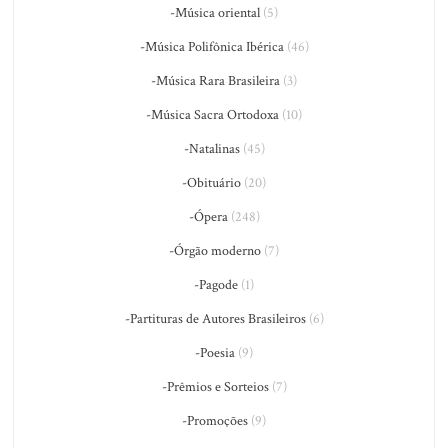
-Música oriental
(5)
-Música Polifônica Ibérica
(46)
-Música Rara Brasileira
(3)
-Música Sacra Ortodoxa
(10)
-Natalinas
(45)
-Obituário
(20)
-Ópera
(248)
-Órgão moderno
(7)
-Pagode
(1)
-Partituras de Autores Brasileiros
(6)
-Poesia
(9)
-Prêmios e Sorteios
(7)
-Promoções
(9)