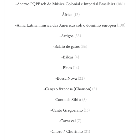
-Acervo PQPBach de Música Colonial e Imperial Brasileira
(186)
-África
(12)
-Alma Latina: música das Américas sob o domínio europeu
(100)
-Artigos
(35)
-Balaio de gatos
(36)
-Bálcãs
(4)
-Blues
(14)
-Bossa Nova
(22)
-Canção francesa (Chanson)
(5)
-Canto da Sibila
(3)
-Canto Gregoriano
(13)
-Carnaval
(7)
-Choro / Chorinho
(21)