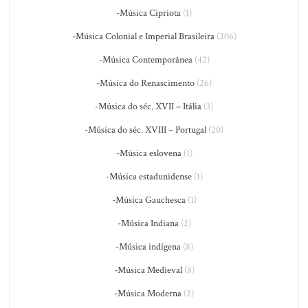
-Música Cipriota
(1)
-Música Colonial e Imperial Brasileira
(206)
-Música Contemporânea
(42)
-Música do Renascimento
(26)
-Música do séc. XVII – Itália
(3)
-Música do séc. XVIII – Portugal
(20)
-Música eslovena
(1)
-Música estadunidense
(1)
-Música Gauchesca
(1)
-Música Indiana
(2)
-Música indígena
(8)
-Música Medieval
(8)
-Música Moderna
(2)