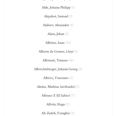
Ahle, Johann Philipp
(1)
Akpabot, Samuel
(1)
Alabiev, Alexander
(1)
Alain, Jehan
(2)
Albéniz, Isaac
(35)
Alberto de Gomez, Lluys
(1)
Albinoni, Tomaso
(16)
Albrechtsberger, Johann Georg
(4)
Albrici, Vincenzo
(2)
Aleñar, Mathías (atribuido)
(1)
Alfonso X (El Sabio)
(7)
Alfvén, Hugo
(2)
Ali-Zadeh, Franghiz
(2)