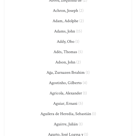
Abreu, Zequinha de
(2)
Achron, Joseph
(2)
Adam, Adolphe
(2)
Adams, John
(15)
Addy, Obo
(1)
Adès, Thomas
(5)
Adson, John
(2)
Ağa, Zurnazen Ibrahim
(1)
Agostinho, Gilberto
(4)
Agricola, Alexander
(1)
Aguiar, Ernani
(5)
Aguilera de Heredia, Sebastián
(1)
Aguirre, Julián
(1)
Agurto, José Loaysa y
(1)