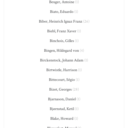
Beuger, Antoine
(1)
Biato, Eduardo
(1)
Biber, Heinrich Ignaz Franz
(26)
Biebl, Franz Xaver
(1)
Binchois, Gilles
(1)
Bingen, Hildegard von
(4)
Birckenstock, Johann Adam
(1)
Birtwistle, Harrison
(1)
Bittecourt, Ségio
(1)
Bizet, Georges
(28)
Bjarnason, Daníel
(1)
Bjørnstad, Ketil
(1)
Blake, Howard
(1)