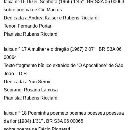
faixa n.º16 Dizei, Senhora (1966) 1’45” . BR S3A 06 00063
sobre poema de Cid Marcus
Dedicada a Andrea Kaiser e Rubens Ricciardi
Tenor: Fernando Portari
Pianista: Rubens Ricciardi
faixa n.º 17 A mulher e o dragão (1967) 2’07” . BR S3A 06
00064
Texto-fragmento bíblico extraído de “O Apocalipse” de São
João – D.P.
Dedicada a Yuri Serov
Soprano: Rosana Lamosa
Pianista: Rubens Ricciardi
faixa n.º 18 Poeminha poemeto poemeu poesseu poessua
da flor (1984) 1’31” . BR S3A 06 00065
sobre poema de Décio Pignatari