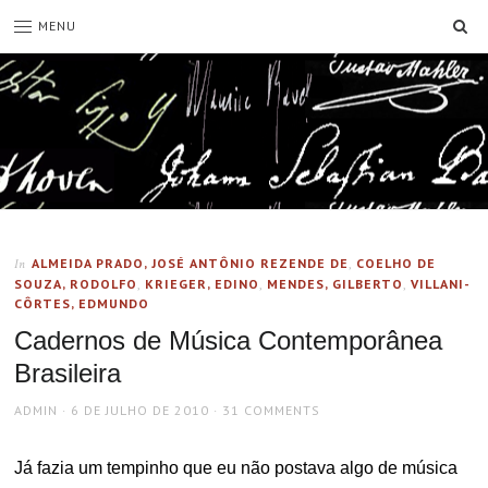
SE
MENU
ALMEIDA PRADO, JOSÉ ANTÔNIO REZENDE DE
,
COELHO DE
In
SOUZA, RODOLFO
,
KRIEGER, EDINO
,
MENDES, GILBERTO
,
VILLANI-
CÔRTES, EDMUNDO
Cadernos de Música Contemporânea
Brasileira
AUTHOR
POSTED
ADMIN
6 DE JULHO DE 2010
31 COMMENTS
ON
Já fazia um tempinho que eu não postava algo de música