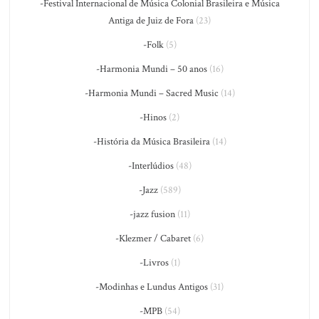
-Festival Internacional de Música Colonial Brasileira e Música
Antiga de Juiz de Fora
(23)
-Folk
(5)
-Harmonia Mundi – 50 anos
(16)
-Harmonia Mundi – Sacred Music
(14)
-Hinos
(2)
-História da Música Brasileira
(14)
-Interlúdios
(48)
-Jazz
(589)
-jazz fusion
(11)
-Klezmer / Cabaret
(6)
-Livros
(1)
-Modinhas e Lundus Antigos
(31)
-MPB
(54)