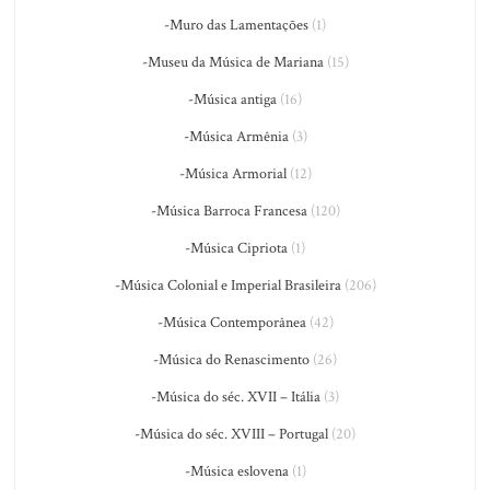
-Muro das Lamentações
(1)
-Museu da Música de Mariana
(15)
-Música antiga
(16)
-Música Armênia
(3)
-Música Armorial
(12)
-Música Barroca Francesa
(120)
-Música Cipriota
(1)
-Música Colonial e Imperial Brasileira
(206)
-Música Contemporânea
(42)
-Música do Renascimento
(26)
-Música do séc. XVII – Itália
(3)
-Música do séc. XVIII – Portugal
(20)
-Música eslovena
(1)