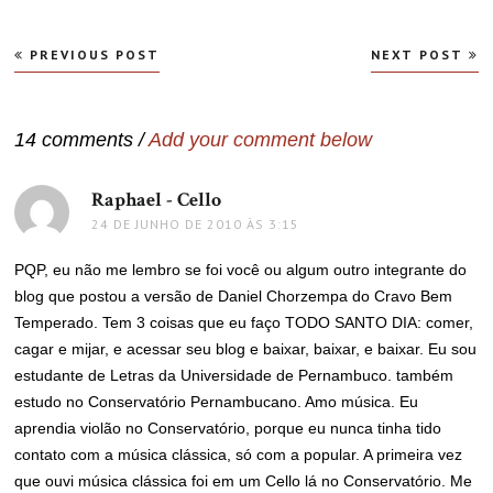
Navegação
PREVIOUS POST
NEXT POST
de
Post
14 comments /
Add your comment below
Raphael - Cello
disse:
24 DE JUNHO DE 2010 ÀS 3:15
PQP, eu não me lembro se foi você ou algum outro integrante do
blog que postou a versão de Daniel Chorzempa do Cravo Bem
Temperado. Tem 3 coisas que eu faço TODO SANTO DIA: comer,
cagar e mijar, e acessar seu blog e baixar, baixar, e baixar. Eu sou
estudante de Letras da Universidade de Pernambuco. também
estudo no Conservatório Pernambucano. Amo música. Eu
aprendia violão no Conservatório, porque eu nunca tinha tido
contato com a música clássica, só com a popular. A primeira vez
que ouvi música clássica foi em um Cello lá no Conservatório. Me