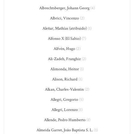
Albrechtsberger, Johann Georg
(4)
Albrici, Vincenzo
(2)
Aleñar, Mathías (atribuido)
(1)
Alfonso X (El Sabio)
(7)
Alfvén, Hugo
(2)
Ali-Zadeh, Franghiz
(2)
Alimonda, Heitor
(1)
Alison, Richard
(1)
Alkan, Charles-Valentin
(2)
Allegri, Gregorio
(5)
Allegri, Lorenzo
(1)
Allende, Pedro Humberto
(1)
Almeida Garret, João Baptista S. L.
(1)