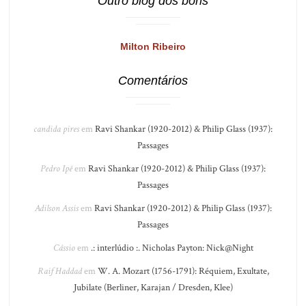
Outro blog dos bons
Milton Ribeiro
Comentários
candida pires
em
Ravi Shankar (1920-2012) & Philip Glass (1937):
Passages
Pedro Ipê
em
Ravi Shankar (1920-2012) & Philip Glass (1937):
Passages
Adilson Assis
em
Ravi Shankar (1920-2012) & Philip Glass (1937):
Passages
Cássio
em
.: interlúdio :. Nicholas Payton: Nick@Night
Raif Haddad
em
W. A. Mozart (1756-1791): Réquiem, Exultate,
Jubilate (Berliner, Karajan / Dresden, Klee)