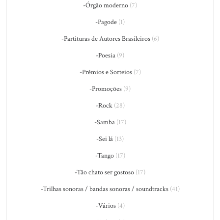
-Órgão moderno
(7)
-Pagode
(1)
-Partituras de Autores Brasileiros
(6)
-Poesia
(9)
-Prêmios e Sorteios
(7)
-Promoções
(9)
-Rock
(28)
-Samba
(17)
-Sei lá
(13)
-Tango
(17)
-Tão chato ser gostoso
(17)
-Trilhas sonoras / bandas sonoras / soundtracks
(41)
-Vários
(4)