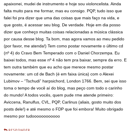
apaixonei, mudei de instrumento e hoje sou violoncelista. Ainda
falta muito para me formar, mas eu consigo. PQP, tudo isso que
falei foi pra dizer que uma das coisas que mais faço na vida, e
que gosto, é acessar seu blog. De verdade. Hoje em dia posso
dizer que conheço muitas coisas relacionadas a música clássica
por causa desse blog. Ta bom, mas agora vamos ao meu pedido
(por favor, me atenda!) Tem como postar novamente o último cd
(nº 4) do Cravo Bem Temperado com o Daniel Chorzempa. Eu
baixei todos, mas esse nº 4 não tem pra baixar, sempre da erro. E
tem outra também que eu acho que merece mesmo postar
novamente: um cd de Bach (é em faixa única) com o Alexei
Lubimov – “Tschudi” harpsichord, London 1766. Bem, sei que isso
toma o tempo de você aí do blog, mas peço com todo o carinho
do mundo! A todos vocês, quem pude rme atende primeiro:
Aviccena, Ranulfus, CVL, PQP, Carlinus (aliais, gosto muito dos
posts dele!) e até mesmo o FDP que foi embora! Muito obrigado
mesmo por tudoooooooooooo
RESPONDER