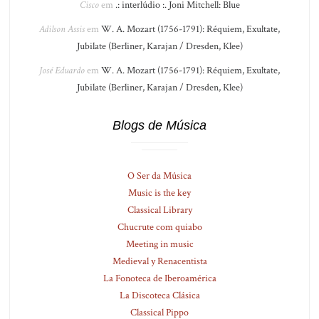
Cisco
em
.: interlúdio :. Joni Mitchell: Blue
Adilson Assis
em
W. A. Mozart (1756-1791): Réquiem, Exultate,
Jubilate (Berliner, Karajan / Dresden, Klee)
José Eduardo
em
W. A. Mozart (1756-1791): Réquiem, Exultate,
Jubilate (Berliner, Karajan / Dresden, Klee)
Blogs de Música
O Ser da Música
Music is the key
Classical Library
Chucrute com quiabo
Meeting in music
Medieval y Renacentista
La Fonoteca de Iberoamérica
La Discoteca Clásica
Classical Pippo