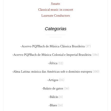
Susato
Classical music in concert
Laureate Conductors
Categorias
-Acervo PQPBach de Música Clássica Brasileira
(37)
-Acervo PQPBach de Música Colonial e Imperial Brasileira
(186)
-África
(12)
-Alma Latina: música das Américas sob o domínio europeu
(100)
-Artigos
(35)
-Balaio de gatos
(36)
-Bálcãs
(4)
-Blues
(14)