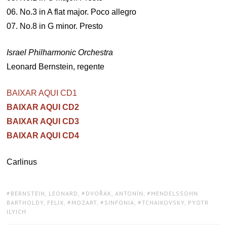
06. No.3 in A flat major. Poco allegro
07. No.8 in G minor. Presto
Israel Philharmonic Orchestra
Leonard Bernstein, regente
BAIXAR AQUI CD1
BAIXAR AQUI CD2
BAIXAR AQUI CD3
BAIXAR AQUI CD4
Carlinus
TAGS:
BERNSTEIN, LEONARD
,
DVOŘÁK, ANTONÍN
,
MENDELSSOHN
BARTHOLDY, FELIX
,
MOZART
,
SINFONIA
,
TCHAIKOVSKY, PYOTR
ILYICH