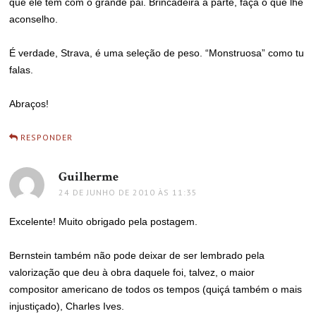
que ele tem com o grande pai. Brincadeira à parte, faça o que lhe
aconselho.
É verdade, Strava, é uma seleção de peso. “Monstruosa” como tu
falas.
Abraços!
RESPONDER
Guilherme
disse:
24 DE JUNHO DE 2010 ÀS 11:35
Excelente! Muito obrigado pela postagem.
Bernstein também não pode deixar de ser lembrado pela
valorização que deu à obra daquele foi, talvez, o maior
compositor americano de todos os tempos (quiçá também o mais
injustiçado), Charles Ives.