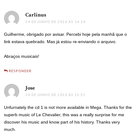
Carlinus
disse:
24 DE JUNHO DE 2010 ÀS 14:24
Guilherme, obrigado por avisar. Percebi hoje pela manhã que o
link estava quebrado. Mas já estou re-enviando o arquivo.
Abraços musicais!
RESPONDER
Jose
disse:
24 DE JUNHO DE 2010 ÀS 15:52
Unfurnately the cd 1 is not more available in Mega. Thanks for the
superb music of Le Chevalier, this was a really surprise for me
discover his music and know part of his history. Thanks very
much.