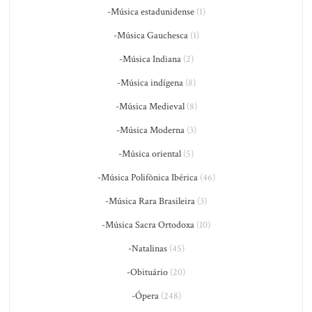
-Música estadunidense
(1)
-Música Gauchesca
(1)
-Música Indiana
(2)
-Música indígena
(8)
-Música Medieval
(8)
-Música Moderna
(3)
-Música oriental
(5)
-Música Polifônica Ibérica
(46)
-Música Rara Brasileira
(3)
-Música Sacra Ortodoxa
(10)
-Natalinas
(45)
-Obituário
(20)
-Ópera
(248)