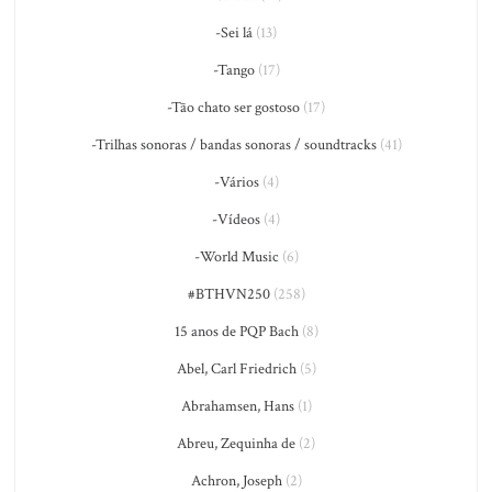
-Sei lá
(13)
-Tango
(17)
-Tão chato ser gostoso
(17)
-Trilhas sonoras / bandas sonoras / soundtracks
(41)
-Vários
(4)
-Vídeos
(4)
-World Music
(6)
#BTHVN250
(258)
15 anos de PQP Bach
(8)
Abel, Carl Friedrich
(5)
Abrahamsen, Hans
(1)
Abreu, Zequinha de
(2)
Achron, Joseph
(2)