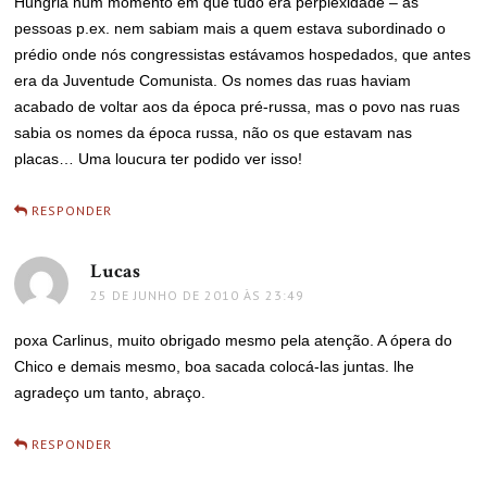
Hungria num momento em que tudo era perplexidade – as
pessoas p.ex. nem sabiam mais a quem estava subordinado o
prédio onde nós congressistas estávamos hospedados, que antes
era da Juventude Comunista. Os nomes das ruas haviam
acabado de voltar aos da época pré-russa, mas o povo nas ruas
sabia os nomes da época russa, não os que estavam nas
placas… Uma loucura ter podido ver isso!
RESPONDER
Lucas
disse:
25 DE JUNHO DE 2010 ÀS 23:49
poxa Carlinus, muito obrigado mesmo pela atenção. A ópera do
Chico e demais mesmo, boa sacada colocá-las juntas. lhe
agradeço um tanto, abraço.
RESPONDER