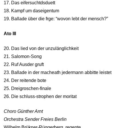
17. Das eifersuchtdsduett
18. Kampf um daseigentum
19. Ballade über die frge: “wovon lebt der mensch?”
Ato III
20. Das lied von der unzulänglichkeit
21. Salomon-Song
22. Ruf Ausder gruft
23. Ballade in der macheath jedermann abbitte leistet
24. Der reitende bote
25. Dreigroschen-finale
26. Die schluss-strophen der moritat
Choro Günther Arnt
Orchestra Sender Freies Berlin
Wilhelm Brükner-Rüggerberg, regente