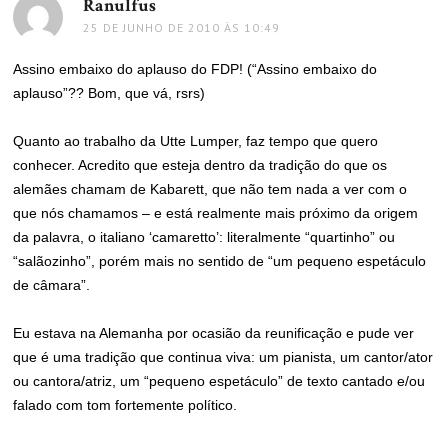
Ranulfus
disse:
25 DE JUNHO DE 2010 ÀS 10:49
Assino embaixo do aplauso do FDP! (“Assino embaixo do
aplauso”?? Bom, que vá, rsrs)
Quanto ao trabalho da Utte Lumper, faz tempo que quero
conhecer. Acredito que esteja dentro da tradição do que os
alemães chamam de Kabarett, que não tem nada a ver com o
que nós chamamos – e está realmente mais próximo da origem
da palavra, o italiano ‘camaretto’: literalmente “quartinho” ou
“salãozinho”, porém mais no sentido de “um pequeno espetáculo
de câmara”.
Eu estava na Alemanha por ocasião da reunificação e pude ver
que é uma tradição que continua viva: um pianista, um cantor/ator
ou cantora/atriz, um “pequeno espetáculo” de texto cantado e/ou
falado com tom fortemente político.