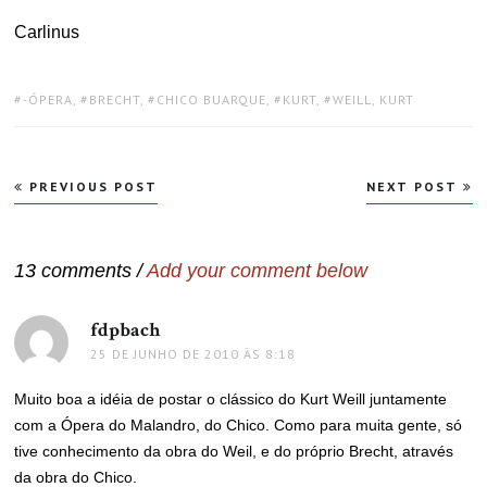
Carlinus
TAGS:
-ÓPERA
,
BRECHT
,
CHICO BUARQUE
,
KURT
,
WEILL, KURT
Navegação
PREVIOUS POST
NEXT POST
de
Post
13 comments /
Add your comment below
fdpbach
disse:
25 DE JUNHO DE 2010 ÀS 8:18
Muito boa a idéia de postar o clássico do Kurt Weill juntamente
com a Ópera do Malandro, do Chico. Como para muita gente, só
tive conhecimento da obra do Weil, e do próprio Brecht, através
da obra do Chico.