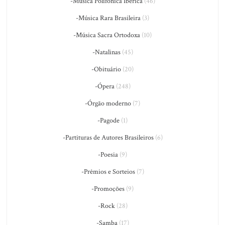
-Música Polifônica Ibérica
(46)
-Música Rara Brasileira
(3)
-Música Sacra Ortodoxa
(10)
-Natalinas
(45)
-Obituário
(20)
-Ópera
(248)
-Órgão moderno
(7)
-Pagode
(1)
-Partituras de Autores Brasileiros
(6)
-Poesia
(9)
-Prêmios e Sorteios
(7)
-Promoções
(9)
-Rock
(28)
-Samba
(17)