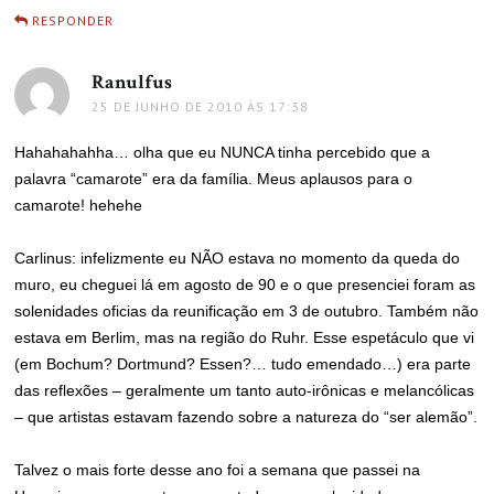
RESPONDER
Ranulfus
disse:
25 DE JUNHO DE 2010 ÀS 17:38
Hahahahahha… olha que eu NUNCA tinha percebido que a
palavra “camarote” era da família. Meus aplausos para o
camarote! hehehe
Carlinus: infelizmente eu NÃO estava no momento da queda do
muro, eu cheguei lá em agosto de 90 e o que presenciei foram as
solenidades oficias da reunificação em 3 de outubro. Também não
estava em Berlim, mas na região do Ruhr. Esse espetáculo que vi
(em Bochum? Dortmund? Essen?… tudo emendado…) era parte
das reflexões – geralmente um tanto auto-irônicas e melancólicas
– que artistas estavam fazendo sobre a natureza do “ser alemão”.
Talvez o mais forte desse ano foi a semana que passei na