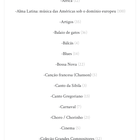
-África
(12)
-Alma Latina: música das Américas sob o domínio europeu
(100)
-Artigos
(35)
-Balaio de gatos
(36)
-Bálcãs
(4)
-Blues
(14)
-Bossa Nova
(22)
-Canção francesa (Chanson)
(5)
-Canto da Sibila
(3)
-Canto Gregoriano
(13)
-Carnaval
(7)
-Choro / Chorinho
(21)
-Cinema
(5)
-Coleção Grandes Compositores
(12)