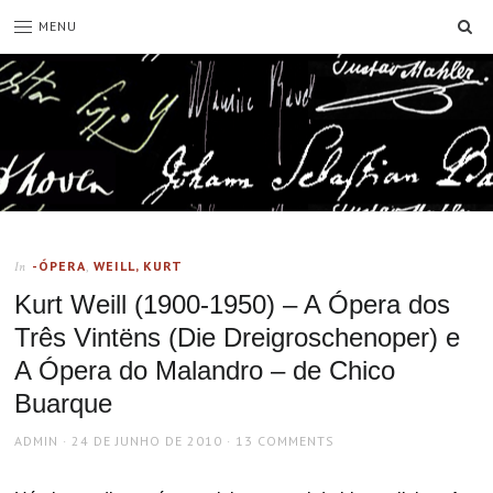
SE
MENU
-ÓPERA
,
WEILL, KURT
In
Kurt Weill (1900-1950) – A Ópera dos
Três Vintëns (Die Dreigroschenoper) e
A Ópera do Malandro – de Chico
Buarque
AUTHOR
POSTED
ADMIN
24 DE JUNHO DE 2010
13 COMMENTS
ON