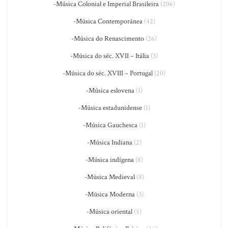
-Música Colonial e Imperial Brasileira
(206)
-Música Contemporânea
(42)
-Música do Renascimento
(26)
-Música do séc. XVII – Itália
(3)
-Música do séc. XVIII – Portugal
(20)
-Música eslovena
(1)
-Música estadunidense
(1)
-Música Gauchesca
(1)
-Música Indiana
(2)
-Música indígena
(8)
-Música Medieval
(8)
-Música Moderna
(3)
-Música oriental
(5)