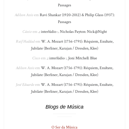
Passages
Adilson Assis
em
Ravi Shankar (1920-2012) & Philip Glass (1937):
Passages
Cássio
em
.: interlúdio :. Nicholas Payton: Nick@Night
Raif Haddad
em
W. A. Mozart (1756-1791): Réquiem, Exultate,
Jubilate (Berliner, Karajan / Dresden, Klee)
Cisco
em
.: interlúdio :. Joni Mitchell: Blue
Adilson Assis
em
W. A. Mozart (1756-1791): Réquiem, Exultate,
Jubilate (Berliner, Karajan / Dresden, Klee)
José Eduardo
em
W. A. Mozart (1756-1791): Réquiem, Exultate,
Jubilate (Berliner, Karajan / Dresden, Klee)
Blogs de Música
O Ser da Música