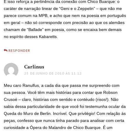
E isso reforça a pertinência da conexão com Chico Buarque: o
caráter de narração linear de “Geni e o Zeppelin” – que não me
parece comum na MPB, e acho que nem na poesia em português
em geral – não só corresponde com precisão ao que os alemães
chamam de “Ballade” em poesia, como se encaixa bem demais
no espírito desses Kabaretts.
RESPONDER
Carlinus
disse:
25 DE JUNHO DE 2010 ÀS 11:12
Meu caro Ranulfus, a cada dia que passa me surpreendo com
sua pessoa. Você têm mais histórias para contar que Robson
Crusoé – claro, histórias com sentido e contéudo (risos!). Não
sabia dessa particularidade de que você foi testemunha ocular da
Queda do Muro de Berlin. Incrível. Que privilégio! Com relação às
peças, confesso que nunca tinha parado para analisar com certa
curiosidade a Ópera do Malandro de Chico Buarque. É um