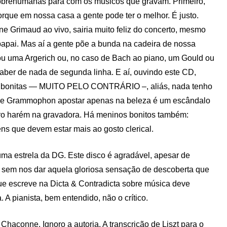
obrehumanas para com os músicos que gravam. Primeiro,
rque em nossa casa a gente pode ter o melhor. É justo.
ne Grimaud ao vivo, sairia muito feliz do concerto, mesmo
apai. Mas aí a gente põe a bunda na cadeira de nossa
 ou uma Argerich ou, no caso de Bach ao piano, um Gould ou
aber de nada de segunda linha. E aí, ouvindo este CD,
es bonitas — MUITO PELO CONTRÁRIO –, aliás, nada tenho
che Grammophon apostar apenas na beleza é um escândalo
iro harém na gravadora. Há meninos bonitos também:
ns que devem estar mais ao gosto clerical.
uma estrela da DG. Este disco é agradável, apesar de
 sem nos dar aquela gloriosa sensação de descoberta que
ue escreve na Dicta & Contradicta sobre música deve
A pianista, bem entendido, não o crítico.
haconne. Ignoro a autoria. A transcrição de Liszt para o