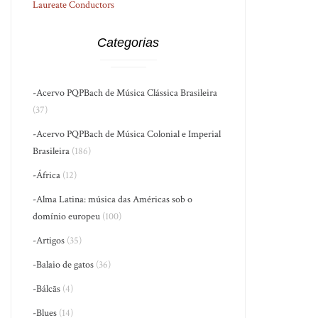
Laureate Conductors
Categorias
-Acervo PQPBach de Música Clássica Brasileira
(37)
-Acervo PQPBach de Música Colonial e Imperial
Brasileira
(186)
-África
(12)
-Alma Latina: música das Américas sob o
domínio europeu
(100)
-Artigos
(35)
-Balaio de gatos
(36)
-Bálcãs
(4)
-Blues
(14)