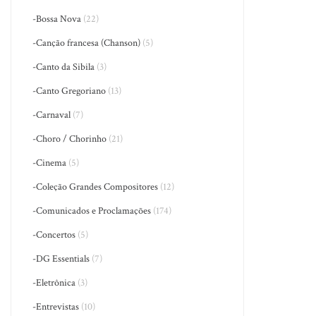
-Bossa Nova
(22)
-Canção francesa (Chanson)
(5)
-Canto da Sibila
(3)
-Canto Gregoriano
(13)
-Carnaval
(7)
-Choro / Chorinho
(21)
-Cinema
(5)
-Coleção Grandes Compositores
(12)
-Comunicados e Proclamações
(174)
-Concertos
(5)
-DG Essentials
(7)
-Eletrônica
(3)
-Entrevistas
(10)