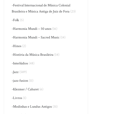
-Festival Internacional de Música Colonial
Brasileira e Música Antiga de Juiz de Fora
(23)
-Folk
(5)
-Harmonia Mundi – 50 anos
(16)
-Harmonia Mundi – Sacred Music
(14)
-Hinos
(2)
-História da Música Brasileira
(14)
-Interlúdios
(48)
-Jazz
(589)
-jazz fusion
(11)
-Klezmer / Cabaret
(6)
-Livros
(1)
-Modinhas e Lundus Antigos
(31)