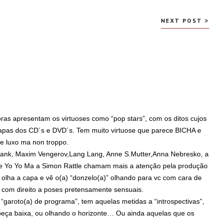
NEXT POST
ras apresentam os virtuoses como “pop stars”, com os ditos cujos
apas dos CD´s e DVD´s. Tem muito virtuose que parece BICHA e
e luxo ma non troppo.
Hank, Maxim Vengerov,Lang Lang, Anne S.Mutter,Anna Nebresko, a
de Yo Yo Ma a Simon Rattle chamam mais a atenção pela produção
olha a capa e vê o(a) “donzelo(a)” olhando para vc com cara de
 com direito a poses pretensamente sensuais.
“garoto(a) de programa”, tem aquelas metidas a “introspectivas”,
abeça baixa, ou olhando o horizonte… Ou ainda aquelas que os