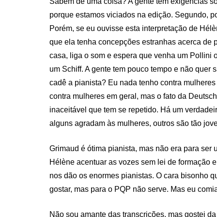
Sabem de uma coisa? A gente tem exigências s
porque estamos viciados na edição. Segundo, po
Porém, se eu ouvisse esta interpretação de Hélè
que ela tenha concepções estranhas acerca de p
casa, liga o som e espera que venha um Pollini
um Schiff. A gente tem pouco tempo e não quer s
cadê a pianista? Eu nada tenho contra mulher
contra mulheres em geral, mas o fato da Deuts
inaceitável que tem se repetido. Há um verdade
alguns agradam às mulheres, outros são tão jove
Grimaud é ótima pianista, mas não era para ser 
Hélène acentuar as vozes sem lei de formação e
nos dão os enormes pianistas. O cara bisonho q
gostar, mas para o PQP não serve. Mas eu comia. 
Não sou amante das transcrições, mas gostei da C