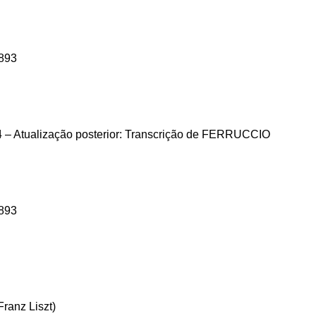
-893
004 – Atualização posterior: Transcrição de FERRUCCIO
-893
Franz Liszt)