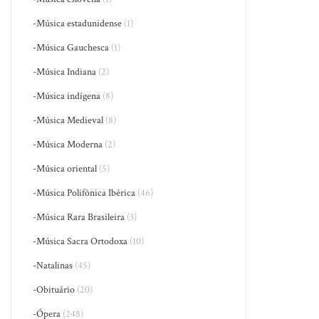
-Música estadunidense
(1)
-Música Gauchesca
(1)
-Música Indiana
(2)
-Música indígena
(8)
-Música Medieval
(8)
-Música Moderna
(2)
-Música oriental
(5)
-Música Polifônica Ibérica
(46)
-Música Rara Brasileira
(3)
-Música Sacra Ortodoxa
(10)
-Natalinas
(45)
-Obituário
(20)
-Ópera
(248)