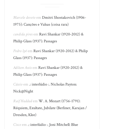
Marcelo devoto
em
Dmitri Shostakovich (1906-
1975): Canções e Valsas (coisa rara)
candida pires
em
Ravi Shankar (1920-2012) &
Philip Glass (1937): Passages
Pedro Ipê
em
Ravi Shankar (1920-2012) & Philip
Glass (1937): Passages
Adilson Assis
em
Ravi Shankar (1920-2012) &
Philip Glass (1937): Passages
Cássio
em
.: interlúdio :. Nicholas Payton:
Nick@Night
Raif Haddad
em
W. A. Mozart (1756-1791):
Réquiem, Exultate, Jubilate (Berliner, Karajan /
Dresden, Klee)
Cisco
em
.: interlúdio :. Joni Mitchell: Blue