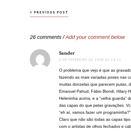
Navegação
PREVIOUS POST
de
Post
26 comments /
Add your comment below
Sander
disse:
6 DE FEVEREIRO DE 2009 ÀS 19:21
O problema que vejo é que as gravado
fazendo as mais variadas poses nas c
muitas donzelas que parecem putas, d
Emanuel Pahud, Fábio Biondi, Hilary 
Heleninha acima, e a “velha guarda” 
das capas do que pelas gravações. Vc 
“eh aí, vamos fazer um programinha?”
Claro que não são todas as capas tipo 
com o artistas de olhos fechados e c