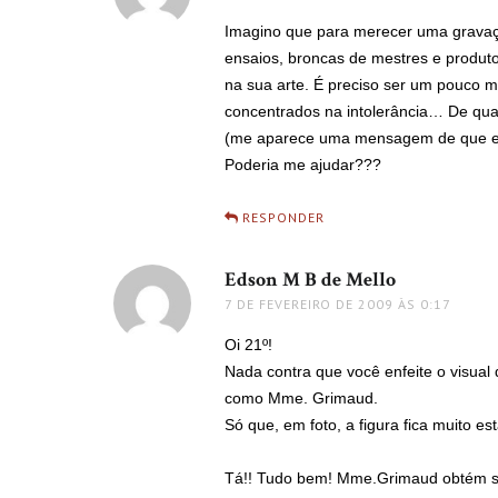
Imagino que para merecer uma gravaçã
ensaios, broncas de mestres e produtor
na sua arte. É preciso ser um pouco m
concentrados na intolerância… De qua
(me aparece uma mensagem de que eu
Poderia me ajudar???
RESPONDER
Edson M B de Mello
disse:
7 DE FEVEREIRO DE 2009 ÀS 0:17
Oi 21º!
Nada contra que você enfeite o visual
como Mme. Grimaud.
Só que, em foto, a figura fica muito e
Tá!! Tudo bem! Mme.Grimaud obtém so