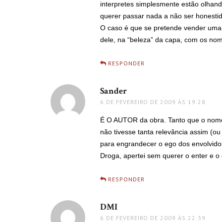
interpretes simplesmente estão olhand
querer passar nada a não ser honesti
O caso é que se pretende vender uma i
dele, na “beleza” da capa, com os nome
RESPONDER
Sander
disse:
6 DE FEVEREIRO DE 2009 ÀS 19:28
É O AUTOR da obra. Tanto que o nom
não tivesse tanta relevância assim (o
para engrandecer o ego dos envolvido
Droga, apertei sem querer o enter e o 
RESPONDER
DMI
disse:
6 DE FEVEREIRO DE 2009 ÀS 22:39