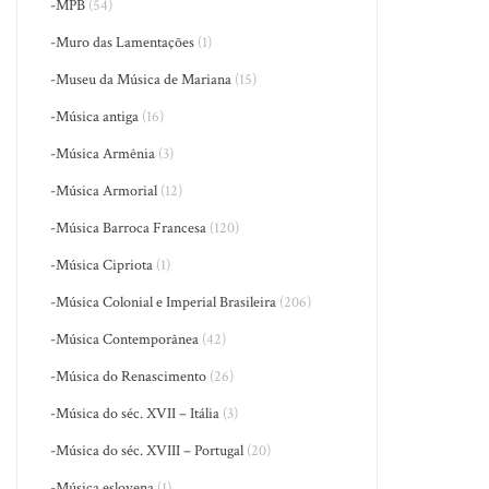
-MPB
(54)
-Muro das Lamentações
(1)
-Museu da Música de Mariana
(15)
-Música antiga
(16)
-Música Armênia
(3)
-Música Armorial
(12)
-Música Barroca Francesa
(120)
-Música Cipriota
(1)
-Música Colonial e Imperial Brasileira
(206)
-Música Contemporânea
(42)
-Música do Renascimento
(26)
-Música do séc. XVII – Itália
(3)
-Música do séc. XVIII – Portugal
(20)
-Música eslovena
(1)