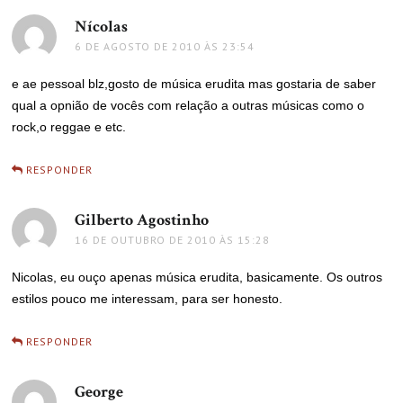
Nícolas
disse:
6 DE AGOSTO DE 2010 ÀS 23:54
e ae pessoal blz,gosto de música erudita mas gostaria de saber
qual a opnião de vocês com relação a outras músicas como o
rock,o reggae e etc.
RESPONDER
Gilberto Agostinho
disse:
16 DE OUTUBRO DE 2010 ÀS 15:28
Nicolas, eu ouço apenas música erudita, basicamente. Os outros
estilos pouco me interessam, para ser honesto.
RESPONDER
George
disse: