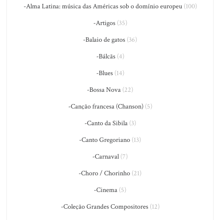
-Alma Latina: música das Américas sob o domínio europeu
(100)
-Artigos
(35)
-Balaio de gatos
(36)
-Bálcãs
(4)
-Blues
(14)
-Bossa Nova
(22)
-Canção francesa (Chanson)
(5)
-Canto da Sibila
(3)
-Canto Gregoriano
(13)
-Carnaval
(7)
-Choro / Chorinho
(21)
-Cinema
(5)
-Coleção Grandes Compositores
(12)