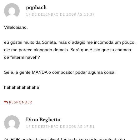
pqpbach
disse:
17 DE DEZEMBRO DE 2008 ÀS 13:37
Villalobiano,
eu gostei muito da Sonata, mas o adágio me incomoda um pouco,
ele me parece alongado demais. Será que é isto que tu chamas
de “interminável”?
Se é, a gente MANDA o compositor podar alguma coisa!
hahahahahahaha
RESPONDER
Dino Beghetto
disse:
17 DE DEZEMBRO DE 2008 ÀS 17:51
Aí, PQP, gostei da iniciativa! Tanto da sua parte quanto da do