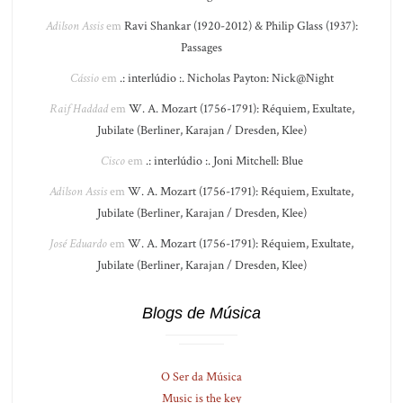
Adilson Assis
em
Ravi Shankar (1920-2012) & Philip Glass (1937):
Passages
Cássio
em
.: interlúdio :. Nicholas Payton: Nick@Night
Raif Haddad
em
W. A. Mozart (1756-1791): Réquiem, Exultate,
Jubilate (Berliner, Karajan / Dresden, Klee)
Cisco
em
.: interlúdio :. Joni Mitchell: Blue
Adilson Assis
em
W. A. Mozart (1756-1791): Réquiem, Exultate,
Jubilate (Berliner, Karajan / Dresden, Klee)
José Eduardo
em
W. A. Mozart (1756-1791): Réquiem, Exultate,
Jubilate (Berliner, Karajan / Dresden, Klee)
Blogs de Música
O Ser da Música
Music is the key