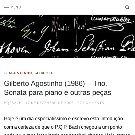
SE
MENU
AGOSTINHO, GILBERTO
In
Gilberto Agostinho (1986) – Trio,
Sonata para piano e outras peças
AUTHOR
POSTED
PQPBACH
17 DE DEZEMBRO DE 2008
27 COMMENTS
ON
Hoje é um dia especialíssimo e escrevo esta introdução
com a certeza de que o P.Q.P. Bach chegou a um ponto