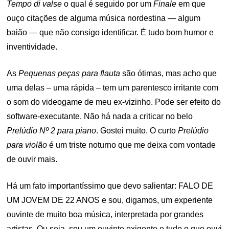
Tempo di valse
o qual é seguido por um
Finale
em que
ouço citações de alguma música nordestina — algum
baião — que não consigo identificar. É tudo bom humor e
inventividade.
As
Pequenas peças para flauta
são ótimas, mas acho que
uma delas – uma rápida – tem um parentesco irritante com
o som do videogame de meu ex-vizinho. Pode ser efeito do
software-executante. Não há nada a criticar no belo
Prelúdio Nº 2 para piano
. Gostei muito. O curto
Prelúdio
para violão
é um triste noturno que me deixa com vontade
de ouvir mais.
Há um fato importantíssimo que devo salientar: FALO DE
UM JOVEM DE 22 ANOS e sou, digamos, um experiente
ouvinte de muito boa música, interpretada por grandes
artistas. Ou seja, sou um ouvinte exigente e tudo o que ouvi