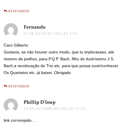
RESPONDER
Fernando
disse:
22 DE JULHO DE 2011 ÀS 9:54
Caro Gilberto
Gostaria, se não houver outro modo, que tu implorasses, até
mesmo de joelhos, para P.Q.P. Bach, filho do ilustríssimo J.S.
Bach,a recolocação do Trio etc. para que possa ouvir/conhecer.
Os Quartetos etc. já baixei. Obrigado
RESPONDER
Phillip D'loup
disse:
29 DE OUTUBRO DE 2011 ÀS 17:51
link corrompido…