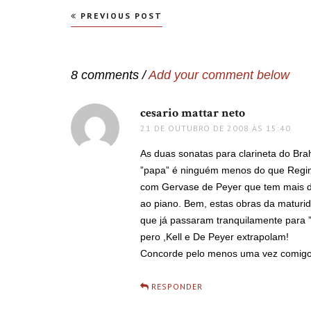
Navegação
PREVIOUS POST
de
Post
8 comments /
Add your comment below
cesario mattar neto
disse:
21 DE OUTUBRO DE 2008 ÀS 15:40
As duas sonatas para clarineta do Br
”papa” é ninguém menos do que Reginal
com Gervase de Peyer que tem mais d
ao piano. Bem, estas obras da maturi
que já passaram tranquilamente para 
pero ,Kell e De Peyer extrapolam!
Concorde pelo menos uma vez comig
RESPONDER