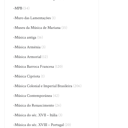
-MPB
(54)
-Muro das Lamentações
(1)
-Museu da Música de Mariana
(15)
-Música antiga
(16)
-Música Armênia
(3)
-Música Armorial
(12)
-Música Barroca Francesa
(120)
-Música Cipriota
(1)
-Música Colonial e Imperial Brasileira
(206)
-Música Contemporânea
(42)
-Música do Renascimento
(26)
-Música do séc. XVII – Itália
(3)
-Música do séc. XVIII – Portugal
(20)