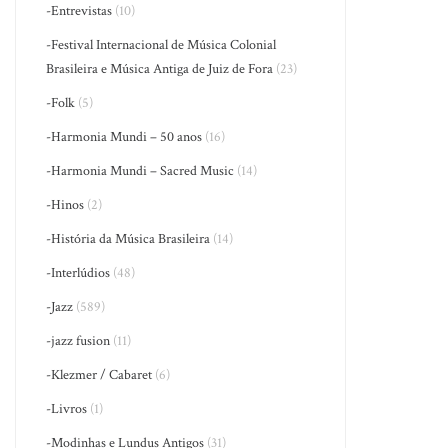
-Entrevistas
(10)
-Festival Internacional de Música Colonial
Brasileira e Música Antiga de Juiz de Fora
(23)
-Folk
(5)
-Harmonia Mundi – 50 anos
(16)
-Harmonia Mundi – Sacred Music
(14)
-Hinos
(2)
-História da Música Brasileira
(14)
-Interlúdios
(48)
-Jazz
(589)
-jazz fusion
(11)
-Klezmer / Cabaret
(6)
-Livros
(1)
-Modinhas e Lundus Antigos
(31)