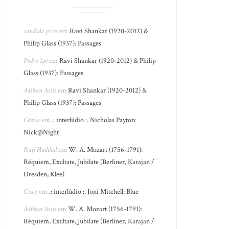
candida pires
em
Ravi Shankar (1920-2012) &
Philip Glass (1937): Passages
Pedro Ipê
em
Ravi Shankar (1920-2012) & Philip
Glass (1937): Passages
Adilson Assis
em
Ravi Shankar (1920-2012) &
Philip Glass (1937): Passages
Cássio
em
.: interlúdio :. Nicholas Payton:
Nick@Night
Raif Haddad
em
W. A. Mozart (1756-1791):
Réquiem, Exultate, Jubilate (Berliner, Karajan /
Dresden, Klee)
Cisco
em
.: interlúdio :. Joni Mitchell: Blue
Adilson Assis
em
W. A. Mozart (1756-1791):
Réquiem, Exultate, Jubilate (Berliner, Karajan /