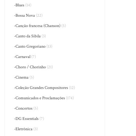
-Blues
(14)
-Bossa Nova
(22)
-Canção francesa (Chanson)
(5)
-Canto da Sibila
(3)
-Canto Gregoriano
(13)
-Carnaval
(7)
-Choro / Chorinho
(21)
-Cinema
(5)
-Coleção Grandes Compositores
(12)
-Comunicados e Proclamações
(174)
-Concertos
(5)
-DG Essentials
(7)
-Eletrônica
(3)