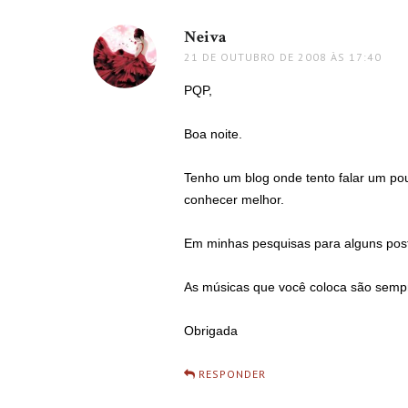
Neiva
disse:
21 DE OUTUBRO DE 2008 ÀS 17:40
PQP,
Boa noite.
Tenho um blog onde tento falar um pou
conhecer melhor.
Em minhas pesquisas para alguns posts
As músicas que você coloca são semp
Obrigada
RESPONDER