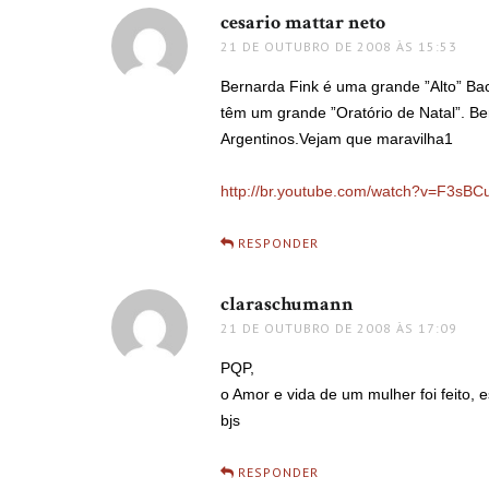
cesario mattar neto
disse:
21 DE OUTUBRO DE 2008 ÀS 15:53
Bernarda Fink é uma grande ”Alto” Ba
têm um grande ”Oratório de Natal”. B
Argentinos.Vejam que maravilha1
http://br.youtube.com/watch?v=F3sB
RESPONDER
claraschumann
disse:
21 DE OUTUBRO DE 2008 ÀS 17:09
PQP,
o Amor e vida de um mulher foi feito,
bjs
RESPONDER