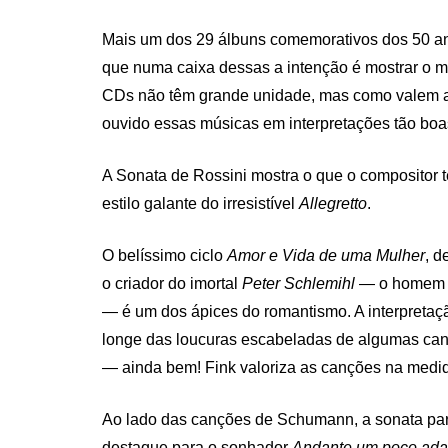
ON
Mais um dos 29 álbuns comemorativos dos 50 an
que numa caixa dessas a intenção é mostrar o 
CDs não têm grande unidade, mas como valem a
ouvido essas músicas em interpretações tão boa
A Sonata de Rossini mostra o que o compositor t
estilo galante do irresistível
Allegretto
.
O belíssimo ciclo
Amor e Vida de uma Mulher
, d
o criador do imortal
Peter Schlemihl
— o homem 
— é um dos ápices do romantismo. A interpretaç
longe das loucuras escabeladas de algumas can
— ainda bem! Fink valoriza as canções na medid
Ao lado das canções de Schumann, a sonata para
destaque para o sonhador
Andante um poco ada