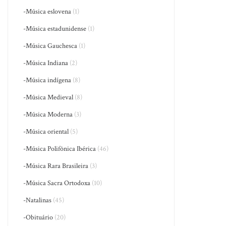
-Música eslovena
(1)
-Música estadunidense
(1)
-Música Gauchesca
(1)
-Música Indiana
(2)
-Música indígena
(8)
-Música Medieval
(8)
-Música Moderna
(3)
-Música oriental
(5)
-Música Polifônica Ibérica
(46)
-Música Rara Brasileira
(3)
-Música Sacra Ortodoxa
(10)
-Natalinas
(45)
-Obituário
(20)