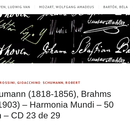
EN, LUDWIG VAN
MOZART, WOLFGANG AMADEUS
BARTÓK, BÉLA
ROSSINI, GIOACCHINO
,
SCHUMANN, ROBERT
humann (1818-1856), Brahms
-1903) – Harmonia Mundi – 50
on – CD 23 de 29