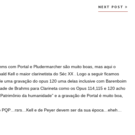
NEXT POST
ahms com Portal e Pludermarcher são muito boas, mas aqui o
d Kell o maior clarinetista do Séc XX . Logo a seguir ficamos
e uma gravação do opus 120 uma delas inclusive com Barenboim
dade de Brahms para Clarineta como os Opus 114,115 e 120 acho
”Patrimônio da humanidade” e a gravação de Portal é muito boa,
o PQP…rsrs…Kell e de Peyer devem ser da sua época…eheh…