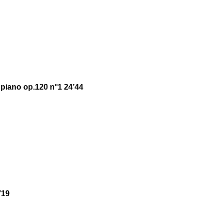
piano op.120 n°1 24’44
’19