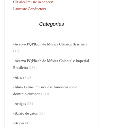
Classical music in concert
Laureate Conductors
Categorias
-Acervo PQPBach de Música Clássica Brasileira
(37)
-Acervo PQPBach de Música Colonial e Imperial
Brasileira
(186)
-África
(12)
-Alma Latina: música das Américas sob o
domínio europeu
(100)
-Artigos
(35)
-Balaio de gatos
(36)
-Bálcãs
(4)