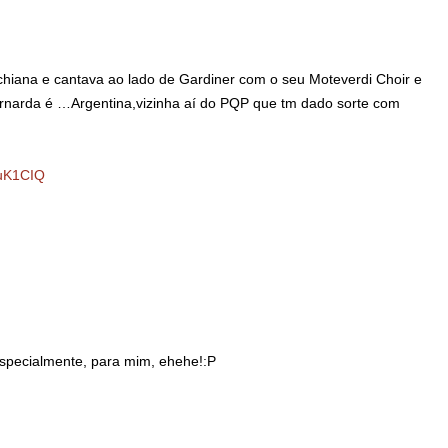
chiana e cantava ao lado de Gardiner com o seu Moteverdi Choir e
ernarda é …Argentina,vizinha aí do PQP que tm dado sorte com
CuK1CIQ
 especialmente, para mim, ehehe!:P