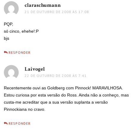
claraschumann
disse:
21 DE OUTUBRO DE 2008 ÀS 17:08
PQP,
só cinco, ehehe!:P
bjs
RESPONDER
Laivogel
disse:
22 DE OUTUBRO DE 2008 ÀS 7:41
Recentemente ouvi as Goldberg com Pinnock! MARAVILHOSA.
Estou curiosa por esta versão do Ross. Ainda não a conheço, mas
custa-me acreditar que a sua versão suplanta a versão
Pinnockiana no cravo.
RESPONDER