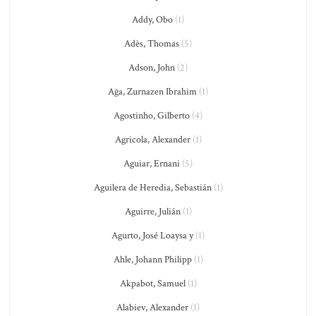
Addy, Obo
(1)
Adès, Thomas
(5)
Adson, John
(2)
Ağa, Zurnazen Ibrahim
(1)
Agostinho, Gilberto
(4)
Agricola, Alexander
(1)
Aguiar, Ernani
(5)
Aguilera de Heredia, Sebastián
(1)
Aguirre, Julián
(1)
Agurto, José Loaysa y
(1)
Ahle, Johann Philipp
(1)
Akpabot, Samuel
(1)
Alabiev, Alexander
(1)