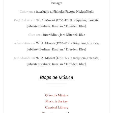
Passages
Cássio
em
.: interlúdio :. Nicholas Payton: Nick@Night
Raif Haddad
em
W. A. Mozart (1756-1791): Réquiem, Exultate,
Jubilate (Berliner, Karajan / Dresden, Klee)
Cisco
em
.: interlúdio :. Joni Mitchell: Blue
Adilson Assis
em
W. A. Mozart (1756-1791): Réquiem, Exultate,
Jubilate (Berliner, Karajan / Dresden, Klee)
José Eduardo
em
W. A. Mozart (1756-1791): Réquiem, Exultate,
Jubilate (Berliner, Karajan / Dresden, Klee)
Blogs de Música
O Ser da Música
Music is the key
Classical Library