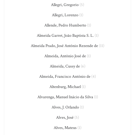
Allegri, Gregorio
(5)
Allegri, Lorenzo
(1)
Allende, Pedro Humberto
(1)
Almeida Garret, João Baptista S. L.
(1)
Almeida Prado, José Antônio Rezende de
(11)
Almeida, Antônio José de
(1)
Almeida, Cussy de
(6)
Almeida, Francisco António de
(4)
Altenburg, Michael
(1)
Alvarenga, Manuel Inácio da Silva
(1)
Alves, J. Orlando
(1)
Alves, José
(5)
Alves, Mateus
(1)