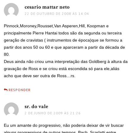
cesario mattar neto
disse:
22 DE OUTUBRO DE 2008 ÀS 14:04
Pinnock,Moroney,Rousset,Van Asperen,Hill, Koopman e
principalmente Pierre Hantai todos são da segunda ou terceira
geração de cravistas ( instrumentos de época)que se formou a
partir dos anos 50 ou 60 e que aparceram a partir da década de
80.
Deus ainda não criou uma interpretação das Goldberg à altura da
gravação de Ross e se criou está escondida só para ele,aliás
acho que deve ser outra de Ross…rs.
RESPONDER
sr. do vale
disse:
2 DE JUNHO DE 2009 ÀS 21:26
Eu um amante do progressivo, não poderia deixar de vir buscar
alguns progressivos de outros tempos, Bach, Scarlatti entre