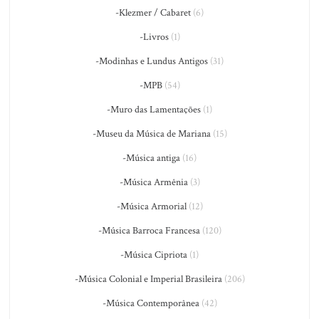
-Klezmer / Cabaret
(6)
-Livros
(1)
-Modinhas e Lundus Antigos
(31)
-MPB
(54)
-Muro das Lamentações
(1)
-Museu da Música de Mariana
(15)
-Música antiga
(16)
-Música Armênia
(3)
-Música Armorial
(12)
-Música Barroca Francesa
(120)
-Música Cipriota
(1)
-Música Colonial e Imperial Brasileira
(206)
-Música Contemporânea
(42)