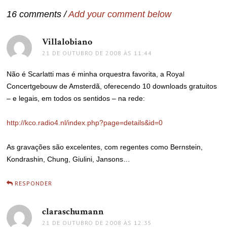
16 comments /
Add your comment below
Villalobiano
disse:
21 DE OUTUBRO DE 2008 ÀS 11:44
Não é Scarlatti mas é minha orquestra favorita, a Royal
Concertgebouw de Amsterdã, oferecendo 10 downloads gratuitos
– e legais, em todos os sentidos – na rede:
http://kco.radio4.nl/index.php?page=details&id=0
As gravações são excelentes, com regentes como Bernstein,
Kondrashin, Chung, Giulini, Jansons…
RESPONDER
claraschumann
disse:
21 DE OUTUBRO DE 2008 ÀS 12:35