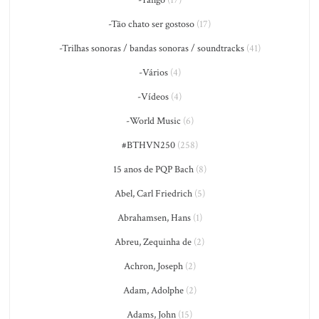
-Tango
(17)
-Tão chato ser gostoso
(17)
-Trilhas sonoras / bandas sonoras / soundtracks
(41)
-Vários
(4)
-Vídeos
(4)
-World Music
(6)
#BTHVN250
(258)
15 anos de PQP Bach
(8)
Abel, Carl Friedrich
(5)
Abrahamsen, Hans
(1)
Abreu, Zequinha de
(2)
Achron, Joseph
(2)
Adam, Adolphe
(2)
Adams, John
(15)