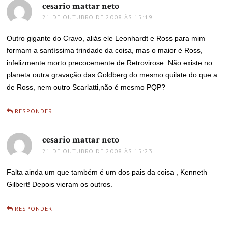
cesario mattar neto
disse:
21 DE OUTUBRO DE 2008 ÀS 15:19
Outro gigante do Cravo, aliás ele Leonhardt e Ross para mim
formam a santíssima trindade da coisa, mas o maior é Ross,
infelizmente morto precocemente de Retrovirose. Não existe no
planeta outra gravação das Goldberg do mesmo quilate do que a
de Ross, nem outro Scarlatti,não é mesmo PQP?
RESPONDER
cesario mattar neto
disse:
21 DE OUTUBRO DE 2008 ÀS 15:23
Falta ainda um que também é um dos pais da coisa , Kenneth
Gilbert! Depois vieram os outros.
RESPONDER