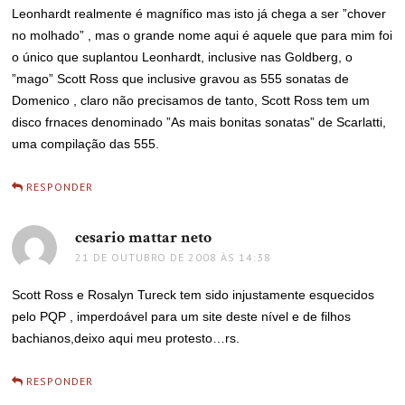
Leonhardt realmente é magnífico mas isto já chega a ser ”chover
no molhado” , mas o grande nome aqui é aquele que para mim foi
o único que suplantou Leonhardt, inclusive nas Goldberg, o
”mago” Scott Ross que inclusive gravou as 555 sonatas de
Domenico , claro não precisamos de tanto, Scott Ross tem um
disco frnaces denominado ”As mais bonitas sonatas” de Scarlatti,
uma compilação das 555.
RESPONDER
cesario mattar neto
disse:
21 DE OUTUBRO DE 2008 ÀS 14:38
Scott Ross e Rosalyn Tureck tem sido injustamente esquecidos
pelo PQP , imperdoável para um site deste nível e de filhos
bachianos,deixo aqui meu protesto…rs.
RESPONDER