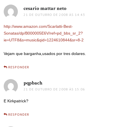
cesario mattar neto
disse:
21 DE OUTUBRO DE 2008 ÀS 14:43
http://www.amazon.com/Scarlatti-Best-
Sonatas/dp/B000005E6V/ref=pd_bbs_sr_2?
ie=UTF8&s=music&qid=1224610844&sr=8-2
Vejam que barganha,usados por tres dolares.
RESPONDER
pqpbach
disse:
21 DE OUTUBRO DE 2008 ÀS 15:06
E Kirkpatrick?
RESPONDER