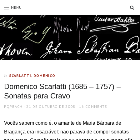
SE
MENU
SCARLATTI, DOMENICO
In
Domenico Scarlatti (1685 – 1757) –
Sonatas para Cravo
AUTHOR
POSTED
PQPBACH
21 DE OUTUBRO DE 2008
16 COMMENTS
ON
Vocês sabem como é, o amante de Maria Bárbara de
Bragança era insaciável: não parava de compor sonatas