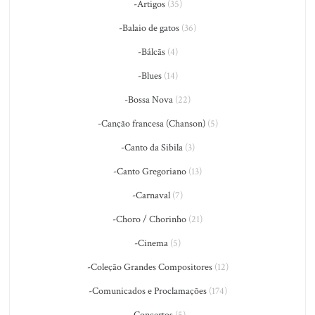
-Artigos
(35)
-Balaio de gatos
(36)
-Bálcãs
(4)
-Blues
(14)
-Bossa Nova
(22)
-Canção francesa (Chanson)
(5)
-Canto da Sibila
(3)
-Canto Gregoriano
(13)
-Carnaval
(7)
-Choro / Chorinho
(21)
-Cinema
(5)
-Coleção Grandes Compositores
(12)
-Comunicados e Proclamações
(174)