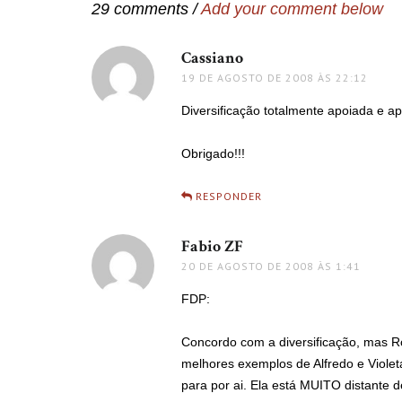
29 comments /
Add your comment below
Cassiano
disse:
19 DE AGOSTO DE 2008 ÀS 22:12
Diversificação totalmente apoiada e a
Obrigado!!!
RESPONDER
Fabio ZF
disse:
20 DE AGOSTO DE 2008 ÀS 1:41
FDP:
Concordo com a diversificação, mas R
melhores exemplos de Alfredo e Violet
para por ai. Ela está MUITO distante de