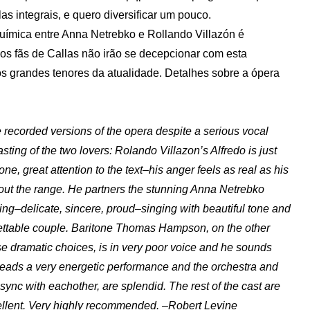
 integrais, e quero diversificar um pouco.
química entre Anna Netrebko e Rollando Villazón é
 os fãs de Callas não irão se decepcionar com esta
 grandes tenores da atualidade. Detalhes sobre a ópera
e recorded versions of the opera despite a serious vocal
sting of the two lovers: Rolando Villazon’s Alfredo is just
e, great attention to the text–his anger feels as real as his
ut the range. He partners the stunning Anna Netrebko
aking–delicate, sincere, proud–singing with beautiful tone and
orgettable couple. Baritone Thomas Hampson, on the other
ise dramatic choices, is in very poor voice and he sounds
zi leads a very energetic performance and the orchestra and
sync with eachother, are splendid. The rest of the cast are
xcellent. Very highly recommended. –Robert Levine