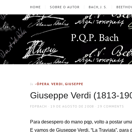
HOME
SOBRE O AUTOR
BACH, J. S.
BEETHOV
P.Q.P. Bach
-ÓPERA
,
VERDI, GIUSEPPE
In
Giuseppe Verdi (1813-190
AUTHOR
POSTED
FDPBACH
19 DE AGOSTO DE 2008
29 COMMENTS
ON
Para desespero do mano pqp, volto a postar uma 
E vamos de Giuseppe Verdi, “La Traviata”, par