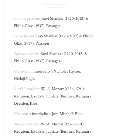
candida pires
em
Ravi Shankar (1920-2012) &
Philip Glass (1937): Passages
Pedro Ipê
em
Ravi Shankar (1920-2012) & Philip
Glass (1937): Passages
Adilson Assis
em
Ravi Shankar (1920-2012) &
Philip Glass (1937): Passages
Cássio
em
.: interlúdio :. Nicholas Payton:
Nick@Night
Raif Haddad
em
W. A. Mozart (1756-1791):
Réquiem, Exultate, Jubilate (Berliner, Karajan /
Dresden, Klee)
Cisco
em
.: interlúdio :. Joni Mitchell: Blue
Adilson Assis
em
W. A. Mozart (1756-1791):
Réquiem, Exultate, Jubilate (Berliner, Karajan /