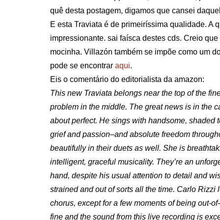
quê desta postagem, digamos que cansei daquelas
E esta Traviata é de primeiríssima qualidade. A 
impressionante. sai faísca destes cds. Creio que
mocinha. Villazón também se impõe como um dos
pode se encontrar
aqui
.
Eis o comentário do editorialista da amazon:
This new Traviata belongs near the top of the fin
problem in the middle. The great news is in the ca
about perfect. He sings with handsome, shaded ton
grief and passion–and absolute freedom througho
beautifully in their duets as well. She is breatht
intelligent, graceful musicality. They’re an unf
hand, despite his usual attention to detail and w
strained and out of sorts all the time. Carlo Riz
chorus, except for a few moments of being out-of-
fine and the sound from this live recording is e