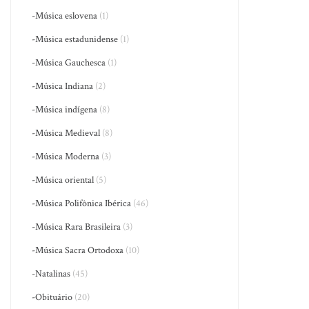
-Música eslovena
(1)
-Música estadunidense
(1)
-Música Gauchesca
(1)
-Música Indiana
(2)
-Música indígena
(8)
-Música Medieval
(8)
-Música Moderna
(3)
-Música oriental
(5)
-Música Polifônica Ibérica
(46)
-Música Rara Brasileira
(3)
-Música Sacra Ortodoxa
(10)
-Natalinas
(45)
-Obituário
(20)