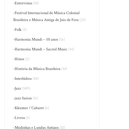
-Entrevistas
(10)
-Festival Internacional de Música Colonial
Brasileira e Música Antiga de Juiz de Fora
(23)
-Folk
(5)
-Harmonia Mundi – 50 anos
(16)
-Harmonia Mundi – Sacred Music
(14)
-Hinos
(2)
-História da Música Brasileira
(14)
-Interlúdios
(48)
-Jazz
(589)
-jazz fusion
(11)
-Klezmer / Cabaret
(6)
-Livros
(1)
-Modinhas e Lundus Antigos
(31)