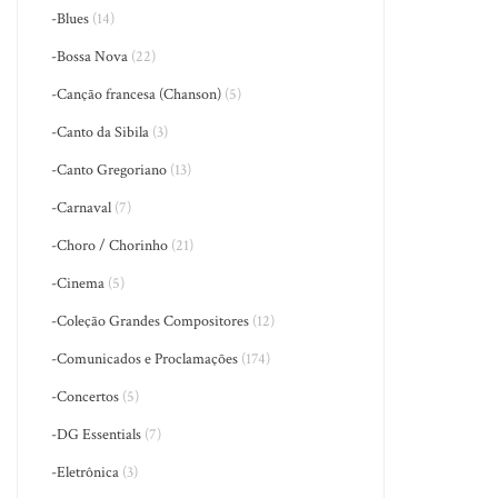
-Blues
(14)
-Bossa Nova
(22)
-Canção francesa (Chanson)
(5)
-Canto da Sibila
(3)
-Canto Gregoriano
(13)
-Carnaval
(7)
-Choro / Chorinho
(21)
-Cinema
(5)
-Coleção Grandes Compositores
(12)
-Comunicados e Proclamações
(174)
-Concertos
(5)
-DG Essentials
(7)
-Eletrônica
(3)