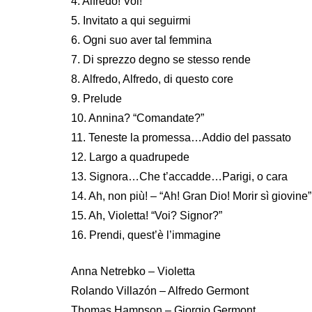
4. Alfredo! Voi!
5. Invitato a qui seguirmi
6. Ogni suo aver tal femmina
7. Di sprezzo degno se stesso rende
8. Alfredo, Alfredo, di questo core
9. Prelude
10. Annina? “Comandate?”
11. Teneste la promessa…Addio del passato
12. Largo a quadrupede
13. Signora…Che t’accadde…Parigi, o cara
14. Ah, non più! – “Ah! Gran Dio! Morir sì giovine”
15. Ah, Violetta! “Voi? Signor?”
16. Prendi, quest’è l’immagine
Anna Netrebko – Violetta
Rolando Villazón – Alfredo Germont
Thomas Hampson – Giorgio Germont