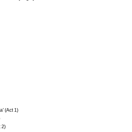
a’ (Act 1)
)
 2)