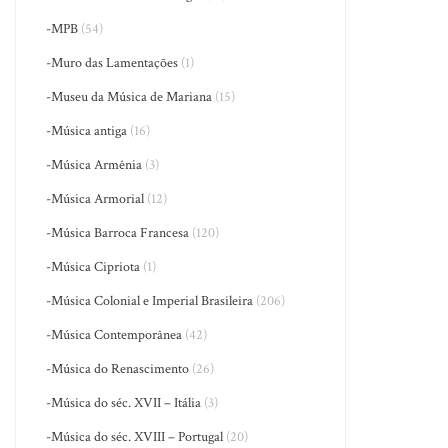
-MPB
(54)
-Muro das Lamentações
(1)
-Museu da Música de Mariana
(15)
-Música antiga
(16)
-Música Armênia
(3)
-Música Armorial
(12)
-Música Barroca Francesa
(120)
-Música Cipriota
(1)
-Música Colonial e Imperial Brasileira
(206)
-Música Contemporânea
(42)
-Música do Renascimento
(26)
-Música do séc. XVII – Itália
(3)
-Música do séc. XVIII – Portugal
(20)