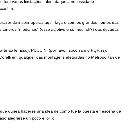
ón tem várias limitações, além daquela necessidade
cas!! rs
prazer de inserir óperas aqui, faça-o com os grandes nomes das
tenores “medianos” (esse adjetivo é só meu, ok?) das décadas
arte ao ler isso): PUCCINI (por favor, socorram o PQP, rs),
 Corelli em qualquer das montagens efetuadas no Metropolitan de
 que quiera hacerse una idea de cómo fue la puesta en escena de
so alegrarse un poco el ojillo.