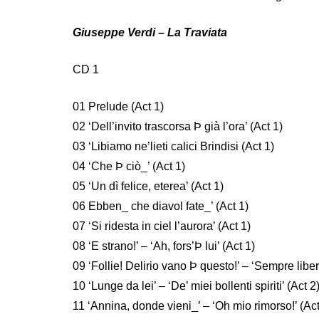
Giuseppe Verdi – La Traviata
CD 1
01 Prelude (Act 1)
02 ‘Dell’invito trascorsa Þ già l’ora’ (Act 1)
03 ‘Libiamo ne’lieti calici Brindisi (Act 1)
04 ‘Che Þ ciò_’ (Act 1)
05 ‘Un dì felice, eterea’ (Act 1)
06 Ebben_ che diavol fate_’ (Act 1)
07 ‘Si ridesta in ciel l’aurora’ (Act 1)
08 ‘E strano!’ – ‘Ah, fors’Þ lui’ (Act 1)
09 ‘Follie! Delirio vano Þ questo!’ – ‘Sempre liber
10 ‘Lunge da lei’ – ‘De’ miei bollenti spiriti’ (Act 2
11 ‘Annina, donde vieni_’ – ‘Oh mio rimorso!’ (Act