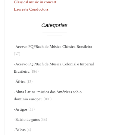
Classical music in concert
Laureate Conductors
Categorias
-Acervo PQPBach de Música Clássica Brasileira
(37)
-Acervo PQPBach de Música Colonial e Imperial
Brasileira
(186)
-África
(12)
-Alma Latina: música das Américas sob o
domínio europeu
(100)
-Artigos
(35)
-Balaio de gatos
(36)
-Bálcãs
(4)