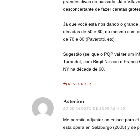
grandes divas do passado. Já o Villaz
desconcertante de fazer caretas grotes
Já que você está nos dando o grande 
décadas de 50 e 60, ou mesmo com os 
de 70 e 80 (Pavarotti, etc)
Sugestão (sei que o PQP vai ter um inf
Turandot, com Birgit Nilsson e Franco
NY na década de 60.
RESPONDER
Asterión
disse:
20 DE AGOSTO DE 2008 ÀS 4:25
Me permito adjuntar un enlace para el
esta ópera en Salzburgo (2005) y de pa