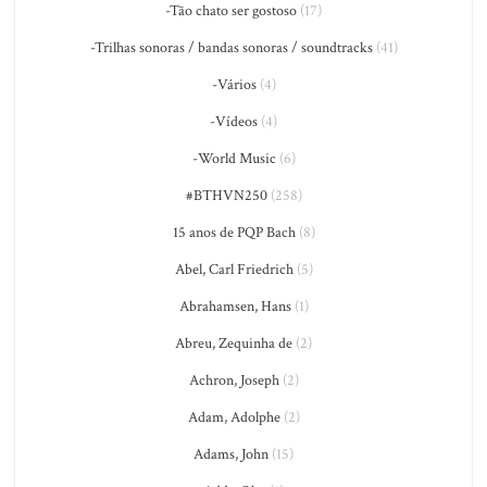
-Tão chato ser gostoso
(17)
-Trilhas sonoras / bandas sonoras / soundtracks
(41)
-Vários
(4)
-Vídeos
(4)
-World Music
(6)
#BTHVN250
(258)
15 anos de PQP Bach
(8)
Abel, Carl Friedrich
(5)
Abrahamsen, Hans
(1)
Abreu, Zequinha de
(2)
Achron, Joseph
(2)
Adam, Adolphe
(2)
Adams, John
(15)