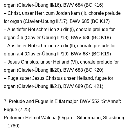
organ (Clavier-Übung III/16), BWV 684 (BC K16)
– Christ, unser Herr, zum Jordan kam (II), chorale prelude
for organ (Clavier-Übung III/17), BWV 685 (BC K17)
– Aus tiefer Not schrei ich zu dir (I), chorale prelude for
organ á 6 (Clavier-Übung III/18), BWV 686 (BC K18)
– Aus tiefer Not schrei ich zu dir (II), chorale prelude for
organ á 4 (Clavier-Übung III/19), BWV 687 (BC K19)
– Jesus Christus, unser Heiland (VI), chorale prelude for
organ (Clavier-Übung III/20), BWV 688 (BC K20)
– Fuga super Jesus Christus unser Heiland, fugue for
organ (Clavier-Übung III/21), BWV 689 (BC K21)
7. Prelude and Fugue in E flat major, BWV 552 “St Anne”:
Fugue (7:25)
Performer Helmut Walcha (Organ – Silbermann, Strasbourg
– 1780)