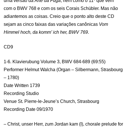
uma versão da
Arte da Fuga
, nem como o 11º que vem
com o BWV 768 e com os seis Corais Schübler. Mas não
adiantemos as coisas. Creio que o ponto alto deste CD
sejam as cinco faixas das variações canônicas
Vom
Himmel hoch, da komm’ ich her, BWV 769
.
CD9
1-6. Klavierubung Volume 3, BWV 684-689 (69:55)
Performer Helmut Walcha (Organ – Silbermann, Strasbourg
– 1780)
Date Written 1739
Recording Studio
Venue St. Pierre-le-Jeune’s Church, Strasbourg
Recording Date 09/1970
– Christ, unser Herr, zum Jordan kam (I), chorale prelude for