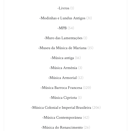
-Livros
(1)
-Modinhas e Lundus Antigos
(31)
-MPB
(54)
-Muro das Lamentações
(1)
-Museu da Música de Mariana
(15)
-Música antiga
(16)
-Música Armênia
(3)
-Música Armorial
(12)
-Música Barroca Francesa
(120)
-Música Cipriota
(1)
-Música Colonial e Imperial Brasileira
(206)
-Música Contemporânea
(42)
-Música do Renascimento
(26)