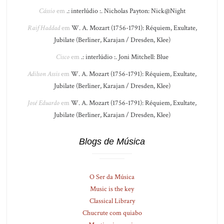
Cássio
em
.: interlúdio :. Nicholas Payton: Nick@Night
Raif Haddad
em
W. A. Mozart (1756-1791): Réquiem, Exultate,
Jubilate (Berliner, Karajan / Dresden, Klee)
Cisco
em
.: interlúdio :. Joni Mitchell: Blue
Adilson Assis
em
W. A. Mozart (1756-1791): Réquiem, Exultate,
Jubilate (Berliner, Karajan / Dresden, Klee)
José Eduardo
em
W. A. Mozart (1756-1791): Réquiem, Exultate,
Jubilate (Berliner, Karajan / Dresden, Klee)
Blogs de Música
O Ser da Música
Music is the key
Classical Library
Chucrute com quiabo