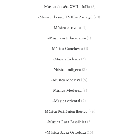
-Música do séc. XVII – Itália
(3)
-Música do séc. XVIII – Portugal
(20)
-Música eslovena
(1)
-Música estadunidense
(1)
-Música Gauchesca
(1)
-Música Indiana
(2)
-Música indígena
(8)
-Música Medieval
(8)
-Música Moderna
(3)
-Música oriental
(5)
-Música Polifônica Ibérica
(46)
-Música Rara Brasileira
(3)
-Música Sacra Ortodoxa
(10)