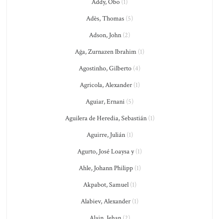
Addy, Obo
(1)
Adès, Thomas
(5)
Adson, John
(2)
Ağa, Zurnazen Ibrahim
(1)
Agostinho, Gilberto
(4)
Agricola, Alexander
(1)
Aguiar, Ernani
(5)
Aguilera de Heredia, Sebastián
(1)
Aguirre, Julián
(1)
Agurto, José Loaysa y
(1)
Ahle, Johann Philipp
(1)
Akpabot, Samuel
(1)
Alabiev, Alexander
(1)
Alain, Jehan
(2)