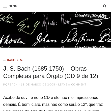
SE
MENU
BACH, J. S.
In
J. S. Bach (1685-1750) – Obras
Completas para Órgão (CD 9 de 12)
AUTHOR
POSTED
PQPBACH
18 DE MARÇO DE 2008
LEAVE A COMMENT
ON
Acabo de ouvir o nono CD e ele não me impressionou
demais. É bom, claro, mas não como será o 12º, que traz