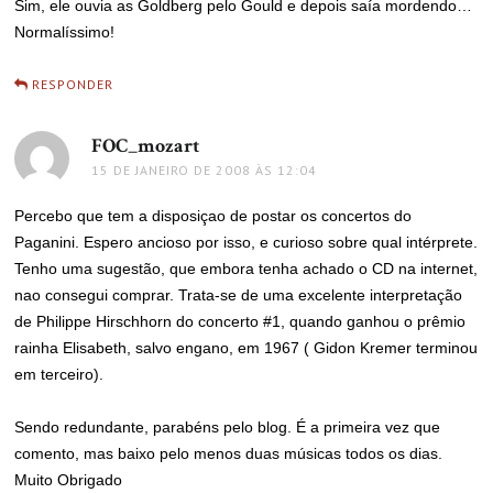
Sim, ele ouvia as Goldberg pelo Gould e depois saía mordendo…
Normalíssimo!
RESPONDER
FOC_mozart
disse:
15 DE JANEIRO DE 2008 ÀS 12:04
Percebo que tem a disposiçao de postar os concertos do
Paganini. Espero ancioso por isso, e curioso sobre qual intérprete.
Tenho uma sugestão, que embora tenha achado o CD na internet,
nao consegui comprar. Trata-se de uma excelente interpretação
de Philippe Hirschhorn do concerto #1, quando ganhou o prêmio
rainha Elisabeth, salvo engano, em 1967 ( Gidon Kremer terminou
em terceiro).
Sendo redundante, parabéns pelo blog. É a primeira vez que
comento, mas baixo pelo menos duas músicas todos os dias.
Muito Obrigado