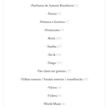
-Partituras de Autores Brasileiros
(6)
-Poesia
(9)
-Prêmios e Sorteios
(7)
-Promoções
(9)
-Rock
(28)
-Samba
(17)
-Sei lá
(13)
-Tango
(17)
-Tão chato ser gostoso
(17)
-Trilhas sonoras / bandas sonoras / soundtracks
(41)
-Vários
(4)
-Vídeos
(4)
-World Music
(6)