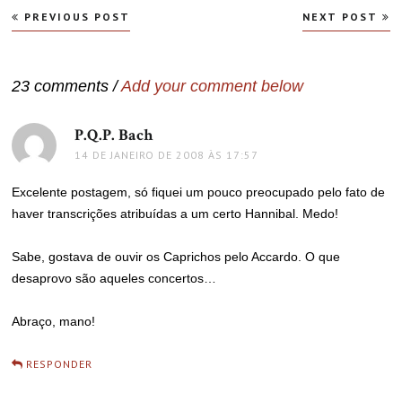
Navegação
PREVIOUS POST
NEXT POST
de
Post
23 comments /
Add your comment below
P.Q.P. Bach
disse:
14 DE JANEIRO DE 2008 ÀS 17:57
Excelente postagem, só fiquei um pouco preocupado pelo fato de
haver transcrições atribuídas a um certo Hannibal. Medo!
Sabe, gostava de ouvir os Caprichos pelo Accardo. O que
desaprovo são aqueles concertos…
Abraço, mano!
RESPONDER