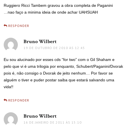
Ruggiero Ricci Tambem gravou a obra completa de Paganini
…nao faço a minima ideia de onde achar UAHSUAH
RESPONDER
Bruno Wilbert
disse:
19 DE OUTUBRO DE 2010 ÀS 12:45
Eu sou alucinado por esses cds “for two” com o Gil Shaham e
pelo que vi é uma trilogia por enquanto, Schubert/Paganini/Dvorak
pois é, não consigo o Dvorak de jeito nenhum… Por favor se
alguém o tiver e puder postar saiba que estará salvando uma
vida!!
RESPONDER
Bruno Wilbert
disse:
16 DE JANEIRO DE 2011 ÀS 15:10