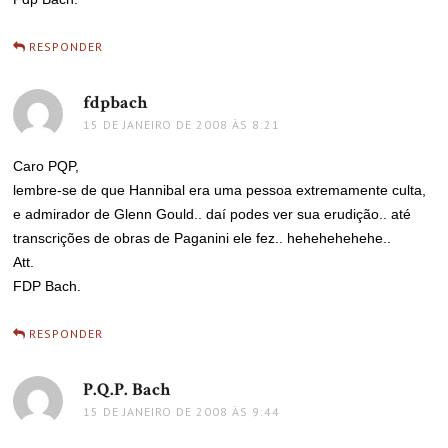
RESPONDER
fdpbach
disse:
15 DE JANEIRO DE 2008 ÀS 8:21
Caro PQP,
lembre-se de que Hannibal era uma pessoa extremamente culta,
e admirador de Glenn Gould.. daí podes ver sua erudição.. até
transcrições de obras de Paganini ele fez.. hehehehehehe..
Att.
FDP Bach.
RESPONDER
P.Q.P. Bach
disse:
15 DE JANEIRO DE 2008 ÀS 9:44