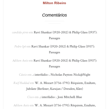
Milton Ribeiro
Comentários
candida pires
em
Ravi Shankar (1920-2012) & Philip Glass (1937):
Passages
Pedro Ipê
em
Ravi Shankar (1920-2012) & Philip Glass (1937):
Passages
Adilson Assis
em
Ravi Shankar (1920-2012) & Philip Glass (1937):
Passages
Cássio
em
.: interlúdio :. Nicholas Payton: Nick@Night
Raif Haddad
em
W. A. Mozart (1756-1791): Réquiem, Exultate,
Jubilate (Berliner, Karajan / Dresden, Klee)
Cisco
em
.: interlúdio :. Joni Mitchell: Blue
Adilson Assis
em
W. A. Mozart (1756-1791): Réquiem, Exultate,