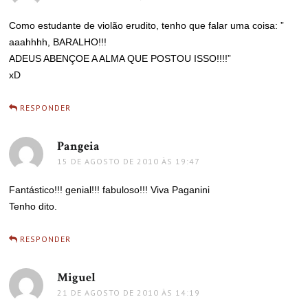
Como estudante de violão erudito, tenho que falar uma coisa: ”
aaahhhh, BARALHO!!!
ADEUS ABENÇOE A ALMA QUE POSTOU ISSO!!!!”
xD
RESPONDER
Pangeia
disse:
15 DE AGOSTO DE 2010 ÀS 19:47
Fantástico!!! genial!!! fabuloso!!! Viva Paganini
Tenho dito.
RESPONDER
Miguel
disse:
21 DE AGOSTO DE 2010 ÀS 14:19