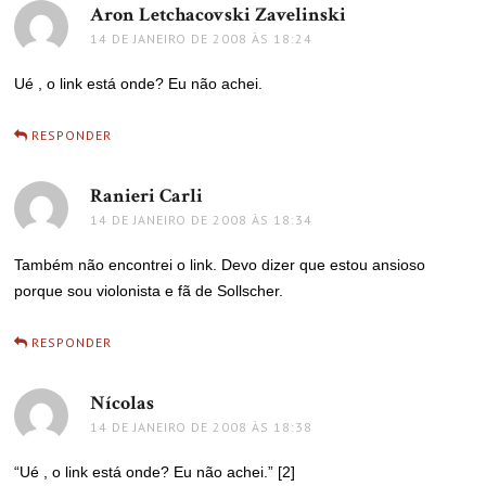
Aron Letchacovski Zavelinski
disse:
14 DE JANEIRO DE 2008 ÀS 18:24
Ué , o link está onde? Eu não achei.
RESPONDER
Ranieri Carli
disse:
14 DE JANEIRO DE 2008 ÀS 18:34
Também não encontrei o link. Devo dizer que estou ansioso
porque sou violonista e fã de Sollscher.
RESPONDER
Nícolas
disse:
14 DE JANEIRO DE 2008 ÀS 18:38
“Ué , o link está onde? Eu não achei.” [2]