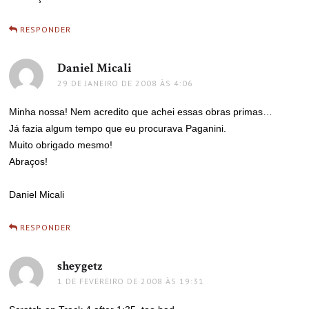
RESPONDER
Daniel Micali
disse:
29 DE JANEIRO DE 2008 ÀS 4:06
Minha nossa! Nem acredito que achei essas obras primas…
Já fazia algum tempo que eu procurava Paganini.
Muito obrigado mesmo!
Abraços!
Daniel Micali
RESPONDER
sheygetz
disse:
1 DE FEVEREIRO DE 2008 ÀS 19:31