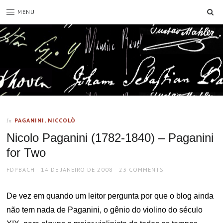
SE
MENU
PAGANINI, NICCOLÒ
In
Nicolo Paganini (1782-1840) – Paganini
for Two
AUTHOR
POSTED
FDPBACH
14 DE JANEIRO DE 2008
23 COMMENTS
ON
De vez em quando um leitor pergunta por que o blog ainda
não tem nada de Paganini, o gênio do violino do século