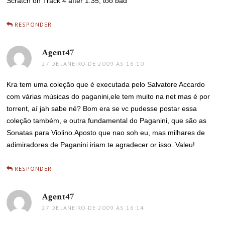
Scratch on Track 4 after 1:35, too bad
RESPONDER
Agent47
disse:
27 DE JANEIRO DE 2009 ÀS 16:10
Kra tem uma coleção que é executada pelo Salvatore Accardo
com várias músicas do paganini,ele tem muito na net mas é por
torrent, aí jah sabe né? Bom era se vc pudesse postar essa
coleção também, e outra fundamental do Paganini, que são as
Sonatas para Violino.Aposto que nao soh eu, mas milhares de
adimiradores de Paganini iriam te agradecer or isso. Valeu!
RESPONDER
Agent47
disse:
27 DE JANEIRO DE 2009 ÀS 16:14