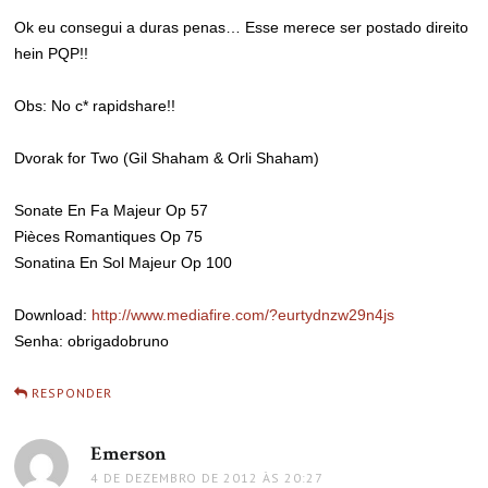
Ok eu consegui a duras penas… Esse merece ser postado direito
hein PQP!!
Obs: No c* rapidshare!!
Dvorak for Two (Gil Shaham & Orli Shaham)
Sonate En Fa Majeur Op 57
Pièces Romantiques Op 75
Sonatina En Sol Majeur Op 100
Download:
http://www.mediafire.com/?eurtydnzw29n4js
Senha: obrigadobruno
RESPONDER
Emerson
disse:
4 DE DEZEMBRO DE 2012 ÀS 20:27