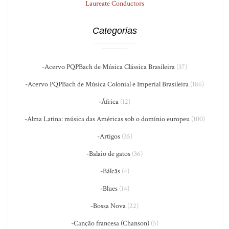
Laureate Conductors
Categorias
-Acervo PQPBach de Música Clássica Brasileira
(37)
-Acervo PQPBach de Música Colonial e Imperial Brasileira
(186)
-África
(12)
-Alma Latina: música das Américas sob o domínio europeu
(100)
-Artigos
(35)
-Balaio de gatos
(36)
-Bálcãs
(4)
-Blues
(14)
-Bossa Nova
(22)
-Canção francesa (Chanson)
(5)