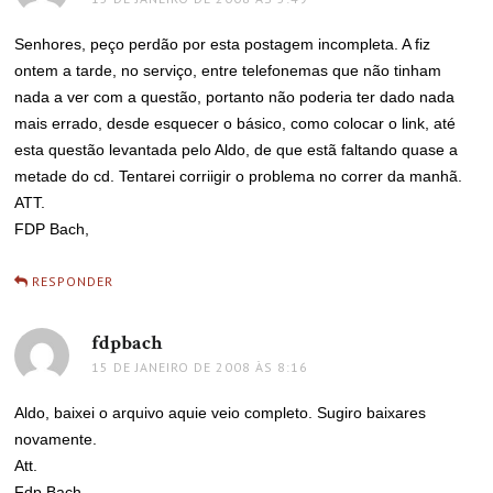
Senhores, peço perdão por esta postagem incompleta. A fiz
ontem a tarde, no serviço, entre telefonemas que não tinham
nada a ver com a questão, portanto não poderia ter dado nada
mais errado, desde esquecer o básico, como colocar o link, até
esta questão levantada pelo Aldo, de que estã faltando quase a
metade do cd. Tentarei corriigir o problema no correr da manhã.
ATT.
FDP Bach,
RESPONDER
fdpbach
disse:
15 DE JANEIRO DE 2008 ÀS 8:16
Aldo, baixei o arquivo aquie veio completo. Sugiro baixares
novamente.
Att.
Fdp Bach.