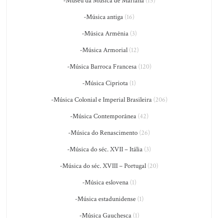
-Museu da Música de Mariana
(15)
-Música antiga
(16)
-Música Armênia
(3)
-Música Armorial
(12)
-Música Barroca Francesa
(120)
-Música Cipriota
(1)
-Música Colonial e Imperial Brasileira
(206)
-Música Contemporânea
(42)
-Música do Renascimento
(26)
-Música do séc. XVII – Itália
(3)
-Música do séc. XVIII – Portugal
(20)
-Música eslovena
(1)
-Música estadunidense
(1)
-Música Gauchesca
(1)