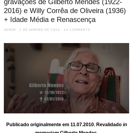
gravações de Gilberto Mendes (1922-
2016) e Willy Corrêa de Oliveira (1936)
+ Idade Média e Renascença
AUTHOR
POSTED
ADMIN
2 DE JANEIRO DE 2016
14 COMMENTS
ON
Publicado originalmente em 11.07.2010. Revalidado
in
memoriam
Gilberto Mendes.