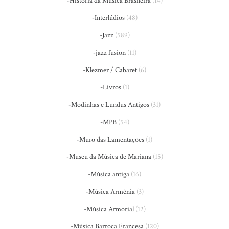
-História da Música Brasileira
(14)
-Interlúdios
(48)
-Jazz
(589)
-jazz fusion
(11)
-Klezmer / Cabaret
(6)
-Livros
(1)
-Modinhas e Lundus Antigos
(31)
-MPB
(54)
-Muro das Lamentações
(1)
-Museu da Música de Mariana
(15)
-Música antiga
(16)
-Música Armênia
(3)
-Música Armorial
(12)
-Música Barroca Francesa
(120)