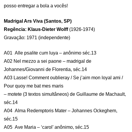
posso entregar a bola a vocês!
Madrigal Ars Viva (Santos, SP)
Regência: Klaus-Dieter Wolff
(1926-1974)
Gravação: 1971 (independente)
A01 Alle psalite cum luya – anônimo séc.13
A02 Nel mezzo a sei paone – madrigal de
Johannes/Giovanni de Florentia, séc.14
A03 Lasse! Comment oublieray / Se j’aim mon loyal ami /
Pour quoy me bat mes maris
– motete (3 textos simultâneos) de Guillaume de Machault,
séc.14
A04 Alma Redemptoris Mater – Johannes Ockeghem,
séc.15
A05 Ave Maria – ‘carol’ anônimo, séc.15