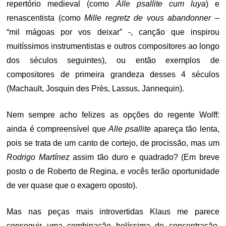
repertório medieval (como
Alle psallite cum luya
) e
renascentista (como
Mille regretz de vous abandonner
–
“mil mágoas por vos deixar” -, canção que inspirou
muitíssimos instrumentistas e outros compositores ao longo
dos séculos seguintes), ou então exemplos de
compositores de primeira grandeza desses 4 séculos
(Machault, Josquin des Près, Lassus, Jannequin).
Nem sempre acho felizes as opções do regente Wolff:
ainda é compreensível que
Alle psallite
apareça tão lenta,
pois se trata de um canto de cortejo, de procissão, mas um
Rodrigo Martínez
assim tão duro e quadrado? (Em breve
posto o de Roberto de Regina, e vocês terão oportunidade
de ver quase que o exagero oposto).
Mas nas peças mais introvertidas Klaus me parece
conseguir uma combinação belíssima de concentração,