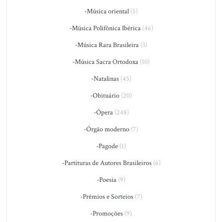
-Música oriental
(5)
-Música Polifônica Ibérica
(46)
-Música Rara Brasileira
(3)
-Música Sacra Ortodoxa
(10)
-Natalinas
(45)
-Obituário
(20)
-Ópera
(248)
-Órgão moderno
(7)
-Pagode
(1)
-Partituras de Autores Brasileiros
(6)
-Poesia
(9)
-Prêmios e Sorteios
(7)
-Promoções
(9)