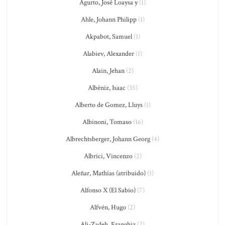
Agurto, José Loaysa y
(1)
Ahle, Johann Philipp
(1)
Akpabot, Samuel
(1)
Alabiev, Alexander
(1)
Alain, Jehan
(2)
Albéniz, Isaac
(35)
Alberto de Gomez, Lluys
(1)
Albinoni, Tomaso
(16)
Albrechtsberger, Johann Georg
(4)
Albrici, Vincenzo
(2)
Aleñar, Mathías (atribuido)
(1)
Alfonso X (El Sabio)
(7)
Alfvén, Hugo
(2)
Ali-Zadeh, Franghiz
(2)