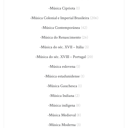
-Música Cipriota
(1)
-Música Colonial e Imperial Brasileira
(206)
-Música Contemporânea
(42)
-Música do Renascimento
(26)
-Música do séc. XVII – Itália
(3)
-Música do séc. XVIII – Portugal
(20)
-Música eslovena
(1)
-Música estadunidense
(1)
-Música Gauchesca
(1)
-Música Indiana
(2)
-Música indígena
(8)
-Música Medieval
(8)
-Música Moderna
(3)