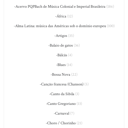
-Acervo PQPBach de Música Colonial e Imperial Brasileira
(186)
-África
(12)
-Alma Latina: música das Américas sob o domínio europeu
(100)
-Artigos
(35)
-Balaio de gatos
(36)
-Bálcãs
(4)
-Blues
(14)
-Bossa Nova
(22)
-Canção francesa (Chanson)
(5)
-Canto da Sibila
(3)
-Canto Gregoriano
(13)
-Carnaval
(7)
-Choro / Chorinho
(21)