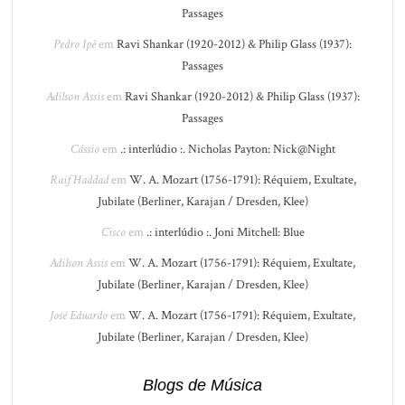
Passages
Pedro Ipê
em
Ravi Shankar (1920-2012) & Philip Glass (1937):
Passages
Adilson Assis
em
Ravi Shankar (1920-2012) & Philip Glass (1937):
Passages
Cássio
em
.: interlúdio :. Nicholas Payton: Nick@Night
Raif Haddad
em
W. A. Mozart (1756-1791): Réquiem, Exultate,
Jubilate (Berliner, Karajan / Dresden, Klee)
Cisco
em
.: interlúdio :. Joni Mitchell: Blue
Adilson Assis
em
W. A. Mozart (1756-1791): Réquiem, Exultate,
Jubilate (Berliner, Karajan / Dresden, Klee)
José Eduardo
em
W. A. Mozart (1756-1791): Réquiem, Exultate,
Jubilate (Berliner, Karajan / Dresden, Klee)
Blogs de Música