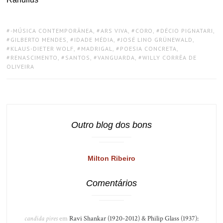
TAGS:
-MÚSICA CONTEMPORÂNEA
,
ARS VIVA
,
CORO
,
DÉCIO PIGNATARI
,
GILBERTO MENDES
,
IDADE MÉDIA
,
JOSÉ LINO GRÜNEWALD
,
KLAUS-DIETER WOLF
,
MADRIGAL
,
POESIA CONCRETA
,
RENASCIMENTO
,
SANTOS
,
VANGUARDA
,
WILLY CORRÊA DE
OLIVEIRA
Outro blog dos bons
Milton Ribeiro
Comentários
candida pires
em
Ravi Shankar (1920-2012) & Philip Glass (1937):