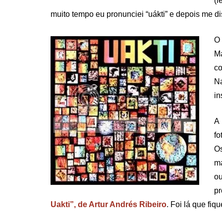
(l
muito tempo eu pronunciei “uákti” e depois me dis
O 
M
c
N
in
A 
fo
Os
ma
ou
p
Uakti”, de Artur Andrés Ribeiro
. Foi lá que fiq