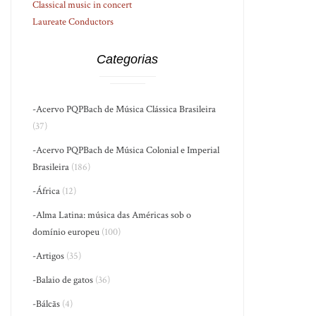
Classical music in concert
Laureate Conductors
Categorias
-Acervo PQPBach de Música Clássica Brasileira
(37)
-Acervo PQPBach de Música Colonial e Imperial
Brasileira
(186)
-África
(12)
-Alma Latina: música das Américas sob o
domínio europeu
(100)
-Artigos
(35)
-Balaio de gatos
(36)
-Bálcãs
(4)