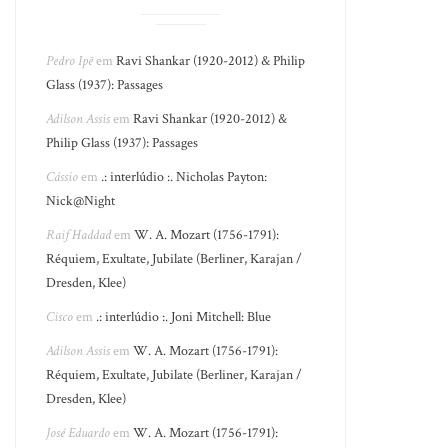
Pedro Ipê
em
Ravi Shankar (1920-2012) & Philip
Glass (1937): Passages
Adilson Assis
em
Ravi Shankar (1920-2012) &
Philip Glass (1937): Passages
Cássio
em
.: interlúdio :. Nicholas Payton:
Nick@Night
Raif Haddad
em
W. A. Mozart (1756-1791):
Réquiem, Exultate, Jubilate (Berliner, Karajan /
Dresden, Klee)
Cisco
em
.: interlúdio :. Joni Mitchell: Blue
Adilson Assis
em
W. A. Mozart (1756-1791):
Réquiem, Exultate, Jubilate (Berliner, Karajan /
Dresden, Klee)
José Eduardo
em
W. A. Mozart (1756-1791):