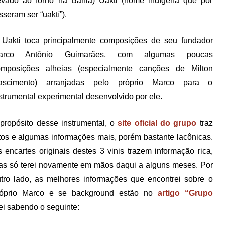
evado ao forno na Bahia) Uakti (nome indígena que por
seram ser “uaktí”).
Uakti toca principalmente composições de seu fundador
arco Antônio Guimarães, com algumas poucas
omposições alheias (especialmente canções de Milton
ascimento) arranjadas pelo próprio Marco para o
strumental experimental desenvolvido por ele.
propósito desse instrumental, o
site oficial do grupo
traz
tos e algumas informações mais, porém bastante lacônicas.
 encartes originais destes 3 vinis trazem informação rica,
s só terei novamente em mãos daqui a alguns meses. Por
tro lado, as melhores informações que encontrei sobre o
róprio Marco e se background estão no
artigo “Grupo
uei sabendo o seguinte: