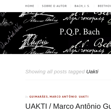
HOME
SOBRE O AUTOR
BACH, J. S.
BEETHOV
P.Q.P. Bach
Showing all posts tagged
Uakti
GUIMARÃES, MARCO ANTÔNIO
,
UAKTI
In
UAKTI / Marco Antônio Gu