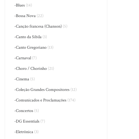
-Blues
(14)
-Bossa Nova
(22)
-Canção francesa (Chanson)
(5)
-Canto da Sibila
(3)
-Canto Gregoriano
(13)
-Carnaval
(7)
-Choro / Chorinho
(21)
-Cinema
(5)
-Coleção Grandes Compositores
(12)
-Comunicados e Proclamações
(174)
-Concertos
(5)
-DG Essentials
(7)
-Eletrônica
(3)