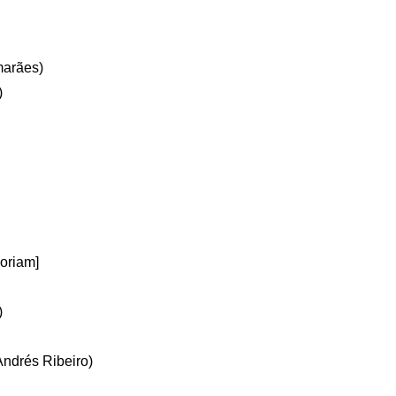
marães)
)
oriam]
)
Andrés Ribeiro)