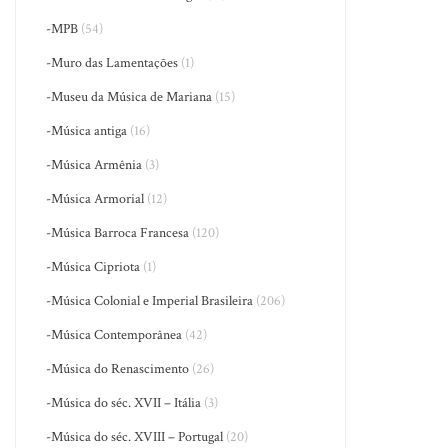
-MPB
(54)
-Muro das Lamentações
(1)
-Museu da Música de Mariana
(15)
-Música antiga
(16)
-Música Armênia
(3)
-Música Armorial
(12)
-Música Barroca Francesa
(120)
-Música Cipriota
(1)
-Música Colonial e Imperial Brasileira
(206)
-Música Contemporânea
(42)
-Música do Renascimento
(26)
-Música do séc. XVII – Itália
(3)
-Música do séc. XVIII – Portugal
(20)