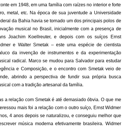
te em 1948, em uma família com raízes no interior e forte
uro, metal, etc. Na época de sua
juventude a Universidade
deral da Bahia havia se tornado um dos principais polos de
ovação musical no Brasil, inicialmente com a presença de
ns Joachim Koellreuter, e depois com os suíços Ernst
dmer e Walter Smetak – este uma espécie de cientista
luco da invenção de instrumentos e da experimentação
sical radical. Marco se mudou para Salvador para estudar
gência e Composição, e o encontro com Smetak veio de
inde, abrindo a perspectiva de fundir sua própria busca
sical com a tradição artesanal da família.
s a relação com Smetak é até demasiado óbvia. O que me
teressou mais foi a relação com o outro suíço, Ernst Widmer
anos, 4 anos depois se naturalizou, e conseguiu melhor que
e escrever música moderna efetivamente brasileira. Widmer