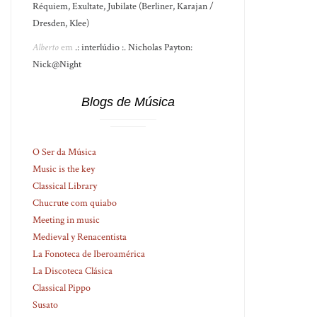
Réquiem, Exultate, Jubilate (Berliner, Karajan /
Dresden, Klee)
Alberto
em
.: interlúdio :. Nicholas Payton:
Nick@Night
Blogs de Música
O Ser da Música
Music is the key
Classical Library
Chucrute com quiabo
Meeting in music
Medieval y Renacentista
La Fonoteca de Iberoamérica
La Discoteca Clásica
Classical Pippo
Susato