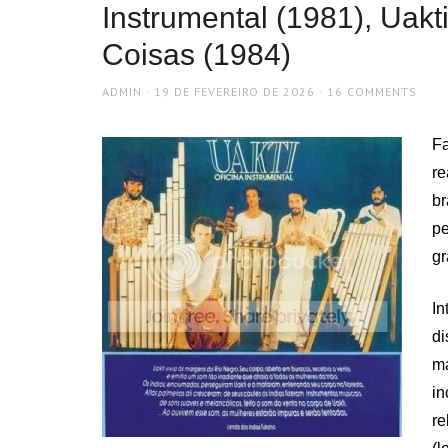
Instrumental (1981), Uakt
Coisas (1984)
AUTHOR
POSTED
ADMIN
19 DE FEVEREIRO DE 2026
16 COMMENTS
ON
F
r
br
pe
gr
I
di
ma
i
re