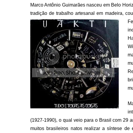
Marco Antônio Guimarães nasceu em Belo Horizon
tradição de trabalho artesanal em madeira, co
Fe
in
Ha
Wi
ma
mu
Re
br
mu
Ma
in
(1927-1990), o qual veio para o Brasil com 29 
muitos brasileiros natos realizar a síntese d