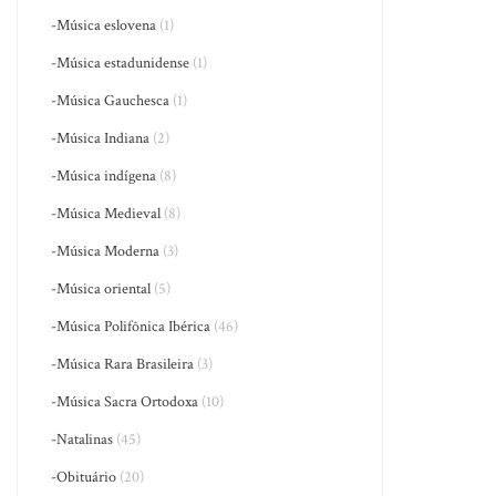
-Música eslovena
(1)
-Música estadunidense
(1)
-Música Gauchesca
(1)
-Música Indiana
(2)
-Música indígena
(8)
-Música Medieval
(8)
-Música Moderna
(3)
-Música oriental
(5)
-Música Polifônica Ibérica
(46)
-Música Rara Brasileira
(3)
-Música Sacra Ortodoxa
(10)
-Natalinas
(45)
-Obituário
(20)