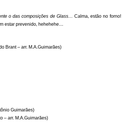
mente o das composições de Glass…
Calma, estão no forno!
 sem estar prevenido, hehehehe…
o Brant – arr. M.A.Guimarães)
tônio Guimarães)
o – arr. M.A.Guimarães)