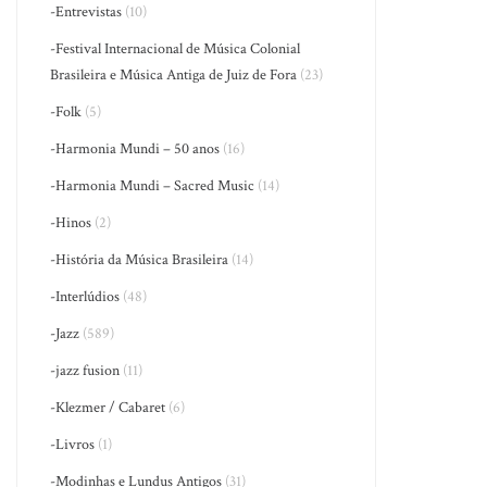
-Entrevistas
(10)
-Festival Internacional de Música Colonial
Brasileira e Música Antiga de Juiz de Fora
(23)
-Folk
(5)
-Harmonia Mundi – 50 anos
(16)
-Harmonia Mundi – Sacred Music
(14)
-Hinos
(2)
-História da Música Brasileira
(14)
-Interlúdios
(48)
-Jazz
(589)
-jazz fusion
(11)
-Klezmer / Cabaret
(6)
-Livros
(1)
-Modinhas e Lundus Antigos
(31)