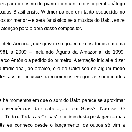
mes para o ensino do piano, com um conceito geral análogo
 Ludus Brasiliensis. Widmer parece um tanto esquecido no
or menor – e será fantástico se a música do Uakti, entre
r atenção para a obra desse compositor.
uinteto Armorial, que gravou só quatro discos, todos em uma
1981 a 2009 – incluindo Águas da Amazônia, de 1999,
co Antônio a pedido do primeiro. A tentação inicial é dizer
 tradicional, ao arcaico, e o do Uakti soa de algum modo
imples assim; inclusive há momentos em que as sonoridades
zes há momentos em que o som do Uakti parece se aproximar
 Consequências da colaboração com Glass? Não sei. O
ro, “Tudo e Todas as Coisas”, o último desta postagem – mas
três eu conheço desde o lançamento, os outros só vim a