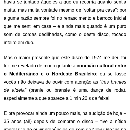
havia se juntado àqueles a que eu recorria quanto sentia
muita, mas muita vontade mesmo de “voltar pra casa”: por
alguma razão sempre foi no renascimento e barroco inicial
que me senti em casa – e ainda mais quando é um puro
som de cordas dedilhadas, como o deste disco, tocado
inteiro em duo.
Mas o maior presente que este disco de 1974 me deu foi
ter me revelado de modo gritante a
conexão cultural entre
o Mediterrâneo e o Nordeste Brasileiro
: eu se fosse
vocês não deixava de ouvir com atenção as
“três branles
de aldeia”
(branle ou bransle é uma dança de roda),
especialmente a que aparece a 1 min 20 s da faixa!
E pra provocar ainda um pouco mais, na audição de hoje –
35 anos (ai!) depois de comprar o disco – tive a nítida
impressão de ouvir prenúncios do som de New Orleans na