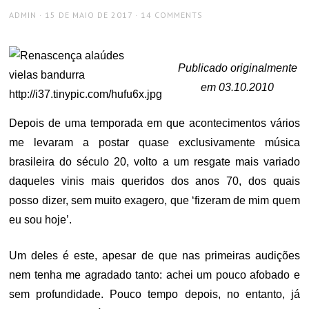
AUTHOR
POSTED
ADMIN
15 DE MAIO DE 2017
14 COMMENTS
ON
Publicado originalmente
em 03.10.2010
Depois de uma temporada em que acontecimentos vários
me levaram a postar quase exclusivamente música
brasileira do século 20, volto a um resgate mais variado
daqueles vinis mais queridos dos anos 70, dos quais
posso dizer, sem muito exagero, que ‘fizeram de mim quem
eu sou hoje’.
Um deles é este, apesar de que nas primeiras audições
nem tenha me agradado tanto: achei um pouco afobado e
sem profundidade. Pouco tempo depois, no entanto, já