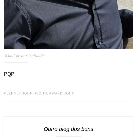
Scholl de musicalidade
PQP
TAGS:
BENNET, JOHN
,
JOHN
,
WARD, JOHN
Outro blog dos bons