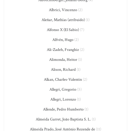
Albrici, Vincenzo
(2)
Aleñar, Mathías (atribuido)
(1)
Alfonso X (El Sabio)
(7)
Alfvén, Hugo
(2)
Ali-Zadeh, Franghiz
(2)
Alimonda, Heitor
(1)
Alison, Richard
(1)
Alkan, Charles-Valentin
(2)
Allegri, Gregorio
(5)
Allegri, Lorenzo
(1)
Allende, Pedro Humberto
(1)
Almeida Garret, João Baptista S. L.
(1)
Almeida Prado, José Antônio Rezende de
(11)