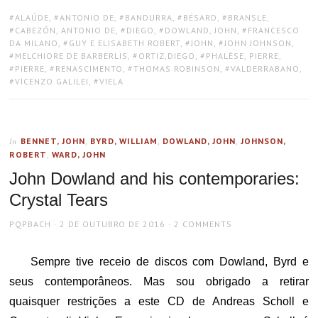
TAGS:
ALAÚDE
,
ANTONIO DE
,
BANDURRA
,
BÉSARD
,
BRANSLE
,
CABEZÓN, ANTONIO DE
,
DIEGO
,
DOWLAND, JOHN
,
FRANCESCO
DA MILANO
,
GUY E ELISABETH ROBERT
,
JOHN
,
JOHN JOHNSON
,
MELCHIORE DE BARBERLIS
,
ORTIZ,DIEGO
,
PHALÈSE, PIERRE
,
PIERRE
,
RENASCIMENTO
,
THOMAS ROBINSON
,
VALDERRABANO
,
VICENZO GALILEI
,
VIELA
BENNET, JOHN
,
BYRD, WILLIAM
,
DOWLAND, JOHN
,
JOHNSON,
In
ROBERT
,
WARD, JOHN
John Dowland and his contemporaries:
Crystal Tears
AUTHOR
POSTED
PQPBACH
2 DE OUTUBRO DE 2016
2 COMMENTS
ON
Sempre tive receio de discos com Dowland, Byrd e
seus contemporâneos. Mas sou obrigado a retirar
quaisquer restrições a este CD de Andreas Scholl e