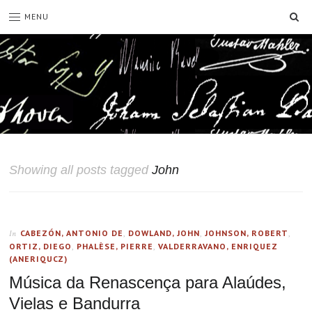
SE
MENU
Showing all posts tagged
John
CABEZÓN, ANTONIO DE
,
DOWLAND, JOHN
,
JOHNSON, ROBERT
,
In
ORTIZ, DIEGO
,
PHALÈSE, PIERRE
,
VALDERRAVANO, ENRIQUEZ
(ANERIQUCZ)
Música da Renascença para Alaúdes,
Vielas e Bandurra