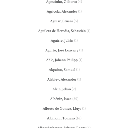
Agostinho, Gilberto
(4)
Agricola, Alexander
(1)
Aguiar, Ernani
(5)
Aguilera de Heredia, Sebastián
(1)
Aguirre, Julián
(1)
Agurto, José Loaysa y
(1)
Ahle, Johann Philipp
(1)
Akpabot, Samuel
(1)
Alabiev, Alexander
(1)
Alain, Jehan
(2)
Albéniz, Isaac
(35)
Alberto de Gomez, Lluys
(1)
Albinoni, Tomaso
(16)
Albrechtsberger, Johann Georg
(4)