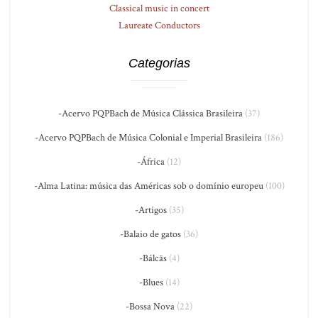
Classical music in concert
Laureate Conductors
Categorias
-Acervo PQPBach de Música Clássica Brasileira
(37)
-Acervo PQPBach de Música Colonial e Imperial Brasileira
(186)
-África
(12)
-Alma Latina: música das Américas sob o domínio europeu
(100)
-Artigos
(35)
-Balaio de gatos
(36)
-Bálcãs
(4)
-Blues
(14)
-Bossa Nova
(22)