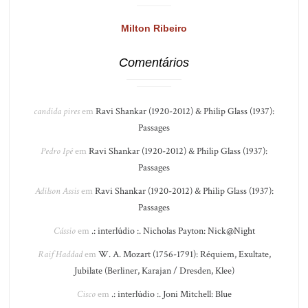
Milton Ribeiro
Comentários
candida pires
em
Ravi Shankar (1920-2012) & Philip Glass (1937):
Passages
Pedro Ipê
em
Ravi Shankar (1920-2012) & Philip Glass (1937):
Passages
Adilson Assis
em
Ravi Shankar (1920-2012) & Philip Glass (1937):
Passages
Cássio
em
.: interlúdio :. Nicholas Payton: Nick@Night
Raif Haddad
em
W. A. Mozart (1756-1791): Réquiem, Exultate,
Jubilate (Berliner, Karajan / Dresden, Klee)
Cisco
em
.: interlúdio :. Joni Mitchell: Blue