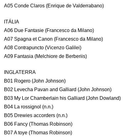
A05 Conde Claros (Enrique de Valderrabano)
ITÁLIA
A06 Due Fantasie (Francesco da Milano)
A07 Spagna et Canon (Francesco da Milano)
A08 Contrapuncto (Vicenzo Galilei)
A09 Fantasia (Melchiore de Berberiis)
INGLATERRA
B01 Rogero (John Johnson)
B02 Levecha Pavan and Galliard (John Johnson)
B03 My Lor Chamberlain his Galliard (John Dowland)
B04 La rossignol (n.n.)
B05 Drewies accorders (n.n.)
B06 Fancy (Thomas Robinson)
B07 A toye (Thomas Robinson)