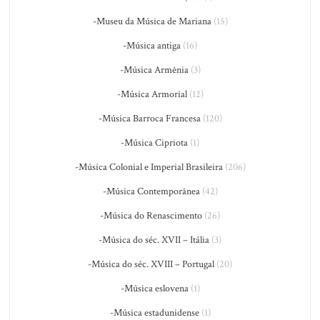
-Museu da Música de Mariana
(15)
-Música antiga
(16)
-Música Armênia
(3)
-Música Armorial
(12)
-Música Barroca Francesa
(120)
-Música Cipriota
(1)
-Música Colonial e Imperial Brasileira
(206)
-Música Contemporânea
(42)
-Música do Renascimento
(26)
-Música do séc. XVII – Itália
(3)
-Música do séc. XVIII – Portugal
(20)
-Música eslovena
(1)
-Música estadunidense
(1)