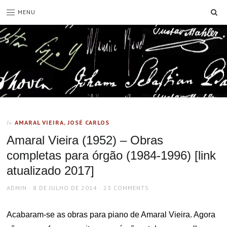
SE
MENU
AMARAL VIEIRA, JOSÉ CARLOS
In
Amaral Vieira (1952) – Obras
completas para órgão (1984-1996) [link
atualizado 2017]
AUTHOR
POSTED
ADMIN
8 DE JULHO DE 2014
23 COMMENTS
ON
Acabaram-se as obras para piano de Amaral Vieira. Agora