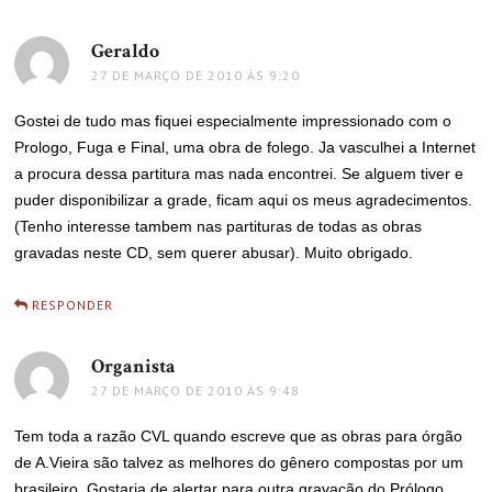
Geraldo
disse:
27 DE MARÇO DE 2010 ÀS 9:20
Gostei de tudo mas fiquei especialmente impressionado com o
Prologo, Fuga e Final, uma obra de folego. Ja vasculhei a Internet
a procura dessa partitura mas nada encontrei. Se alguem tiver e
puder disponibilizar a grade, ficam aqui os meus agradecimentos.
(Tenho interesse tambem nas partituras de todas as obras
gravadas neste CD, sem querer abusar). Muito obrigado.
RESPONDER
Organista
disse:
27 DE MARÇO DE 2010 ÀS 9:48
Tem toda a razão CVL quando escreve que as obras para órgão
de A.Vieira são talvez as melhores do gênero compostas por um
brasileiro. Gostaria de alertar para outra gravação do Prólogo,