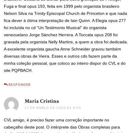
Fuga e final opus 193, feita em 1999 pelo organista brasileiro
Nelson Silva na Trinity Episcopal Church de Princeton e que nada
fica dever à ótima interpretação de Iain Quinn. A Elegia opus 277
foi incluída no cd “Un Testimonio Musical” do organista
venezuelano Jorge Sánchez Herrera. A Toccata opus 208 foi
gravada pela organista Nelly Martins, a quem a obra foi dedicada.
A excelente organista gaucha Anne Schneider gravou também
diversas obras de Vieira. Esses e outros cds fazem parte da
minha coleção pessoal, que coloco ao inteiro dispor do CVL e do
site PQPBACH.
RESPONDER
Maria Cristina
disse:
27 DE MARÇO DE 2010 ÀS 9:59
CVL amigo, é preciso fazer uma correção importante no
cabeçalho deste post. O intérprete das Obras completas para