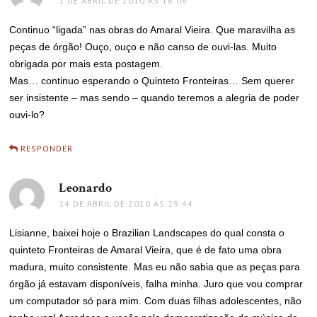
1 DE ABRIL DE 2010 ÀS 18:06
Continuo “ligada” nas obras do Amaral Vieira. Que maravilha as
peças de órgão! Ouço, ouço e não canso de ouvi-las. Muito
obrigada por mais esta postagem.
Mas… continuo esperando o Quinteto Fronteiras… Sem querer
ser insistente – mas sendo – quando teremos a alegria de poder
ouvi-lo?
RESPONDER
Leonardo
disse:
14 DE ABRIL DE 2010 ÀS 19:44
Lisianne, baixei hoje o Brazilian Landscapes do qual consta o
quinteto Fronteiras de Amaral Vieira, que é de fato uma obra
madura, muito consistente. Mas eu não sabia que as peças para
órgão já estavam disponíveis, falha minha. Juro que vou comprar
um computador só para mim. Com duas filhas adolescentes, não