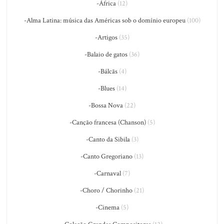
-África
(12)
-Alma Latina: música das Américas sob o domínio europeu
(100)
-Artigos
(35)
-Balaio de gatos
(36)
-Bálcãs
(4)
-Blues
(14)
-Bossa Nova
(22)
-Canção francesa (Chanson)
(5)
-Canto da Sibila
(3)
-Canto Gregoriano
(13)
-Carnaval
(7)
-Choro / Chorinho
(21)
-Cinema
(5)