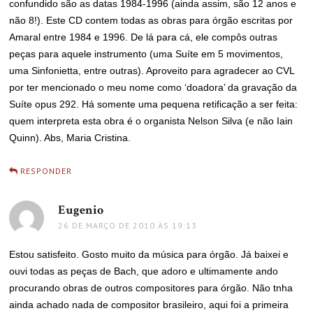
confundido são as datas 1984-1996 (ainda assim, são 12 anos e
não 8!). Este CD contem todas as obras para órgão escritas por
Amaral entre 1984 e 1996. De lá para cá, ele compôs outras
peças para aquele instrumento (uma Suíte em 5 movimentos,
uma Sinfonietta, entre outras). Aproveito para agradecer ao CVL
por ter mencionado o meu nome como ‘doadora’ da gravação da
Suíte opus 292. Há somente uma pequena retificação a ser feita:
quem interpreta esta obra é o organista Nelson Silva (e não Iain
Quinn). Abs, Maria Cristina.
RESPONDER
Eugenio
disse:
26 DE MARÇO DE 2010 ÀS 19:13
Estou satisfeito. Gosto muito da música para órgão. Já baixei e
ouvi todas as peças de Bach, que adoro e ultimamente ando
procurando obras de outros compositores para órgão. Não tnha
ainda achado nada de compositor brasileiro, aqui foi a primeira