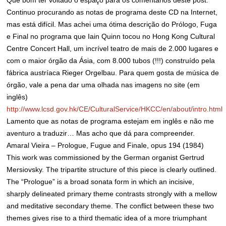
Que bom ter voltado o espaço para os comentários deste post.
Continuo procurando as notas de programa deste CD na Internet,
mas está difícil. Mas achei uma ótima descrição do Prólogo, Fuga
e Final no programa que Iain Quinn tocou no Hong Kong Cultural
Centre Concert Hall, um incrível teatro de mais de 2.000 lugares e
com o maior órgão da Ásia, com 8.000 tubos (!!!) construído pela
fábrica austríaca Rieger Orgelbau. Para quem gosta de música de
órgão, vale a pena dar uma olhada nas imagens no site (em
inglês)
http://www.lcsd.gov.hk/CE/CulturalService/HKCC/en/about/intro.html
Lamento que as notas de programa estejam em inglês e não me
aventuro a traduzir… Mas acho que dá para compreender.
Amaral Vieira – Prologue, Fugue and Finale, opus 194 (1984)
This work was commissioned by the German organist Gertrud
Mersiovsky. The tripartite structure of this piece is clearly outlined.
The “Prologue” is a broad sonata form in which an incisive,
sharply delineated primary theme contrasts strongly with a mellow
and meditative secondary theme. The conflict between these two
themes gives rise to a third thematic idea of a more triumphant