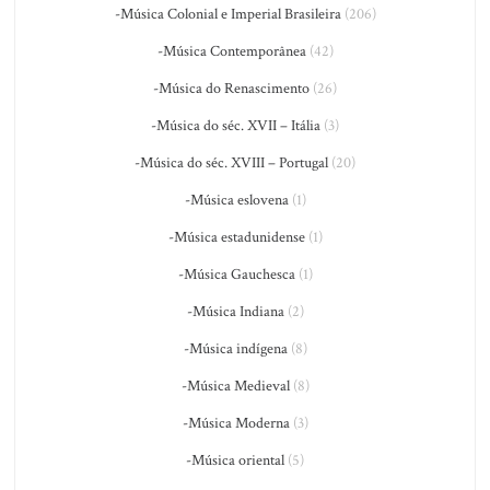
-Música Colonial e Imperial Brasileira
(206)
-Música Contemporânea
(42)
-Música do Renascimento
(26)
-Música do séc. XVII – Itália
(3)
-Música do séc. XVIII – Portugal
(20)
-Música eslovena
(1)
-Música estadunidense
(1)
-Música Gauchesca
(1)
-Música Indiana
(2)
-Música indígena
(8)
-Música Medieval
(8)
-Música Moderna
(3)
-Música oriental
(5)