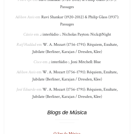
Passages
Adilson Assis
em
Ravi Shankar (1920-2012) & Philip Glass (1937):
Passages
Cássio
em
.: interlúdio :. Nicholas Payton: Nick@Night
Raif Haddad
em
W. A. Mozart (1756-1791): Réquiem, Exultate,
Jubilate (Berliner, Karajan / Dresden, Klee)
Cisco
em
.: interlúdio :. Joni Mitchell: Blue
Adilson Assis
em
W. A. Mozart (1756-1791): Réquiem, Exultate,
Jubilate (Berliner, Karajan / Dresden, Klee)
José Eduardo
em
W. A. Mozart (1756-1791): Réquiem, Exultate,
Jubilate (Berliner, Karajan / Dresden, Klee)
Blogs de Música
O Ser da Música