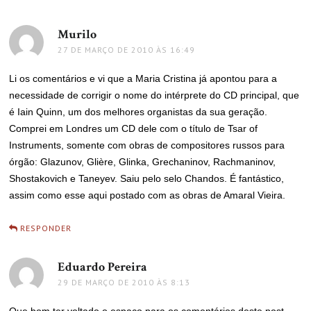
Murilo
disse:
27 DE MARÇO DE 2010 ÀS 16:49
Li os comentários e vi que a Maria Cristina já apontou para a
necessidade de corrigir o nome do intérprete do CD principal, que
é Iain Quinn, um dos melhores organistas da sua geração.
Comprei em Londres um CD dele com o título de Tsar of
Instruments, somente com obras de compositores russos para
órgão: Glazunov, Glière, Glinka, Grechaninov, Rachmaninov,
Shostakovich e Taneyev. Saiu pelo selo Chandos. É fantástico,
assim como esse aqui postado com as obras de Amaral Vieira.
RESPONDER
Eduardo Pereira
disse:
29 DE MARÇO DE 2010 ÀS 8:13