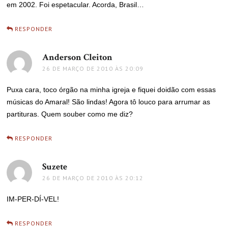
em 2002. Foi espetacular. Acorda, Brasil…
RESPONDER
Anderson Cleiton
disse:
26 DE MARÇO DE 2010 ÀS 20:09
Puxa cara, toco órgão na minha igreja e fiquei doidão com essas
músicas do Amaral! São lindas! Agora tô louco para arrumar as
partituras. Quem souber como me diz?
RESPONDER
Suzete
disse:
26 DE MARÇO DE 2010 ÀS 20:12
IM-PER-DÍ-VEL!
RESPONDER