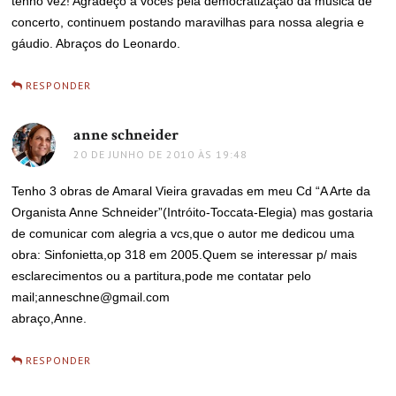
tenho vez! Agradeço a vocês pela democratização da música de
concerto, continuem postando maravilhas para nossa alegria e
gáudio. Abraços do Leonardo.
RESPONDER
anne schneider
disse:
20 DE JUNHO DE 2010 ÀS 19:48
Tenho 3 obras de Amaral Vieira gravadas em meu Cd “A Arte da
Organista Anne Schneider”(Intróito-Toccata-Elegia) mas gostaria
de comunicar com alegria a vcs,que o autor me dedicou uma
obra: Sinfonietta,op 318 em 2005.Quem se interessar p/ mais
esclarecimentos ou a partitura,pode me contatar pelo
mail;
anneschne@gmail.com
abraço,Anne.
RESPONDER