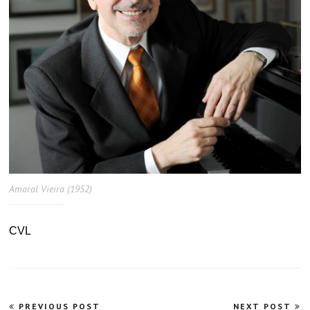
Amaral Vieira (1952)
CVL
Navegação
PREVIOUS POST
NEXT POST