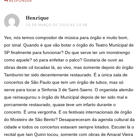
RESPONDER
Henrique
disse:
26 DE MARÇO DE 2010 ÀS 20:08
Yes, nós temos compositor de música para órgão e muito bom,
por sinal. Quando é que vão botar o órgão do Teatro Municipal de
SP finalmente para funcionar? Do que serve ter um monstrengo
como aquele? só para enfeitar o palco? Gostaria de ouvir as
obras deste cd tocadas lá, ao vivo, mas somente depois do órgão
Tamburini ter sido decentemente restaurado. É a única sala de
concertos de São Paulo que tem um órgão de tubos, mas só
serve para tocar a Sinfonia 3 de Saint-Saens. O organista alemão
que reinaugurou o órgão do Municipal depois de ter sido mal e
porcamente restaurado, quase teve um infarto durante o
concerto. É uma vergonha. E os festivais internacionais de órgão
do Mosteiro de São Bento? Desapareceram da agenda cultural da
cidade e todos os concertos estavam sempre lotados. Escutei lá o
recital que Iain Quinn tocou, somente com obras de Amaral Vieira