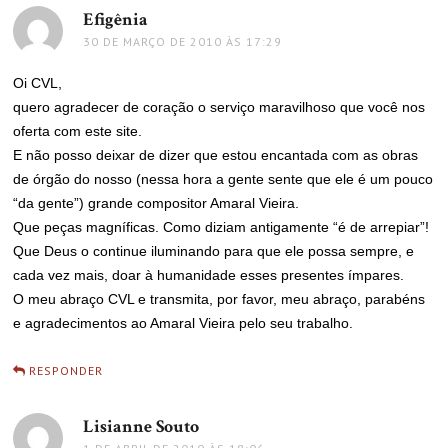
Efigênia
disse:
30 DE MARÇO DE 2010 ÀS 17:29
Oi CVL,
quero agradecer de coração o serviço maravilhoso que você nos
oferta com este site.
E não posso deixar de dizer que estou encantada com as obras
de órgão do nosso (nessa hora a gente sente que ele é um pouco
“da gente”) grande compositor Amaral Vieira.
Que peças magníficas. Como diziam antigamente “é de arrepiar”!
Que Deus o continue iluminando para que ele possa sempre, e
cada vez mais, doar à humanidade esses presentes ímpares.
O meu abraço CVL e transmita, por favor, meu abraço, parabéns
e agradecimentos ao Amaral Vieira pelo seu trabalho.
RESPONDER
Lisianne Souto
disse: