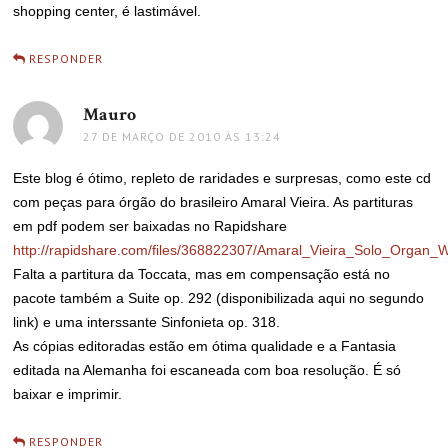
shopping center, é lastimável.
RESPONDER
Mauro
disse:
27 DE MARÇO DE 2010 ÀS 13:24
Este blog é ótimo, repleto de raridades e surpresas, como este cd
com peças para órgão do brasileiro Amaral Vieira. As partituras
em pdf podem ser baixadas no Rapidshare
http://rapidshare.com/files/368822307/Amaral_Vieira_Solo_Organ_W
Falta a partitura da Toccata, mas em compensação está no
pacote também a Suite op. 292 (disponibilizada aqui no segundo
link) e uma interssante Sinfonieta op. 318.
As cópias editoradas estão em ótima qualidade e a Fantasia
editada na Alemanha foi escaneada com boa resolução. É só
baixar e imprimir.
RESPONDER