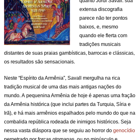
quanto Jordi Savall: sua
extensa discografia
parece não ter pontos
baixos, e, mesmo
quando ele flerta com
tradições musicais
distantes de suas praias gambísticas, barrocas e clássicas,
os resultados são sensacionais.
Neste “Espírito da Armênia”, Savall mergulha na rica
tradição musical de uma das mais antigas nações do
mundo. A pequenina Armênia de hoje é apenas uma fração
da Armênia histórica (que inclui partes da Turquia, Síria e
Irã), e há mais armênios espalhados pelo mundo do que na
combalida república rodeada de inimigos históricos. Seja
nessa vasta diáspora que se seguiu ao horror do
genocídio
perpetrado por forças otomanas, ou no minúsculo e