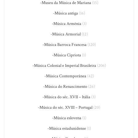
-Museu da Música de Mariana
(15)
-Música antiga
(16)
-Música Armênia
(3)
-Música Armorial
(12)
-Música Barroca Francesa
(120)
-Música Cipriota
(1)
-Música Colonial e Imperial Brasileira
(206)
-Música Contemporânea
(42)
-Música do Renascimento
(26)
-Música do séc. XVII – Itália
(3)
-Música do séc. XVIII – Portugal
(20)
-Música eslovena
(1)
-Música estadunidense
(1)