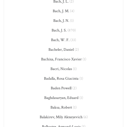
Bach, J. L.
(2)
Bach, J. M.
(4)
Bach, J. N.
(1)
Bach, J. S.
(870)
Bach, W. F.
(33)
Bacheler, Daniel
(2)
Bachixa, Francisco Xavier
(1)
Bacri, Nicolas
(1)
Badalla, Rosa Giacinta
(1)
Baden Powell
(2)
Baghdasaryan, Eduard
(1)
Baksa, Robert
(1)
Balakirev, Mily Alexeyevich
(6)
Balbastre, Armand-Louis
(1)