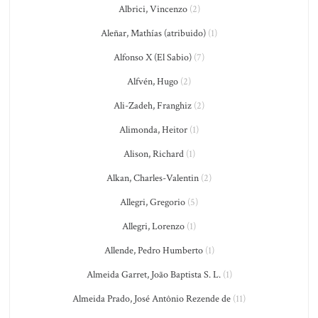
Albrici, Vincenzo
(2)
Aleñar, Mathías (atribuido)
(1)
Alfonso X (El Sabio)
(7)
Alfvén, Hugo
(2)
Ali-Zadeh, Franghiz
(2)
Alimonda, Heitor
(1)
Alison, Richard
(1)
Alkan, Charles-Valentin
(2)
Allegri, Gregorio
(5)
Allegri, Lorenzo
(1)
Allende, Pedro Humberto
(1)
Almeida Garret, João Baptista S. L.
(1)
Almeida Prado, José Antônio Rezende de
(11)