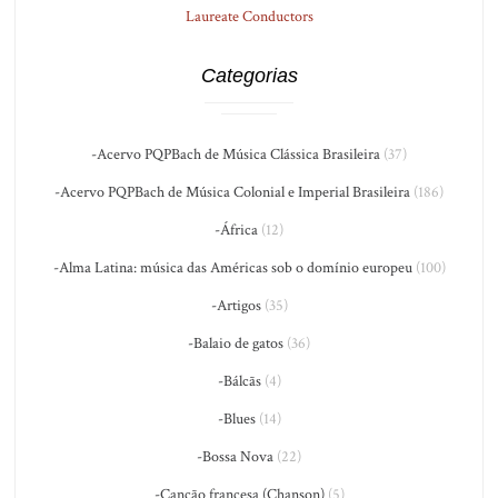
Laureate Conductors
Categorias
-Acervo PQPBach de Música Clássica Brasileira
(37)
-Acervo PQPBach de Música Colonial e Imperial Brasileira
(186)
-África
(12)
-Alma Latina: música das Américas sob o domínio europeu
(100)
-Artigos
(35)
-Balaio de gatos
(36)
-Bálcãs
(4)
-Blues
(14)
-Bossa Nova
(22)
-Canção francesa (Chanson)
(5)