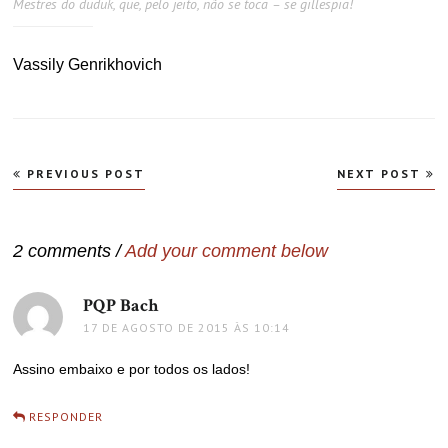
Mestres do duduk, que, pelo jeito, não se toca – se gillespia!
Vassily Genrikhovich
Navegação
PREVIOUS POST
NEXT POST
de
Post
2 comments /
Add your comment below
PQP Bach
disse:
17 DE AGOSTO DE 2015 ÀS 10:14
Assino embaixo e por todos os lados!
RESPONDER