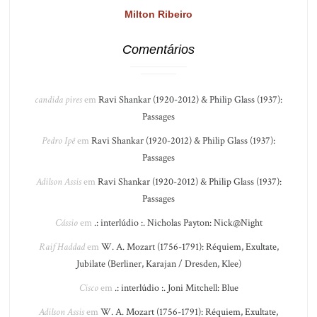
Milton Ribeiro
Comentários
candida pires
em
Ravi Shankar (1920-2012) & Philip Glass (1937):
Passages
Pedro Ipê
em
Ravi Shankar (1920-2012) & Philip Glass (1937):
Passages
Adilson Assis
em
Ravi Shankar (1920-2012) & Philip Glass (1937):
Passages
Cássio
em
.: interlúdio :. Nicholas Payton: Nick@Night
Raif Haddad
em
W. A. Mozart (1756-1791): Réquiem, Exultate,
Jubilate (Berliner, Karajan / Dresden, Klee)
Cisco
em
.: interlúdio :. Joni Mitchell: Blue
Adilson Assis
em
W. A. Mozart (1756-1791): Réquiem, Exultate,