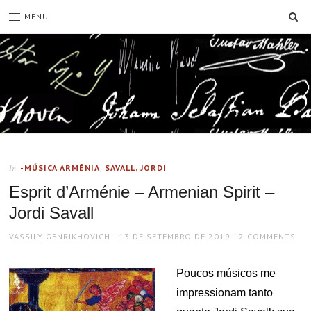
SE
MENU
-MÚSICA ARMÊNIA
,
SAVALL, JORDI
In
Esprit d’Arménie – Armenian Spirit –
Jordi Savall
AUTHOR
POSTED
VASSILY GENRIKHOVICH
13 DE SETEMBRO DE 2019
2 COMMENTS
ON
Poucos músicos me
impressionam tanto