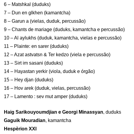
6 – Matshkal (duduks)
7 – Dun en glkhen (kamantcha)
8 – Garun a (vielas, duduk, percussão)
9 – Chants de mariage (duduks, kamantcha e percussão)
10 – Al aylukhs (duduk, kamantcha, vielas e percussão)
11 – Plainte: en sarer (duduks)
12 – Azat astvatsn & Ter kedzo (viela e percussão)
13 – Sirt im sasani (duduks)
14 – Hayastan yerkir (viola, duduk e órgão)
15 – Hey djan (duduks)
16 – Hov arek (duduk, vielas, percussão)
17 – Lamento : sev mut amper (duduks)
Haig Sarikouyoumdjian e Georgi Minassyan
, duduks
Gaguik Mouradian
, kamantcha
Hespèrion XXI