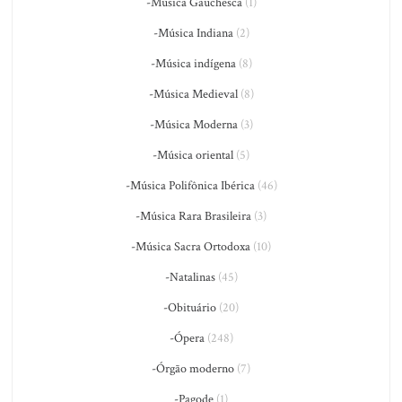
-Música Gauchesca
(1)
-Música Indiana
(2)
-Música indígena
(8)
-Música Medieval
(8)
-Música Moderna
(3)
-Música oriental
(5)
-Música Polifônica Ibérica
(46)
-Música Rara Brasileira
(3)
-Música Sacra Ortodoxa
(10)
-Natalinas
(45)
-Obituário
(20)
-Ópera
(248)
-Órgão moderno
(7)
-Pagode
(1)