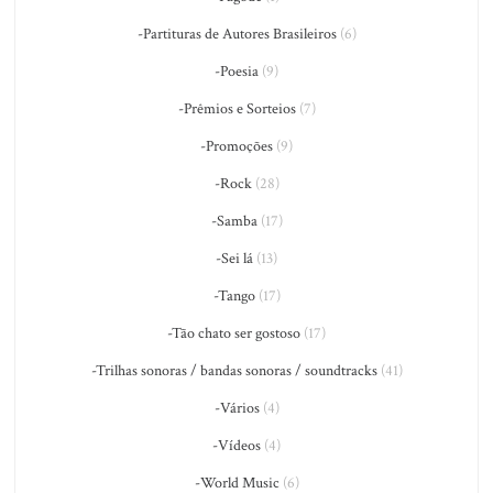
-Partituras de Autores Brasileiros
(6)
-Poesia
(9)
-Prêmios e Sorteios
(7)
-Promoções
(9)
-Rock
(28)
-Samba
(17)
-Sei lá
(13)
-Tango
(17)
-Tão chato ser gostoso
(17)
-Trilhas sonoras / bandas sonoras / soundtracks
(41)
-Vários
(4)
-Vídeos
(4)
-World Music
(6)