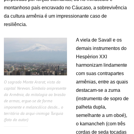
montanhoso país encravado no Cáucaso, a sobrevivência
da cultura armênia é um impressionante caso de
resiliência.
A viela de Savall e os
demais instrumentos do
Hespèrion XXI
harmonizam lindamente
com suas contrapartes
O sagrado Monte Ararat, visto da
armênias, entre as quais
capital Yerevan. Símbolo onipresente
destacam-se a zurna
da Armênia, da mitologia ao brasão
(instrumento de sopro de
de armas, ergue-se de forma
imponente e melancólica desde… o
palheta dupla,
território da arqui-inimiga Turquia
semelhante a um oboé),
(foto do autor)
o kamancheh (com três
cordas de seda tocadas